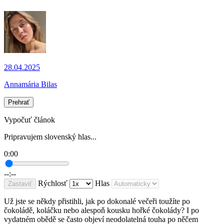
28.04.2025
Annamária Bilas
Prehrať
Vypočuť článok
Pripravujem slovenský hlas...
0:00
--:--
Rýchlosť
Hlas
Zastaviť
Už jste se někdy přistihli, jak po dokonalé večeři toužíte po
čokoládě, koláčku nebo alespoň kousku hořké čokolády? I po
vydatném obědě se často objeví neodolatelná touha po něčem