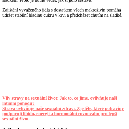
sladkém. Proto je nutné vědět, jak si jídlo sestavit.
Zajištění vyváženého jídla s dostatkem všech makroživin pomáhá
udržet stabilní hladinu cukru v krvi a předcházet chutím na sladké.
Vliv stravy na sexuální život: Jak to, co jíme, ovlivňuje naši
intimní pohodu?
Strava ovlivňuje naše sexuální zdraví. Zjistěte, které potraviny
podporují libido, energii a hormonální rovnováhu pro lepší
sexuální život.