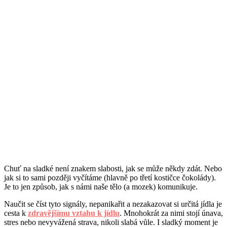
Chuť na sladké není znakem slabosti, jak se může někdy zdát. Nebo
jak si to sami později vyčítáme (hlavně po třetí kostičce čokolády).
Je to jen způsob, jak s námi naše tělo (a mozek) komunikuje.
Naučit se číst tyto signály, nepanikařit a nezakazovat si určitá jídla je
cesta k
zdravějšímu vztahu k jídlu
. Mnohokrát za nimi stojí únava,
stres nebo nevyvážená strava, nikoli slabá vůle. I sladký moment je