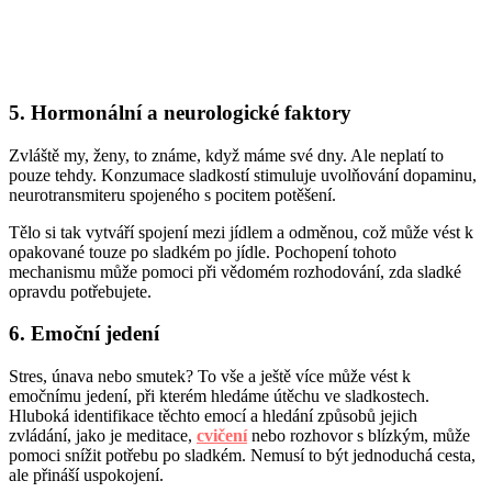
5. Hormonální a neurologické faktory
Zvláště my, ženy, to známe, když máme své dny. Ale neplatí to
pouze tehdy. Konzumace sladkostí stimuluje uvolňování dopaminu,
neurotransmiteru spojeného s pocitem potěšení.
Tělo si tak vytváří spojení mezi jídlem a odměnou, což může vést k
opakované touze po sladkém po jídle. Pochopení tohoto
mechanismu může pomoci při vědomém rozhodování, zda sladké
opravdu potřebujete.
6. Emoční jedení
Stres, únava nebo smutek? To vše a ještě více může vést k
emočnímu jedení, při kterém hledáme útěchu ve sladkostech.
Hluboká identifikace těchto emocí a hledání způsobů jejich
zvládání, jako je meditace,
cvičení
nebo rozhovor s blízkým, může
pomoci snížit potřebu po sladkém. Nemusí to být jednoduchá cesta,
ale přináší uspokojení.