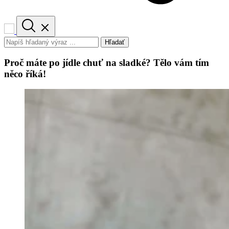
Hľadať
Proč máte po jídle chuť na sladké? Tělo vám tím
něco říká!