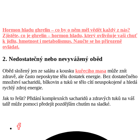
Hormon hladu ghrelin – co by o něm měl vědět každý z nás?
Zjistěte, co je ghrelin – hormon hladu, který ovlivňuje vaši chuť
k jídlu, hmotnost i metabolismus. Naučte se ho přirozeně
ovládat.
2. Nedostatečný nebo nevyvážený oběd
Oběd složený jen ze salátu a kousku
kuřecího masa
může znít
zdravě, ale často neposkytne tělu dostatek energie. Bez dostatečného
množství sacharidů, bílkovin a tuků se tělo cítí neuspokojené a hledá
rychlý zdroj energie.
Jak to řešit? Přidání komplexních sacharidů a zdravých tuků na váš
talíř může pomoci předejít pozdějším chutím na sladké.