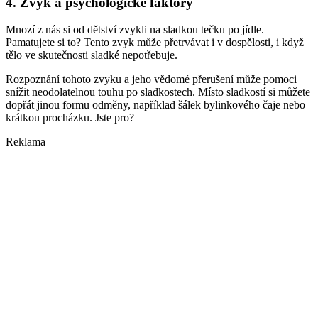
4. Zvyk a psychologické faktory
Mnozí z nás si od dětství zvykli na sladkou tečku po jídle.
Pamatujete si to? Tento zvyk může přetrvávat i v dospělosti, i když
tělo ve skutečnosti sladké nepotřebuje.
Rozpoznání tohoto zvyku a jeho vědomé přerušení může pomoci
snížit neodolatelnou touhu po sladkostech. Místo sladkostí si můžete
dopřát jinou formu odměny, například šálek bylinkového čaje nebo
krátkou procházku. Jste pro?
Reklama