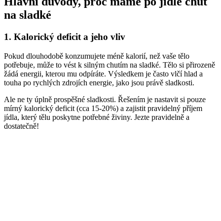
Hlavní důvody, proč máme po jídle chuť
na sladké
1. Kalorický deficit a jeho vliv
Pokud dlouhodobě konzumujete méně kalorií, než vaše tělo
potřebuje, může to vést k silným chutím na sladké. Tělo si přirozeně
žádá energii, kterou mu odpíráte. Výsledkem je často vlčí hlad a
touha po rychlých zdrojích energie, jako jsou právě sladkosti.
Ale ne ty úplně prospěšné sladkosti. Řešením je nastavit si pouze
mírný kalorický deficit (cca 15-20%) a zajistit pravidelný příjem
jídla, který tělu poskytne potřebné živiny. Jezte pravidelně a
dostatečně!