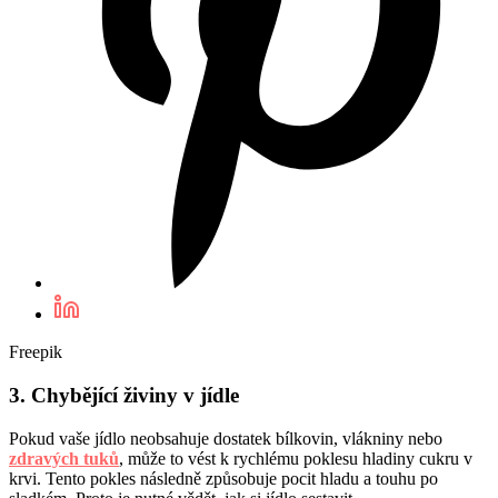
Freepik
3. Chybějící živiny v jídle
Pokud vaše jídlo neobsahuje dostatek bílkovin, vlákniny nebo
zdravých tuků
, může to vést k rychlému poklesu hladiny cukru v
krvi. Tento pokles následně způsobuje pocit hladu a touhu po