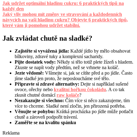
Jak udržet optimální hladinu cukru: 6 praktických tipů na
každý den
Jaký vliv mohou mít změny ve stravování a každodenních
návycích na vaši hladinu cukru? Objevte 6 praktických tipů,
které vám ji pomohou udržet stabilní.
Jak zvládat chutě na sladké?
Zajistěte si vyvážená jídla:
Každé jídlo by mělo obsahovat
bílkoviny, zdravé tuky a komplexní sacharidy.
Pijte dostatek vody:
Někdy si tělo totiž plete žízeň s hladem.
Zkuste se napít vody předtím, než se vrhnete na koláč.
Jezte vědomě:
Všímejte si, jak se cítíte před a po jídle. Často
jíme sladké jen proto, že neposloucháme své tělo.
Připravte si zdravé alternativy:
Dejte si například sušené
ovoce, ořechy nebo
kvalitní hořkou čokoládu
. A co tak
zkusit chutné domácí
raw koláče
?
Nezakazujte si všechno:
Čím více si něco zakazujeme, tím
více to chceme. Sladké není zločin, jen přirozená potřeba.
Věnujte se pohybu:
Krátká procházka po jídle může potlačit
chutě a zároveň podpořit trávení.
Zaměřte se na kvalitu spánku
Reklama