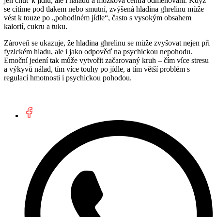
jen chuť k jídlu, ale i náladu a mozková centra odměňování. Když
se cítíme pod tlakem nebo smutní, zvýšená hladina ghrelinu může
vést k touze po „pohodlném jídle“, často s vysokým obsahem
kalorií, cukru a tuku.
Zároveň se ukazuje, že hladina ghrelinu se může zvyšovat nejen při
fyzickém hladu, ale i jako odpověď na psychickou nepohodu.
Emoční jedení tak může vytvořit začarovaný kruh – čím více stresu
a výkyvů nálad, tím více touhy po jídle, a tím větší problém s
regulací hmotnosti i psychickou pohodou.