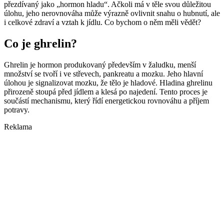
přezdívaný jako „hormon hladu“. Ačkoli má v těle svou důležitou
úlohu, jeho nerovnováha může výrazně ovlivnit snahu o hubnutí, ale
i celkové zdraví a vztah k jídlu. Co bychom o něm měli vědět?
Co je ghrelin?
Ghrelin je hormon produkovaný především v žaludku, menší
množství se tvoří i ve střevech, pankreatu a mozku. Jeho hlavní
úlohou je signalizovat mozku, že tělo je hladové. Hladina ghrelinu
přirozeně stoupá před jídlem a klesá po najedení. Tento proces je
součástí mechanismu, který řídí energetickou rovnováhu a příjem
potravy.
Reklama