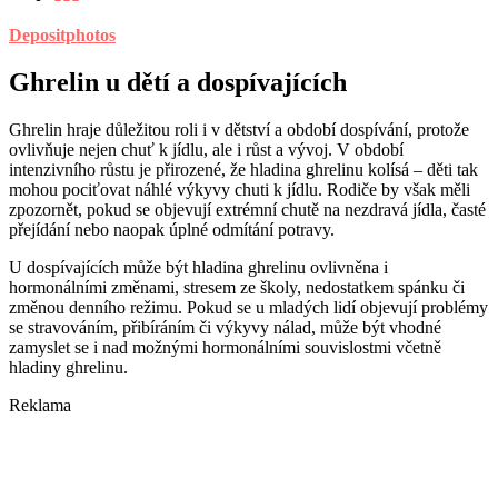
Depositphotos
Ghrelin u dětí a dospívajících
Ghrelin hraje důležitou roli i v dětství a období dospívání, protože
ovlivňuje nejen chuť k jídlu, ale i růst a vývoj. V období
intenzivního růstu je přirozené, že hladina ghrelinu kolísá – děti tak
mohou pociťovat náhlé výkyvy chuti k jídlu. Rodiče by však měli
zpozornět, pokud se objevují extrémní chutě na nezdravá jídla, časté
přejídání nebo naopak úplné odmítání potravy.
U dospívajících může být hladina ghrelinu ovlivněna i
hormonálními změnami, stresem ze školy, nedostatkem spánku či
změnou denního režimu. Pokud se u mladých lidí objevují problémy
se stravováním, přibíráním či výkyvy nálad, může být vhodné
zamyslet se i nad možnými hormonálními souvislostmi včetně
hladiny ghrelinu.
Reklama