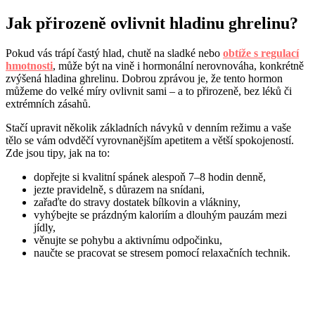
Jak přirozeně ovlivnit hladinu ghrelinu?
Pokud vás trápí častý hlad, chutě na sladké nebo
obtíže s regulací
hmotnosti
, může být na vině i hormonální nerovnováha, konkrétně
zvýšená hladina ghrelinu. Dobrou zprávou je, že tento hormon
můžeme do velké míry ovlivnit sami – a to přirozeně, bez léků či
extrémních zásahů.
Stačí upravit několik základních návyků v denním režimu a vaše
tělo se vám odvděčí vyrovnanějším apetitem a větší spokojeností.
Zde jsou tipy, jak na to:
dopřejte si kvalitní spánek alespoň 7–8 hodin denně,
jezte pravidelně, s důrazem na snídani,
zařaďte do stravy dostatek bílkovin a vlákniny,
vyhýbejte se prázdným kaloriím a dlouhým pauzám mezi
jídly,
věnujte se pohybu a aktivnímu odpočinku,
naučte se pracovat se stresem pomocí relaxačních technik.