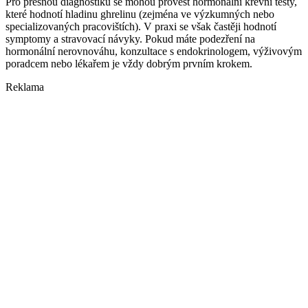
Pro přesnou diagnostiku se mohou provést hormonální krevní testy,
které hodnotí hladinu ghrelinu (zejména ve výzkumných nebo
specializovaných pracovištích). V praxi se však častěji hodnotí
symptomy a stravovací návyky. Pokud máte podezření na
hormonální nerovnováhu, konzultace s endokrinologem, výživovým
poradcem nebo lékařem je vždy dobrým prvním krokem.
Reklama