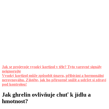
Jak se projevuje vysoký kortizol v těle? Tyto varovné signály
neignorujte
Vysoký kortizol může způsobit únavu, přibírání a hormonální
nerovnováhu. Zjistěte, jak ho přirozeně snížit a udržet si zdraví
pod kontrolou!
Jak ghrelin ovlivňuje chuť k jídlu a
hmotnost?