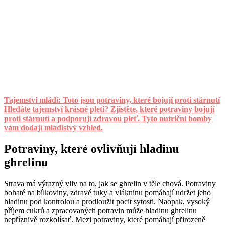
Tajemství mládí: Toto jsou potraviny, které bojují proti stárnutí
Hledáte tajemství krásné pleti? Zjistěte, které potraviny bojují
proti stárnutí a podporují zdravou pleť. Tyto nutriční bomby
vám dodají mladistvý vzhled.
Potraviny, které ovlivňují hladinu
ghrelinu
Strava má výrazný vliv na to, jak se ghrelin v těle chová. Potraviny
bohaté na bílkoviny, zdravé tuky a vlákninu pomáhají udržet jeho
hladinu pod kontrolou a prodloužit pocit sytosti. Naopak, vysoký
příjem cukrů a zpracovaných potravin může hladinu ghrelinu
nepříznivě rozkolísať. Mezi potraviny, které pomáhají přirozeně