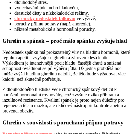
dlouhodobý stres,
vynechávání jídel nebo hladovění,
drastické diety a nízkokalorické režimy,
chronický nedostatek bílkovin
ve výživě,
poruchy příjmu potravy (např. anorexie),
některé metabolické a hormonální poruchy.
Ghrelin a spánek – proč málo spánku zvyšuje hlad
Nedostatek spánku má prokazatelný vliv na hladinu hormonů, které
regulují apetit – zvyšuje se ghrelin a zároveň klesá leptin.
Výsledkem je intenzivnější pocit hladu, častější chutě a snížená
schopnost ovládnout se při výběru jídla. Už jedna probdělá noc
může zvýšit hladinu ghrelinu natolik, že tělo bude vyžadovat více
kalorií, než skutečně potřebuje.
Z dlouhodobého hlediska vede chronický spánkový deficit k
narušení hormonální rovnováhy, což zvyšuje riziko přibírání a
inzulínové rezistence. Kvalitní spánek je proto nejen důležitý pro
regeneraci těla a mozku, ale i klíčový nástroj při kontrole apetitu a
prevenci obezity.
Ghrelin v souvislosti s poruchami příjmu potravy