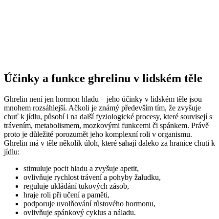
Účinky a funkce ghrelinu v lidském těle
Ghrelin není jen hormon hladu – jeho účinky v lidském těle jsou
mnohem rozsáhlejší. Ačkoli je známý především tím, že zvyšuje
chuť k jídlu, působí i na další fyziologické procesy, které souvisejí s
trávením, metabolismem, mozkovými funkcemi či spánkem. Právě
proto je důležité porozumět jeho komplexní roli v organismu.
Ghrelin má v těle několik úloh, které sahají daleko za hranice chuti k
jídlu:
stimuluje pocit hladu a zvyšuje apetit,
ovlivňuje rychlost trávení a pohyby žaludku,
reguluje ukládání tukových zásob,
hraje roli při učení a paměti,
podporuje uvolňování růstového hormonu,
ovlivňuje spánkový cyklus a náladu.