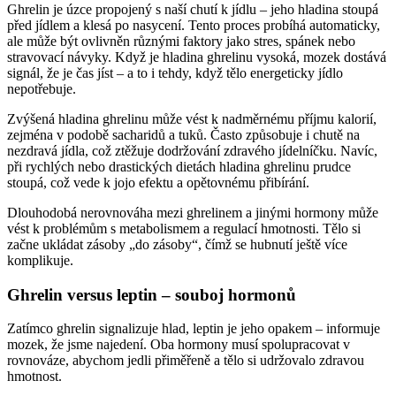
Ghrelin je úzce propojený s naší chutí k jídlu – jeho hladina stoupá
před jídlem a klesá po nasycení. Tento proces probíhá automaticky,
ale může být ovlivněn různými faktory jako stres, spánek nebo
stravovací návyky. Když je hladina ghrelinu vysoká, mozek dostává
signál, že je čas jíst – a to i tehdy, když tělo energeticky jídlo
nepotřebuje.
Zvýšená hladina ghrelinu může vést k nadměrnému příjmu kalorií,
zejména v podobě sacharidů a tuků. Často způsobuje i chutě na
nezdravá jídla, což ztěžuje dodržování zdravého jídelníčku. Navíc,
při rychlých nebo drastických dietách hladina ghrelinu prudce
stoupá, což vede k jojo efektu a opětovnému přibírání.
Dlouhodobá nerovnováha mezi ghrelinem a jinými hormony může
vést k problémům s metabolismem a regulací hmotnosti. Tělo si
začne ukládat zásoby „do zásoby“, čímž se hubnutí ještě více
komplikuje.
Ghrelin versus leptin – souboj hormonů
Zatímco ghrelin signalizuje hlad, leptin je jeho opakem – informuje
mozek, že jsme najedení. Oba hormony musí spolupracovat v
rovnováze, abychom jedli přiměřeně a tělo si udržovalo zdravou
hmotnost.