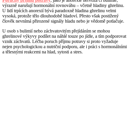
Poruchy příjmu potravy
, jako je anorexie nervóza či bulimie,
výrazně narušují hormonální rovnováhu – včetně hladiny ghrelinu.
U lidí trpících anorexií bývá paradoxně hladina ghrelinu velmi
vysoká, protože tělo dlouhodobě hladoví. Přesto však postižený
člověk nevnímá přirozené signály hladu nebo je vědomě potlačuje.
U osob s bulimií nebo záchvatovitým přejídáním se mohou
ghrelinové výkyvy podílet na náhlé touze po jídle, a tím podporovat
vznik záchvatů. Léčba poruch příjmu potravy si proto vyžaduje
nejen psychologickou a nutriční podporu, ale i práci s hormonálními
a tělesnými reakcemi na hlad, sytosti a stres.