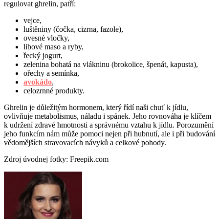
regulovat ghrelin, patří:
vejce,
luštěniny (čočka, cizrna, fazole),
ovesné vločky,
libové maso a ryby,
řecký jogurt,
zelenina bohatá na vlákninu (brokolice, špenát, kapusta),
ořechy a semínka,
avokádo
,
celozrnné produkty.
Ghrelin je důležitým hormonem, který řídí naši chuť k jídlu,
ovlivňuje metabolismus, náladu i spánek. Jeho rovnováha je klíčem
k udržení zdravé hmotnosti a správnému vztahu k jídlu. Porozumění
jeho funkcím nám může pomoci nejen při hubnutí, ale i při budování
vědomějších stravovacích návyků a celkové pohody.
Zdroj úvodnej fotky: Freepik.com