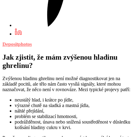
Depositphotos
Jak zjistit, že mám zvýšenou hladinu
ghrelinu?
Zvýšenou hladinu ghrelinu není možné diagnostikovat jen na
základě pocitů, ale tělo nám často vysílá signály, které mohou
naznačovat, že něco není v rovnováze. Mezi typické projevy patří:
neustálý hlad, i krátce po jídle,
výrazné chutě na sladká a mastná jídla,
náhlé přejídání,
problém se stabilizací hmotnosti,
podrážděnost, únava nebo snížená soustředěnost v důsledku
kolísání hladiny cukru v krvi.