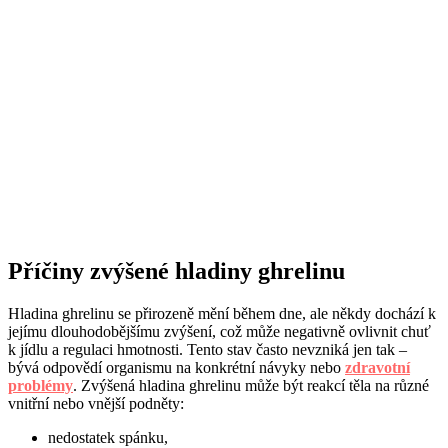
Příčiny zvýšené hladiny ghrelinu
Hladina ghrelinu se přirozeně mění během dne, ale někdy dochází k
jejímu dlouhodobějšímu zvýšení, což může negativně ovlivnit chuť
k jídlu a regulaci hmotnosti. Tento stav často nevzniká jen tak –
bývá odpovědí organismu na konkrétní návyky nebo
zdravotní
problémy
. Zvýšená hladina ghrelinu může být reakcí těla na různé
vnitřní nebo vnější podněty:
nedostatek spánku,