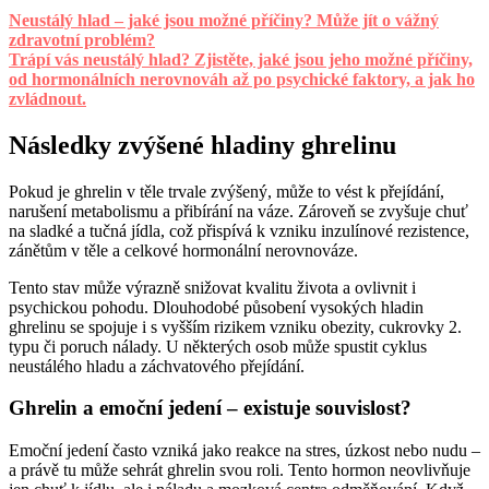
Neustálý hlad – jaké jsou možné příčiny? Může jít o vážný
zdravotní problém?
Trápí vás neustálý hlad? Zjistěte, jaké jsou jeho možné příčiny,
od hormonálních nerovnováh až po psychické faktory, a jak ho
zvládnout.
Následky zvýšené hladiny ghrelinu
Pokud je ghrelin v těle trvale zvýšený, může to vést k přejídání,
narušení metabolismu a přibírání na váze. Zároveň se zvyšuje chuť
na sladké a tučná jídla, což přispívá k vzniku inzulínové rezistence,
zánětům v těle a celkové hormonální nerovnováze.
Tento stav může výrazně snižovat kvalitu života a ovlivnit i
psychickou pohodu. Dlouhodobé působení vysokých hladin
ghrelinu se spojuje i s vyšším rizikem vzniku obezity, cukrovky 2.
typu či poruch nálady. U některých osob může spustit cyklus
neustálého hladu a záchvatového přejídání.
Ghrelin a emoční jedení – existuje souvislost?
Emoční jedení často vzniká jako reakce na stres, úzkost nebo nudu –
a právě tu může sehrát ghrelin svou roli. Tento hormon neovlivňuje