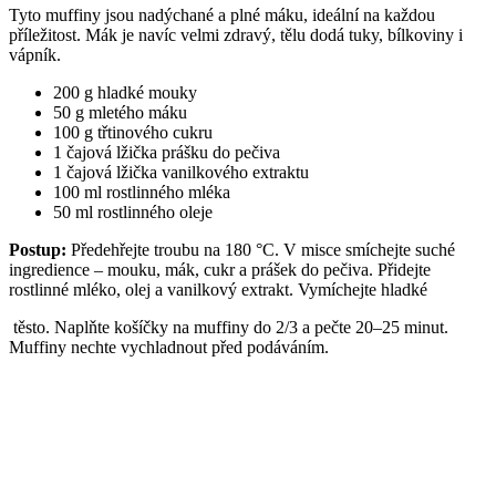
Tyto muffiny jsou nadýchané a plné máku, ideální na každou
příležitost. Mák je navíc velmi zdravý, tělu dodá tuky, bílkoviny i
vápník.
200 g hladké mouky
50 g mletého máku
100 g třtinového cukru
1 čajová lžička prášku do pečiva
1 čajová lžička vanilkového extraktu
100 ml rostlinného mléka
50 ml rostlinného oleje
Postup:
Předehřejte troubu na 180 °C. V misce smíchejte suché
ingredience – mouku, mák, cukr a prášek do pečiva. Přidejte
rostlinné mléko, olej a vanilkový extrakt. Vymíchejte hladké
těsto. Naplňte košíčky na muffiny do 2/3 a pečte 20–25 minut.
Muffiny nechte vychladnout před podáváním.