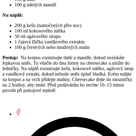
100 g mletých mandlí
Na náplň:
200 g kešu (namočených přes noc)
100 ml kokosového mléka
50 ml agávového sirupu
1 čajová lžička vanilkového extraktu
100 g čerstvých nebo mražených malin
Postup:
Na korpus rozmixujte datle a mandle, dokud nezískáte
lepkavou směs. Tu vtlačte do dna formy na cheesecake a uložte do
ledničky. Na náplň rozmixujte kešu, kokosové mléko, agávový sirup
a vanilkový extrakt, dokud nebude směs úplně hladká. Krém nalijte
na korpus a na vrch přidejte maliny. Cheesecake dejte do mrazničky
na 2 hodiny, aby ztuhl. Před podáváním ho nechte 10–15 minut
povolit při pokojové teplotě.