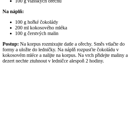
100 g vlašských ořechů
Na náplň:
100 g hořké čokolády
200 ml kokosového mléka
100 g čerstvých malin
Postup:
Na korpus rozmixujte datle a ořechy. Směs vtlačte do
formy a uložte do ledničky. Na náplň rozpusťte čokoládu v
kokosovém mléce a nalijte na korpus. Na vrch přidejte maliny a
dezert nechte ztuhnout v ledničce alespoň 2 hodiny.