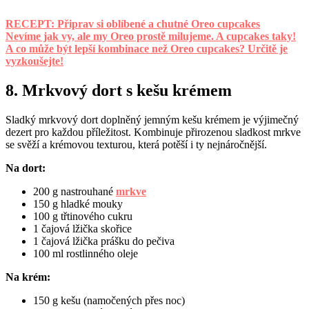
RECEPT: Připrav si oblíbené a chutné Oreo cupcakes
Nevíme jak vy, ale my Oreo prostě milujeme. A cupcakes taky!
A co může být lepší kombinace než Oreo cupcakes? Určitě je
vyzkoušejte!
8. Mrkvový dort s kešu krémem
Sladký mrkvový dort doplněný jemným kešu krémem je výjimečný
dezert pro každou příležitost. Kombinuje přirozenou sladkost mrkve
se svěží a krémovou texturou, která potěší i ty nejnáročnější.
Na dort:
200 g nastrouhané
mrkve
150 g hladké mouky
100 g třtinového cukru
1 čajová lžička skořice
1 čajová lžička prášku do pečiva
100 ml rostlinného oleje
Na krém:
150 g kešu (namočených přes noc)