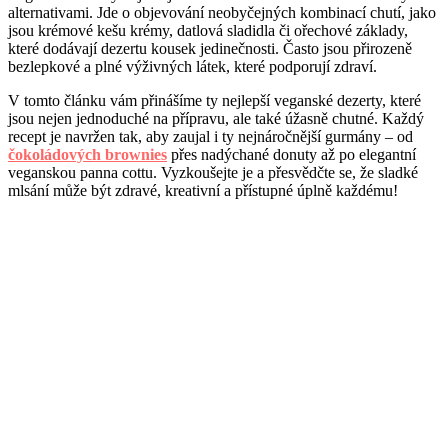
alternativami. Jde o objevování neobyčejných kombinací chutí, jako
jsou krémové kešu krémy, datlová sladidla či ořechové základy,
které dodávají dezertu kousek jedinečnosti. Často jsou přirozeně
bezlepkové a plné výživných látek, které podporují zdraví.
V tomto článku vám přinášíme ty nejlepší veganské dezerty, které
jsou nejen jednoduché na přípravu, ale také úžasně chutné. Každý
recept je navržen tak, aby zaujal i ty nejnáročnější gurmány – od
čokoládových brownies
přes nadýchané donuty až po elegantní
veganskou panna cottu. Vyzkoušejte je a přesvědčte se, že sladké
mlsání může být zdravé, kreativní a přístupné úplně každému!