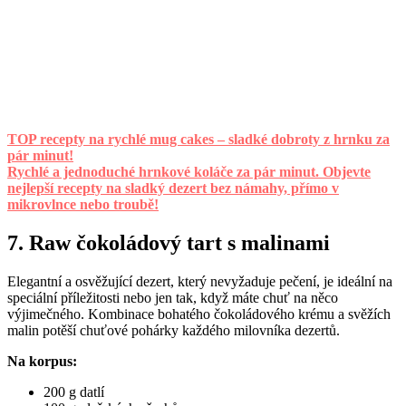
TOP recepty na rychlé mug cakes – sladké dobroty z hrnku za
pár minut!
Rychlé a jednoduché hrnkové koláče za pár minut. Objevte
nejlepší recepty na sladký dezert bez námahy, přímo v
mikrovlnce nebo troubě!
7. Raw čokoládový tart s malinami
Elegantní a osvěžující dezert, který nevyžaduje pečení, je ideální na
speciální příležitosti nebo jen tak, když máte chuť na něco
výjimečného. Kombinace bohatého čokoládového krému a svěžích
malin potěší chuťové pohárky každého milovníka dezertů.
Na korpus:
200 g datlí