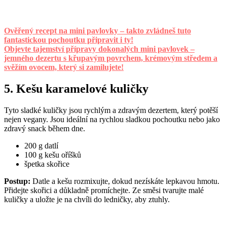
Ověřený recept na mini pavlovky – takto zvládneš tuto
fantastickou pochoutku připravit i ty!
Objevte tajemství přípravy dokonalých mini pavlovek –
jemného dezertu s křupavým povrchem, krémovým středem a
svěžím ovocem, který si zamilujete!
5. Kešu karamelové kuličky
Tyto sladké kuličky jsou rychlým a zdravým dezertem, který potěší
nejen vegany. Jsou ideální na rychlou sladkou pochoutku nebo jako
zdravý snack během dne.
200 g datlí
100 g kešu oříšků
špetka skořice
Postup:
Datle a kešu rozmixujte, dokud nezískáte lepkavou hmotu.
Přidejte skořici a důkladně promíchejte. Ze směsi tvarujte malé
kuličky a uložte je na chvíli do ledničky, aby ztuhly.