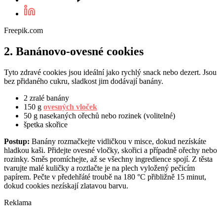
Freepik.com
2. Banánovo-ovesné cookies
Tyto zdravé cookies jsou ideální jako rychlý snack nebo dezert. Jsou
bez přidaného cukru, sladkost jim dodávají banány.
2 zralé banány
150 g
ovesných vloček
50 g nasekaných ořechů nebo rozinek (volitelné)
špetka skořice
Postup:
Banány rozmačkejte vidličkou v misce, dokud nezískáte
hladkou kaši. Přidejte ovesné vločky, skořici a případně ořechy nebo
rozinky. Směs promíchejte, až se všechny ingredience spojí. Z těsta
tvarujte malé kuličky a roztlačte je na plech vyložený pečicím
papírem. Pečte v předehřáté troubě na 180 °C přibližně 15 minut,
dokud cookies nezískají zlatavou barvu.
Reklama