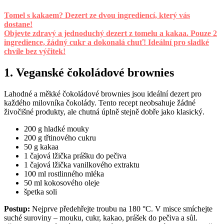
Tomel s kakaem? Dezert ze dvou ingrediencí, který vás
dostane!
Objevte zdravý a jednoduchý dezert z tomelu a kakaa. Pouze 2
ingredience, žádný cukr a dokonalá chuť! Ideální pro sladké
chvíle bez výčitek!
1. Veganské čokoládové brownies
Lahodné a měkké čokoládové brownies jsou ideální dezert pro
každého milovníka čokolády. Tento recept neobsahuje žádné
živočišné produkty, ale chutná úplně stejně dobře jako klasický.
200 g hladké mouky
200 g třtinového cukru
50 g kakaa
1 čajová lžička prášku do pečiva
1 čajová lžička vanilkového extraktu
100 ml rostlinného mléka
50 ml kokosového oleje
špetka soli
Postup:
Nejprve předehřejte troubu na 180 °C. V misce smíchejte
suché suroviny – mouku, cukr, kakao, prášek do pečiva a sůl.