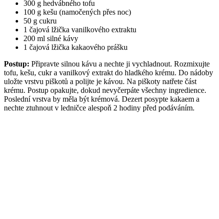
300 g hedvábného tofu
100 g kešu (namočených přes noc)
50 g cukru
1 čajová lžička vanilkového extraktu
200 ml silné kávy
1 čajová lžička kakaového prášku
Postup:
Připravte silnou kávu a nechte ji vychladnout. Rozmixujte
tofu, kešu, cukr a vanilkový extrakt do hladkého krému. Do nádoby
uložte vrstvu piškotů a polijte je kávou. Na piškoty natřete část
krému. Postup opakujte, dokud nevyčerpáte všechny ingredience.
Poslední vrstva by měla být krémová. Dezert posypte kakaem a
nechte ztuhnout v ledničce alespoň 2 hodiny před podáváním.