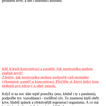
proudění krve, a tím i distribuci inzulínu.
Klíč k lepší koncentraci a paměti: Jak nootropika mohou
změnit mysl?
Zjistěte, jak nootropika mohou podpořit vaši mentální
výkonnost, paměť a koncentraci. Přečtěte si, které látky jsou
nejlepší pro zdravý a silný mozek.
Když si na noc dáte teplé ponožky (ano, klidně i ty s pandami),
podpoříte tzv. vazodilataci - rozšíření cév. To znamená lepší oběh
krve, hlubší spánek a efektivnější regeneraci organismu. A co má