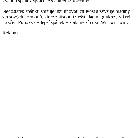
kvalitní spánek společné s cukrem? Všechno.
Nedostatek spánku snižuje inzulínovou citlivost a zvyšuje hladiny
stresových hormonů, které způsobují vyšší hladinu glukózy v krvi.
Takže! Ponožky = lepší spánek = stabilnější cukr. Win-win-win.
Reklama