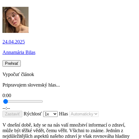
24.04.2025
Annamária Bilas
Prehrať
Vypočuť článok
Pripravujem slovenský hlas...
0:00
--:--
Rýchlosť
Hlas
Zastaviť
V dnešní době, kdy se na nás valí množství informací o zdraví,
může být těžké vědět, čemu věřit. Všichni to známe. Jedním z
nejdůležitějších aspektů našeho zdraví je však rovnováha hladiny