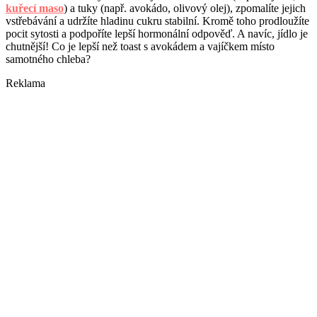
kuřecí maso
) a tuky (např. avokádo, olivový olej), zpomalíte jejich
vstřebávání a udržíte hladinu cukru stabilní. Kromě toho prodloužíte
pocit sytosti a podpoříte lepší hormonální odpověď. A navíc, jídlo je
chutnější! Co je lepší než toast s avokádem a vajíčkem místo
samotného chleba?
Reklama