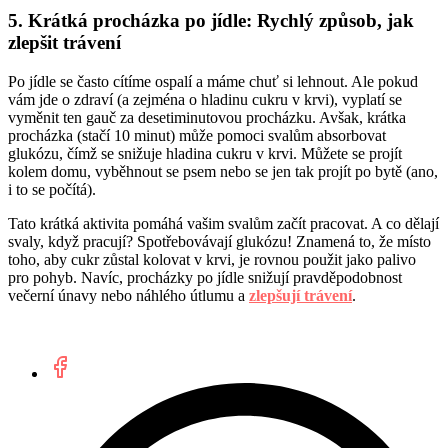
5. Krátká procházka po jídle: Rychlý způsob, jak
zlepšit trávení
Po jídle se často cítíme ospalí a máme chuť si lehnout. Ale pokud
vám jde o zdraví (a zejména o hladinu cukru v krvi), vyplatí se
vyměnit ten gauč za desetiminutovou procházku. Avšak, krátka
procházka (stačí 10 minut) může pomoci svalům absorbovat
glukózu, čímž se snižuje hladina cukru v krvi. Můžete se projít
kolem domu, vyběhnout se psem nebo se jen tak projít po bytě (ano,
i to se počítá).
Tato krátká aktivita pomáhá vašim svalům začít pracovat. A co dělají
svaly, když pracují? Spotřebovávají glukózu! Znamená to, že místo
toho, aby cukr zůstal kolovat v krvi, je rovnou použit jako palivo
pro pohyb. Navíc, procházky po jídle snižují pravděpodobnost
večerní únavy nebo náhlého útlumu a
zlepšují trávení
.