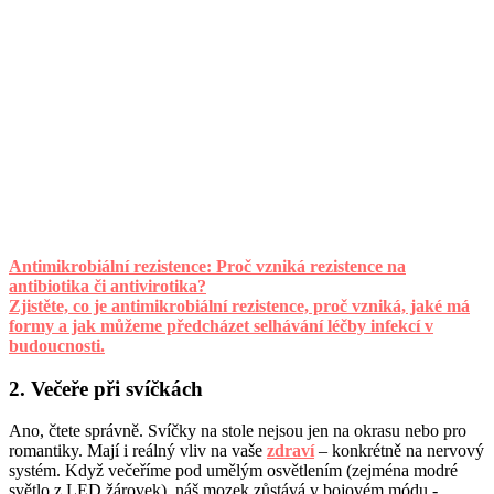
Antimikrobiální rezistence: Proč vzniká rezistence na
antibiotika či antivirotika?
Zjistěte, co je antimikrobiální rezistence, proč vzniká, jaké má
formy a jak můžeme předcházet selhávání léčby infekcí v
budoucnosti.
2. Večeře při svíčkách
Ano, čtete správně. Svíčky na stole nejsou jen na okrasu nebo pro
romantiky. Mají i reálný vliv na vaše
zdraví
– konkrétně na nervový
systém. Když večeříme pod umělým osvětlením (zejména modré
světlo z LED žárovek), náš mozek zůstává v bojovém módu -