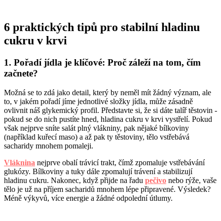
6 praktických tipů pro stabilní hladinu
cukru v krvi
1. Pořadí jídla je klíčové: Proč záleží na tom, čím
začnete?
Možná se to zdá jako detail, který by neměl mít žádný význam, ale
to, v jakém pořadí jíme jednotlivé složky jídla, může zásadně
ovlivnit náš glykemický profil. Představte si, že si dáte talíř těstovin -
pokud se do nich pustíte hned, hladina cukru v krvi vystřelí. Pokud
však nejprve sníte salát plný vlákniny, pak nějaké bílkoviny
(například kuřecí maso) a až pak ty těstoviny, tělo vstřebává
sacharidy mnohem pomaleji.
Vláknina
nejprve obalí trávicí trakt, čímž zpomaluje vstřebávání
glukózy. Bílkoviny a tuky dále zpomalují trávení a stabilizují
hladinu cukru. Nakonec, když přijde na řadu
pečivo
nebo rýže, vaše
tělo je už na příjem sacharidů mnohem lépe připravené. Výsledek?
Méně výkyvů, více energie a žádné odpolední útlumy.