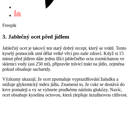
Freepik
3. Jablečný ocet před jídlem
Jablečný ocet je takový ten starý dobrý recept, který se vrátil. Tento
kyselý pomocník umí dělat velké věci pro naše zdraví. Když si 15
minut před jídlem dáte jednu lžíci jablečného octa rozmíchanou ve
sklenici vody (asi 250 ml), připravíte trávicí trakt na jídlo, zejména
pokud obsahuje sacharidy.
Výzkumy ukazují, že ocet zpomaluje vyprazdňování žaludku a
snižuje glykemický index jídla. Znamená to, že cukr se dostává do
krve pomaleji a vy se vyhnete prudkému nárůstu glukózy. Navíc,
ocet obsahuje kyselinu octovou, která zlepšuje inzulínovou citlivost.