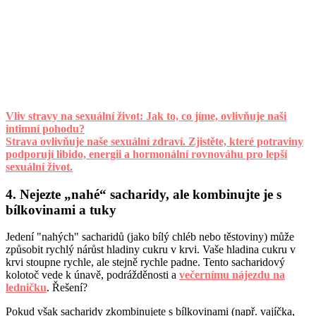
Vliv stravy na sexuální život: Jak to, co jíme, ovlivňuje naši
intimní pohodu?
Strava ovlivňuje naše sexuální zdraví. Zjistěte, které potraviny
podporují libido, energii a hormonální rovnováhu pro lepší
sexuální život.
4. Nejezte „nahé“ sacharidy, ale kombinujte je s
bílkovinami a tuky
Jedení "nahých" sacharidů (jako bílý chléb nebo těstoviny) může
způsobit rychlý nárůst hladiny cukru v krvi. Vaše hladina cukru v
krvi stoupne rychle, ale stejně rychle padne. Tento sacharidový
kolotoč vede k únavě, podrážděnosti a
večernímu nájezdu na
ledničku
. Řešení?
Pokud však sacharidy zkombinujete s bílkovinami (např. vajíčka,