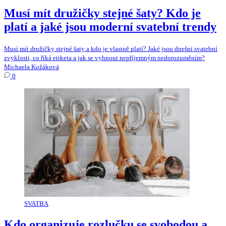
Musí mít družičky stejné šaty? Kdo je
platí a jaké jsou moderní svatební trendy
Musí mít družičky stejné šaty a kdo je vlastně platí? Jaké jsou dnešní svatební
zvyklosti, co říká etiketa a jak se vyhnout nepříjemným nedorozuměním?
Michaela Kožáková
0
SVATBA
Kdo organizuje rozlučku se svobodou a