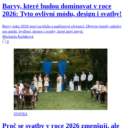
Barvy, které budou dominovat v roce
2026: Tyto ovlivní módu, design i svatby!
Barvy roku 2026 staví na klidu a nadčasové eleganci. Objevte trendy odstíny
pro módu, bydlení, design i svatby, které mají smysl.
Michaela Kožáková
0
SVATBA
Proč se svatby v roce 2026 zmenšují, ale