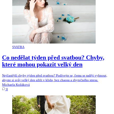
SVATBA
Co nedělat týden před svatbou? Chyby,
které mohou pokazit velký den
Nejčastější chyby týden před svatbou? Podívejte se, čemu se raději vyhnout,
abyste si svůj velký den užili v klidu, bez chaosu a zbytečného stresu.
Michaela Kožáková
0