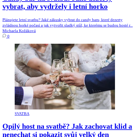
vybrat, aby vydržely i letní horko
Plánujete letní svatbu? Jaké zákusky vybrat do candy baru, které dezerty
zvládnou horké počasí a jak vytvořit sladký stůl, ke kterému se budou hosté r...
Michaela Kožáková
0
SVATBA
Opilý host na svatbě? Jak zachovat klid a
nenechat si pokazit svůj velký den