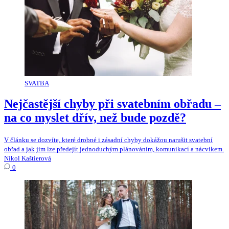
SVATBA
Nejčastější chyby při svatebním obřadu –
na co myslet dřív, než bude pozdě?
V článku se dozvíte, které drobné i zásadní chyby dokážou narušit svatební
obřad a jak jim lze předejít jednoduchým plánováním, komunikací a nácvikem.
Nikol Kaštierová
0