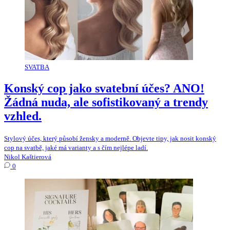
SVATBA
Konský cop jako svatební účes? ANO!
Žádná nuda, ale sofistikovaný a trendy
vzhled.
Stylový účes, který působí žensky a moderně. Objevte tipy, jak nosit konský
cop na svatbě, jaké má varianty a s čím nejlépe ladí.
Nikol Kaštierová
0