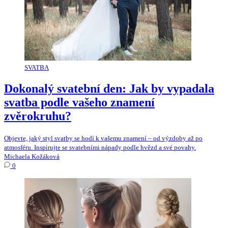
SVATBA
Dokonalý svatební den: Jak by vypadala
svatba podle vašeho znamení
zvěrokruhu?
Objevte, jaký styl svatby se hodí k vašemu znamení – od výzdoby až po
atmosféru. Inspirujte se svatebními nápady podle hvězd a své povahy.
Michaela Kožáková
0