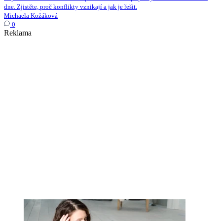
dne. Zjistěte, proč konflikty vznikají a jak je řešit.
Michaela Kožáková
0
Reklama