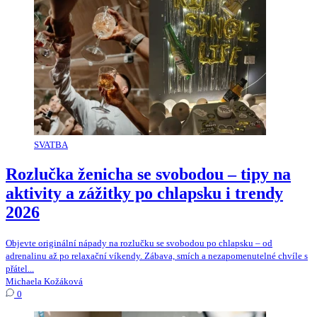
SVATBA
Rozlučka ženicha se svobodou – tipy na
aktivity a zážitky po chlapsku i trendy
2026
Objevte originální nápady na rozlučku se svobodou po chlapsku – od
adrenalinu až po relaxační víkendy. Zábava, smích a nezapomenutelné chvíle s
přátel...
Michaela Kožáková
0