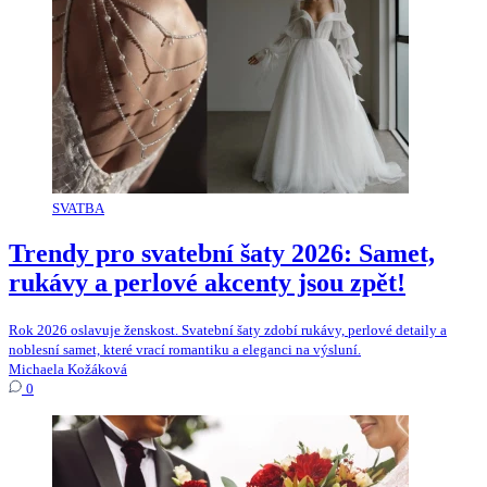
SVATBA
Trendy pro svatební šaty 2026: Samet,
rukávy a perlové akcenty jsou zpět!
Rok 2026 oslavuje ženskost. Svatební šaty zdobí rukávy, perlové detaily a
noblesní samet, které vrací romantiku a eleganci na výsluní.
Michaela Kožáková
0