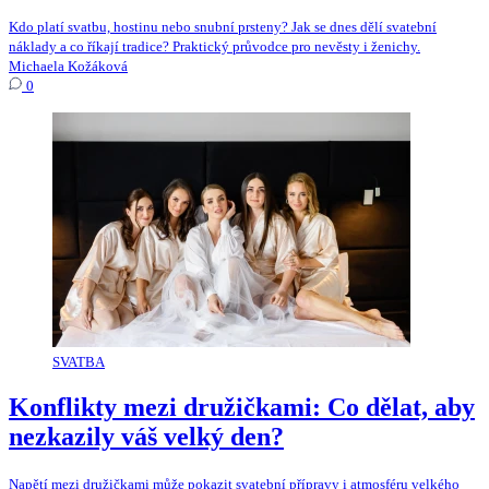
Kdo platí svatbu, hostinu nebo snubní prsteny? Jak se dnes dělí svatební
náklady a co říkají tradice? Praktický průvodce pro nevěsty i ženichy.
Michaela Kožáková
0
SVATBA
Konflikty mezi družičkami: Co dělat, aby
nezkazily váš velký den?
Napětí mezi družičkami může pokazit svatební přípravy i atmosféru velkého