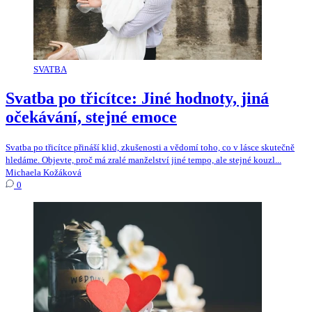
SVATBA
Svatba po třicítce: Jiné hodnoty, jiná
očekávání, stejné emoce
Svatba po třicítce přináší klid, zkušenosti a vědomí toho, co v lásce skutečně
hledáme. Objevte, proč má zralé manželství jiné tempo, ale stejné kouzl...
Michaela Kožáková
0