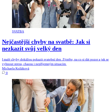
SVATBA
Nejčastější chyby na svatbě: Jak si
nezkazit svůj velký den
I malé chyby dokážou pokazit svatební den. Zjistěte, na co si dát pozor a jak se
vyhnout stresu, chaosu i nepříjemným situacím.
Michaela Kožáková
0