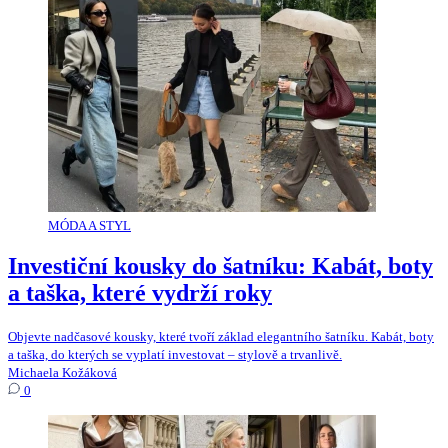
MÓDA A STYL
Investiční kousky do šatníku: Kabát, boty
a taška, které vydrží roky
Objevte nadčasové kousky, které tvoří základ elegantního šatníku. Kabát, boty
a taška, do kterých se vyplatí investovat – stylově a trvanlivě.
Michaela Kožáková
0