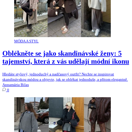
MÓDA A STYL
Oblékněte se jako skandinávské ženy: 5
tajemství, která z vás udělají módní ikonu
Hledáte stylový, jednoduchý a nadčasový outfit? Nechte se inspirovat
skandinávskou módou a objevte, jak se oblékat jednoduše, a přitom elegantně.
Annamária Bilas
0