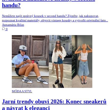
handu?
Nemůžete najít správný kousek v second handu? Zjistěte, jak nakupovat,
rozpoznat kvalitní materiály, objevit vintage kousky a vytvořit originální šatn...
Annamária Bilas
0
MÓDA A STYL
Jarní trendy obuvi 2026: Konec sneakerů
a návrat k eleganci