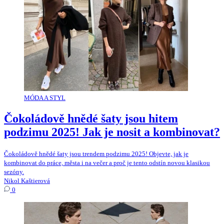
MÓDA A STYL
Čokoládově hnědé šaty jsou hitem
podzimu 2025! Jak je nosit a kombinovat?
Čokoládově hnědé šaty jsou trendem podzimu 2025! Objevte, jak je
kombinovat do práce, města i na večer a proč je tento odstín novou klasikou
sezóny.
Nikol Kaštierová
0