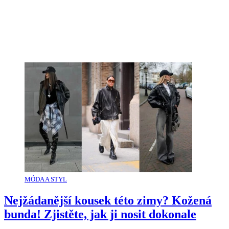
MÓDA A STYL
Nejžádanější kousek této zimy? Kožená
bunda! Zjistěte, jak ji nosit dokonale