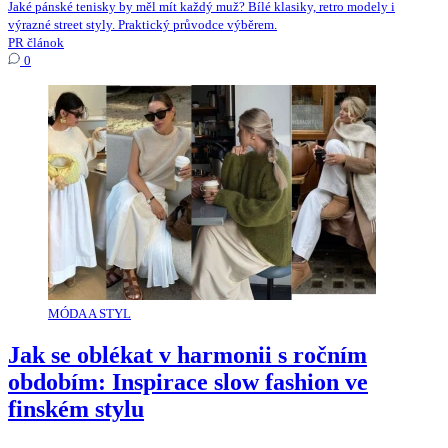
Jaké pánské tenisky by měl mít každý muž? Bílé klasiky, retro modely i
výrazné street styly. Praktický průvodce výběrem.
PR článok
0
MÓDA A STYL
Jak se oblékat v harmonii s ročním
obdobím: Inspirace slow fashion ve
finském stylu