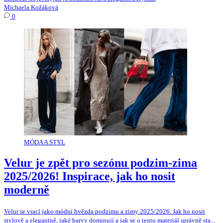
Michaela Kožáková
0
MÓDA A STYL
Velur je zpět pro sezónu podzim-zima
2025/2026! Inspirace, jak ho nosit
moderně
Velur se vrací jako módní hvězda podzimu a zimy 2025/2026. Jak ho nosit
stylově a elegantně, jaké barvy dominují a jak se o tento materiál správně sta...