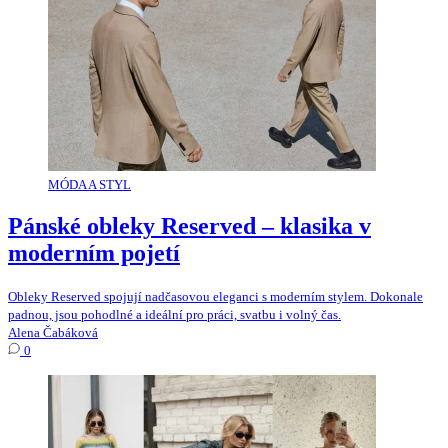
MÓDA A STYL
Pánské obleky Reserved – klasika v
moderním pojetí
Obleky Reserved spojují nadčasovou eleganci s moderním stylem. Dokonale
padnou, jsou pohodlné a ideální pro práci, svatbu i volný čas.
Alena Čabáková
0