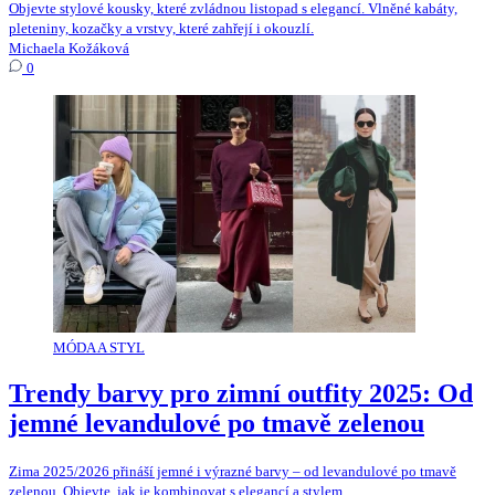
Objevte stylové kousky, které zvládnou listopad s elegancí. Vlněné kabáty,
pleteniny, kozačky a vrstvy, které zahřejí i okouzlí.
Michaela Kožáková
0
MÓDA A STYL
Trendy barvy pro zimní outfity 2025: Od
jemné levandulové po tmavě zelenou
Zima 2025/2026 přináší jemné i výrazné barvy – od levandulové po tmavě
zelenou. Objevte, jak je kombinovat s elegancí a stylem.