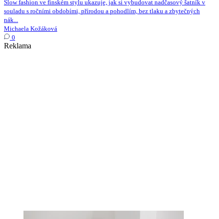
Slow fashion ve finském stylu ukazuje, jak si vybudovat nadčasový šatník v
souladu s ročními obdobími, přírodou a pohodlím, bez tlaku a zbytečných
nák...
Michaela Kožáková
0
Reklama