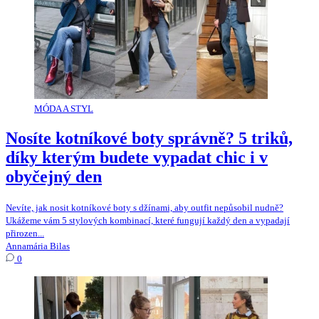
MÓDA A STYL
Nosíte kotníkové boty správně? 5 triků,
díky kterým budete vypadat chic i v
obyčejný den
Nevíte, jak nosit kotníkové boty s džínami, aby outfit nepůsobil nudně?
Ukážeme vám 5 stylových kombinací, které fungují každý den a vypadají
přirozen...
Annamária Bilas
0