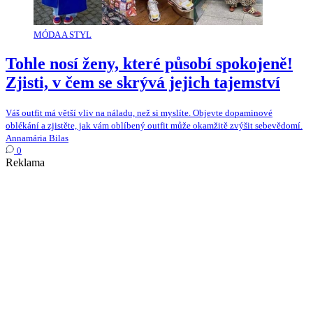
MÓDA A STYL
Tohle nosí ženy, které působí spokojeně!
Zjisti, v čem se skrývá jejich tajemství
Váš outfit má větší vliv na náladu, než si myslíte. Objevte dopaminové
oblékání a zjistěte, jak vám oblíbený outfit může okamžitě zvýšit sebevědomí.
Annamária Bilas
0
Reklama