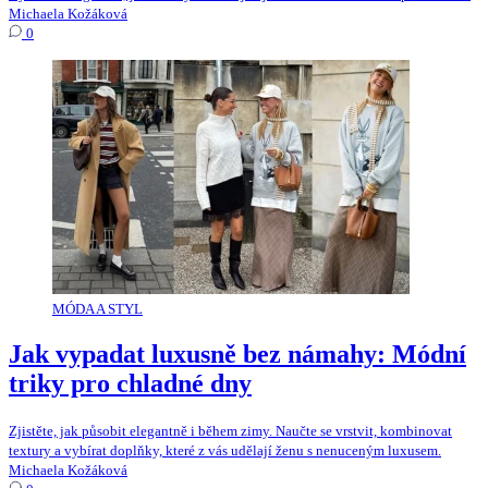
Michaela Kožáková
0
MÓDA A STYL
Jak vypadat luxusně bez námahy: Módní
triky pro chladné dny
Zjistěte, jak působit elegantně i během zimy. Naučte se vrstvit, kombinovat
textury a vybírat doplňky, které z vás udělají ženu s nenuceným luxusem.
Michaela Kožáková