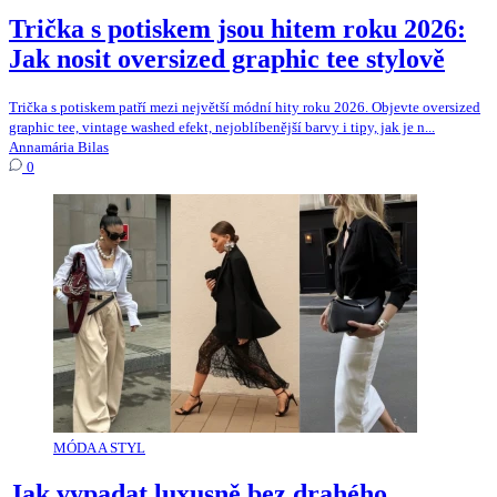
Trička s potiskem jsou hitem roku 2026:
Jak nosit oversized graphic tee stylově
Trička s potiskem patří mezi největší módní hity roku 2026. Objevte oversized
graphic tee, vintage washed efekt, nejoblíbenější barvy i tipy, jak je n...
Annamária Bilas
0
MÓDA A STYL
Jak vypadat luxusně bez drahého