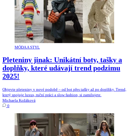
MÓDA A STYL
Pleteniny jinak: Unikátní boty, tašky a
doplňky, které udávají trend podzimu
2025!
Objevte pleteniny v nové podobě – od bot přes tašky až po doplňky. Trend,
který spojuje luxus, ruční práci a slow fashion, si zamilujete.
Michaela Kožáková
0