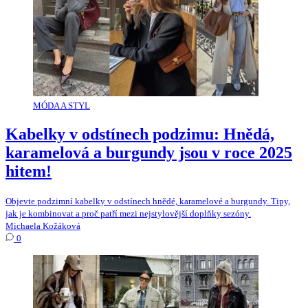
MÓDA A STYL
Kabelky v odstínech podzimu: Hnědá,
karamelová a burgundy jsou v roce 2025
hitem!
Objevte podzimní kabelky v odstínech hnědé, karamelové a burgundy. Tipy,
jak je kombinovat a proč patří mezi nejstylovější doplňky sezóny.
Michaela Kožáková
0