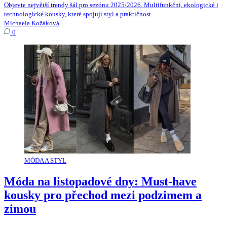
Objevte největší trendy šál pro sezónu 2025/2026. Multifunkční, ekologické i
technologické kousky, které spojují styl a praktičnost.
Michaela Kožáková
0
MÓDA A STYL
Móda na listopadové dny: Must-have
kousky pro přechod mezi podzimem a
zimou