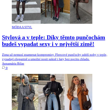
MÓDA A STYL
Stylová a v teple: Díky těmto punčochám
budeš vypadat sexy i v největší zimě!
Zima už nemusí znamenat kompromisy. Fleecové punčochy udrží nohy v teple,
vypadají elegantně a umožní nosit sukně i šaty bez pocitu chladu.
Annamária Bilas
0