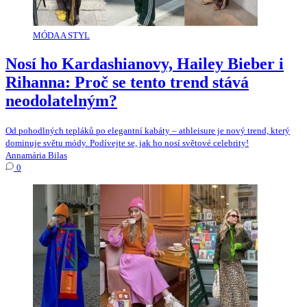
MÓDA A STYL
Nosí ho Kardashianovy, Hailey Bieber i
Rihanna: Proč se tento trend stává
neodolatelným?
Od pohodlných tepláků po elegantní kabáty – athleisure je nový trend, který
dominuje světu módy. Podívejte se, jak ho nosí světové celebrity!
Annamária Bilas
0