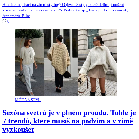
Hledáte inspiraci na zimní styling? Objevte 3 styly, které definují nošení
kožené bundy v zimní sezóně 2025. Praktické tipy, které podtrhnou váš styl.
Annamária Bilas
0
MÓDA A STYL
Sezóna svetrů je v plném proudu. Tohle je
7 trendů, které musíš na podzim a v zimě
vyzkoušet