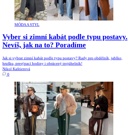
MÓDA A STYL
Vyber si zimní kabát podle typu postavy.
Nevíš, jak na to? Poradíme
Jak si vybrat zimní kabát podle typu postavy? Rady pro obdélník, jablko,
hrušku, presýpací hodiny i obrácený trojúhelník!
Nikol Kaštierová
0