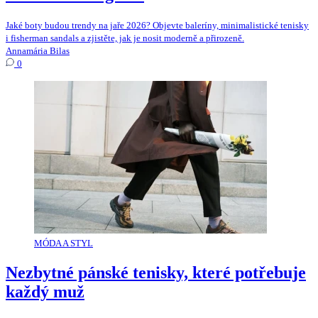
Jaké boty budou trendy na jaře 2026? Objevte baleríny, minimalistické tenisky
i fisherman sandals a zjistěte, jak je nosit moderně a přirozeně.
Annamária Bilas
0
MÓDA A STYL
Nezbytné pánské tenisky, které potřebuje
každý muž