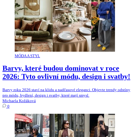
MÓDA A STYL
Barvy, které budou dominovat v roce
2026: Tyto ovlivní módu, design i svatby!
Barvy roku 2026 staví na klidu a nadčasové eleganci. Objevte trendy odstíny
pro módu, bydlení, design i svatby, které mají smysl.
Michaela Kožáková
0