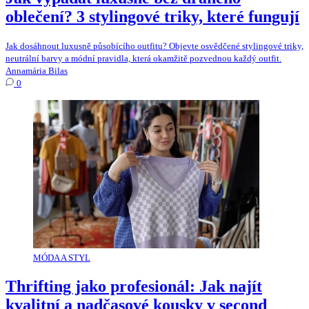
oblečení? 3 stylingové triky, které fungují
Jak dosáhnout luxusně působícího outfitu? Objevte osvědčené stylingové triky,
neutrální barvy a módní pravidla, která okamžitě pozvednou každý outfit.
Annamária Bilas
0
MÓDA A STYL
Thrifting jako profesionál: Jak najít
kvalitní a nadčasové kousky v second