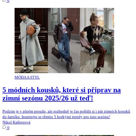
0
MÓDA A STYL
5 módních kousků, které si připrav na
zimní sezónu 2025/26 už teď!
Podzim je v plném proudu, ale rozhodně je čas pořídit si i pár zimních kousků
do šatníku. Inspirujte se těmito 5 horkými trendy pro tuto sezónu!
Nikol Kaštierová
0