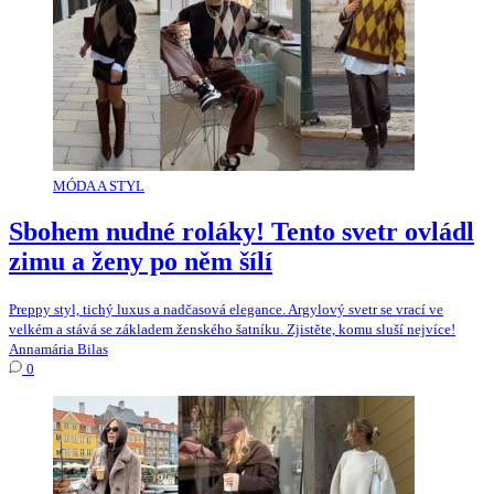
MÓDA A STYL
Sbohem nudné roláky! Tento svetr ovládl
zimu a ženy po něm šílí
Preppy styl, tichý luxus a nadčasová elegance. Argylový svetr se vrací ve
velkém a stává se základem ženského šatníku. Zjistěte, komu sluší nejvíce!
Annamária Bilas
0