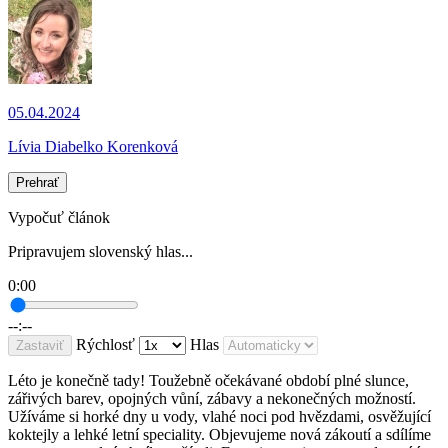
05.04.2024
Lívia Diabelko Korenková
Prehrať
Vypočuť článok
Pripravujem slovenský hlas...
0:00
--:--
Rýchlosť
Hlas
Zastaviť
Léto je konečně tady! Toužebně očekávané období plné slunce,
zářivých barev, opojných vůní, zábavy a nekonečných možností.
Užíváme si horké dny u vody, vlahé noci pod hvězdami, osvěžující
koktejly a lehké letní speciality. Objevujeme nová zákoutí a sdílíme