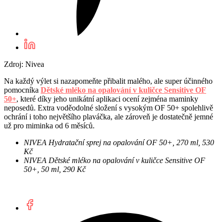
Zdroj: Nivea
Na každý výlet si nazapomeňte přibalit malého, ale super účinného
pomocníka
Dětské mléko na opalování v kuličce Sensitive OF
50+
, které díky jeho unikátní aplikaci ocení zejména maminky
neposedů. Extra voděodolné složení s vysokým OF 50+ spolehlivě
ochrání i toho největšího plaváčka, ale zároveň je dostatečně jemné
už pro miminka od 6 měsíců.
NIVEA Hydratační sprej na opalování OF 50+, 270 ml, 530
Kč
NIVEA Dětské mléko na opalování v kuličce Sensitive OF
50+, 50 ml, 290 Kč