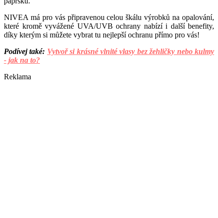
paprsků.
NIVEA má pro vás připravenou celou škálu výrobků na opalování,
které kromě vyvážené UVA/UVB ochrany nabízí i další benefity,
díky kterým si můžete vybrat tu nejlepší ochranu přímo pro vás!
Podívej také:
Vytvoř si krásné vlnité vlasy bez žehličky nebo kulmy
- jak na to?
Reklama