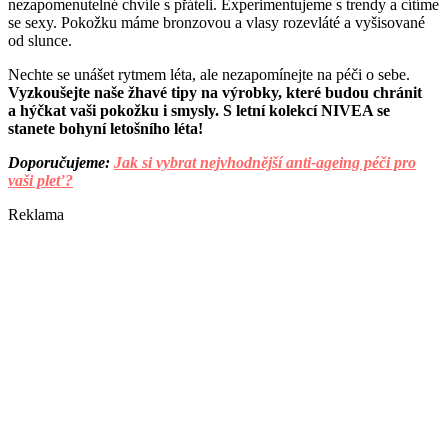
nezapomenutelné chvíle s přáteli. Experimentujeme s trendy a cítíme
se sexy. Pokožku máme bronzovou a vlasy rozevláté a vyšisované
od slunce.
Nechte se unášet rytmem léta, ale nezapomínejte na péči o sebe.
Vyzkoušejte naše žhavé tipy na výrobky, které budou chránit
a hýčkat vaši pokožku i smysly. S letní kolekcí NIVEA se
stanete bohyní letošního léta!
Doporučujeme:
Jak si vybrat nejvhodnější anti-ageing péči pro
vaši pleť?
Reklama