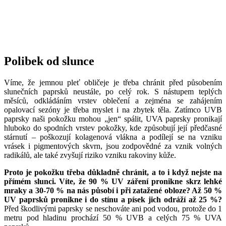
Polibek od slunce
Víme, že jemnou pleť obličeje je třeba chránit před působením
slunečních paprsků neustále, po celý rok. S nástupem teplých
měsíců, odkládáním vrstev oblečení a zejména se zahájením
opalovací sezóny je třeba myslet i na zbytek těla. Zatímco UVB
paprsky naši pokožku mohou „jen“ spálit, UVA paprsky pronikají
hluboko do spodních vrstev pokožky, kde způsobují její předčasné
stárnutí – poškozují kolagenová vlákna a podílejí se na vzniku
vrásek i pigmentových skvrn, jsou zodpovědné za vznik volných
radikálů, ale také zvyšují riziko vzniku rakoviny kůže.
Proto je pokožku třeba důkladně chránit, a to i když nejste na
přímém slunci. Víte, že 90 % UV záření pronikne skrz lehké
mraky a 30-70 % na nás působí i při zatažené obloze? Až 50 %
UV paprsků pronikne i do stínu a písek jich odráží až 25 %?
Před škodlivými paprsky se neschováte ani pod vodou, protože do 1
metru pod hladinu prochází 50 % UVB a celých 75 % UVA