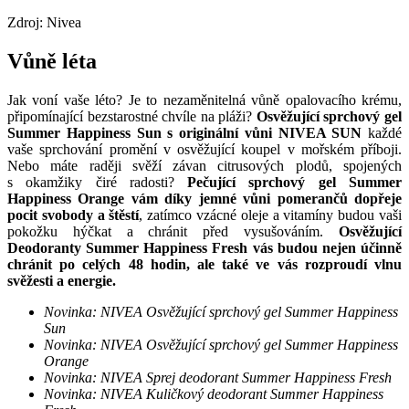
Zdroj: Nivea
Vůně léta
Jak voní vaše léto? Je to nezaměnitelná vůně opalovacího krému,
připomínající bezstarostné chvíle na pláži?
Osvěžující sprchový gel
Summer Happiness Sun s originální vůni NIVEA SUN
každé
vaše sprchování promění v osvěžující koupel v mořském příboji.
Nebo máte raději svěží závan citrusových plodů, spojených
s okamžiky čiré radosti?
Pečující sprchový gel Summer
Happiness Orange vám díky jemné vůni pomerančů dopřeje
pocit svobody a štěstí
, zatímco vzácné oleje a vitamíny budou vaši
pokožku hýčkat a chránit před vysušováním.
Osvěžující
Deodoranty Summer Happiness Fresh vás budou nejen účinně
chránit po celých 48 hodin, ale také ve vás rozproudí vlnu
svěžesti a energie.
Novinka: NIVEA Osvěžující sprchový gel Summer Happiness
Sun
Novinka: NIVEA Osvěžující sprchový gel Summer Happiness
Orange
Novinka: NIVEA Sprej deodorant Summer Happiness Fresh
Novinka: NIVEA Kuličkový deodorant Summer Happiness