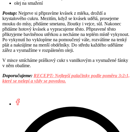
olej na smažení
Postup:
Nejprve si připravíme kvásek z mléka, droždí a
krystalového cukru. Mezitím, když se kvásek udělá, prosejeme
mouku do mísy, přidáme smetanu, žloutky i vejce, sůl. Nakonec
přidáme hotový kvásek a vypracujeme těsto. Připravené těsto
přikryjeme bavlněnou utěrkou a necháme na teplém místě vykynout.
Po vykynutí ho vyklopíme na pomoučený vále, rozválíme na tenký
plát a nakrájíme na menší obdélníky. Do středu každého uděláme
zářez a vysmažíme v rozpáleném oleji.
V misce smícháme práškový cukr s vanilkovým a vysmažené fánky
v něm obalíme.
Doporučujeme:
RECEPT: Nejlepší palačinky podle poměru 3:2:1,
které se nelepí a vždy se povedou.