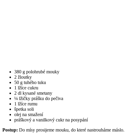
380 g polohrubé mouky
2 žloutky
50 g tuhého tuku
1 lžíce cukru
2 dl kysané smetany
¼ lžičky prášku do pečiva
1 lžíce rumu
špetka soli
olej na smažení
práškový a vanilkový cukr na posypání
Postup:
Do mísy prosijeme mouku, do které nastrouháme máslo.