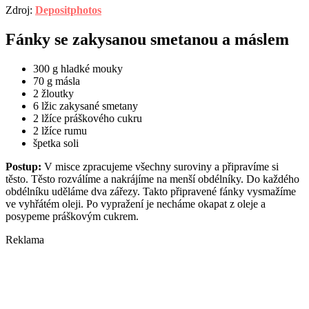
Zdroj:
Depositphotos
Fánky se zakysanou smetanou a máslem
300 g hladké mouky
70 g másla
2 žloutky
6 lžic zakysané smetany
2 lžíce práškového cukru
2 lžíce rumu
špetka soli
Postup:
V misce zpracujeme všechny suroviny a připravíme si
těsto. Těsto rozválíme a nakrájíme na menší obdélníky. Do každého
obdélníku uděláme dva zářezy. Takto připravené fánky vysmažíme
ve vyhřátém oleji. Po vypražení je necháme okapat z oleje a
posypeme práškovým cukrem.
Reklama