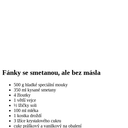
Fánky se smetanou, ale bez másla
500 g hladké speciální mouky
350 ml kysané smetany
4 žloutky
1 větší vejce
½ lžičky soli
100 ml mléka
1 kostka droždí
3 lžíce krystalového cukru
cukr práškový a vanilkový na obalení