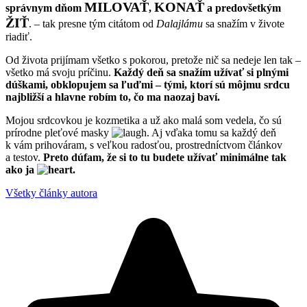
MILOVAŤ
KONAŤ
správnym dňom
,
a predovšetkým
ŽIŤ
. – tak presne tým citátom od
Dalajlámu
sa snažím v živote
riadiť.
Od života prijímam všetko s pokorou, pretože nič sa nedeje len tak –
všetko má svoju príčinu.
Každý deň sa snažím užívať si plnými
dúškami, obklopujem sa ľuďmi – tými, ktorí sú môjmu srdcu
najbližší a hlavne robím to, čo ma naozaj baví.
Mojou srdcovkou je kozmetika a už ako malá som vedela, čo sú
prírodne pleťové masky
. Aj vďaka tomu sa každý deň
k vám prihováram, s veľkou radosťou, prostredníctvom článkov
a testov.
Preto dúfam, že si to tu budete užívať minimálne tak
ako ja
.
Všetky články autora