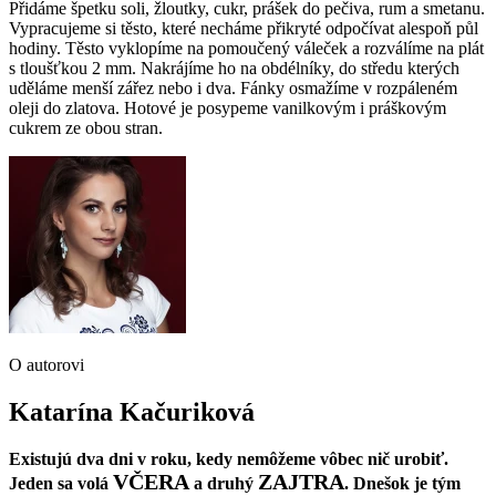
Přidáme špetku soli, žloutky, cukr, prášek do pečiva, rum a smetanu.
Vypracujeme si těsto, které necháme přikryté odpočívat alespoň půl
hodiny. Těsto vyklopíme na pomoučený váleček a rozválíme na plát
s tloušťkou 2 mm. Nakrájíme ho na obdélníky, do středu kterých
uděláme menší zářez nebo i dva. Fánky osmažíme v rozpáleném
oleji do zlatova. Hotové je posypeme vanilkovým i práškovým
cukrem ze obou stran.
O autorovi
Katarína Kačuriková
Existujú dva dni v roku, kedy nemôžeme vôbec nič urobiť.
VČERA
ZAJTRA
Jeden sa volá
a druhý
. Dnešok je tým