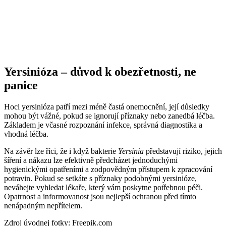
Yersinióza – důvod k obezřetnosti, ne
panice
Hoci yersinióza patří mezi méně častá onemocnění, její důsledky
mohou být vážné, pokud se ignorují příznaky nebo zanedbá léčba.
Základem je včasné rozpoznání infekce, správná diagnostika a
vhodná léčba.
Na závěr lze říci, že i když bakterie
Yersinia
představují riziko, jejich
šíření a nákazu lze efektivně předcházet jednoduchými
hygienickými opatřeními a zodpovědným přístupem k zpracování
potravin. Pokud se setkáte s příznaky podobnými yersinióze,
neváhejte vyhledat lékaře, který vám poskytne potřebnou péči.
Opatrnost a informovanost jsou nejlepší ochranou před tímto
nenápadným nepřítelem.
Zdroj úvodnej fotky: Freepik.com