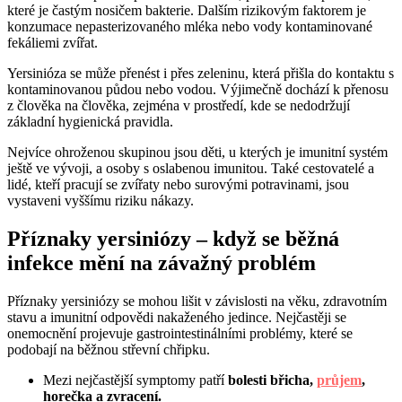
které je častým nosičem bakterie. Dalším rizikovým faktorem je
konzumace nepasterizovaného mléka nebo vody kontaminované
fekáliemi zvířat.
Yersinióza se může přenést i přes zeleninu, která přišla do kontaktu s
kontaminovanou půdou nebo vodou. Výjimečně dochází k přenosu
z člověka na člověka, zejména v prostředí, kde se nedodržují
základní hygienická pravidla.
Nejvíce ohroženou skupinou jsou děti, u kterých je imunitní systém
ještě ve vývoji, a osoby s oslabenou imunitou. Také cestovatelé a
lidé, kteří pracují se zvířaty nebo surovými potravinami, jsou
vystaveni vyššímu riziku nákazy.
Příznaky yersiniózy – když se běžná
infekce mění na závažný problém
Příznaky yersiniózy se mohou lišit v závislosti na věku, zdravotním
stavu a imunitní odpovědi nakaženého jedince. Nejčastěji se
onemocnění projevuje gastrointestinálními problémy, které se
podobají na běžnou střevní chřipku.
Mezi nejčastější symptomy patří
bolesti břicha,
průjem
,
horečka a zvracení.