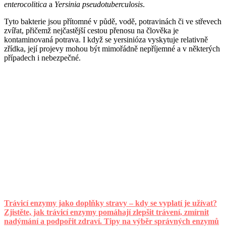
enterocolitica
a
Yersinia pseudotuberculosis
.
Tyto bakterie jsou přítomné v půdě, vodě, potravinách či ve střevech
zvířat, přičemž nejčastější cestou přenosu na člověka je
kontaminovaná potrava. I když se yersinióza vyskytuje relativně
zřídka, její projevy mohou být mimořádně nepříjemné a v některých
případech i nebezpečné.
Trávicí enzymy jako doplňky stravy – kdy se vyplatí je užívat?
Zjistěte, jak trávicí enzymy pomáhají zlepšit trávení, zmírnit
nadýmání a podpořit zdraví. Tipy na výběr správných enzymů