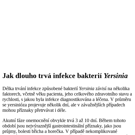
Jak dlouho trvá infekce bakterií
Yersinia
Délka trvání infekce způsobené bakterií
Yersinia
závisí na několika
faktorech, včetně věku pacienta, jeho celkového zdravotního stavu a
rychlosti, s jakou byla infekce diagnostikována a léčena. V průměru
se yersinióza projevuje několik dní, ale v závažnějších případech
mohou příznaky přetrvávat i déle.
Akutní fáze onemocnění obvykle trvá 3 až 10 dní. Během tohoto
období jsou nejvýraznější gastrointestinální příznaky, jako jsou
průjmy, bolesti břicha a horečka. V případě nekomplikované