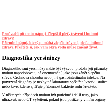
Proč začít pít tento nápoj? Zlepší ti pleť, trávení i intimní
zdraví!
Přírodní nápoj, který pomáhá zlepšit trávení, pleť a intimní
zdraví. Přečtěte si, jak vám okra voda může změnit život.
Diagnostika yersiniózy
Diagnostikování yersiniózy může být výzvou, protože její příznaky
mohou napodobovat jiná onemocnění, jako jsou zánět slepého
střeva, Crohnova choroba nebo jiné gastrointestinální infekce. Na
potvrzení diagnózy je nezbytné laboratorní vyšetření vzorku stolice
nebo krve, kde se zjišťuje přítomnost bakterie rodu
Yersinia
.
V některých případech mohou být potřebné i další testy, jako
ultrazvuk nebo CT vyšetření, pokud jsou postiženy vnitřní orgány.