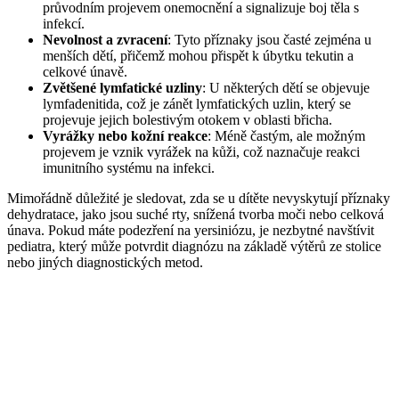
průvodním projevem onemocnění a signalizuje boj těla s
infekcí.
Nevolnost a zvracení
: Tyto příznaky jsou časté zejména u
menších dětí, přičemž mohou přispět k úbytku tekutin a
celkové únavě.
Zvětšené lymfatické uzliny
: U některých dětí se objevuje
lymfadenitida, což je zánět lymfatických uzlin, který se
projevuje jejich bolestivým otokem v oblasti břicha.
Vyrážky nebo kožní reakce
: Méně častým, ale možným
projevem je vznik vyrážek na kůži, což naznačuje reakci
imunitního systému na infekci.
Mimořádně důležité je sledovat, zda se u dítěte nevyskytují příznaky
dehydratace, jako jsou suché rty, snížená tvorba moči nebo celková
únava. Pokud máte podezření na yersiniózu, je nezbytné navštívit
pediatra, který může potvrdit diagnózu na základě výtěrů ze stolice
nebo jiných diagnostických metod.