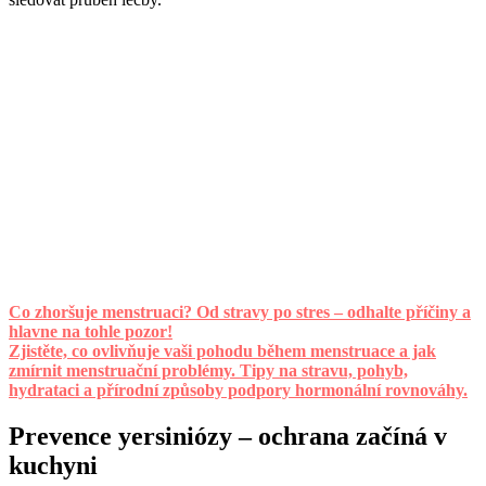
Co zhoršuje menstruaci? Od stravy po stres – odhalte příčiny a
hlavne na tohle pozor!
Zjistěte, co ovlivňuje vaši pohodu během menstruace a jak
zmírnit menstruační problémy. Tipy na stravu, pohyb,
hydrataci a přírodní způsoby podpory hormonální rovnováhy.
Prevence yersiniózy – ochrana začíná v
kuchyni