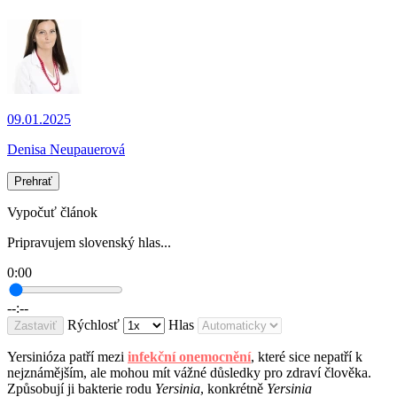
09.01.2025
Denisa Neupauerová
Prehrať
Vypočuť článok
Pripravujem slovenský hlas...
0:00
--:--
Rýchlosť
Hlas
Zastaviť
Yersinióza patří mezi
infekční onemocnění
, které sice nepatří k
nejznámějším, ale mohou mít vážné důsledky pro zdraví člověka.
Způsobují ji bakterie rodu
Yersinia
, konkrétně
Yersinia