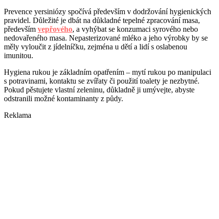
Prevence yersiniózy spočívá především v dodržování hygienických
pravidel. Důležité je dbát na důkladné tepelné zpracování masa,
především
vepřového
, a vyhýbat se konzumaci syrového nebo
nedovařeného masa. Nepasterizované mléko a jeho výrobky by se
měly vyloučit z jídelníčku, zejména u dětí a lidí s oslabenou
imunitou.
Hygiena rukou je základním opatřením – mytí rukou po manipulaci
s potravinami, kontaktu se zvířaty či použití toalety je nezbytné.
Pokud pěstujete vlastní zeleninu, důkladně ji umývejte, abyste
odstranili možné kontaminanty z půdy.
Reklama