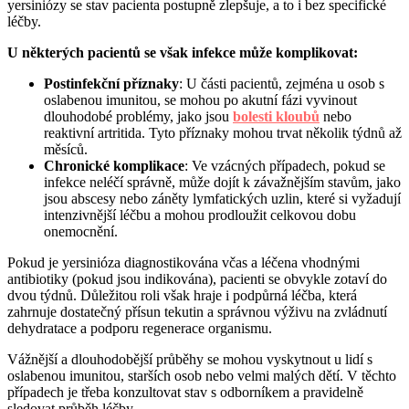
yersiniózy se stav pacienta postupně zlepšuje, a to i bez specifické
léčby.
U některých pacientů se však infekce může komplikovat:
Postinfekční příznaky
: U části pacientů, zejména u osob s
oslabenou imunitou, se mohou po akutní fázi vyvinout
dlouhodobé problémy, jako jsou
bolesti kloubů
nebo
reaktivní artritida. Tyto příznaky mohou trvat několik týdnů až
měsíců.
Chronické komplikace
: Ve vzácných případech, pokud se
infekce neléčí správně, může dojít k závažnějším stavům, jako
jsou abscesy nebo záněty lymfatických uzlin, které si vyžadují
intenzivnější léčbu a mohou prodloužit celkovou dobu
onemocnění.
Pokud je yersinióza diagnostikována včas a léčena vhodnými
antibiotiky (pokud jsou indikována), pacienti se obvykle zotaví do
dvou týdnů. Důležitou roli však hraje i podpůrná léčba, která
zahrnuje dostatečný přísun tekutin a správnou výživu na zvládnutí
dehydratace a podporu regenerace organismu.
Vážnější a dlouhodobější průběhy se mohou vyskytnout u lidí s
oslabenou imunitou, starších osob nebo velmi malých dětí. V těchto
případech je třeba konzultovat stav s odborníkem a pravidelně
sledovat průběh léčby.