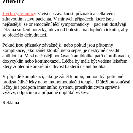
zbavit?
Léčba yersiniózy
závisí na závažnosti příznaků a celkovém
zdravotním stavu pacienta. V mírných případech, které jsou
nejčastější, se onemocnění léčí symptomaticky – pacienti dostávají
léky na snížení horečky, úlevu od bolesti a na doplnění tekutin, aby
se předešlo dehydrataci.
Pokud jsou příznaky závažnější, nebo pokud jsou přítomny
komplikace, jako zánět kloubů nebo sepse, je nezbytné nasadit
antibiotika. Mezi nejčastěji používaná antibiotika patří ciprofloxacin,
doxycyklin nebo kotrimoxazol. Léčba by měla být vedena lékařem,
který zohlední konkrétní citlivost bakterií na antibiotika.
V případě komplikací, jako je zánět kloubů, mohou být potřebné i
protizánětlivé léky nebo imunomodulační terapie. Důležitou součástí
léčby je i podpora imunitního systému prostřednictvím správné
výživy, odpočinku a případně doplňků výživy.
Reklama