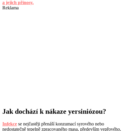
a jejich přínosy.
Reklama
Jak dochází k nákaze yersiniózou?
Infekce
se nejčastěji přenáší konzumací syrového nebo
nedostatečně tepelně zpracovaného masa, především vepřového,