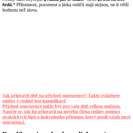
hrdá.“
Přítomnost, pozornost a láska rodičů mají stejnou, ne-li větší
hodnotu než slova.
Jak připravit dítě na příchod sourozence? Takto zvládnete
změny v rodině bez komplikací!
Příchod sourozence může být pro vaše dítě velkou změnou.
Naučte se, jak ho připravit na nového člena rodiny pomocí
praktických tipů a láskyplného přístupu, který posílí vztah mezi
sourozenci.