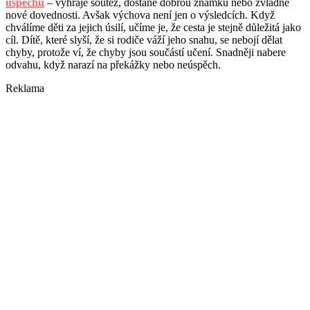
úspěchu
– vyhraje soutěž, dostane dobrou známku nebo zvládne
nové dovednosti. Avšak výchova není jen o výsledcích. Když
chválíme děti za jejich úsilí, učíme je, že cesta je stejně důležitá jako
cíl. Dítě, které slyší, že si rodiče váží jeho snahu, se nebojí dělat
chyby, protože ví, že chyby jsou součástí učení. Snadněji nabere
odvahu, když narazí na překážky nebo neúspěch.
Reklama