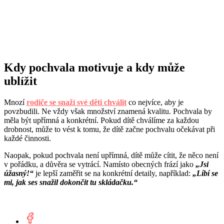
Kdy pochvala motivuje a kdy může
ublížit
Mnozí
rodiče se snaží své děti chválit
co nejvíce, aby je
povzbudili. Ne vždy však množství znamená kvalitu. Pochvala by
měla být upřímná a konkrétní. Pokud dítě chválíme za každou
drobnost, může to vést k tomu, že dítě začne pochvalu očekávat při
každé činnosti.
Naopak, pokud pochvala není upřímná, dítě může cítit, že něco není
v pořádku, a důvěra se vytrácí. Namísto obecných frází jako
„Jsi
úžasný!“
je lepší zaměřit se na konkrétní detaily, například:
„Líbí se
mi, jak ses snažil dokončit tu skládačku.“