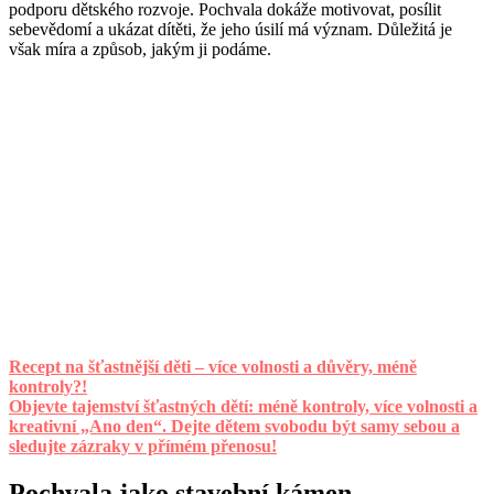
podporu dětského rozvoje. Pochvala dokáže motivovat, posílit
sebevědomí a ukázat dítěti, že jeho úsilí má význam. Důležitá je
však míra a způsob, jakým ji podáme.
Recept na šťastnější děti – více volnosti a důvěry, méně
kontroly?!
Objevte tajemství šťastných dětí: méně kontroly, více volnosti a
kreativní „Ano den“. Dejte dětem svobodu být samy sebou a
sledujte zázraky v přímém přenosu!
Pochvala jako stavební kámen