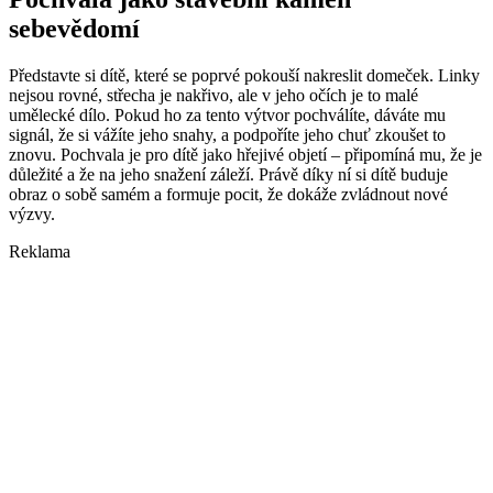
sebevědomí
Představte si dítě, které se poprvé pokouší nakreslit domeček. Linky
nejsou rovné, střecha je nakřivo, ale v jeho očích je to malé
umělecké dílo. Pokud ho za tento výtvor pochválíte, dáváte mu
signál, že si vážíte jeho snahy, a podpoříte jeho chuť zkoušet to
znovu. Pochvala je pro dítě jako hřejivé objetí – připomíná mu, že je
důležité a že na jeho snažení záleží. Právě díky ní si dítě buduje
obraz o sobě samém a formuje pocit, že dokáže zvládnout nové
výzvy.
Reklama