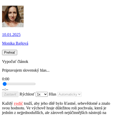
10.01.2025
Monika Bajlová
Prehrať
Vypočuť článok
Pripravujem slovenský hlas...
0:00
--:--
Rýchlosť
Hlas
Zastaviť
Každý
rodič
touží, aby jeho dítě bylo šťastné, sebevědomé a znalo
svou hodnotu. Ve výchově hraje důležitou roli pochvala, která je
jedním z nejjednodušších, ale zároveň nejúčinnějších nástrojů na