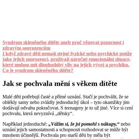
Syndrom skleněného dítěte aneb proč věnovat pozornost i
zdravým sourozencům
I když zdravé děti nemají stejné fyzické nebo psychické potíže
jako jejich sourozenci, prožívají náročné emocionální situace,
které mohou mít dlouhodobý vliv na jejich vývoj a psychiku.
Co je syndrom skleněného dítěte?
Jak se pochvala mění s věkem dítěte
Malé děti potřebují časté a přímé uznání. Stačí je pochválit, že se
oblékly samy nebo zvládly jednoduchý úkol – tyto okamžiky jim
dodávají odvahu pokračovat. S teenagery je to už jiné. Více si cení
pochvalu, která nevyznívá „dětsky“.
Například jednoduché:
„Vážím si, že jsi pomohl s nákupy,“
nebo
uznání jejich samostatnosti a schopnosti rozhodovat se může být
mnohem účinnější. Pochvala pro starší děti by měla být