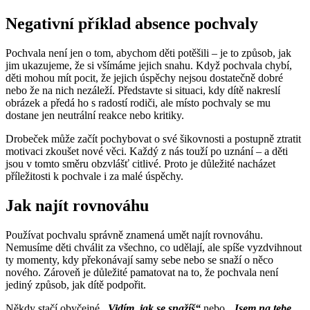
Negativní příklad absence pochvaly
Pochvala není jen o tom, abychom děti potěšili – je to způsob, jak
jim ukazujeme, že si všímáme jejich snahu. Když pochvala chybí,
děti mohou mít pocit, že jejich úspěchy nejsou dostatečně dobré
nebo že na nich nezáleží. Představte si situaci, kdy dítě nakreslí
obrázek a předá ho s radostí rodiči, ale místo pochvaly se mu
dostane jen neutrální reakce nebo kritiky.
Drobeček může začít pochybovat o své šikovnosti a postupně ztratit
motivaci zkoušet nové věci. Každý z nás touží po uznání – a děti
jsou v tomto směru obzvlášť citlivé. Proto je důležité nacházet
příležitosti k pochvale i za malé úspěchy.
Jak najít rovnováhu
Používat pochvalu správně znamená umět najít rovnováhu.
Nemusíme děti chválit za všechno, co udělají, ale spíše vyzdvihnout
ty momenty, kdy překonávají samy sebe nebo se snaží o něco
nového. Zároveň je důležité pamatovat na to, že pochvala není
jediný způsob, jak dítě podpořit.
Někdy stačí obyčejné
„Vidím, jak se snažíš“
nebo
„Jsem na tebe