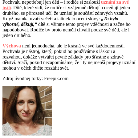
Pochvalu nepotřebují jen děti – i rodiče si zaslouží
uznání za své
úsilí
. Dítě, které vidí, že rodiče si vzájemně děkují a oceňují jeden
druhého, se přirozeně učí, že uznání je součástí zdravých vztahů.
Když mamka uvaří večeři a tatínek to ocení slovy:
„To bylo
výborné, děkuji,“
dítě si všimne tento projev vděčnosti a začne ho
napodobovat. Rodiče by proto neměli chválit pouze své děti, ale i
jeden druhého.
Výchova
není jednoduchá, ale je krásná ve své každodennosti.
Pochvala je nástroj, který, pokud ho používáme s láskou a
rozvahou, dokáže vytvářet pevné základy pro šťastné a zdravé
dětství. Stačí, pokud nezapomínáme, že i ty nejmenší projevy uznání
mohou v očích dítěte rozzářit svět.
Zdroj úvodnej fotky: Freepik.com