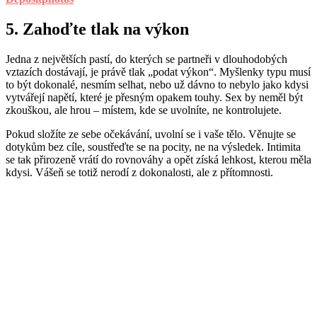
5. Zahoďte tlak na výkon
Jedna z největších pastí, do kterých se partneři v dlouhodobých
vztazích dostávají, je právě tlak „podat výkon“. Myšlenky typu musí
to být dokonalé, nesmím selhat, nebo už dávno to nebylo jako kdysi
vytvářejí napětí, které je přesným opakem touhy. Sex by neměl být
zkouškou, ale hrou – místem, kde se uvolníte, ne kontrolujete.
Pokud složíte ze sebe očekávání, uvolní se i vaše tělo. Věnujte se
dotykům bez cíle, soustřeďte se na pocity, ne na výsledek. Intimita
se tak přirozeně vrátí do rovnováhy a opět získá lehkost, kterou měla
kdysi. Vášeň se totiž nerodí z dokonalosti, ale z přítomnosti.