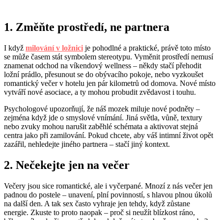
1. Změňte prostředí, ne partnera
I když
milování v ložnici
je pohodlné a praktické, právě toto místo
se může časem stát symbolem stereotypu. Vyměnit prostředí nemusí
znamenat odchod na víkendový wellness – někdy stačí přehodit
ložní prádlo, přesunout se do obývacího pokoje, nebo vyzkoušet
romantický večer v hotelu jen pár kilometrů od domova. Nové místo
vytváří nové asociace, a ty mohou probudit zvědavost i touhu.
Psychologové upozorňují, že náš mozek miluje nové podněty –
zejména když jde o smyslové vnímání. Jiná světla, vůně, textury
nebo zvuky mohou narušit zaběhlé schémata a aktivovat stejná
centra jako při zamilování. Pokud chcete, aby váš intimní život opět
zazářil, nehledejte jiného partnera – stačí jiný kontext.
2. Nečekejte jen na večer
Večery jsou sice romantické, ale i vyčerpané. Mnozí z nás večer jen
padnou do postele – unavení, plní povinností, s hlavou plnou úkolů
na další den. A tak sex často vyhraje jen tehdy, když zůstane
energie. Zkuste to proto naopak – proč si neužít blízkost ráno,