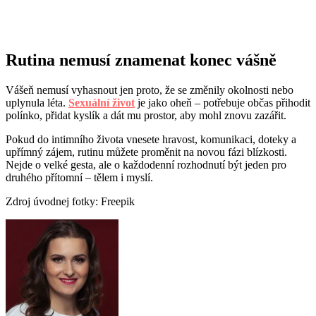
Rutina nemusí znamenat konec vášně
Vášeň nemusí vyhasnout jen proto, že se změnily okolnosti nebo
uplynula léta.
Sexuální život
je jako oheň – potřebuje občas přihodit
polínko, přidat kyslík a dát mu prostor, aby mohl znovu zazářit.
Pokud do intimního života vnesete hravost, komunikaci, doteky a
upřímný zájem, rutinu můžete proměnit na novou fázi blízkosti.
Nejde o velké gesta, ale o každodenní rozhodnutí být jeden pro
druhého přítomní – tělem i myslí.
Zdroj úvodnej fotky: Freepik