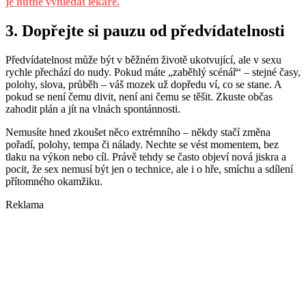
je nutné vyhledat lékaře.
3. Dopřejte si pauzu od předvídatelnosti
Předvídatelnost může být v běžném životě ukotvující, ale v sexu
rychle přechází do nudy. Pokud máte „zaběhlý scénář“ – stejné časy,
polohy, slova, průběh – váš mozek už dopředu ví, co se stane. A
pokud se není čemu divit, není ani čemu se těšit. Zkuste občas
zahodit plán a jít na vlnách spontánnosti.
Nemusíte hned zkoušet něco extrémního – někdy stačí změna
pořadí, polohy, tempa či nálady. Nechte se vést momentem, bez
tlaku na výkon nebo cíl. Právě tehdy se často objeví nová jiskra a
pocit, že sex nemusí být jen o technice, ale i o hře, smíchu a sdílení
přítomného okamžiku.
Reklama