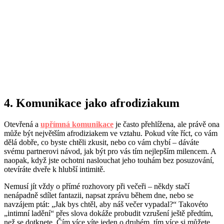
4. Komunikace jako afrodiziakum
Otevřená a
upřímná komunikace
je často přehlížena, ale právě ona
může být největším afrodiziakem ve vztahu. Pokud víte říct, co vám
dělá dobře, co byste chtěli zkusit, nebo co vám chybí – dáváte
svému partnerovi návod, jak být pro vás tím nejlepším milencem. A
naopak, když jste ochotni naslouchat jeho touhám bez posuzování,
otevíráte dveře k hlubší intimitě.
Nemusí jít vždy o přímé rozhovory při večeři – někdy stačí
nenápadně sdílet fantazii, napsat zprávu během dne, nebo se
navzájem ptát: „Jak bys chtěl, aby náš večer vypadal?“ Takovéto
„intimní ladění“ přes slova dokáže probudit vzrušení ještě předtím,
než se dotknete. Čím více víte jeden o druhém, tím více si můžete