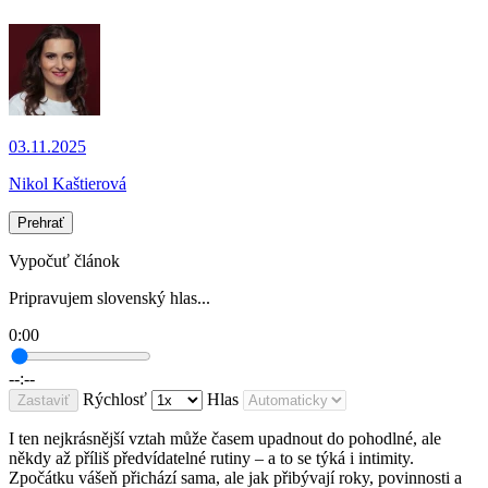
03.11.2025
Nikol Kaštierová
Prehrať
Vypočuť článok
Pripravujem slovenský hlas...
0:00
--:--
Rýchlosť
Hlas
Zastaviť
I ten nejkrásnější vztah může časem upadnout do pohodlné, ale
někdy až příliš předvídatelné rutiny – a to se týká i intimity.
Zpočátku vášeň přichází sama, ale jak přibývají roky, povinnosti a