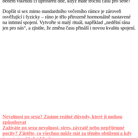
během víkendu či uprostřed dne, když máte trochu času pro sebe?
Dopřát si sex mimo standardního večerního rámce je zároveň
osvěžující i fyzicky – ráno je tělo přirozeně hormonálně nastavené
na intimní spojení. Vytvořte si malý rituál, například „nedělní rána
jen pro nás“, a zjistíte, že změna času přináší i novou kvalitu spojení.
Nevolnost po sexu? Známe reálné důvody, které ji mohou
způsobovat
Zažíváte po sexu nevolnost, stres, závratě nebo nepříjemné
pocity? Zjistěte, co všechno může stát za těmito obtížemi a kdy