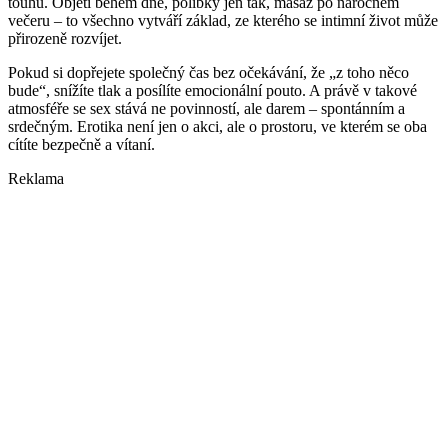
touhu. Objetí během dne, polibky jen tak, masáž po náročném
večeru – to všechno vytváří základ, ze kterého se intimní život může
přirozeně rozvíjet.
Pokud si dopřejete společný čas bez očekávání, že „z toho něco
bude“, snížíte tlak a posílíte emocionální pouto. A právě v takové
atmosféře se sex stává ne povinností, ale darem – spontánním a
srdečným. Erotika není jen o akci, ale o prostoru, ve kterém se oba
cítíte bezpečně a vítaní.
Reklama