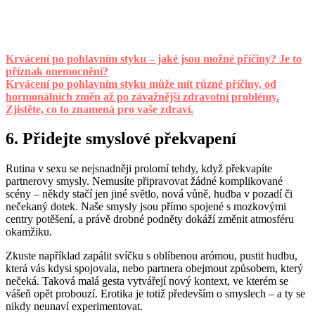
Krvácení po pohlavním styku – jaké jsou možné příčiny? Je to
příznak onemocnění?
Krvácení po pohlavním styku může mít různé příčiny, od
hormonálních změn až po závažnější zdravotní problémy.
Zjistěte, co to znamená pro vaše zdraví.
6. Přidejte smyslové překvapení
Rutina v sexu se nejsnadněji prolomí tehdy, když překvapíte
partnerovy smysly. Nemusíte připravovat žádné komplikované
scény – někdy stačí jen jiné světlo, nová vůně, hudba v pozadí či
nečekaný dotek. Naše smysly jsou přímo spojené s mozkovými
centry potěšení, a právě drobné podněty dokáží změnit atmosféru
okamžiku.
Zkuste například zapálit svíčku s oblíbenou arómou, pustit hudbu,
která vás kdysi spojovala, nebo partnera obejmout způsobem, který
nečeká. Taková malá gesta vytvářejí nový kontext, ve kterém se
vášeň opět probouzí. Erotika je totiž především o smyslech – a ty se
nikdy neunaví experimentovat.