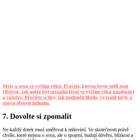
Mýty o sexu ve vyšším věku: Pravda, kterou byste měli znát
Objevte, jak může být sexuální život ve vyšším věku naplňující
a vášnivý. Přečtěte si tipy, jak podpořit libido, vyvrátit mýty a
znovu objevit intimitu.
7. Dovolte si zpomalit
Ne každý dotek musí směřovat k milování. Ve skutečnosti právě
chvíle, které nejsou o sexu, ale o spojení, budují důvěru, blízkost a