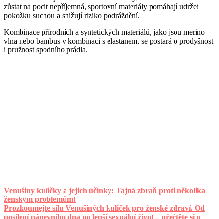
zůstat na pocit nepříjemná, sportovní materiály pomáhají udržet
pokožku suchou a snižují riziko podráždění.
Kombinace přírodních a syntetických materiálů, jako jsou merino
vlna nebo bambus v kombinaci s elastanem, se postará o prodyšnost
i pružnost spodního prádla.
Venušiny kuličky a jejich účinky: Tajná zbraň proti několika
ženským problémům!
Prozkoumejte sílu Venušiných kuliček pro ženské zdraví. Od
posílení pánevního dna po lepší sexuální život – přečtěte si o