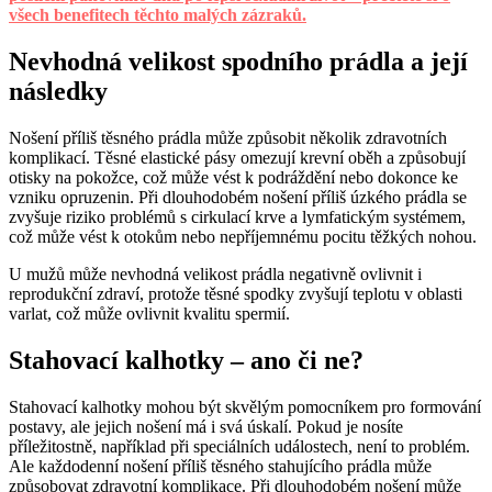
všech benefitech těchto malých zázraků.
Nevhodná velikost spodního prádla a její
následky
Nošení příliš těsného prádla může způsobit několik zdravotních
komplikací. Těsné elastické pásy omezují krevní oběh a způsobují
otisky na pokožce, což může vést k podráždění nebo dokonce ke
vzniku opruzenin. Při dlouhodobém nošení příliš úzkého prádla se
zvyšuje riziko problémů s cirkulací krve a lymfatickým systémem,
což může vést k otokům nebo nepříjemnému pocitu těžkých nohou.
U mužů může nevhodná velikost prádla negativně ovlivnit i
reprodukční zdraví, protože těsné spodky zvyšují teplotu v oblasti
varlat, což může ovlivnit kvalitu spermií.
Stahovací kalhotky – ano či ne?
Stahovací kalhotky mohou být skvělým pomocníkem pro formování
postavy, ale jejich nošení má i svá úskalí. Pokud je nosíte
příležitostně, například při speciálních událostech, není to problém.
Ale každodenní nošení příliš těsného stahujícího prádla může
způsobovat zdravotní komplikace. Při dlouhodobém nošení může