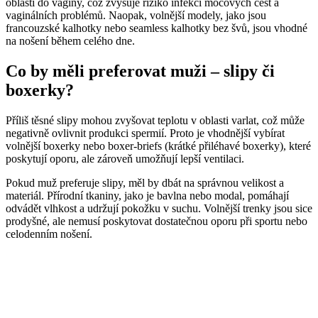
oblasti do vagíny, což zvyšuje riziko infekcí močových cest a
vaginálních problémů. Naopak, volnější modely, jako jsou
francouzské kalhotky nebo seamless kalhotky bez švů, jsou vhodné
na nošení během celého dne.
Co by měli preferovat muži – slipy či
boxerky?
Příliš těsné slipy mohou zvyšovat teplotu v oblasti varlat, což může
negativně ovlivnit produkci spermií. Proto je vhodnější vybírat
volnější boxerky nebo boxer-briefs (krátké přiléhavé boxerky), které
poskytují oporu, ale zároveň umožňují lepší ventilaci.
Pokud muž preferuje slipy, měl by dbát na správnou velikost a
materiál. Přírodní tkaniny, jako je bavlna nebo modal, pomáhají
odvádět vlhkost a udržují pokožku v suchu. Volnější trenky jsou sice
prodyšné, ale nemusí poskytovat dostatečnou oporu při sportu nebo
celodenním nošení.