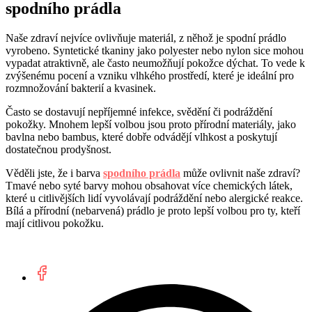
spodního prádla
Naše zdraví nejvíce ovlivňuje materiál, z něhož je spodní prádlo
vyrobeno. Syntetické tkaniny jako polyester nebo nylon sice mohou
vypadat atraktivně, ale často neumožňují pokožce dýchat. To vede k
zvýšenému pocení a vzniku vlhkého prostředí, které je ideální pro
rozmnožování bakterií a kvasinek.
Často se dostavují nepříjemné infekce, svědění či podráždění
pokožky. Mnohem lepší volbou jsou proto přírodní materiály, jako
bavlna nebo bambus, které dobře odvádějí vlhkost a poskytují
dostatečnou prodyšnost.
Věděli jste, že i barva
spodního prádla
může ovlivnit naše zdraví?
Tmavé nebo syté barvy mohou obsahovat více chemických látek,
které u citlivějších lidí vyvolávají podráždění nebo alergické reakce.
Bílá a přírodní (nebarvená) prádlo je proto lepší volbou pro ty, kteří
mají citlivou pokožku.