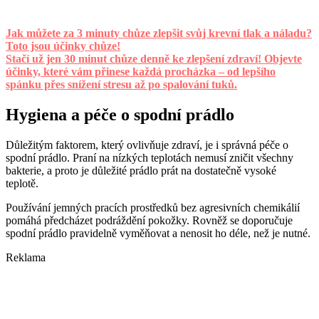
Jak můžete za 3 minuty chůze zlepšit svůj krevní tlak a náladu?
Toto jsou účinky chůze!
Stačí už jen 30 minut chůze denně ke zlepšení zdraví! Objevte
účinky, které vám přinese každá procházka – od lepšího
spánku přes snížení stresu až po spalování tuků.
Hygiena a péče o spodní prádlo
Důležitým faktorem, který ovlivňuje zdraví, je i správná péče o
spodní prádlo. Praní na nízkých teplotách nemusí zničit všechny
bakterie, a proto je důležité prádlo prát na dostatečně vysoké
teplotě.
Používání jemných pracích prostředků bez agresivních chemikálií
pomáhá předcházet podráždění pokožky. Rovněž se doporučuje
spodní prádlo pravidelně vyměňovat a nenosit ho déle, než je nutné.
Reklama