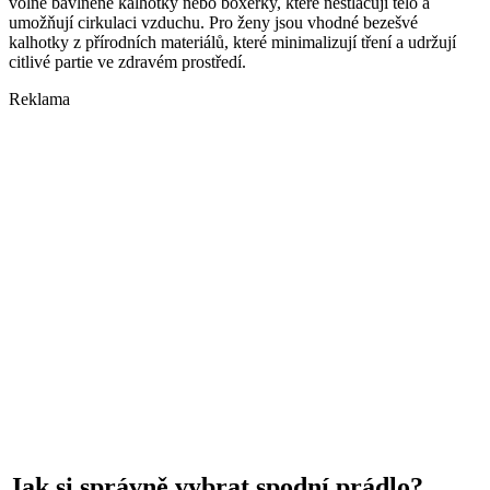
volné bavlněné kalhotky nebo boxerky, které nestlačují tělo a
umožňují cirkulaci vzduchu. Pro ženy jsou vhodné bezešvé
kalhotky z přírodních materiálů, které minimalizují tření a udržují
citlivé partie ve zdravém prostředí.
Reklama
Jak si správně vybrat spodní prádlo?