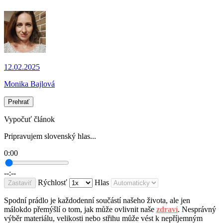
12.02.2025
Monika Bajlová
Prehrať
Vypočuť článok
Pripravujem slovenský hlas...
0:00
--:--
Rýchlosť
Hlas
Zastaviť
Spodní prádlo je každodenní součástí našeho života, ale jen
málokdo přemýšlí o tom, jak může ovlivnit naše
zdraví
. Nesprávný
výběr materiálu, velikosti nebo střihu může vést k nepříjemným