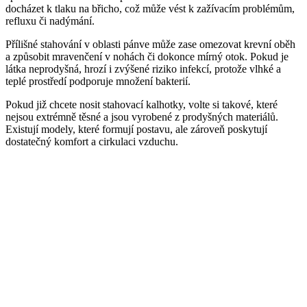
docházet k tlaku na břicho, což může vést k zažívacím problémům,
refluxu či nadýmání.
Přílišné stahování v oblasti pánve může zase omezovat krevní oběh
a způsobit mravenčení v nohách či dokonce mírný otok. Pokud je
látka neprodyšná, hrozí i zvýšené riziko infekcí, protože vlhké a
teplé prostředí podporuje množení bakterií.
Pokud již chcete nosit stahovací kalhotky, volte si takové, které
nejsou extrémně těsné a jsou vyrobené z prodyšných materiálů.
Existují modely, které formují postavu, ale zároveň poskytují
dostatečný komfort a cirkulaci vzduchu.