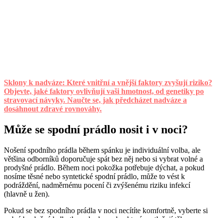
Sklony k nadváze: Které vnitřní a vnější faktory zvyšují riziko?
Objevte, jaké faktory ovlivňují vaši hmotnost, od genetiky po
stravovací návyky. Naučte se, jak předcházet nadváze a
dosáhnout zdravé rovnováhy.
Může se spodní prádlo nosit i v noci?
Nošení spodního prádla během spánku je individuální volba, ale
většina odborníků doporučuje spát bez něj nebo si vybrat volné a
prodyšné prádlo. Během noci pokožka potřebuje dýchat, a pokud
nosíme těsné nebo syntetické spodní prádlo, může to vést k
podráždění, nadměrnému pocení či zvýšenému riziku infekcí
(hlavně u žen).
Pokud se bez spodního prádla v noci necítíte komfortně, vyberte si