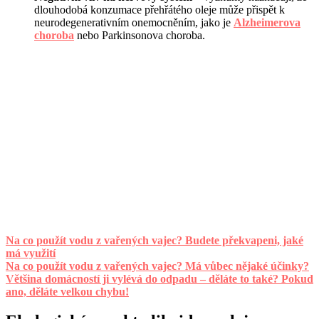
dlouhodobá konzumace přehřátého oleje může přispět k
neurodegenerativním onemocněním, jako je
Alzheimerova
choroba
nebo Parkinsonova choroba.
Na co použít vodu z vařených vajec? Budete překvapeni, jaké
má využití
Na co použít vodu z vařených vajec? Má vůbec nějaké účinky?
Většina domácností ji vylévá do odpadu – děláte to také? Pokud
ano, děláte velkou chybu!