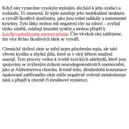
Když olej vystavíme vysokým teplotám, dochází k jeho oxidaci a
rozkladu. To znamená, že teplo narušuje jeho molekulární strukturu
a vytváří škodlivé sloučeniny, jako jsou volné radikály a transmastné
kyseliny. Tyto látky mohou mít negativní vliv na zdraví – zvyšují
riziko zánětů, oslabují imunitní systém a mohou přispět k
kardiovaskulárním onemocněním
. Čím vícekrát olej zahřejeme,
tím více těchto škodlivých látek se vytváří.
Chemické složení oleje se mění nejen působením tepla, ale také
vlivem kyslíku a zbytků jídla, které se v oleji během smažení
usazují. Tyto procesy vedou k tvorbě toxických aldehydů, které jsou
spojovány se zvýšeným rizikem neurodegenerativních onemocnění,
jako je Alzheimerova choroba. Kromě toho, dlouhodobá konzumace
opakovaně zahřívaného oleje může negativně ovlivnit metabolismus
tuků a přispět k obezitě či inzulínové rezistenci.