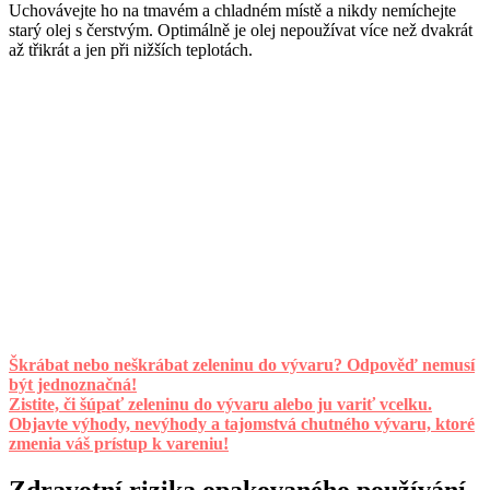
Uchovávejte ho na tmavém a chladném místě a nikdy nemíchejte
starý olej s čerstvým. Optimálně je olej nepoužívat více než dvakrát
až třikrát a jen při nižších teplotách.
Škrábat nebo neškrábat zeleninu do vývaru? Odpověď nemusí
být jednoznačná!
Zistite, či šúpať zeleninu do vývaru alebo ju variť vcelku.
Objavte výhody, nevýhody a tajomstvá chutného vývaru, ktoré
zmenia váš prístup k vareniu!
Zdravotní rizika opakovaného používání