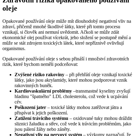
oleje
Opakované používání oleje může mít dlouhodobý negativní vliv na
zdraví, přičemž mnohé škodlivé látky, které při tomto procesu
vznikají, si člověk ani nemusí uvědomit. Ačkoli se může zdát
ekonomické olej používat vícekrát, jeho složení se postupně mění a
může se stát zdrojem toxických látek, které nepříznivě ovlivňují
organismus.
Opakované používání oleje s sebou přináší i množství zdravotních
rizik, které bychom neměli podceňovat:
Zvýšené riziko rakoviny
– při přehřátí oleje vznikají toxické
látky, jako jsou akrylamidy, které mohou podporovat vznik
rakovinných buněk.
Kardiovaskulární problémy
–transmastné kyseliny zvyšují
hladinu "špatného" LDL cholesterolu, což vede k ucpávání
cév.
Poškození jater
– toxické látky mohou zatěžovat játra a
přispívat k jejich poškození.
Zatížení trávicího systému
– oxidované tuky mohou dráždit
sliznici žaludku a střev, což vede k trávicím problémům, jako
jsou pálení žáhy nebo záněty.
Negativní vliv na nervový systém
– výzkumy naznačují, že