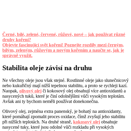
Černé, bílé, zelené, červené, růžové, nové – jak používat různé
druhy koření?
Objevte fascinující svět koření! Poznejte rozdíly mezi černým,
bílým, zeleným, růžovým a novým kořením a naučte se, jak je
správně využít.
Stabilita oleje závisí na druhu
Ne všechny oleje jsou však stejné. Rostlinné oleje jako slunečnicový
nebo kukuřičný mají nižší tepelnou stabilitu, a proto se rychleji kazí.
Naopak,
olivový olej
či kokosový olej obsahují více antioxidantů a
nasycených tuků, které je činí odolnějšími vůči vysokým teplotám.
Avšak ani ty bychom neměli používat donekonečna.
Olivový olej, zejména extra panenský, je bohatý na antioxidanty,
které pomáhají zpomalit proces oxidace, čímž zvyšují jeho stabilitu
při nižších teplotách. Na druhé straně,
kokosový olej
obsahuje
nasycené tuky, které jsou odolné vůči rozkladu při vysokých