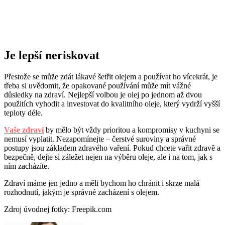
Je lepší neriskovat
Přestože se může zdát lákavé šetřit olejem a používat ho vícekrát, je
třeba si uvědomit, že opakované používání může mít vážné
důsledky na zdraví. Nejlepší volbou je olej po jednom až dvou
použitích vyhodit a investovat do kvalitního oleje, který vydrží vyšší
teploty déle.
Vaše zdraví
by mělo být vždy prioritou a kompromisy v kuchyni se
nemusí vyplatit. Nezapomínejte – čerstvé suroviny a správné
postupy jsou základem zdravého vaření. Pokud chcete vařit zdravě a
bezpečně, dejte si záležet nejen na výběru oleje, ale i na tom, jak s
ním zacházíte.
Zdraví máme jen jedno a měli bychom ho chránit i skrze malá
rozhodnutí, jakým je správné zacházení s olejem.
Zdroj úvodnej fotky: Freepik.com