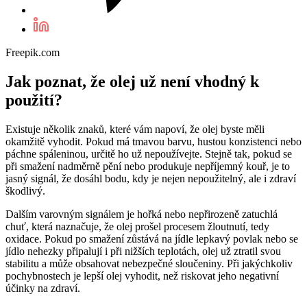
Freepik.com
Jak poznat, že olej už není vhodný k
použití?
Existuje několik znaků, které vám napoví, že olej byste měli
okamžitě vyhodit. Pokud má tmavou barvu, hustou konzistenci nebo
páchne spáleninou, určitě ho už nepoužívejte. Stejně tak, pokud se
při smažení nadměrně pění nebo produkuje nepříjemný kouř, je to
jasný signál, že dosáhl bodu, kdy je nejen nepoužitelný, ale i zdraví
škodlivý.
Dalším varovným signálem je hořká nebo nepřirozeně zatuchlá
chuť, která naznačuje, že olej prošel procesem žloutnutí, tedy
oxidace. Pokud po smažení zůstává na jídle lepkavý povlak nebo se
jídlo nehezky připalují i při nižších teplotách, olej už ztratil svou
stabilitu a může obsahovat nebezpečné sloučeniny. Při jakýchkoliv
pochybnostech je lepší olej vyhodit, než riskovat jeho negativní
účinky na zdraví.