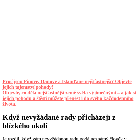
Proč jsou Finové, Dánové a Islanďané nejšťastnější? Objevte
jejich tajemství pohody!
Objevte, co dělá nejšťastnější země světa výjimečnými – a jak si
jejich pohodu a štěstí můžete přenést i do svého každodenního
života.
Když nevyžádané rady přicházejí z
blízkého okolí
Je rozdíl, když vám nevyžádanou radu podá neznámý člověk v