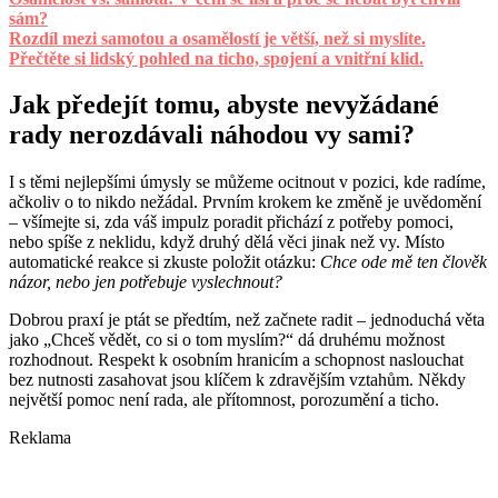
sám?
Rozdíl mezi samotou a osamělostí je větší, než si myslíte.
Přečtěte si lidský pohled na ticho, spojení a vnitřní klid.
Jak předejít tomu, abyste nevyžádané
rady nerozdávali náhodou vy sami?
I s těmi nejlepšími úmysly se můžeme ocitnout v pozici, kde radíme,
ačkoliv o to nikdo nežádal. Prvním krokem ke změně je uvědomění
– všímejte si, zda váš impulz poradit přichází z potřeby pomoci,
nebo spíše z neklidu, když druhý dělá věci jinak než vy. Místo
automatické reakce si zkuste položit otázku:
Chce ode mě ten člověk
názor, nebo jen potřebuje vyslechnout?
Dobrou praxí je ptát se předtím, než začnete radit – jednoduchá věta
jako „Chceš vědět, co si o tom myslím?“ dá druhému možnost
rozhodnout. Respekt k osobním hranicím a schopnost naslouchat
bez nutnosti zasahovat jsou klíčem k zdravějším vztahům. Někdy
největší pomoc není rada, ale přítomnost, porozumění a ticho.
Reklama