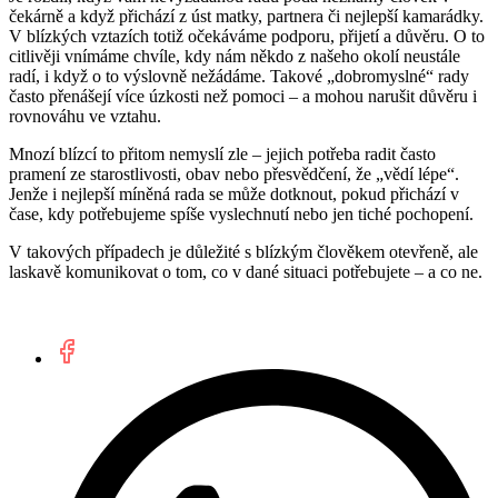
čekárně a když přichází z úst matky, partnera či nejlepší kamarádky.
V blízkých vztazích totiž očekáváme podporu, přijetí a důvěru. O to
citlivěji vnímáme chvíle, kdy nám někdo z našeho okolí neustále
radí, i když o to výslovně nežádáme. Takové „dobromyslné“ rady
často přenášejí více úzkosti než pomoci – a mohou narušit důvěru i
rovnováhu ve vztahu.
Mnozí blízcí to přitom nemyslí zle – jejich potřeba radit často
pramení ze starostlivosti, obav nebo přesvědčení, že „vědí lépe“.
Jenže i nejlepší míněná rada se může dotknout, pokud přichází v
čase, kdy potřebujeme spíše vyslechnutí nebo jen tiché pochopení.
V takových případech je důležité s blízkým člověkem otevřeně, ale
laskavě komunikovat o tom, co v dané situaci potřebujete – a co ne.