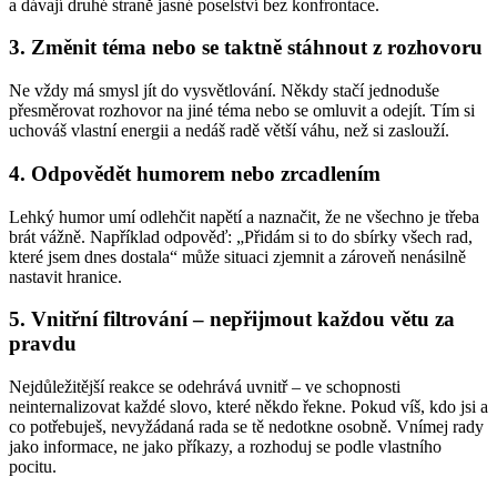
a dávají druhé straně jasné poselství bez konfrontace.
3. Změnit téma nebo se taktně stáhnout z rozhovoru
Ne vždy má smysl jít do vysvětlování. Někdy stačí jednoduše
přesměrovat rozhovor na jiné téma nebo se omluvit a odejít. Tím si
uchováš vlastní energii a nedáš radě větší váhu, než si zaslouží.
4. Odpovědět humorem nebo zrcadlením
Lehký humor umí odlehčit napětí a naznačit, že ne všechno je třeba
brát vážně. Například odpověď: „Přidám si to do sbírky všech rad,
které jsem dnes dostala“ může situaci zjemnit a zároveň nenásilně
nastavit hranice.
5. Vnitřní filtrování – nepřijmout každou větu za
pravdu
Nejdůležitější reakce se odehrává uvnitř – ve schopnosti
neinternalizovat každé slovo, které někdo řekne. Pokud víš, kdo jsi a
co potřebuješ, nevyžádaná rada se tě nedotkne osobně. Vnímej rady
jako informace, ne jako příkazy, a rozhoduj se podle vlastního
pocitu.