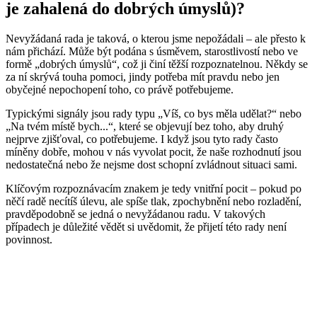
je zahalená do dobrých úmyslů)?
Nevyžádaná rada je taková, o kterou jsme nepožádali – ale přesto k
nám přichází. Může být podána s úsměvem, starostlivostí nebo ve
formě „dobrých úmyslů“, což ji činí těžší rozpoznatelnou. Někdy se
za ní skrývá touha pomoci, jindy potřeba mít pravdu nebo jen
obyčejné nepochopení toho, co právě potřebujeme.
Typickými signály jsou rady typu „Víš, co bys měla udělat?“ nebo
„Na tvém místě bych...“, které se objevují bez toho, aby druhý
nejprve zjišťoval, co potřebujeme. I když jsou tyto rady často
míněny dobře, mohou v nás vyvolat pocit, že naše rozhodnutí jsou
nedostatečná nebo že nejsme dost schopní zvládnout situaci sami.
Klíčovým rozpoznávacím znakem je tedy vnitřní pocit – pokud po
něčí radě necítíš úlevu, ale spíše tlak, zpochybnění nebo rozladění,
pravděpodobně se jedná o nevyžádanou radu. V takových
případech je důležité vědět si uvědomit, že přijetí této rady není
povinnost.