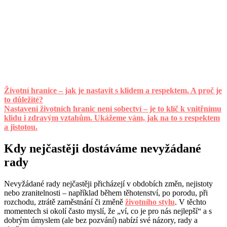
Životní hranice – jak je nastavit s klidem a respektem. A proč je
to důležité?
Nastavení životních hranic není sobectví – je to klíč k vnitřnímu
klidu i zdravým vztahům. Ukážeme vám, jak na to s respektem
a jistotou.
Kdy nejčastěji dostáváme nevyžádané
rady
Nevyžádané rady nejčastěji přicházejí v obdobích změn, nejistoty
nebo zranitelnosti – například během těhotenství, po porodu, při
rozchodu, ztrátě zaměstnání či změně
životního stylu
. V těchto
momentech si okolí často myslí, že „ví, co je pro nás nejlepší“ a s
dobrým úmyslem (ale bez pozvání) nabízí své názory, rady a