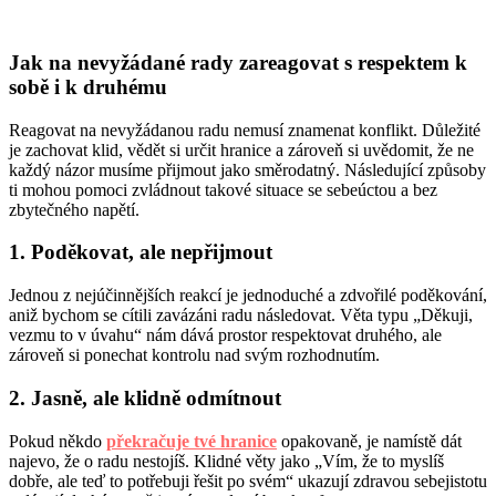
Jak na nevyžádané rady zareagovat s respektem k
sobě i k druhému
Reagovat na nevyžádanou radu nemusí znamenat konflikt. Důležité
je zachovat klid, vědět si určit hranice a zároveň si uvědomit, že ne
každý názor musíme přijmout jako směrodatný. Následující způsoby
ti mohou pomoci zvládnout takové situace se sebeúctou a bez
zbytečného napětí.
1. Poděkovat, ale nepřijmout
Jednou z nejúčinnějších reakcí je jednoduché a zdvořilé poděkování,
aniž bychom se cítili zavázáni radu následovat. Věta typu „Děkuji,
vezmu to v úvahu“ nám dává prostor respektovat druhého, ale
zároveň si ponechat kontrolu nad svým rozhodnutím.
2. Jasně, ale klidně odmítnout
Pokud někdo
překračuje tvé hranice
opakovaně, je namístě dát
najevo, že o radu nestojíš. Klidné věty jako „Vím, že to myslíš
dobře, ale teď to potřebuji řešit po svém“ ukazují zdravou sebejistotu