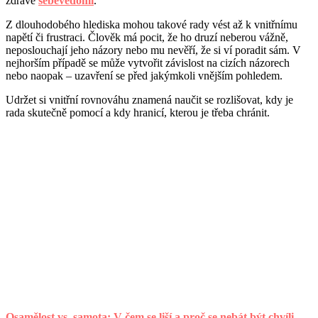
zdravé
sebevědomí
.
Z dlouhodobého hlediska mohou takové rady vést až k vnitřnímu
napětí či frustraci. Člověk má pocit, že ho druzí neberou vážně,
neposlouchají jeho názory nebo mu nevěří, že si ví poradit sám. V
nejhorším případě se může vytvořit závislost na cizích názorech
nebo naopak – uzavření se před jakýmkoli vnějším pohledem.
Udržet si vnitřní rovnováhu znamená naučit se rozlišovat, kdy je
rada skutečně pomocí a kdy hranicí, kterou je třeba chránit.
Osamělost vs. samota: V čem se liší a proč se nebát být chvíli