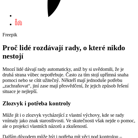
Freepik
Proč lidé rozdávají rady, o které nikdo
nestojí
Mnozí lidé dávají rady automaticky, aniž by si uvědomili, že je
druhá strana vůbec nepotřebuje. Často za tím stojí upřímná snaha
pomoci nebo se cítit užitečný. Někteří mají jednoduše potřebu
„zachraňovat“, jiní zase mají přesvědčení, že jejich způsob řešení
situace je nejlepší.
Zlozvyk i potřeba kontroly
Může jít i o zlozvyk vycházející z vlastní výchovy, kde se rady
vnímaly jako znak starostlivosti. Ve skutečnosti však nejde o pomoc,
ale o projekci vlastních názorů a zkušeností.
Dalším důvodem může být i potřeba mít věci pod kontrolou –