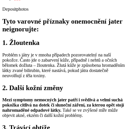
Depositphotos
Tyto varovné příznaky onemocnění jater
neignorujte:
1. Žloutenka
Problém s játry je v mnoha případech pozorovatelný na naší
pokožce. Často jde o zabarvení kůže, případně i nehtů a očních
bělomek dožluta – žloutenka. Žlutá kůže je způsobena hromaděním
látky zvané bilirubin, které nastává, pokud játra dostatečně
neuvolňují z těla toxiny.
2. Další kožní změny
Mezi symptomy nemocných jater patří i svědivá a velmi suchá
pokožka citlivá na dotek či sluneční záření, za kterou opět stojí
nahromaděné odpadové látky.
Také se ve zvýšené míře může
objevit akné, ekzém či další kožní problémy.
3. Trávicí obtíže