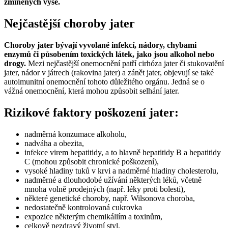
zmíněných výše.
Nejčastější choroby jater
Choroby jater bývají vyvolané infekcí, nádory, chybami
enzymů či působením toxických látek, jako jsou alkohol nebo
drogy.
Mezi nejčastější onemocnění patří cirhóza jater či stukovatění
jater, nádor v játrech (rakovina jater) a zánět jater, objevují se také
autoimunitní onemocnění tohoto důležitého orgánu. Jedná se o
vážná onemocnění, která mohou způsobit selhání jater.
Rizikové faktory poškození jater:
nadměrná konzumace alkoholu,
nadváha a obezita,
infekce virem hepatitidy, a to hlavně hepatitidy B a hepatitidy
C (mohou způsobit chronické poškození),
vysoké hladiny tuků v krvi a nadměrné hladiny cholesterolu,
nadměrné a dlouhodobé užívání některých léků, včetně
mnoha volně prodejných (např. léky proti bolesti),
některé genetické choroby, např. Wilsonova choroba,
nedostatečně kontrolovaná cukrovka
expozice některým chemikáliím a toxinům,
celkově nezdravý životní styl.