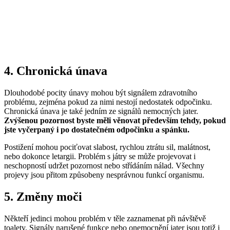
4. Chronická únava
Dlouhodobé pocity únavy mohou být signálem zdravotního
problému, zejména pokud za nimi nestojí nedostatek odpočinku.
Chronická únava je také jedním ze signálů nemocných jater.
Zvýšenou pozornost byste měli věnovat především tehdy, pokud
jste vyčerpaný i po dostatečném odpočinku a spánku.
Postižení mohou pociťovat slabost, rychlou ztrátu sil, malátnost,
nebo dokonce letargii. Problém s játry se může projevovat i
neschopností udržet pozornost nebo střídáním nálad. Všechny
projevy jsou přitom způsobeny nesprávnou funkcí organismu.
5. Změny moči
Někteří jedinci mohou problém v těle zaznamenat při návštěvě
toalety. Signály narušené funkce nebo onemocnění jater jsou totiž i