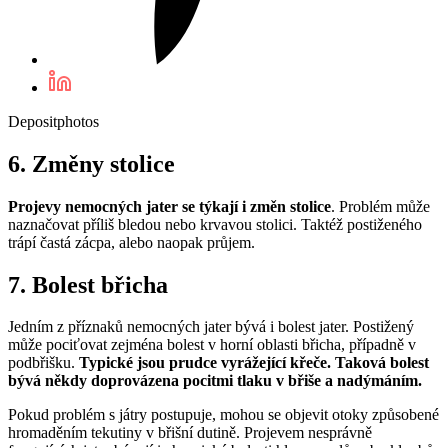
Depositphotos
6. Změny stolice
Projevy nemocných jater se týkají i změn stolice
. Problém může
naznačovat příliš bledou nebo krvavou stolici. Taktéž postiženého
trápí častá zácpa, alebo naopak průjem.
7. Bolest břicha
Jedním z příznaků nemocných jater bývá i bolest jater. Postižený
může pociťovat zejména bolest v horní oblasti břicha, případně v
podbřišku.
Typické jsou prudce vyrážející křeče. Taková bolest
bývá někdy doprovázena pocitmi tlaku v břiše a nadýmáním.
Pokud problém s játry postupuje, mohou se objevit otoky způsobené
hromaděním tekutiny v břišní dutině. Projevem nesprávně