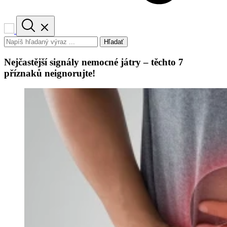
Hľadať
Nejčastější signály nemocné játry – těchto 7
příznaků neignorujte!