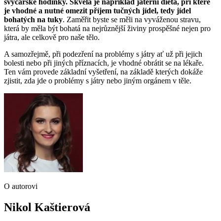
švýcarské hodinky. Skvělá je například jaterní dieta, při které
je vhodné a nutné omezit příjem tučných jídel, tedy jídel
bohatých na tuky
. Zaměřit byste se měli na vyváženou stravu,
která by měla být bohatá na nejrůznější živiny prospěšné nejen pro
játra, ale celkově pro naše tělo.
A samozřejmě, při podezření na problémy s játry ať už při jejich
bolesti nebo při jiných příznacích, je vhodné obrátit se na lékaře.
Ten vám provede základní vyšetření, na základě kterých dokáže
zjistit, zda jde o problémy s játry nebo jiným orgánem v těle.
O autorovi
Nikol Kaštierová