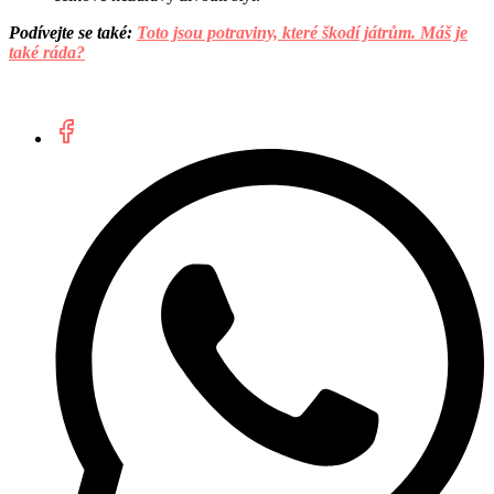
Podívejte se také:
Toto jsou potraviny, které škodí játrům. Máš je
také ráda?