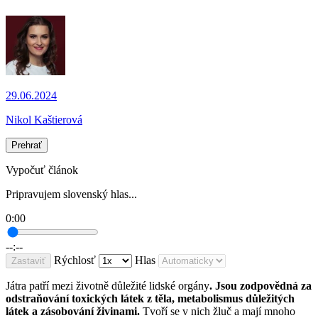
29.06.2024
Nikol Kaštierová
Prehrať
Vypočuť článok
Pripravujem slovenský hlas...
0:00
--:--
Rýchlosť
Hlas
Zastaviť
Játra patří mezi životně důležité lidské orgány
. Jsou zodpovědná za
odstraňování toxických látek z těla, metabolismus důležitých
látek a zásobování živinami.
Tvoří se v nich žluč a mají mnoho