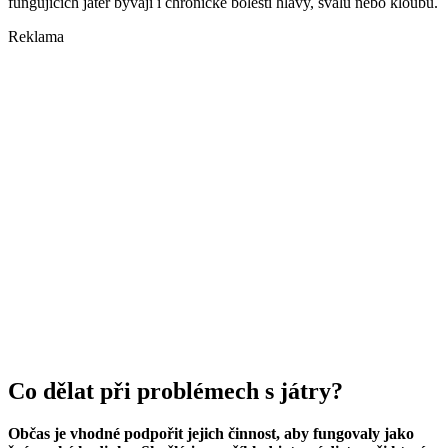
fungujících jater bývají i chronické bolesti hlavy, svalů nebo kloubů.
Reklama
Co dělat při problémech s játry?
Občas je vhodné podpořit jejich činnost, aby fungovaly jako