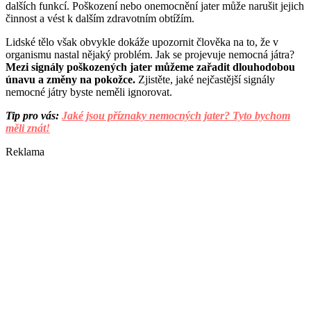
dalších funkcí. Poškození nebo onemocnění jater může narušit jejich
činnost a vést k dalším zdravotním obtížím.
Lidské tělo však obvykle dokáže upozornit člověka na to, že v
organismu nastal nějaký problém. Jak se projevuje nemocná játra?
Mezi signály poškozených jater můžeme zařadit dlouhodobou
únavu a změny na pokožce.
Zjistěte, jaké nejčastější signály
nemocné játry byste neměli ignorovat.
Tip pro vás:
Jaké jsou příznaky nemocných jater? Tyto bychom
měli znát!
Reklama