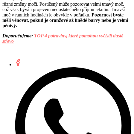
různé změny moči. Postižený může pozorovat velmi tmavý moč,
což však bývá i projevem nedostatečného příjmu tekutin. Tmavší
moč v ranních hodinách je obvykle v pořádku.
Pozornost byste
měli věnovat, pokud je oranžové až hnědé barvy nebo je velmi
pěnivý.
Doporučujeme:
TOP 4 potraviny, které pomohou vyčistit tlusté
střevo