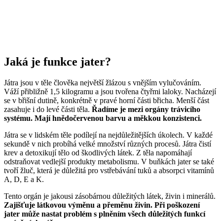
Jaká je funkce jater?
Játra jsou v těle člověka největší žlázou s vnějším vylučováním.
Váží přibližně 1,5 kilogramu a jsou tvořena čtyřmi laloky. Nacházejí
se v břišní dutině, konkrétně v pravé horní části břicha. Menší část
zasahuje i do levé části těla.
Řadíme je mezi orgány trávicího
systému. Mají hnědočervenou barvu a měkkou konzistenci.
Játra se v lidském těle podílejí na nejdůležitějších úkolech. V každé
sekundě v nich probíhá velké množství různých procesů. Játra čistí
krev a detoxikují tělo od škodlivých látek. Z těla napomáhají
odstraňovat vedlejší produkty metabolismu. V buňkách jater se také
tvoří žluč, která je důležitá pro vstřebávání tuků a absorpci vitamínů
A, D, E a K.
Tento orgán je jakousi zásobárnou důležitých látek, živin i minerálů.
Zajišťuje látkovou výměnu a přeměnu živin. Při poškození
jater může nastat problém s plněním všech důležitých funkcí