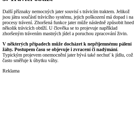
Další příznaky nemocných jater souvisí s trávicím traktem. Jelikož
jsou játra součástí trávicího systému, jejich poškození má dopad i na
procesy trávení. Zhoršená funkce jater může následně způsobit hned
několik trávicích obtíží. U člověka se to projevuje například
zhoršeným trávením mastných jídel a poruchou zpracování živin.
V některých případech může docházet k nepříjemnému pálení
žáhy. Postupem času se objevuje i zvracení či nadýmání
.
Typickým projevem onemocnění jater bývá také nechuť k jídlu, což
často směřuje k úbytku váhy.
Reklama