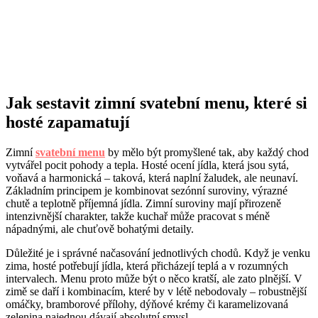
Jak sestavit zimní svatební menu, které si
hosté zapamatují
Zimní
svatební menu
by mělo být promyšlené tak, aby každý chod
vytvářel pocit pohody a tepla. Hosté ocení jídla, která jsou sytá,
voňavá a harmonická – taková, která naplní žaludek, ale neunaví.
Základním principem je kombinovat sezónní suroviny, výrazné
chutě a teplotně příjemná jídla. Zimní suroviny mají přirozeně
intenzivnější charakter, takže kuchař může pracovat s méně
nápadnými, ale chuťově bohatými detaily.
Důležité je i správné načasování jednotlivých chodů. Když je venku
zima, hosté potřebují jídla, která přicházejí teplá a v rozumných
intervalech. Menu proto může být o něco kratší, ale zato plnější. V
zimě se daří i kombinacím, které by v létě nebodovaly – robustnější
omáčky, bramborové přílohy, dýňové krémy či karamelizovaná
zelenina najednou dávají absolutní smysl.