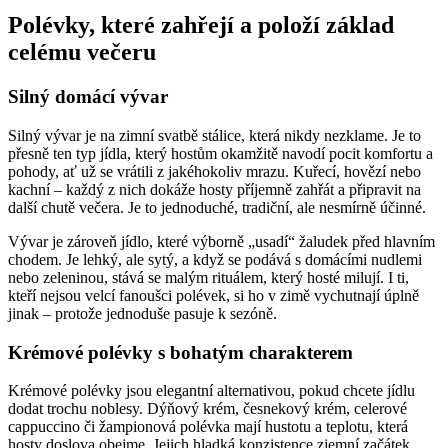
Polévky, které zahřejí a položí základ
celému večeru
Silný domácí vývar
Silný vývar je na zimní svatbě stálice, která nikdy nezklame. Je to
přesně ten typ jídla, který hostům okamžitě navodí pocit komfortu a
pohody, ať už se vrátili z jakéhokoliv mrazu. Kuřecí, hovězí nebo
kachní – každý z nich dokáže hosty příjemně zahřát a připravit na
další chutě večera. Je to jednoduché, tradiční, ale nesmírně účinné.
Vývar je zároveň jídlo, které výborně „usadí“ žaludek před hlavním
chodem. Je lehký, ale sytý, a když se podává s domácími nudlemi
nebo zeleninou, stává se malým rituálem, který hosté milují. I ti,
kteří nejsou velcí fanoušci polévek, si ho v zimě vychutnají úplně
jinak – protože jednoduše pasuje k sezóně.
Krémové polévky s bohatým charakterem
Krémové polévky jsou elegantní alternativou, pokud chcete jídlu
dodat trochu noblesy. Dýňový krém, česnekový krém, celerové
cappuccino či žampionová polévka mají hustotu a teplotu, která
hosty doslova obejme. Jejich hladká konzistence zjemní začátek