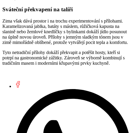
Sváteční překvapení na talíři
Zima však dává prostor i na trochu experimentování s přílohami.
Karamelizovaná jablka, batáty s máslem, růžičková kapusta na
slanině nebo žemlové knedlíčky s bylinkami dokáží jídlo posunout
na úplně novou úroveň. Přílohy s jemným sladkým tónem jsou v
zimě mimořádně oblíbené, protože vytvářejí pocit tepla a komfortu.
Tyto netradiční přílohy dokáží překvapit a potěšit hosty, kteří si
potrpí na gastronomické zážitky. Zároveň se výborně kombinují s
tradičním masem i moderními křupavými prvky kuchyně.