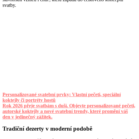
svatby.
Personalizované svatební prvky: Vlastní pečeti, speciální
koktejly či portréty hostů
Rok 2026 přeje svatbám s duší. Objevte personalizované pečeti,
autorské koktejly a nové svatební trendy, které promění váš
den v jedinečný zážitek.
Tradiční dezerty v moderní podobě