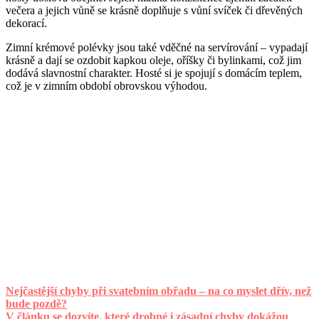
večera a jejich vůně se krásně doplňuje s vůní svíček či dřevěných
dekorací.
Zimní krémové polévky jsou také vděčné na servírování – vypadají
krásně a dají se ozdobit kapkou oleje, oříšky či bylinkami, což jim
dodává slavnostní charakter. Hosté si je spojují s domácím teplem,
což je v zimním období obrovskou výhodou.
Nejčastější chyby při svatebním obřadu – na co myslet dřív, než
bude pozdě?
V článku se dozvíte, které drobné i zásadní chyby dokážou