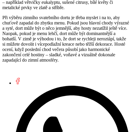
– například větvičky eukalyptu, sušené citrusy, bílé květy či
metalické prvky ve zlatě a stříbře.
Při výběru zimního svatebního dortu je třeba myslet i na to, aby
chuťově zapadal do zbytku menu. Pokud jsou hlavní chody výrazné
a syté, dort může být o něco jemnější, aby hosty nezatížil ještě více.
Naopak, pokud je menu lehčí, dort může být dominantnější a
bohatší. V zimě je výhodou i to, že dort se rychleji neroztápí, takže
si můžete dovolit i vícepodlažní kreace nebo těžší dekorace. Hosté
ocení, když poslední chod večera působí jako harmonické
zakončení celé hostiny – sladké, voňavé a vizuálně dokonale
zapadající do zimní atmosféry.