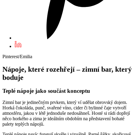
Pinterest/Emilia
Nápoje, které rozehřejí – zimní bar, který
boduje
Teplé nápoje jako součást konceptu
Zimní bar je jedinečným prvkem, který ví udělat obrovský dojem.
Horká čokoláda, punč, svařené víno, cider či bylinné čaje vytvoří
atmosféru, jakou v létě jednoduše nedosáhneš. Hosté si rádi dopřejí
něco horkého a zima je ideálním obdobím na představení bohaté
palety teplých nápojů.
Teplé nápoje navíc fungují skvěle i vizuálně. Parné šálky, skořicové