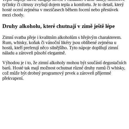
tyčinky či citrusy zvyšují dojem tepla a komfortu. Je to detail, který
hosté ocení zejména v mezičasech během focení nebo přestávek
mezi chody.
Druhy alkoholu, které chutnají v zimě ještě lépe
Zimní svatba přeje i kvalitním alkoholům s hřejivým charakterem.
Rum, whisky, koňak či vánoční likéry jsou oblíbené zejména u
hostů, kteří preferují něco silnějšího. Tyto nápoje doplňují zimní
náladu a zároveň působí elegantně.
Výhodou je i to, že zimní alkoholy mohou být součástí degustačních
barů. Hosté tak mají možnost ochutnat různé druhy rumů či whisky,
což může být drobný programový prvek a zároveň příjemné
překvapení.