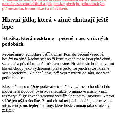
narušit svatební obřad a jak jim lze předejít jednoduchým
plánováním, komunikací a nácvikem.
Hlavní jídla, která v zimě chutnají ještě
lépe
Klasika, která nezklame – pečené maso v různých
podobách
Pečené maso jednoduše patří k zimě. Pomalu pečené vepřové,
hovězí na víně, kachní stehno či konfitované maso jsou plné chuti,
šťavnaté a působí mimořádně slavnostně. Hosté často hodnotí zimní
hlavní chody jako vydařenější právě proto, že jejich sytost krásně
ladí s obdobím. Nic není lepší, než vejít z mrazu do sálu, kde voní
pečené maso.
Klasické maso můžete podávat v tradiční verzi, nebo ho obléci do
modernější podoby. Švestková redukce, tymiánové máslo, víno,
rozmarýn či glazovaná zelenina vytvářejí chuťovou hloubku, kterou
v létě jen těžko docílíte. Zimní charakter jídel umožňuje pracovat s
intenzivnějšími, teplejšími tóny, které hosté vnímají jako skutečný
zážitek.