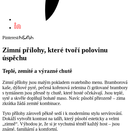
Pinterest/ᏂᏋᏗᏖᏂ
Zimní přílohy, které tvoří polovinu
úspěchu
Teplé, zemité a výrazné chutě
Zimní přílohy jsou malým pokladem svatebního menu. Bramborová
kaše, dýňové pyré, pečená kořenová zelenina či grilované brambory
s tymiánem jsou přesně ty chutě, které hosté očekávají. Jsou teplé,
syté a skvěle doplňují bohaté maso. Navíc působí přirozeně – zima
zkrátka žádá zemité kombinace.
Tyto přílohy zároveň pěkně sedí i k modernímu stylu servírování.
Dokáží vytvořit kontrast na talíři, který působí esteticky a velmi
„zimně“. Výhodou je, že si je vychutná téměř každý host – jsou
známé, familiární a komfortní.