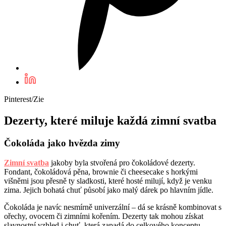
Pinterest/Zie
Dezerty, které miluje každá zimní svatba
Čokoláda jako hvězda zimy
Zimní svatba
jakoby byla stvořená pro čokoládové dezerty.
Fondant, čokoládová pěna, brownie či cheesecake s horkými
višněmi jsou přesně ty sladkosti, které hosté milují, když je venku
zima. Jejich bohatá chuť působí jako malý dárek po hlavním jídle.
Čokoláda je navíc nesmírně univerzální – dá se krásně kombinovat s
ořechy, ovocem či zimními kořením. Dezerty tak mohou získat
slavnostní vzhled i chuť, která zapadá do celkového konceptu