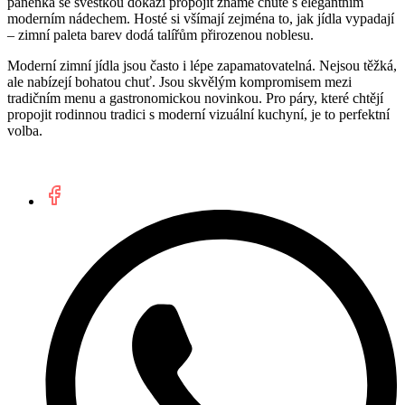
panenka se švestkou dokáží propojit známé chutě s elegantním
moderním nádechem. Hosté si všímají zejména to, jak jídla vypadají
– zimní paleta barev dodá talířům přirozenou noblesu.
Moderní zimní jídla jsou často i lépe zapamatovatelná. Nejsou těžká,
ale nabízejí bohatou chuť. Jsou skvělým kompromisem mezi
tradičním menu a gastronomickou novinkou. Pro páry, které chtějí
propojit rodinnou tradici s moderní vizuální kuchyní, je to perfektní
volba.