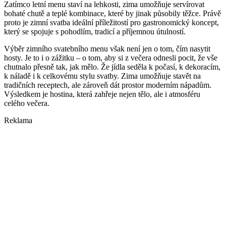
Zatímco letní menu staví na lehkosti, zima umožňuje servírovat
bohaté chutě a teplé kombinace, které by jinak působily těžce. Právě
proto je zimní svatba ideální příležitostí pro gastronomický koncept,
který se spojuje s pohodlím, tradicí a příjemnou útulností.
Výběr zimního svatebního menu však není jen o tom, čím nasytit
hosty. Je to i o zážitku – o tom, aby si z večera odnesli pocit, že vše
chutnalo přesně tak, jak mělo. Že jídla seděla k počasí, k dekoracím,
k náladě i k celkovému stylu svatby. Zima umožňuje stavět na
tradičních receptech, ale zároveň dát prostor moderním nápadům.
Výsledkem je hostina, která zahřeje nejen tělo, ale i atmosféru
celého večera.
Reklama