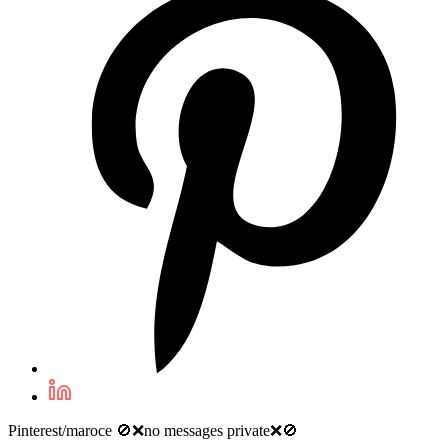
Pinterest/maroce 🚫❌️no messages private❌️🚫