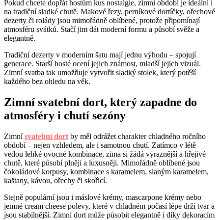
Pokud chcete dopřát hostům kus nostalgie, zimní období je ideální i
na tradiční sladké chutě. Makové řezy, perníkové dortíčky, ořechové
dezerty či rolády jsou mimořádně oblíbené, protože připomínají
atmosféru svátků. Stačí jim dát moderní formu a působí svěže a
elegantně.
Tradiční dezerty v moderním šatu mají jednu výhodu – spojují
generace. Starší hosté ocení jejich známost, mladší jejich vizuál.
Zimní svatba tak umožňuje vytvořit sladký stolek, který potěší
každého bez ohledu na věk.
Zimní svatební dort, který zapadne do
atmosféry i chutí sezóny
Zimní
svatební dort
by měl odrážet charakter chladného ročního
období – nejen vzhledem, ale i samotnou chutí. Zatímco v létě
vedou lehké ovocné kombinace, zima si žádá výraznější a hřejivé
chutě, které působí plněji a luxusněji. Mimořádně oblíbené jsou
čokoládové korpusy, kombinace s karamelem, slaným karamelem,
kaštany, kávou, ořechy či skořicí.
Stejně populární jsou i máslové krémy, mascarpone krémy nebo
jemné cream cheese polevy, které v chladném počasí lépe drží tvar a
jsou stabilnější. Zimní dort může působit elegantně i díky dekoracím