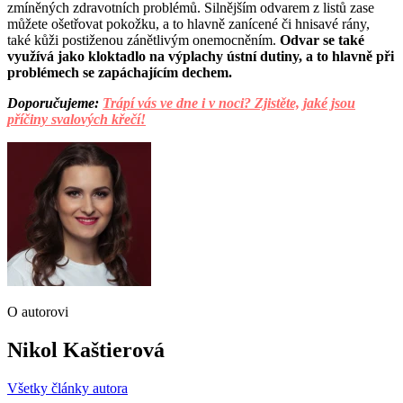
zmíněných zdravotních problémů. Silnějším odvarem z listů zase
můžete ošetřovat pokožku, a to hlavně zanícené či hnisavé rány,
také kůži postiženou zánětlivým onemocněním.
Odvar se také
využívá jako kloktadlo na výplachy ústní dutiny, a to hlavně při
problémech se zapáchajícím dechem.
Doporučujeme:
Trápí vás ve dne i v noci? Zjistěte, jaké jsou
příčiny svalových křečí!
O autorovi
Nikol Kaštierová
Všetky články autora