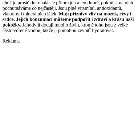
chuť je prostě dokonalá. Je přitom jen a jen dobré, pokud si na nich
pochutnáváme co nejčastěji. Jsou plné vitamínů, antioxidantů,
vlákniny i minerálních látek.
Mají příznivý vliv na mozek, cévy i
srdce. Jejich konzumací můžeme podpořit i zdraví a krásu naší
pokožky.
Jahody jí dodají mnoho živin, kromě toho jsou z velké
části tvořené vodou, takže ji pomohou zevnitř hydratovat.
Reklama