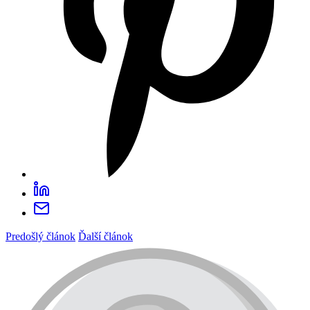
Predošlý článok
Ďalší článok