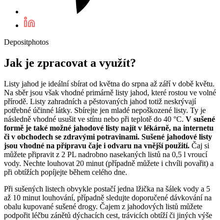
Depositphotos
Jak je zpracovat a využít?
Listy jahod je ideální sbírat od května do srpna až září v době květu.
Na sběr jsou však vhodné primárně listy jahod, které rostou ve volné
přírodě. Listy zahradních a pěstovaných jahod totiž neskrývají
potřebné účinné látky. Sbírejte jen mladé nepoškozené listy. Ty je
následně vhodné usušit ve stínu nebo při teplotě do 40 °C.
V sušené
formě je také možné jahodové listy najít v lékárně, na internetu
či v obchodech se zdravými potravinami. Sušené jahodové listy
jsou vhodné na přípravu čaje i odvaru na vnější použití.
Čaj si
můžete připravit z 2 PL nadrobno nasekaných listů na 0,5 l vroucí
vody. Nechte louhovat 20 minut (případně můžete i chvíli povařit) a
při obtížích popíjejte během celého dne.
Při sušených listech obvykle postačí jedna lžička na šálek vody a 5
až 10 minut louhování, případně sledujte doporučené dávkování na
obalu kupované sušené drogy. Čajem z jahodových listů můžete
podpořit léčbu zánětů dýchacích cest, trávicích obtíží či jiných výše