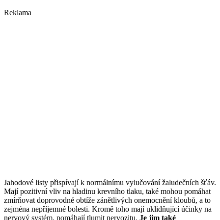
Reklama
Jahodové listy přispívají k normálnímu vylučování žaludečních šťáv.
Mají pozitivní vliv na hladinu krevního tlaku, také mohou pomáhat
zmírňovat doprovodné obtíže zánětlivých onemocnění kloubů, a to
zejména nepříjemné bolesti. Kromě toho mají uklidňující účinky na
nervový systém, pomáhají tlumit nervozitu.
Je jim také