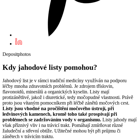
Depositphotos
Kdy jahodové listy pomohou?
Jahodový list je v rámci tradiční medicíny využíván na podporu
léčby mnoha zdravotních problémů. Je zdrojem tříslovin,
flavonoidů, minerálů a organických kyselin. Listy mají
protizánětlivé, jakož i diuretické, tedy močopudné vlastnosti. Právě
proto jsou vítaným pomocníkem při léčbě zánětů močových cest.
Listy jsou vhodné na pročištění močového ústrojí, při
ledvinových kamenech, kromě toho také prospívají při
problémech se zadržováním vody v organismu.
Listy jahody mají
však příznivý vliv i na trávicí trakt. Pomáhají zmírňovat různé
žaludeční a střevní obtíže. Užitečné mohou být při průjmu či
zánětech v trávicím traktu.