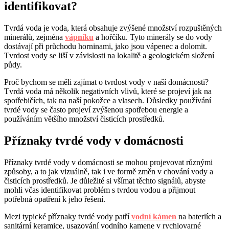
identifikovat?
Tvrdá voda je voda, která obsahuje zvýšené množství rozpuštěných
minerálů, zejména
vápníku
a hořčíku. Tyto minerály se do vody
dostávají při průchodu horninami, jako jsou vápenec a dolomit.
Tvrdost vody se liší v závislosti na lokalitě a geologickém složení
půdy.
Proč bychom se měli zajímat o tvrdost vody v naší domácnosti?
Tvrdá voda má několik negativních vlivů, které se projeví jak na
spotřebičích, tak na naší pokožce a vlasech. Důsledky používání
tvrdé vody se často projeví zvýšenou spotřebou energie a
používáním většího množství čisticích prostředků.
Příznaky tvrdé vody v domácnosti
Příznaky tvrdé vody v domácnosti se mohou projevovat různými
způsoby, a to jak vizuálně, tak i ve formě změn v chování vody a
čisticích prostředků. Je důležité si všímat těchto signálů, abyste
mohli včas identifikovat problém s tvrdou vodou a přijmout
potřebná opatření k jeho řešení.
Mezi typické příznaky tvrdé vody patří
vodní kámen
na bateriích a
sanitární keramice, usazování vodního kamene v rychlovarné