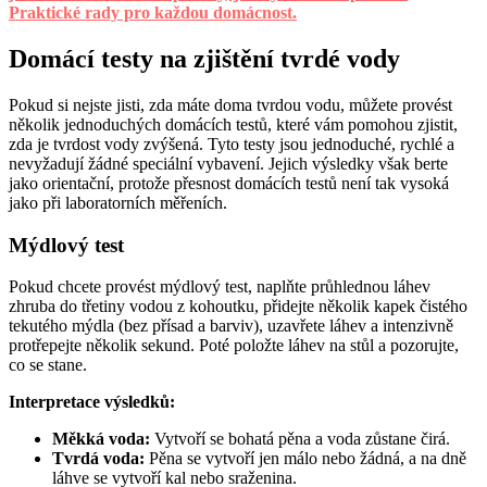
Praktické rady pro každou domácnost.
Domácí testy na zjištění tvrdé vody
Pokud si nejste jisti, zda máte doma tvrdou vodu, můžete provést
několik jednoduchých domácích testů, které vám pomohou zjistit,
zda je tvrdost vody zvýšená. Tyto testy jsou jednoduché, rychlé a
nevyžadují žádné speciální vybavení. Jejich výsledky však berte
jako orientační, protože přesnost domácích testů není tak vysoká
jako při laboratorních měřeních.
Mýdlový test
Pokud chcete provést mýdlový test, naplňte průhlednou láhev
zhruba do třetiny vodou z kohoutku, přidejte několik kapek čistého
tekutého mýdla (bez přísad a barviv), uzavřete láhev a intenzivně
protřepejte několik sekund. Poté položte láhev na stůl a pozorujte,
co se stane.
Interpretace výsledků:
Měkká voda:
Vytvoří se bohatá pěna a voda zůstane čirá.
Tvrdá voda:
Pěna se vytvoří jen málo nebo žádná, a na dně
láhve se vytvoří kal nebo sraženina.