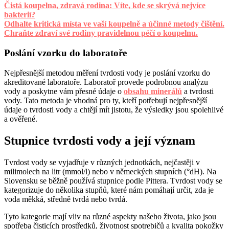
Čistá koupelna, zdravá rodina: Víte, kde se skrývá nejvíce
bakterií?
Odhalte kritická místa ve vaší koupelně a účinné metody čištění.
Chraňte zdraví své rodiny pravidelnou péčí o koupelnu.
Poslání vzorku do laboratoře
Nejpřesnější metodou měření tvrdosti vody je poslání vzorku do
akreditované laboratoře. Laboratoř provede podrobnou analýzu
vody a poskytne vám přesné údaje o
obsahu minerálů
a tvrdosti
vody. Tato metoda je vhodná pro ty, kteří potřebují nejpřesnější
údaje o tvrdosti vody a chtějí mít jistotu, že výsledky jsou spolehlivé
a ověřené.
Stupnice tvrdosti vody a její význam
Tvrdost vody se vyjadřuje v různých jednotkách, nejčastěji v
milimolech na litr (mmol/l) nebo v německých stupních (°dH). Na
Slovensku se běžně používá stupnice podle Pittera. Tvrdost vody se
kategorizuje do několika stupňů, které nám pomáhají určit, zda je
voda měkká, středně tvrdá nebo tvrdá.
Tyto kategorie mají vliv na různé aspekty našeho života, jako jsou
spotřeba čisticích prostředků, životnost spotrebičů a kvalita pokožky