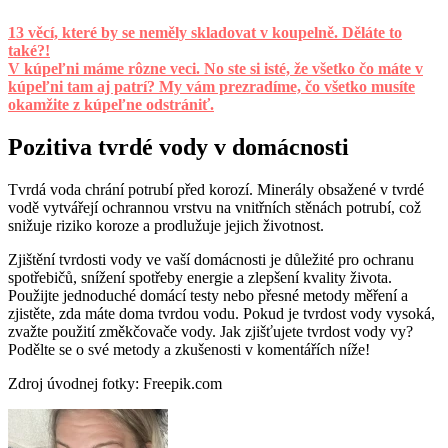
13 věcí, které by se neměly skladovat v koupelně. Děláte to
také?!
V kúpeľni máme rôzne veci. No ste si isté, že všetko čo máte v
kúpeľni tam aj patrí? My vám prezradíme, čo všetko musíte
okamžite z kúpeľne odstrániť.
Pozitiva tvrdé vody v domácnosti
Tvrdá voda chrání potrubí před korozí. Minerály obsažené v tvrdé
vodě vytvářejí ochrannou vrstvu na vnitřních stěnách potrubí, což
snižuje riziko koroze a prodlužuje jejich životnost.
Zjištění tvrdosti vody ve vaší domácnosti je důležité pro ochranu
spotřebičů, snížení spotřeby energie a zlepšení kvality života.
Použijte jednoduché domácí testy nebo přesné metody měření a
zjistěte, zda máte doma tvrdou vodu. Pokud je tvrdost vody vysoká,
zvažte použití změkčovače vody. Jak zjišťujete tvrdost vody vy?
Podělte se o své metody a zkušenosti v komentářích níže!
Zdroj úvodnej fotky: Freepik.com