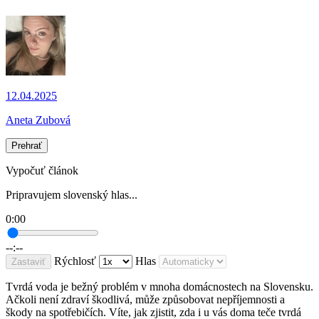
12.04.2025
Aneta Zubová
Prehrať
Vypočuť článok
Pripravujem slovenský hlas...
0:00
--:--
Rýchlosť
Hlas
Zastaviť
Tvrdá voda je bežný problém v mnoha domácnostech na Slovensku.
Ačkoli není zdraví škodlivá, může způsobovat nepříjemnosti a
škody na spotřebičích. Víte, jak zjistit, zda i u vás doma teče tvrdá