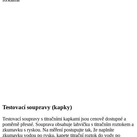
Testovací soupravy (kapky)
Testovací soupravy s titračními kapkami jsou cenově dostupné a
poměrně přesné. Souprava obsahuje lahvičku s titračním roztokem a
zkumavku s ryskou. Na měření postupujte tak, že naplníte
zkumavku vodou po rysku, kapete titrační roztok do vody po