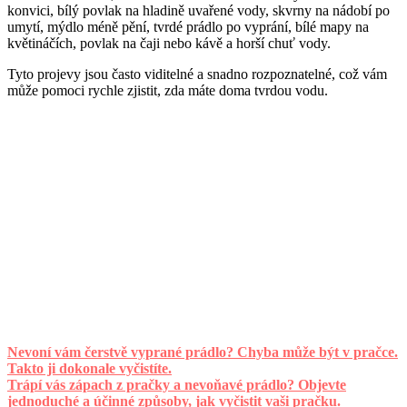
konvici, bílý povlak na hladině uvařené vody, skvrny na nádobí po
umytí, mýdlo méně pění, tvrdé prádlo po vyprání, bílé mapy na
květináčích, povlak na čaji nebo kávě a horší chuť vody.
Tyto projevy jsou často viditelné a snadno rozpoznatelné, což vám
může pomoci rychle zjistit, zda máte doma tvrdou vodu.
Nevoní vám čerstvě vyprané prádlo? Chyba může být v pračce.
Takto ji dokonale vyčistíte.
Trápí vás zápach z pračky a nevoňavé prádlo? Objevte
jednoduché a účinné způsoby, jak vyčistit vaši pračku.