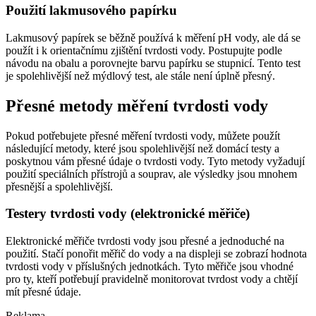
Použití lakmusového papírku
Lakmusový papírek se běžně používá k měření pH vody, ale dá se
použít i k orientačnímu zjištění tvrdosti vody. Postupujte podle
návodu na obalu a porovnejte barvu papírku se stupnicí. Tento test
je spolehlivější než mýdlový test, ale stále není úplně přesný.
Přesné metody měření tvrdosti vody
Pokud potřebujete přesné měření tvrdosti vody, můžete použít
následující metody, které jsou spolehlivější než domácí testy a
poskytnou vám přesné údaje o tvrdosti vody. Tyto metody vyžadují
použití speciálních přístrojů a souprav, ale výsledky jsou mnohem
přesnější a spolehlivější.
Testery tvrdosti vody (elektronické měřiče)
Elektronické měřiče tvrdosti vody jsou přesné a jednoduché na
použití. Stačí ponořit měřič do vody a na displeji se zobrazí hodnota
tvrdosti vody v příslušných jednotkách. Tyto měřiče jsou vhodné
pro ty, kteří potřebují pravidelně monitorovat tvrdost vody a chtějí
mít přesné údaje.
Reklama