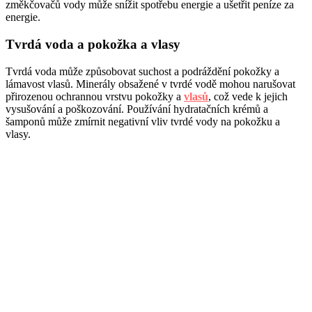
změkčovačů vody může snížit spotřebu energie a ušetřit peníze za
energie.
Tvrdá voda a pokožka a vlasy
Tvrdá voda může způsobovat suchost a podráždění pokožky a
lámavost vlasů. Minerály obsažené v tvrdé vodě mohou narušovat
přirozenou ochrannou vrstvu pokožky a
vlasů
, což vede k jejich
vysušování a poškozování. Používání hydratačních krémů a
šamponů může zmírnit negativní vliv tvrdé vody na pokožku a
vlasy.