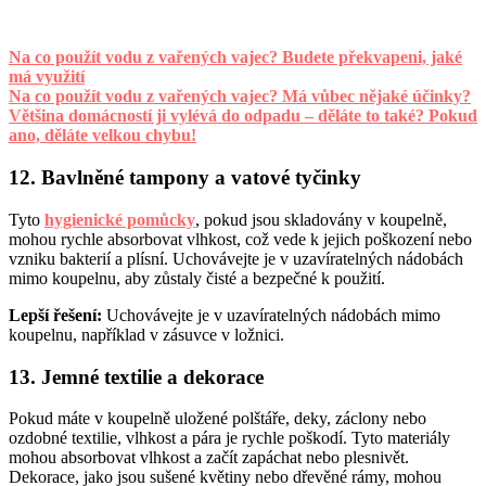
Na co použít vodu z vařených vajec? Budete překvapeni, jaké
má využití
Na co použít vodu z vařených vajec? Má vůbec nějaké účinky?
Většina domácností ji vylévá do odpadu – děláte to také? Pokud
ano, děláte velkou chybu!
12. Bavlněné tampony a vatové tyčinky
Tyto
hygienické pomůcky
, pokud jsou skladovány v koupelně,
mohou rychle absorbovat vlhkost, což vede k jejich poškození nebo
vzniku bakterií a plísní. Uchovávejte je v uzavíratelných nádobách
mimo koupelnu, aby zůstaly čisté a bezpečné k použití.
Lepší řešení:
Uchovávejte je v uzavíratelných nádobách mimo
koupelnu, například v zásuvce v ložnici.
13. Jemné textilie a dekorace
Pokud máte v koupelně uložené polštáře, deky, záclony nebo
ozdobné textilie, vlhkost a pára je rychle poškodí. Tyto materiály
mohou absorbovat vlhkost a začít zapáchat nebo plesnivět.
Dekorace, jako jsou sušené květiny nebo dřevěné rámy, mohou