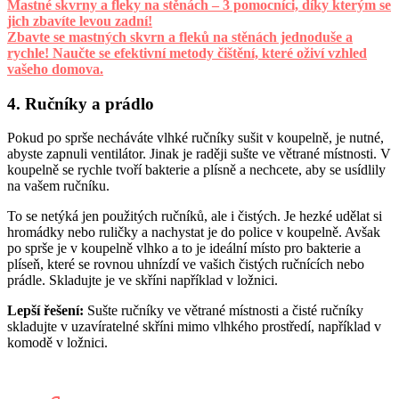
Mastné skvrny a fleky na stěnách – 3 pomocníci, díky kterým se
jich zbavíte levou zadní!
Zbavte se mastných skvrn a fleků na stěnách jednoduše a
rychle! Naučte se efektivní metody čištění, které oživí vzhled
vašeho domova.
4. Ručníky a prádlo
Pokud po sprše necháváte vlhké ručníky sušit v koupelně, je nutné,
abyste zapnuli ventilátor. Jinak je raději sušte ve větrané místnosti. V
koupelně se rychle tvoří bakterie a plísně a nechcete, aby se usídlily
na vašem ručníku.
To se netýká jen použitých ručníků, ale i čistých. Je hezké udělat si
hromádky nebo ruličky a nachystat je do police v koupelně. Avšak
po sprše je v koupelně vlhko a to je ideální místo pro bakterie a
plíseň, které se rovnou uhnízdí ve vašich čistých ručnících nebo
prádle. Skladujte je ve skříni například v ložnici.
Lepší řešení:
Sušte ručníky ve větrané místnosti a čisté ručníky
skladujte v uzavíratelné skříni mimo vlhkého prostředí, například v
komodě v ložnici.