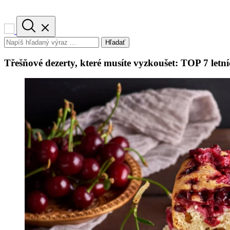
Hľadať
Třešňové dezerty, které musíte vyzkoušet: TOP 7 letní