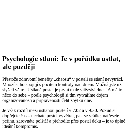
Psychologie stlaní: Je v pořádku ustlat,
ale později
Přestože zdravotní benefity „chaosu“ v posteli se stlaní nevytrácí.
Mnozí si ho spojují s pocitem kontroly nad dnem. Možná jste už
slyšeli větu: „Ustlaná postel je první malé vítězství dne.“ A má to
něco do sebe – podle psychologů si tím vytváříme dojem
organizovanosti a připravenosti čelit zbytku dne.
Je však rozdíl mezi ustlanou postelí v 7:02 a v 9:30. Pokud si
dopřejete čas – necháte postel vyvětrat, pak se vrátíte, natřesete
peřinu, zarovnáte polštář a přehodíte přes postel deku – je to úplně
ideální kompromis.