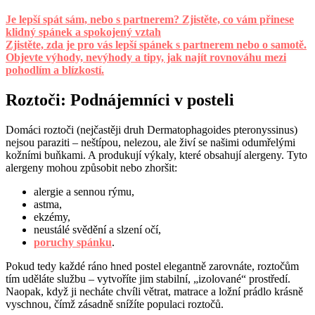
Je lepší spát sám, nebo s partnerem? Zjistěte, co vám přinese
klidný spánek a spokojený vztah
Zjistěte, zda je pro vás lepší spánek s partnerem nebo o samotě.
Objevte výhody, nevýhody a tipy, jak najít rovnováhu mezi
pohodlím a blízkostí.
Roztoči: Podnájemníci v posteli
Domáci roztoči (nejčastěji druh Dermatophagoides pteronyssinus)
nejsou paraziti – neštípou, nelezou, ale živí se našimi odumřelými
kožními buňkami. A produkují výkaly, které obsahují alergeny. Tyto
alergeny mohou způsobit nebo zhoršit:
alergie a sennou rýmu,
astma,
ekzémy,
neustálé svědění a slzení očí,
poruchy spánku
.
Pokud tedy každé ráno hned postel elegantně zarovnáte, roztočům
tím uděláte službu – vytvoříte jim stabilní, „izolované“ prostředí.
Naopak, když ji necháte chvíli větrat, matrace a ložní prádlo krásně
vyschnou, čímž zásadně snížíte populaci roztočů.