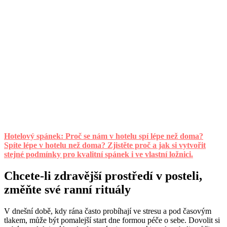
Hotelový spánek: Proč se nám v hotelu spí lépe než doma?
Spíte lépe v hotelu než doma? Zjistěte proč a jak si vytvořit
stejné podmínky pro kvalitní spánek i ve vlastní ložnici.
Chcete-li zdravější prostředí v posteli,
změňte své ranní rituály
V dnešní době, kdy rána často probíhají ve stresu a pod časovým
tlakem, může být pomalejší start dne formou péče o sebe. Dovolit si