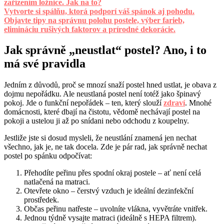
zařízením ložnice. Jak na to?
Vytvorte si spálňu, ktorá podporí váš spánok aj pohodu.
Objavte tipy na správnu polohu postele, výber farieb,
elimináciu rušivých faktorov a prírodné dekorácie.
Jak správně „neustlat“ postel? Ano, i to
má své pravidla
Jedním z důvodů, proč se mnozí snaží postel hned ustlat, je obava z
dojmu nepořádku. Ale neustlaná postel není totéž jako špinavý
pokoj. Jde o funkční nepořádek – ten, který slouží
zdraví
. Mnohé
domácnosti, které dbají na čistotu, vědomě nechávají postel na
pokoji a ustelou ji až po snídani nebo odchodu z koupelny.
Jestliže jste si dosud mysleli, že neustlání znamená jen nechat
všechno, jak je, ne tak docela. Zde je pár rad, jak správně nechat
postel po spánku odpočívat:
Přehodíte peřinu přes spodní okraj postele – ať není celá
natlačená na matraci.
Otevřete okno – čerstvý vzduch je ideální dezinfekční
prostředek.
Občas peřinu natřeste – uvolníte vlákna, vyvětráte vnitřek.
Jednou týdně vysajte matraci (ideálně s HEPA filtrem).