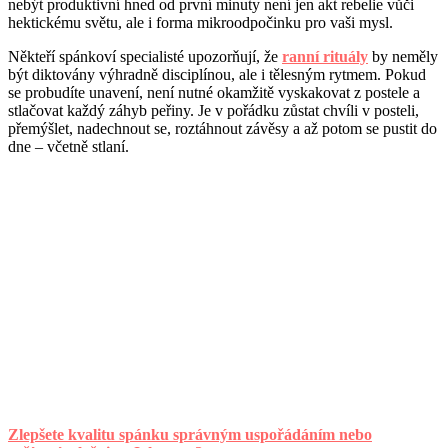
nebýt produktivní hned od první minuty není jen akt rebelie vůči
hektickému světu, ale i forma mikroodpočinku pro vaši mysl.
Někteří spánkoví specialisté upozorňují, že
ranní rituály
by neměly
být diktovány výhradně disciplínou, ale i tělesným rytmem. Pokud
se probudíte unavení, není nutné okamžitě vyskakovat z postele a
stlačovat každý záhyb peřiny. Je v pořádku zůstat chvíli v posteli,
přemýšlet, nadechnout se, roztáhnout závěsy a až potom se pustit do
dne – včetně stlaní.
Zlepšete kvalitu spánku správným uspořádáním nebo