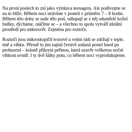
Na první poslech to zní jako výmluva teenagera. Ale podívejme se
na to blíže. Během noci strávíme v posteli v průměru 7 – 8 hodin.
Během této doby se naše tělo potí, odlupují se z něj odumřelé kožní
buňky, dýcháme, otáčíme se – a všechno to spolu vytváří ideální
prostředí pro mikrosvět. Zejména pro roztoče.
Roztoči jsou mikroskopičtí tvorové a velmi rádi se zdržují v teple,
tmě a vlhku. Přesně to jim zajistí čerstvě ustlaná postel hned po
probuzení – krásně přikrytá peřinou, která uzavře veškerou noční
vlhkost uvnitř. I ty dvě šálky potu, co během noci vyprodukujeme.