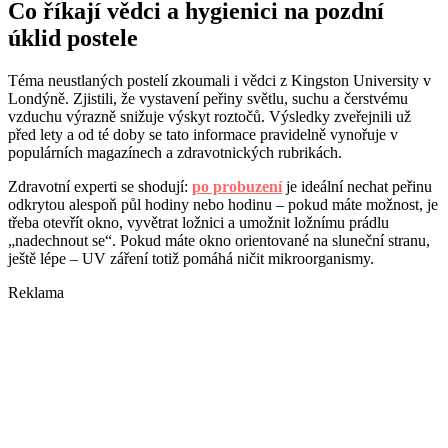
Co říkají vědci a hygienici na pozdní
úklid postele
Téma neustlaných postelí zkoumali i vědci z Kingston University v
Londýně. Zjistili, že vystavení peřiny světlu, suchu a čerstvému
vzduchu výrazně snižuje výskyt roztočů. Výsledky zveřejnili už
před lety a od té doby se tato informace pravidelně vynořuje v
populárních magazínech a zdravotnických rubrikách.
Zdravotní experti se shodují:
po probuzení
je ideální nechat peřinu
odkrytou alespoň půl hodiny nebo hodinu – pokud máte možnost, je
třeba otevřít okno, vyvětrat ložnici a umožnit ložnímu prádlu
„nadechnout se“. Pokud máte okno orientované na sluneční stranu,
ještě lépe – UV záření totiž pomáhá ničit mikroorganismy.
Reklama