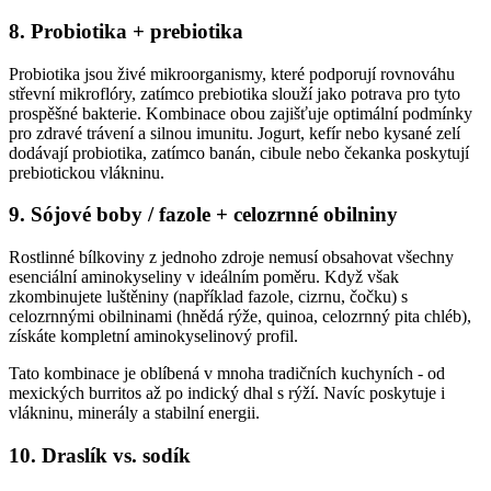
8. Probiotika + prebiotika
Probiotika jsou živé mikroorganismy, které podporují rovnováhu
střevní mikroflóry, zatímco prebiotika slouží jako potrava pro tyto
prospěšné bakterie. Kombinace obou zajišťuje optimální podmínky
pro zdravé trávení a silnou imunitu. Jogurt, kefír nebo kysané zelí
dodávají probiotika, zatímco banán, cibule nebo čekanka poskytují
prebiotickou vlákninu.
9. Sójové boby / fazole + celozrnné obilniny
Rostlinné bílkoviny z jednoho zdroje nemusí obsahovat všechny
esenciální aminokyseliny v ideálním poměru. Když však
zkombinujete luštěniny (například fazole, cizrnu, čočku) s
celozrnnými obilninami (hnědá rýže, quinoa, celozrnný pita chléb),
získáte kompletní aminokyselinový profil.
Tato kombinace je oblíbená v mnoha tradičních kuchyních - od
mexických burritos až po indický dhal s rýží. Navíc poskytuje i
vlákninu, minerály a stabilní energii.
10. Draslík vs. sodík