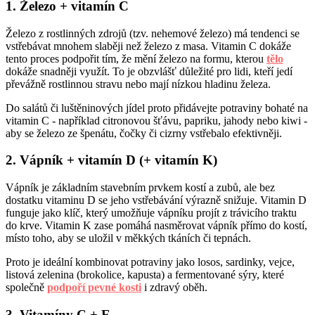
1. Železo + vitamín C
Železo z rostlinných zdrojů (tzv. nehemové železo) má tendenci se
vstřebávat mnohem slaběji než železo z masa. Vitamin C dokáže
tento proces podpořit tím, že mění železo na formu, kterou
tělo
dokáže snadněji využít. To je obzvlášť důležité pro lidi, kteří jedí
převážně rostlinnou stravu nebo mají nízkou hladinu železa.
Do salátů či luštěninových jídel proto přidávejte potraviny bohaté na
vitamin C - například citronovou šťávu, papriku, jahody nebo kiwi -
aby se železo ze špenátu, čočky či cizrny vstřebalo efektivněji.
2. Vápník + vitamín D (+ vitamín K)
Vápník je základním stavebním prvkem kostí a zubů, ale bez
dostatku vitaminu D se jeho vstřebávání výrazně snižuje. Vitamin D
funguje jako klíč, který umožňuje vápníku projít z trávicího traktu
do krve. Vitamin K zase pomáhá nasměrovat vápník přímo do kostí,
místo toho, aby se uložil v měkkých tkáních či tepnách.
Proto je ideální kombinovat potraviny jako losos, sardinky, vejce,
listová zelenina (brokolice, kapusta) a fermentované sýry, které
společně
podpoří pevné kosti
i zdravý oběh.
3. Vitamíny C + E