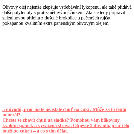
Olivový olej nejenže zlepšuje vstřebávání lykopenu, ale také přidává
další polyfenoly s protizánětlivým účinkem. Zkuste tedy připravit
zeleninovou přílohu z dušené brokolice a pečených rajčat,
pokapanou kvalitním extra panenským olivovým olejem.
5 důvodů, proč máte neustále chuť na cukr: Může za to tento
minerál?
Chcete se zbavit chuti na sladké? Pomohou vám bílkoviny,
kvalitní spánek a vyvážená strava. Objevte 5 důvodů, proč tělo
touží po cukru – a co s tím dělat.