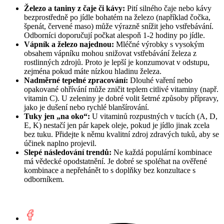
Železo a taniny z čaje či kávy:
Pití silného čaje nebo kávy
bezprostředně po jídle bohatém na železo (například čočka,
špenát, červené maso) může výrazně snížit jeho vstřebávání.
Odborníci doporučují počkat alespoň 1-2 hodiny po jídle.
Vápník a železo najednou:
Mléčné výrobky s vysokým
obsahem vápníku mohou snižovat vstřebávání železa z
rostlinných zdrojů. Proto je lepší je konzumovat v odstupu,
zejména pokud máte nízkou hladinu železa.
Nadměrné tepelné zpracování:
Dlouhé vaření nebo
opakované ohřívání může zničit teplem citlivé vitaminy (např.
vitamin C). U zeleniny je dobré volit šetrné způsoby přípravy,
jako je dušení nebo rychlé blanšírování.
Tuky jen „na oko“:
U vitaminů rozpustných v tucích (A, D,
E, K) nestačí jen pár kapek oleje, pokud je jídlo jinak zcela
bez tuku. Přidejte k němu kvalitní zdroj zdravých tuků, aby se
účinek naplno projevil.
Slepé následování trendů:
Ne každá populární kombinace
má vědecké opodstatnění. Je dobré se spoléhat na ověřené
kombinace a nepřehánět to s doplňky bez konzultace s
odborníkem.