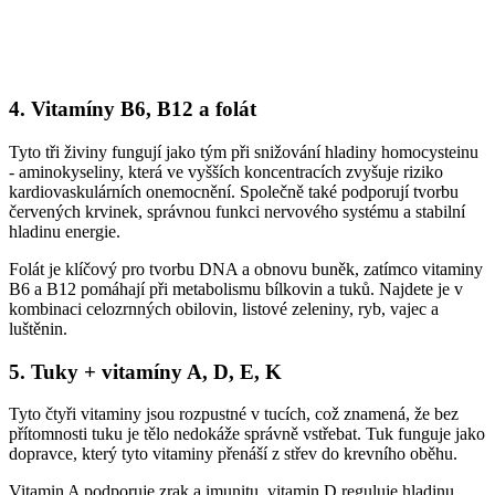
4. Vitamíny B6, B12 a folát
Tyto tři živiny fungují jako tým při snižování hladiny homocysteinu
- aminokyseliny, která ve vyšších koncentracích zvyšuje riziko
kardiovaskulárních onemocnění. Společně také podporují tvorbu
červených krvinek, správnou funkci nervového systému a stabilní
hladinu energie.
Folát je klíčový pro tvorbu DNA a obnovu buněk, zatímco vitaminy
B6 a B12 pomáhají při metabolismu bílkovin a tuků. Najdete je v
kombinaci celozrnných obilovin, listové zeleniny, ryb, vajec a
luštěnin.
5. Tuky + vitamíny A, D, E, K
Tyto čtyři vitaminy jsou rozpustné v tucích, což znamená, že bez
přítomnosti tuku je tělo nedokáže správně vstřebat. Tuk funguje jako
dopravce, který tyto vitaminy přenáší z střev do krevního oběhu.
Vitamin A podporuje zrak a imunitu, vitamin D reguluje hladinu