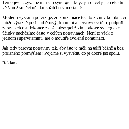
Tento jev nazýváme nutriční synergie - když je součet jejich efektu
větší než součet účinku každého samostatně.
Moderní výzkum potvrzuje, že konzumace těchto živin v kombinaci
může výrazně posílit oběhový, imunitní a nervový systém, podpořit
zdraví srdce a dokonce zlepšit absorpci živin. Takové synergické
účinky nacházíme často v celých potravinách. Není to však o
jednom supervitaminu, ale o moudře zvolené kombinaci.
Jak tedy párovat potraviny tak, aby jste je měli na talíři běžně a bez
přílišného přemýšlení? Pojďme si vysvětlit, co je dobré jíst spolu.
Reklama