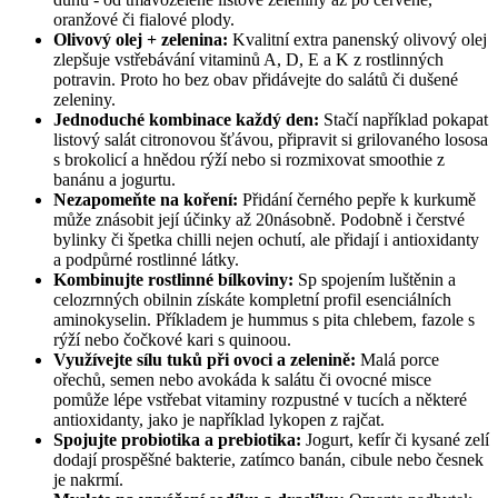
oranžové či fialové plody.
Olivový olej + zelenina:
Kvalitní extra panenský olivový olej
zlepšuje vstřebávání vitaminů A, D, E a K z rostlinných
potravin. Proto ho bez obav přidávejte do salátů či dušené
zeleniny.
Jednoduché kombinace každý den:
Stačí například pokapat
listový salát citronovou šťávou, připravit si grilovaného lososa
s brokolicí a hnědou rýží nebo si rozmixovat smoothie z
banánu a jogurtu.
Nezapomeňte na koření:
Přidání černého pepře k kurkumě
může znásobit její účinky až 20násobně. Podobně i čerstvé
bylinky či špetka chilli nejen ochutí, ale přidají i antioxidanty
a podpůrné rostlinné látky.
Kombinujte rostlinné bílkoviny:
Sp spojením luštěnin a
celozrnných obilnin získáte kompletní profil esenciálních
aminokyselin. Příkladem je hummus s pita chlebem, fazole s
rýží nebo čočkové kari s quinoou.
Využívejte sílu tuků při ovoci a zelenině:
Malá porce
ořechů, semen nebo avokáda k salátu či ovocné misce
pomůže lépe vstřebat vitaminy rozpustné v tucích a některé
antioxidanty, jako je například lykopen z rajčat.
Spojujte probiotika a prebiotika:
Jogurt, kefír či kysané zelí
dodají prospěšné bakterie, zatímco banán, cibule nebo česnek
je nakrmí.