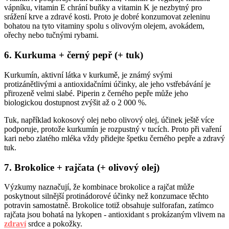
vápníku, vitamin E chrání buňky a vitamin K je nezbytný pro
srážení krve a zdravé kosti. Proto je dobré konzumovat zeleninu
bohatou na tyto vitaminy spolu s olivovým olejem, avokádem,
ořechy nebo tučnými rybami.
6. Kurkuma + černý pepř (+ tuk)
Kurkumín, aktivní látka v kurkumě, je známý svými
protizánětlivými a antioxidačními účinky, ale jeho vstřebávání je
přirozeně velmi slabé. Piperin z černého pepře může jeho
biologickou dostupnost zvýšit až o 2 000 %.
Tuk, například kokosový olej nebo olivový olej, účinek ještě více
podporuje, protože kurkumín je rozpustný v tucích. Proto při vaření
kari nebo zlatého mléka vždy přidejte špetku černého pepře a zdravý
tuk.
7. Brokolice + rajčata (+ olivový olej)
Výzkumy naznačují, že kombinace brokolice a rajčat může
poskytnout silnější protinádorové účinky než konzumace těchto
potravin samostatně. Brokolice totiž obsahuje sulforafan, zatímco
rajčata jsou bohatá na lykopen - antioxidant s prokázaným vlivem na
zdraví
srdce a pokožky.