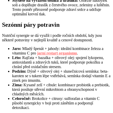
Myslete na vyvážení sodíku a draslíku:
Omezte nadbytek
soli a doplňujte draslík z čerstvého ovoce, zeleniny a luštěnin.
Tento poměr přirozeně podporuje zdraví srdce a udržuje
optimální krevní tlak.
Sezónní páry potravin
Nutriční synergie se dá využít i podle ročních období, kdy jsou
některé potraviny v nejlepší kvalitě a cenové dostupnosti.
Jaro:
Mladý špenát + jahody: ideální kombinace železa a
vitaminu C pro
jarní restart organismu
.
Léto:
Rajčata + bazalka + olivový olej: spojení lykopenu,
antioxidantů a zdravých tuků, které podporuje pokožku a
chrání před oxidačním stresem.
Podzim:
Dýně + olivový olej + slunečnicová semínka: beta-
karoten se s tukem lépe vstřebává, semínka dodají vitamin E a
zinek pro imunitu.
Zima:
Kysané zelí + cibule: kombinace probiotik a prebiotik,
která posiluje střevní mikrobiom a obranyschopnost v
chladných měsících.
Celoročně:
Brokolice + citrusy: sulforafan a vitamin C
působí synergicky v boji proti zánětům a podporují
detoxikaci.