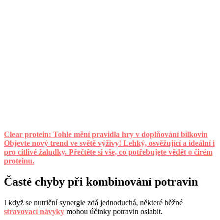
Clear protein: Tohle mění pravidla hry v doplňování bílkovin
Objevte nový trend ve světě výživy! Lehký, osvěžující a ideální i
pro citlivé žaludky. Přečtěte si vše, co potřebujete vědět o čirém
proteinu.
Časté chyby při kombinování potravin
I když se nutriční synergie zdá jednoduchá, některé běžné
stravovací návyky
mohou účinky potravin oslabit.