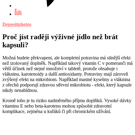
Depositphotos
Proč jíst raději výživné jídlo než brát
kapsuli?
Možná budete překvapeni, ale kompletní potravina má silnější efekt
než izolovaný doplněk. Například takový vitamin C v pomeranči má
větší účinek než stejné množství v tabletě, protože obsahuje i
vlákninu, karotenoidy a další antioxidanty. Potraviny mají zároveň
zvýšený efekt na mikrobiom. Například mastné kyseliny a vláknina
z ořechů podporují zdravou střevní mikrobiotu - efekt, který kapsule
nikdy nenabídnou.
Kromě toho je tu riziko nadměrného příjmu doplňků. Vysoké dávky
vitaminu E nebo beta-karotenu mohou způsobit zdravotní
komplikace, zejména u kuřáků či při chronickém užívání.