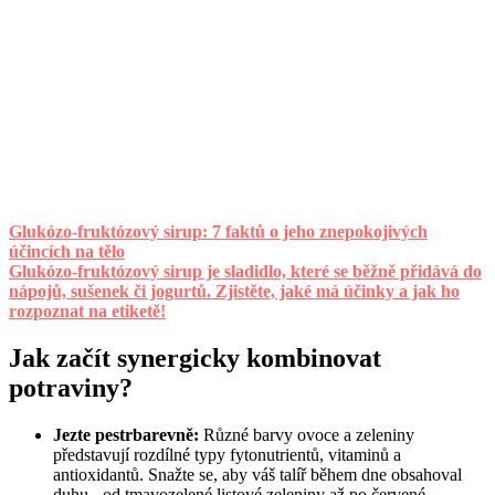
Glukózo-fruktózový sirup: 7 faktů o jeho znepokojivých
účincích na tělo
Glukózo-fruktózový sirup je sladidlo, které se běžně přidává do
nápojů, sušenek či jogurtů. Zjistěte, jaké má účinky a jak ho
rozpoznat na etiketě!
Jak začít synergicky kombinovat
potraviny?
Jezte pestrbarevně:
Různé barvy ovoce a zeleniny
představují rozdílné typy fytonutrientů, vitaminů a
antioxidantů. Snažte se, aby váš talíř během dne obsahoval
duhu - od tmavozelené listové zeleniny až po červené,