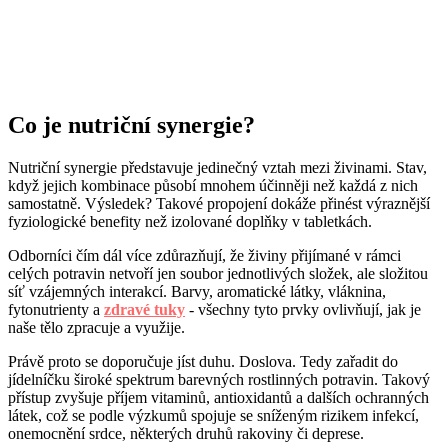
Co je nutriční synergie?
Nutriční synergie představuje jedinečný vztah mezi živinami. Stav,
když jejich kombinace působí mnohem účinněji než každá z nich
samostatně. Výsledek? Takové propojení dokáže přinést výraznější
fyziologické benefity než izolované doplňky v tabletkách.
Odborníci čím dál více zdůrazňují, že živiny přijímané v rámci
celých potravin netvoří jen soubor jednotlivých složek, ale složitou
síť vzájemných interakcí. Barvy, aromatické látky, vláknina,
fytonutrienty a
zdravé tuky
- všechny tyto prvky ovlivňují, jak je
naše tělo zpracuje a využije.
Právě proto se doporučuje jíst duhu. Doslova. Tedy zařadit do
jídelníčku široké spektrum barevných rostlinných potravin. Takový
přístup zvyšuje příjem vitaminů, antioxidantů a dalších ochranných
látek, což se podle výzkumů spojuje se sníženým rizikem infekcí,
onemocnění srdce, některých druhů rakoviny či deprese.