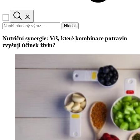
Hľadať
Nutriční synergie: Víš, které kombinace potravin
zvyšují účinek živin?