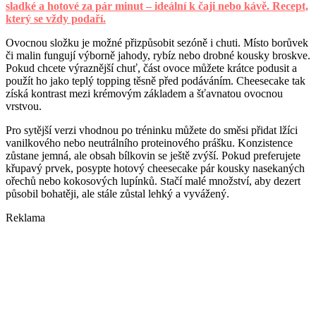
sladké a hotové za pár minut – ideální k čaji nebo kávě. Recept,
který se vždy podaří.
Ovocnou složku je možné přizpůsobit sezóně i chuti. Místo borůvek
či malin fungují výborně jahody, rybíz nebo drobné kousky broskve.
Pokud chcete výraznější chuť, část ovoce můžete krátce podusit a
použít ho jako teplý topping těsně před podáváním. Cheesecake tak
získá kontrast mezi krémovým základem a šťavnatou ovocnou
vrstvou.
Pro sytější verzi vhodnou po tréninku můžete do směsi přidat lžíci
vanilkového nebo neutrálního proteinového prášku. Konzistence
zůstane jemná, ale obsah bílkovin se ještě zvýší. Pokud preferujete
křupavý prvek, posypte hotový cheesecake pár kousky nasekaných
ořechů nebo kokosových lupínků. Stačí malé množství, aby dezert
působil bohatěji, ale stále zůstal lehký a vyvážený.
Reklama