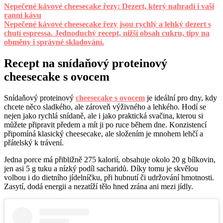
Nepečené kávové cheesecake řezy: Dezert, který nahradí i vaši
ranní kávu
Nepečené kávové cheesecake řezy jsou rychlý a lehký dezert s
chutí espressa. Jednoduchý recept, nižší obsah cukru, tipy na
obměny i správné skladování.
Recept na snídaňový proteinový
cheesecake s ovocem
Snídaňový proteinový
cheesecake s ovocem
je ideální pro dny, kdy
chcete něco sladkého, ale zároveň výživného a lehkého. Hodí se
nejen jako rychlá snídaně, ale i jako praktická svačina, kterou si
můžete připravit předem a mít ji po ruce během dne. Konzistencí
připomíná klasický cheesecake, ale složením je mnohem lehčí a
přátelský k trávení.
Jedna porce má přibližně 275 kalorií, obsahuje okolo 20 g bílkovin,
jen asi 5 g tuku a nízký podíl sacharidů. Díky tomu je skvělou
volbou i do dietního jídelníčku, při hubnutí či udržování hmotnosti.
Zasytí, dodá energii a nezatíží tělo hned zrána ani mezi jídly.