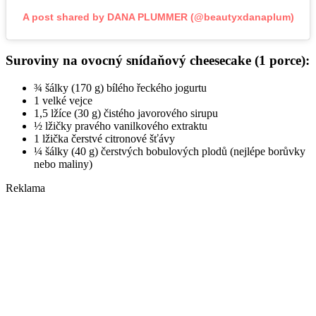
A post shared by DANA PLUMMER (@beautyxdanaplum)
Suroviny na ovocný snídaňový cheesecake (1 porce):
¾ šálky (170 g) bílého řeckého jogurtu
1 velké vejce
1,5 lžíce (30 g) čistého javorového sirupu
½ lžičky pravého vanilkového extraktu
1 lžička čerstvé citronové šťávy
¼ šálky (40 g) čerstvých bobulových plodů (nejlépe borůvky
nebo maliny)
Reklama