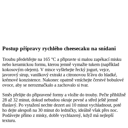
Postup přípravy rychlého cheesecaku na snídani
Troubu předehřejte na 165 °C a připravte si malou zapékací misku
nebo keramickou formu, kterou jemně vymažte tukem (například
kokosovým olejem). V misce vyšlehejte řecký jogurt, vejce,
javorový sirup, vanilkový extrakt a citronovou šťávu do hladké,
krémové konzistence. Nakonec opatrně vmíchejte čerstvé bobulové
ovoce, aby se nerozmačkalo a zachovalo si tvar.
Směs přelijte do připravené formy a vložte do trouby. Pečte přibližně
28 až 32 minut, dokud nebudou okraje pevné a střed ještě jemně
třaslavý. Po vytažení nechte dezert asi 10 minut vychladnout, poté
ho dejte alespoň na 30 minut do ledničky, ideálně však přes noc.
Podávejte přímo z misky, dobře vychlazený, když má nejlepší
texturu.