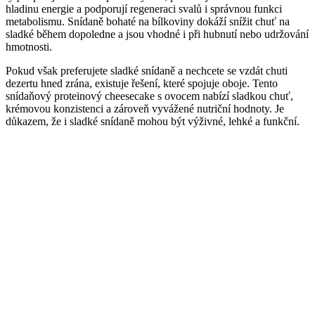
hladinu energie a podporují regeneraci svalů i správnou funkci
metabolismu. Snídaně bohaté na bílkoviny dokáží snížit chuť na
sladké během dopoledne a jsou vhodné i při hubnutí nebo udržování
hmotnosti.
Pokud však preferujete sladké snídaně a nechcete se vzdát chuti
dezertu hned zrána, existuje řešení, které spojuje oboje. Tento
snídaňový proteinový cheesecake s ovocem nabízí sladkou chuť,
krémovou konzistenci a zároveň vyvážené nutriční hodnoty. Je
důkazem, že i sladké snídaně mohou být výživné, lehké a funkční.