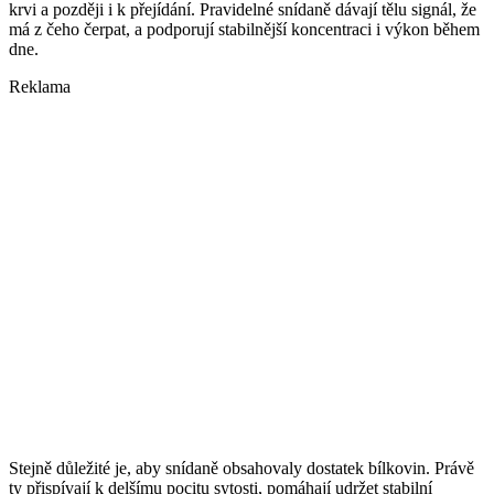
krvi a později i k přejídání. Pravidelné snídaně dávají tělu signál, že
má z čeho čerpat, a podporují stabilnější koncentraci i výkon během
dne.
Reklama
Stejně důležité je, aby snídaně obsahovaly dostatek bílkovin. Právě
ty přispívají k delšímu pocitu sytosti, pomáhají udržet stabilní