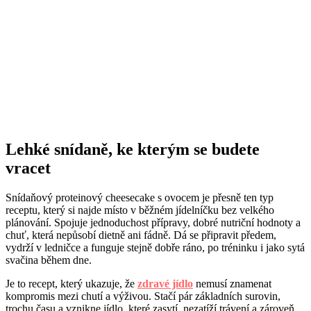
Lehké snídaně, ke kterým se budete
vracet
Snídaňový proteinový cheesecake s ovocem je přesně ten typ
receptu, který si najde místo v běžném jídelníčku bez velkého
plánování. Spojuje jednoduchost přípravy, dobré nutriční hodnoty a
chuť, která nepůsobí dietně ani fádně. Dá se připravit předem,
vydrží v ledničce a funguje stejně dobře ráno, po tréninku i jako sytá
svačina během dne.
Je to recept, který ukazuje, že
zdravé jídlo
nemusí znamenat
kompromis mezi chutí a výživou. Stačí pár základních surovin,
trochu času a vznikne jídlo, které zasytí, nezatíží trávení a zároveň