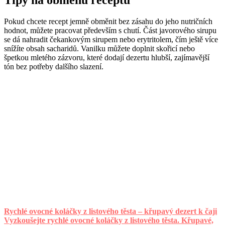
Tipy na obměnu receptu
Pokud chcete recept jemně obměnit bez zásahu do jeho nutričních
hodnot, můžete pracovat především s chutí. Část javorového sirupu
se dá nahradit čekankovým sirupem nebo erytritolem, čím ještě více
snížíte obsah sacharidů. Vanilku můžete doplnit skořicí nebo
špetkou mletého zázvoru, které dodají dezertu hlubší, zajímavější
tón bez potřeby dalšího slazení.
Rychlé ovocné koláčky z listového těsta – křupavý dezert k čaji
Vyzkoušejte rychlé ovocné koláčky z listového těsta. Křupavé,