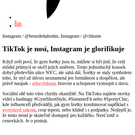
Instagram / @benedettabottin, Instagram / @chlonie
TikTok je nosí, Instagram je glorifikuje
Když svět poví, že gym šortky jsou in, můžete si být jistí, že celý
módní průmysl se otočí jejich směrem. Tento jednoduchý kousek
dobyl především ulice NYC, ale sahá dál. Šortky se staly symbolem
toho, že styl už dávno neznamená jen formálnost a dospělost, ale
právě naopak -
sebevědomí
, hravost a schopnost vystoupit z davu.
Sociální sítě tuto vlnu chytily okamžitě. Na TikToku najdete stovky
videí s hashtagy #GymShortStyle, #SummerFit nebo #SportyChic,
kde influenceři předvádějí, jak gym šortky kombinovat například s
oversized sakem
, crop topem, nebo klidně i s podpatky. Nejlepší je,
že tento trend je skutečně dostupný pro každého. Není totiž o
cenovkách. Je o postoji.