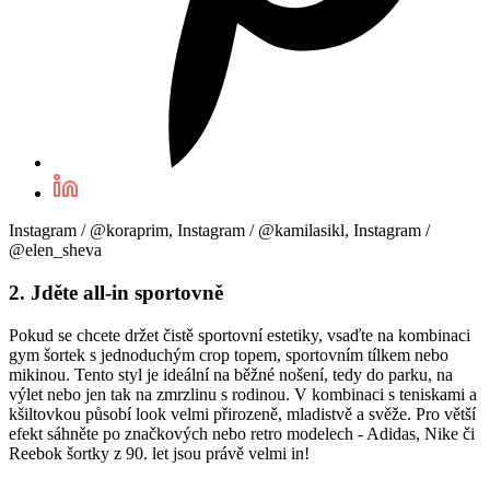
Instagram / @koraprim, Instagram / @kamilasikl, Instagram /
@elen_sheva
2. Jděte all-in sportovně
Pokud se chcete držet čistě sportovní estetiky, vsaďte na kombinaci
gym šortek s jednoduchým crop topem, sportovním tílkem nebo
mikinou. Tento styl je ideální na běžné nošení, tedy do parku, na
výlet nebo jen tak na zmrzlinu s rodinou. V kombinaci s teniskami a
kšiltovkou působí look velmi přirozeně, mladistvě a svěže. Pro větší
efekt sáhněte po značkových nebo retro modelech - Adidas, Nike či
Reebok šortky z 90. let jsou právě velmi in!