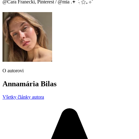
@Cara Franecki, Pinterest / @mia .𖥔 ݁ ˖ִ ࣪⚝₊ ⊹˚
O autorovi
Annamária Bilas
Všetky články autora