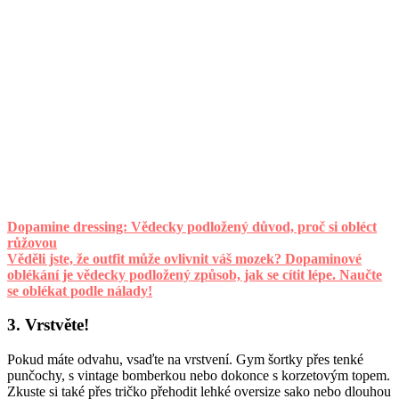
Dopamine dressing: Vědecky podložený důvod, proč si obléct
růžovou
Věděli jste, že outfit může ovlivnit váš mozek? Dopaminové
oblékání je vědecky podložený způsob, jak se cítit lépe. Naučte
se oblékat podle nálady!
3. Vrstvěte!
Pokud máte odvahu, vsaďte na vrstvení. Gym šortky přes tenké
punčochy, s vintage bomberkou nebo dokonce s korzetovým topem.
Zkuste si také přes tričko přehodit lehké oversize sako nebo dlouhou