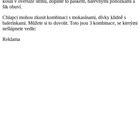
košili v oversize střihu, doplňte to páskem, barevnými ponožkami a
šik obuví.
Chlapci mohou zkusit kombinaci s mokasínami, dívky klidně s
balerínkami. Můžete si to dovolit. Toto jsou 3 kombinace, se kterými
nešlápnete vedle:
Reklama