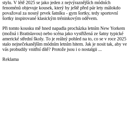
stylu. V létě 2025 se jako jeden z nejvýraznějších módních
fenoménů objevuje kousek, který by ještě před pár lety málokdo
považoval za nosný prvek šatníku - gym šortky, tedy sportovní
šortky inspirované klasickým tréninkovým oděvem.
Při tomto kousku mě hned napadla procházka letním New Yorkem
(možná i Bratislavou) nebo scéna jako vystřižená ze šatny typické
americké střední školy. To je reálný pohled na to, co se v roce 2025
stalo nejnečekanějším módním letním hitem. Jak je nosit tak, aby ve
vás probudily vnitřní dítě? Protože jsou i o nostalgii ...
Reklama