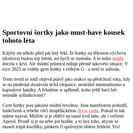
Sportovní šortky jako must-have kousek
tohoto léta
Kdyby mi někdo před pár lety řekl, že šortky na tělesnou výchovu
(doslova) budou top hitem, asi bych se zasmála. A to mám
módu
docela v krvi. Ale módní průmysl miluje přesně takovéto situace. V
roce 2025 se vrátily gym šortky s velkým G - a není to náhoda.
Tento trend se totiž objevil právě jako reakce na předchozí roky, kdy
se na piedestal dostávala tichá elegance, neutrální minimalismus a
kapsulové šatníky. A řekněme si upřímně, koho ještě baví být
neustále sofistikovaný?
Gym šortky jsou jakousi módní revoltou. Jsou manifestem pohodlí,
funkčnosti a rebelie vůči dospěláckému
dress codu
. Pokud to tak
máme nazvat. Můžete si je obléct na ranní iced latte, ale i večerní
Aperol. Prostě si je na sebe jen hodíte, a to bez toho, abyste se
museli trápit knoflíky, páskem či správným úhlem žehlení. Yes!