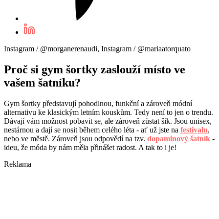
Instagram / @morganerenaudi, Instagram / @mariaatorquato
Proč si gym šortky zaslouží místo ve
vašem šatníku?
Gym šortky představují pohodlnou, funkční a zároveň módní
alternativu ke klasickým letním kouskům. Tedy není to jen o trendu.
Dávají vám možnost pobavit se, ale zároveň zůstat šik. Jsou unisex,
nestárnou a dají se nosit během celého léta - ať už jste na
festivalu
,
nebo ve městě. Zároveň jsou odpovědí na tzv.
dopaminový šatník
-
ideu, že móda by nám měla přinášet radost. A tak to i je!
Reklama