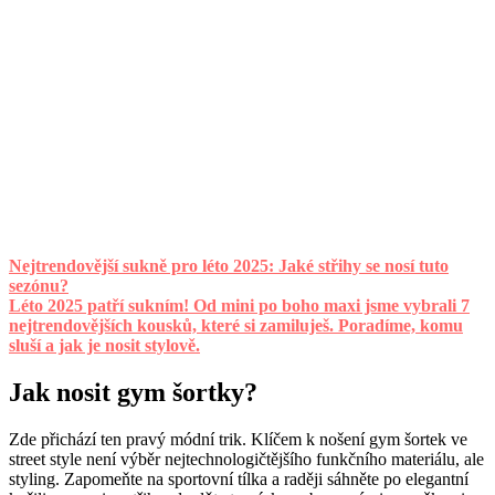
Nejtrendovější sukně pro léto 2025: Jaké střihy se nosí tuto
sezónu?
Léto 2025 patří sukním! Od mini po boho maxi jsme vybrali 7
nejtrendovějších kousků, které si zamiluješ. Poradíme, komu
sluší a jak je nosit stylově.
Jak nosit gym šortky?
Zde přichází ten pravý módní trik. Klíčem k nošení gym šortek ve
street style není výběr nejtechnologičtějšího funkčního materiálu, ale
styling. Zapomeňte na sportovní tílka a raději sáhněte po elegantní