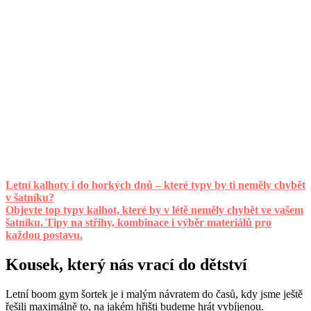
Letní kalhoty i do horkých dnů – které typy by ti neměly chybět
v šatníku?
Objevte top typy kalhot, které by v létě neměly chybět ve vašem
šatníku. Tipy na střihy, kombinace i výběr materiálů pro
každou postavu.
Kousek, který nás vrací do dětství
Letní boom gym šortek je i malým návratem do časů, kdy jsme ještě
řešili maximálně to, na jakém hřišti budeme hrát vybíjenou.