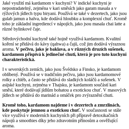
Jaké využití má kardamom v kuchyni? V indické kuchyni je
nepostradatelný, zejména v kari směsích jako garam masala a v
rýžových jídlech typu biryani. Používá se také v dezertech, jako jsou
gulab jamun a halva, kde dodává hloubku a komplexní chuť. Kromě
toho je základní ingrediencí v nápojích, jako jsou masala chai latte a
různé bylinkové čaje.
Středovýchodní kuchyně také hojně využívá kardamom. Kvalitní
koření se přidává do kávy (qahwa) a čajů, což jim dodává výraznou
aroma.
V pečivu, jako je baklava, a v různých druzích sušenek,
kardamom přispívá k jedinečné chuti, která je pro tuto kuchyni
charakteristická.
I v severských zemích, jako jsou Švédsko a Finsko, je kardamom
oblíbený. Používá se v tradičním pečivu, jako jsou kardamomové
rolky a chléb, a často se přidává do sladkých koláčů a sušenek. V
asijské kuchyni, zejména v Thajsku, je kardamom součástí kari
směsí, které dodávají jídlům bohatou a exotickou chuť. V masových
jídlech se přidává do marinád a omáček pro zvýraznění chuti.
Kromě toho, kardamom najdeme i v dezertech a zmrzlinách,
kde poskytuje jemnou a exotickou chuť.
V současnosti se stále
více využívá v moderních kuchyních při přípravě detoxikačních
nápojů a smoothies díky jeho zdravotním přínosům a osvěžující
aroma.