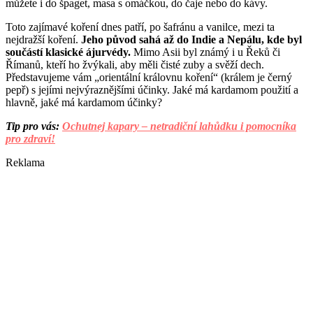
můžete i do špaget, masa s omáčkou, do čaje nebo do kávy.
Toto zajímavé koření dnes patří, po šafránu a vanilce, mezi ta
nejdražší koření.
Jeho původ sahá až do Indie a Nepálu, kde byl
součástí klasické ájurvédy.
Mimo Asii byl známý i u Řeků či
Římanů, kteří ho žvýkali, aby měli čisté zuby a svěží dech.
Představujeme vám „orientální královnu koření“ (králem je černý
pepř) s jejími nejvýraznějšími účinky. Jaké má kardamom použití a
hlavně, jaké má kardamom účinky?
Tip pro vás:
Ochutnej kapary – netradiční lahůdku i pomocníka
pro zdraví!
Reklama