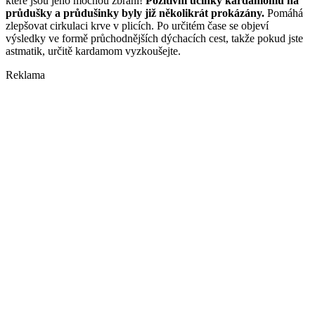
které jsou jeho mocnou zbraní!
Pozitivní účinky kardamomu na
průdušky a průdušinky byly již několikrát prokázány.
Pomáhá
zlepšovat cirkulaci krve v plicích. Po určitém čase se objeví
výsledky ve formě průchodnějších dýchacích cest, takže pokud jste
astmatik, určitě kardamom vyzkoušejte.
Reklama