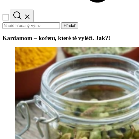
Hľadať
Kardamom – koření, které tě vyléčí. Jak?!