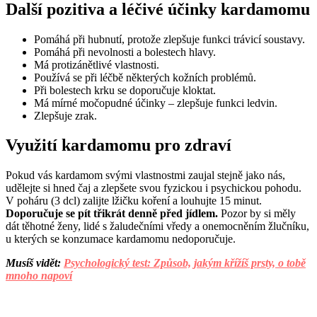
Další pozitiva a léčivé účinky kardamomu
Pomáhá při hubnutí, protože zlepšuje funkci trávicí soustavy.
Pomáhá při nevolnosti a bolestech hlavy.
Má protizánětlivé vlastnosti.
Používá se při léčbě některých kožních problémů.
Při bolestech krku se doporučuje kloktat.
Má mírné močopudné účinky – zlepšuje funkci ledvin.
Zlepšuje zrak.
Využití kardamomu pro zdraví
Pokud vás kardamom svými vlastnostmi zaujal stejně jako nás,
udělejte si hned čaj a zlepšete svou fyzickou i psychickou pohodu.
V poháru (3 dcl) zalijte lžičku koření a louhujte 15 minut.
Doporučuje se pít třikrát denně před jídlem.
Pozor by si měly
dát těhotné ženy, lidé s žaludečními vředy a onemocněním žlučníku,
u kterých se konzumace kardamomu nedoporučuje.
Musíš vidět:
Psychologický test: Způsob, jakým křížíš prsty, o tobě
mnoho napoví