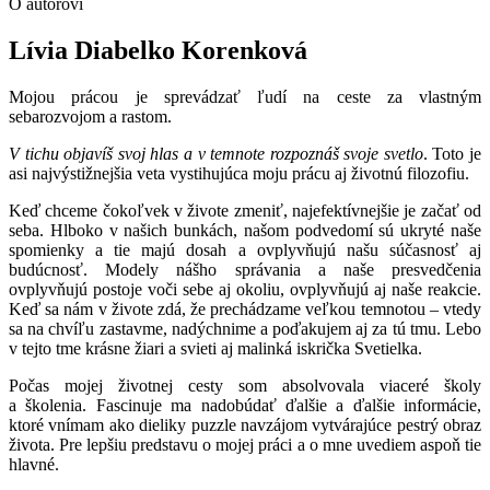
O autorovi
Lívia Diabelko Korenková
Mojou prácou je sprevádzať ľudí na ceste za vlastným
sebarozvojom a rastom.
V tichu objavíš svoj hlas a v temnote rozpoznáš svoje svetlo
. Toto je
asi najvýstižnejšia veta vystihujúca moju prácu aj životnú filozofiu.
Keď chceme čokoľvek v živote zmeniť, najefektívnejšie je začať od
seba. Hlboko v našich bunkách, našom podvedomí sú ukryté naše
spomienky a tie majú dosah a ovplyvňujú našu súčasnosť aj
budúcnosť. Modely nášho správania a naše presvedčenia
ovplyvňujú postoje voči sebe aj okoliu, ovplyvňujú aj naše reakcie.
Keď sa nám v živote zdá, že prechádzame veľkou temnotou – vtedy
sa na chvíľu zastavme, nadýchnime a poďakujem aj za tú tmu. Lebo
v tejto tme krásne žiari a svieti aj malinká iskrička Svetielka.
Počas mojej životnej cesty som absolvovala viaceré školy
a školenia. Fascinuje ma nadobúdať ďalšie a ďalšie informácie,
ktoré vnímam ako dieliky puzzle navzájom vytvárajúce pestrý obraz
života. Pre lepšiu predstavu o mojej práci a o mne uvediem aspoň tie
hlavné.