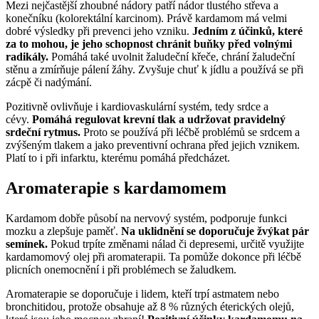
Mezi nejčastější zhoubné nádory patří nádor tlustého střeva a
konečníku (kolorektální karcinom). Právě kardamom má velmi
dobré výsledky při prevenci jeho vzniku.
Jedním z účinků, které
za to mohou, je jeho schopnost chránit buňky před volnými
radikály.
Pomáhá také uvolnit žaludeční křeče, chrání žaludeční
stěnu a zmírňuje pálení žáhy. Zvyšuje chuť k jídlu a používá se při
zácpě či nadýmání.
Pozitivně ovlivňuje i kardiovaskulární systém, tedy srdce a
cévy.
Pomáhá regulovat krevní tlak a udržovat pravidelný
srdeční rytmus.
Proto se používá při léčbě problémů se srdcem a
zvýšeným tlakem a jako preventivní ochrana před jejich vznikem.
Platí to i při infarktu, kterému pomáhá předcházet.
Aromaterapie s kardamomem
Kardamom dobře působí na nervový systém, podporuje funkci
mozku a zlepšuje paměť.
Na uklidnění se doporučuje žvýkat pár
semínek.
Pokud trpíte změnami nálad či depresemi, určitě využijte
kardamomový olej při aromaterapii. Ta pomůže dokonce při léčbě
plicních onemocnění i při problémech se žaludkem.
Aromaterapie se doporučuje i lidem, kteří trpí astmatem nebo
bronchitidou, protože obsahuje až 8 % různých éterických olejů,