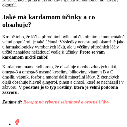
okouzlí.
Jaké má kardamom účinky a co
obsahuje?
Kromě toho, že léčba přírodními bylinami či kořením je momentálně
velmi populární, je také účinná. Výsledky nenastupují okamžitě jako
u farmakologicky vyrobených léků, ale u většiny přírodních léčiv
určitě nenajdete nežádoucí vedlejší účinky.
Proto se vám
kardamom určitě zalíbí!
Kardamom máme rádi proto, že obsahuje mnoho zdravých tuků,
omega-3 a omega-6 mastné kyseliny, bílkoviny, vitamín B a C,
draslík, vápník, fosfor a mnohé další minerální látky. Z éterických
olejů obsahuje hlavně gingerol, pinen a cineol, které se nacházejí i v
zázvoru.
V podstatě je to typ rostliny, která je velmi podobná
zázvoru.
Zaujme tě:
Recepty na výborné zeleninové a ovocné šťávy