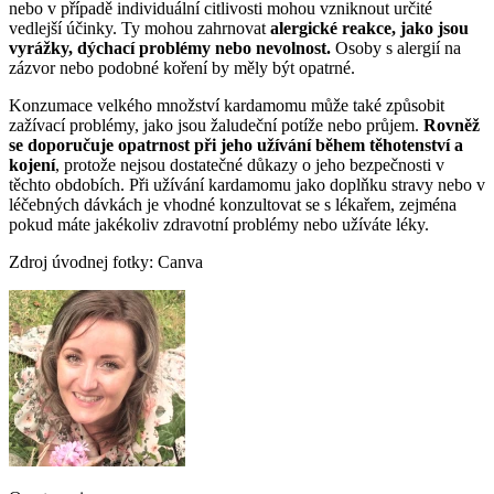
nebo v případě individuální citlivosti mohou vzniknout určité
vedlejší účinky. Ty mohou zahrnovat
alergické reakce, jako jsou
vyrážky, dýchací problémy nebo nevolnost.
Osoby s alergií na
zázvor nebo podobné koření by měly být opatrné.
Konzumace velkého množství kardamomu může také způsobit
zažívací problémy, jako jsou žaludeční potíže nebo průjem.
Rovněž
se doporučuje opatrnost při jeho užívání během těhotenství a
kojení
, protože nejsou dostatečné důkazy o jeho bezpečnosti v
těchto obdobích. Při užívání kardamomu jako doplňku stravy nebo v
léčebných dávkách je vhodné konzultovat se s lékařem, zejména
pokud máte jakékoliv zdravotní problémy nebo užíváte léky.
Zdroj úvodnej fotky: Canva