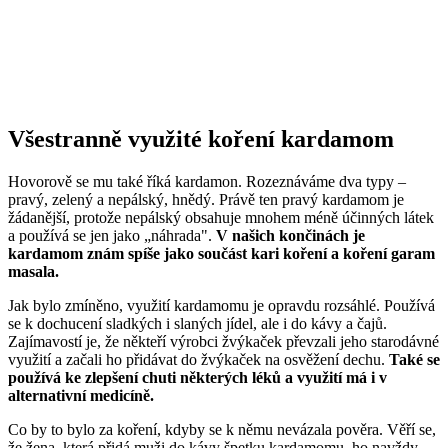
Všestranně využité koření kardamom
Hovorově se mu také říká kardamon. Rozeznáváme dva typy –
pravý, zelený a nepálský, hnědý. Právě ten pravý kardamom je
žádanější, protože nepálský obsahuje mnohem méně účinných látek
a používá se jen jako „náhrada".
V našich končinách je
kardamom znám spíše jako součást kari koření a koření garam
masala.
Jak bylo zmíněno, využití kardamomu je opravdu rozsáhlé. Používá
se k dochucení sladkých i slaných jídel, ale i do kávy a čajů.
Zajímavostí je, že někteří výrobci žvýkaček převzali jeho starodávné
využití a začali ho přidávat do žvýkaček na osvěžení dechu.
Také se
používá ke zlepšení chuti některých léků a využití má i v
alternativní medicíně.
Co by to bylo za koření, kdyby se k němu nevázala pověra. Věří se,
že žena, která přidá muži do kávy špetku kardamomu, ho navždy