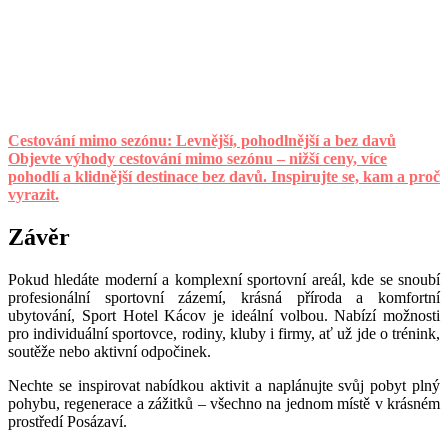
Cestování mimo sezónu: Levnější, pohodlnější a bez davů
Objevte výhody cestování mimo sezónu – nižší ceny, více
pohodlí a klidnější destinace bez davů. Inspirujte se, kam a proč
vyrazit.
Závěr
Pokud hledá
te modern
í a komplexní sportovní areál, kde se snoubí
profesion
ální sportovní zázemí, krásná příroda a komfortní
ubytování
, Sport Hotel K
ácov je ideální volbou. Nabízí možnosti
pro individuální sportovce, rodiny, kluby i firmy, ať už jde o tr
é
nink,
soutěže nebo aktivní odpočinek.
Nechte se inspirovat nabídkou aktivit a naplánujte svůj pobyt plný
pohybu, regenerace a zážitků – všechno na jednom místě v krásn
é
m
prostředí Posázaví.