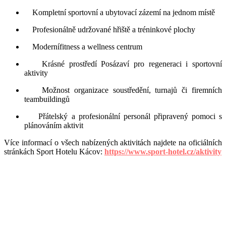
Kompletní sportovní a ubytovací zázemí na jednom místě
Profesion
álně udržovan
é
hřiště a tr
é
ninkov
é
plochy
Modern
í
fitness a wellness centrum
Krásn
é
prostředí Posázaví pro regeneraci i sportovní
aktivity
Možnost organizace soustředění, turnajů či firemní
ch
teambuilding
ů
Přátelský
a profesion
ální
person
á
l p
řipravený pomoci s
plánováním aktivit
Více informací
o v
šech nabízených aktivitách najdete na oficiálních
stránkách Sport Hotelu Ká
cov:
https://www.sport-hotel.cz/aktivity