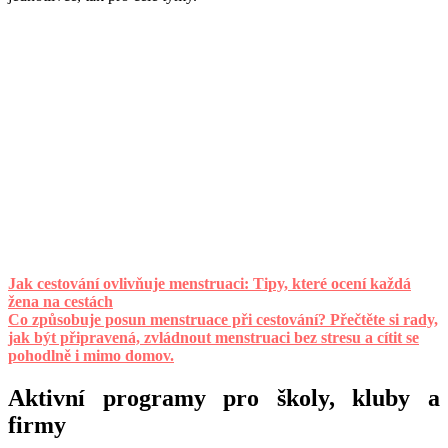
Jak cestování ovlivňuje menstruaci: Tipy, které ocení každá
žena na cestách
Co způsobuje posun menstruace při cestování? Přečtěte si rady,
jak být připravená, zvládnout menstruaci bez stresu a cítit se
pohodlně i mimo domov.
Aktivní programy pro školy, kluby a
firmy