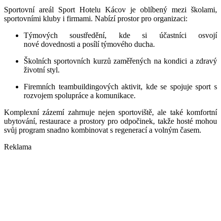
Sportovní areál Sport Hotelu Kácov je oblí
ben
ý mezi školami,
sportovními kluby i firmami. Nabízí prostor pro organizaci:
Týmových soustředění, kde si účastníci osvojí
nov
é
dovednosti a posílí týmov
é
ho ducha.
Školních sportovní
ch kurz
ů zaměřených na kondici a zdravý
životní styl.
Firemní
ch teambuildingov
ých aktivit, kde se spojuje sport s
rozvojem spolupráce a komunikace.
Komplexní zázemí zahrnuje nejen sportoviště, ale tak
é
komfortní
ubytování, restaurace a prostory pro odpočinek, takž
e host
é
mohou
svůj program snadno kombinovat s regenerací a volným časem.
Reklama