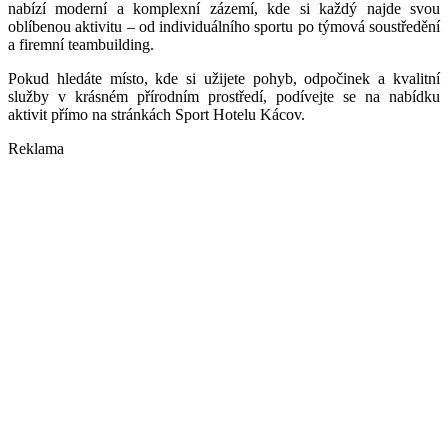
nabízí
modern
í a komplexní zázemí, kde si každý najde svou
oblíbenou aktivitu –
od individu
álního sportu po týmová soustředění
a firemní
teambuilding.
Pokud hledáte místo, kde si užijete pohyb, odpočinek a kvalitní
slu
žby v krásn
é
m přírodním prostředí, podívejte se na nabídku
aktivit přímo na stránkách Sport Hotelu Kácov.
Reklama