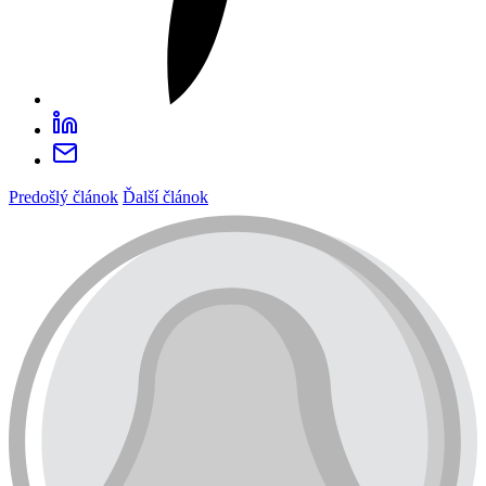
Predošlý článok
Ďalší článok