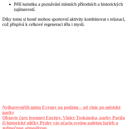
Pěší turistiku a poznávání místních přírodních a historických
zajímavostí.
Díky tomu si host
é
mohou sportovní aktivity kombinovat s relaxací
,
co
ž př
isp
ívá k celkov
é
regeneraci těla i mysli.
Nejbarevnější místa Evropy na podzim – od vinic po městské
parky
Objavte čaro jesennej Európy. Vinice Toskánska, parky Paríža
či historické uličky Prahy vás očaria svojou paletou farieb a
jedinečnou atmosférou.