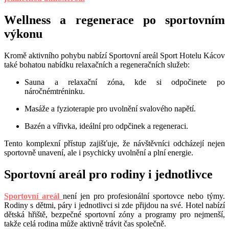
W
ellness a regenerace po sportovním
výkonu
Kromě aktivního pohybu nabízí Sportovní areál Sport Hotelu Kácov
tak
é
bohatou nabídku relaxačních a regeneračních služeb:
Sauna a relaxační z
ó
na, kde si odpočinete po
náročn
é
mtr
é
ninku.
Mas
áže a fyzioterapie pro uvolnění svalov
é
ho napětí.
Baz
é
n a vířivka, ideální pro odpčinek a regeneraci.
Tento komplexní přístup zajišťuje, že návštěvníci odcházejí nejen
sportovně unavení, ale i psychicky uvolnění a plní energie.
Sportovní areál pro rodiny i jednotlivce
Sportovní areál
nen
í jen pro profesionální sportovce nebo týmy.
Rodiny s dětmi, páry i jednotlivci si zde přijdou na sv
é
. Hotel nabízí
dětská hřiště, bezpečn
é
sportovní z
ó
ny a programy pro nejmenší,
takž
e cel
á rodina může aktivně trá
vit č
as společně.