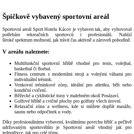
Špičkově vybavený sportovní areál
Sportovní areál Sport Hotelu Kácov je vybaven tak, aby vyhovoval
potřebám rekreačních sportovců
i profesion
álů. Nabízí
širok
é
spektrum mo
žností, jak trá
vit č
as aktivně a zároveň pohodlně.
V are
álu naleznete:
Multifunk
ční sportovní hřiště vhodn
é
pro tenis, volejbal,
basketbal či florbal.
Fitness centrum s moderními stroji a volnými váhami pro
individuální tr
é
nink.
Venkovní tr
é
ninkov
é
z
ó
ny, ideální pro atletiku, běh nebo
kondiční cvičení.
Běžeck
é
a cyklistick
é
trasy v malebn
é
m okolí Posázaví.
Golfov
é
hřiště a cvičn
é
plochy pro golfisty všech úrovní.
Relaxač
ní z
ó
na a wellness, kde si můž
ete dop
řá
t mas
áže,
saunu nebo odpočinek u vody.
Díky profesionálnímu vybavení, kvalitnímu povrchu hřišť
a peč
liv
ě
udržovaným sportovištím je Sportovní areál vhodný jak pro
jednotlivce, tak pro cel
é
týmy.