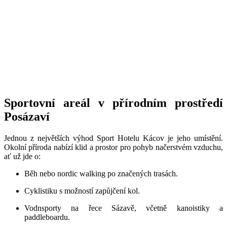
Sportovní areál v přírodním prostředí
Posázaví
Jednou z největší
ch v
ýhod Sport Hotelu Kácov je jeho umístění.
Okolní příroda nabízí klid a prostor pro pohyb načerstv
é
m vzduchu,
ať už jde o:
Běh nebo nordic walking po značených trasách.
Cyklistiku s možností zapůjčení
kol.
Vodnsporty na řece Sázavě, včetně kanoistiky a
paddleboardu.