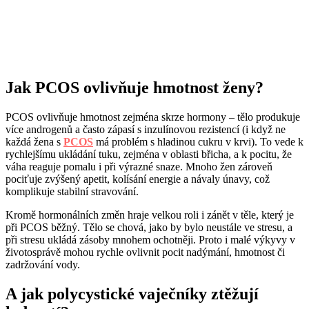
Jak PCOS ovlivňuje hmotnost ženy?
PCOS ovlivňuje hmotnost zejména skrze hormony – tělo produkuje
více androgenů a často zápasí s inzulínovou rezistencí (i když ne
každá žena s
PCOS
má problém s hladinou cukru v krvi). To vede k
rychlejšímu ukládání tuku, zejména v oblasti břicha, a k pocitu, že
váha reaguje pomalu i při výrazné snaze. Mnoho žen zároveň
pociťuje zvýšený apetit, kolísání energie a návaly únavy, což
komplikuje stabilní stravování.
Kromě hormonálních změn hraje velkou roli i zánět v těle, který je
při PCOS běžný. Tělo se chová, jako by bylo neustále ve stresu, a
při stresu ukládá zásoby mnohem ochotněji. Proto i malé výkyvy v
životosprávě mohou rychle ovlivnit pocit nadýmání, hmotnost či
zadržování vody.
A jak polycystické vaječníky ztěžují