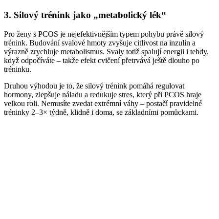
3. Silový trénink jako „metabolický lék“
Pro ženy s PCOS je nejefektivnějším typem pohybu právě silový
trénink. Budování svalové hmoty zvyšuje citlivost na inzulín a
výrazně zrychluje metabolismus. Svaly totiž spalují energii i tehdy,
když odpočíváte – takže efekt cvičení přetrvává ještě dlouho po
tréninku.
Druhou výhodou je to, že silový trénink pomáhá regulovat
hormony, zlepšuje náladu a redukuje stres, který při PCOS hraje
velkou roli. Nemusíte zvedat extrémní váhy – postačí pravidelné
tréninky 2–3× týdně, klidně i doma, se základními pomůckami.