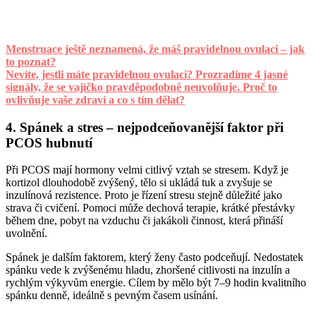
Menstruace ještě neznamená, že máš pravidelnou ovulaci – jak
to poznat?
Nevíte, jestli máte pravidelnou ovulaci? Prozradíme 4 jasné
signály, že se vajíčko pravděpodobně neuvolňuje. Proč to
ovlivňuje vaše zdraví a co s tím dělat?
4. Spánek a stres – nejpodceňovanější faktor při
PCOS hubnutí
Při PCOS mají hormony velmi citlivý vztah se stresem. Když je
kortizol dlouhodobě zvýšený, tělo si ukládá tuk a zvyšuje se
inzulínová rezistence. Proto je řízení stresu stejně důležité jako
strava či cvičení. Pomoci může dechová terapie, krátké přestávky
během dne, pobyt na vzduchu či jakákoli činnost, která přináší
uvolnění.
Spánek je dalším faktorem, který ženy často podceňují. Nedostatek
spánku vede k zvýšenému hladu, zhoršené citlivosti na inzulín a
rychlým výkyvům energie. Cílem by mělo být 7–9 hodin kvalitního
spánku denně, ideálně s pevným časem usínání.