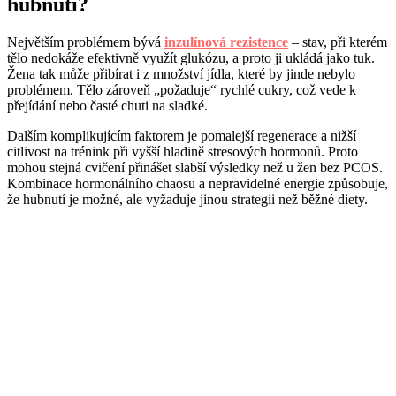
hubnutí?
Největším problémem bývá
inzulínová rezistence
– stav, při kterém
tělo nedokáže efektivně využít glukózu, a proto ji ukládá jako tuk.
Žena tak může přibírat i z množství jídla, které by jinde nebylo
problémem. Tělo zároveň „požaduje“ rychlé cukry, což vede k
přejídání nebo časté chuti na sladké.
Dalším komplikujícím faktorem je pomalejší regenerace a nižší
citlivost na trénink při vyšší hladině stresových hormonů. Proto
mohou stejná cvičení přinášet slabší výsledky než u žen bez PCOS.
Kombinace hormonálního chaosu a nepravidelné energie způsobuje,
že hubnutí je možné, ale vyžaduje jinou strategii než běžné diety.