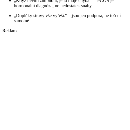
„Když nevím zhubnout, je to moje chyba.“ – PCOS je
hormonální diagnóza, ne nedostatek snahy.
„Doplňky stravy vše vyřeší.“ – jsou jen podpora, ne řešení
samotné.
Reklama