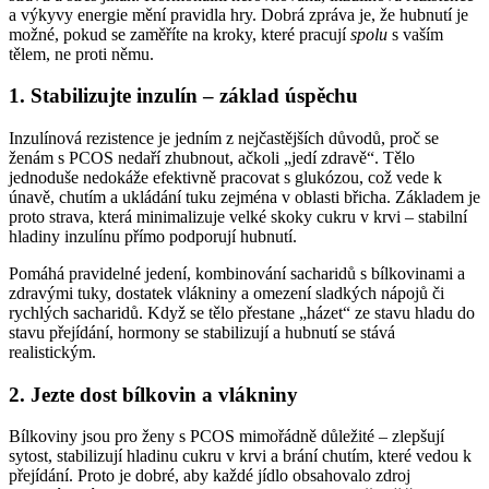
a výkyvy energie mění pravidla hry. Dobrá zpráva je, že hubnutí je
možné, pokud se zaměříte na kroky, které pracují
spolu
s vaším
tělem, ne proti němu.
1. Stabilizujte inzulín – základ úspěchu
Inzulínová rezistence je jedním z nejčastějších důvodů, proč se
ženám s PCOS nedaří zhubnout, ačkoli „jedí zdravě“. Tělo
jednoduše nedokáže efektivně pracovat s glukózou, což vede k
únavě, chutím a ukládání tuku zejména v oblasti břicha. Základem je
proto strava, která minimalizuje velké skoky cukru v krvi – stabilní
hladiny inzulínu přímo podporují hubnutí.
Pomáhá pravidelné jedení, kombinování sacharidů s bílkovinami a
zdravými tuky, dostatek vlákniny a omezení sladkých nápojů či
rychlých sacharidů. Když se tělo přestane „házet“ ze stavu hladu do
stavu přejídání, hormony se stabilizují a hubnutí se stává
realistickým.
2. Jezte dost bílkovin a vlákniny
Bílkoviny jsou pro ženy s PCOS mimořádně důležité – zlepšují
sytost, stabilizují hladinu cukru v krvi a brání chutím, které vedou k
přejídání. Proto je dobré, aby každé jídlo obsahovalo zdroj