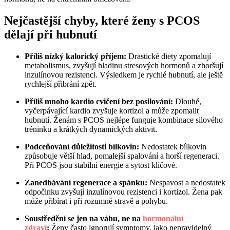
Nejčastější chyby, které ženy s PCOS
dělají při hubnutí
Příliš nízký kalorický příjem:
Drastické diety zpomalují
metabolismus, zvyšují hladinu stresových hormonů a zhoršují
inzulínovou rezistenci. Výsledkem je rychlé hubnutí, ale ještě
rychlejší přibrání zpět.
Příliš mnoho kardio cvičení bez posilování:
Dlouhé,
vyčerpávající kardio zvyšuje kortizol a může zpomalit
hubnutí. Ženám s PCOS nejlépe funguje kombinace silového
tréninku a krátkých dynamických aktivit.
Podceňování důležitosti bílkovin:
Nedostatek bílkovin
způsobuje větší hlad, pomalejší spalování a horší regeneraci.
Při PCOS jsou stabilní energie a sytost klíčové.
Zanedbávání regenerace a spánku:
Nespavost a nedostatek
odpočinku zvyšují inzulínovou rezistenci i kortizol. Žena pak
může přibírat i při rozumné stravě a pohybu.
Soustředění se jen na váhu, ne na
hormonální
zdraví
:
Ženy často ignorují symptomy, jako nepravidelný