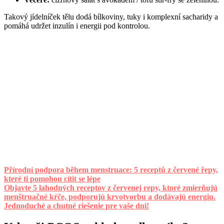
Takový jídelníček tělu dodá bílkoviny, tuky i komplexní sacharidy a
pomáhá udržet inzulín i energii pod kontrolou.
Přírodní podpora během menstruace: 5 receptů z červené řepy,
které ti pomohou cítit se lépe
Objavte 5 lahodných receptov z červenej repy, ktoré zmierňujú
menštruačné kŕče, podporujú krvotvorbu a dodávajú energiu.
Jednoduché a chutné riešenie pre vaše dni!