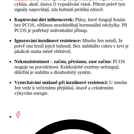
cyklus, akné, únava či vypadávání vlasů. Přitom právě tyto
signály napovídají, zda hubnutí probíhá zdravě.
Kopírování diet influencerek:
Plány, které fungují ženám
bez PCOS, většinou nezohledňují hormonální odchylky. Při
PCOS je potřebný individuální přístup.
Ignorování inzulínové rezistence:
Mnoho žen netuší, že
právě ona brzdí jejich hubnutí. Bez stabilního cukru v krvi je
jakákoli snaha méně efektivní.
Nekonzistentnost – začnu, přestanu, zase začnu:
PCOS
reaguje na pravidelnost. Krátkodobé extrémy nefungují,
důležitá je stabilita a dlouhodobý systém.
Vynechávání snídaně při inzulínové rezistenci:
U mnoha
žen vede k večernímu přejídání, únavě a celodenním
výkyvům energie.