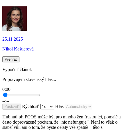
25.11.2025
Nikol Kaštierová
Prehrať
Vypočuť článok
Pripravujem slovenský hlas...
0:00
--:--
Rýchlosť
Hlas
Zastaviť
Hubnutí při PCOS může být pro mnoho žen frustrující, pomalé a
často doprovázené pocitem, že „nic nefunguje“. Není to však o
slabší vůli ani o tom, že byste dělaly vše špatně – tělo s