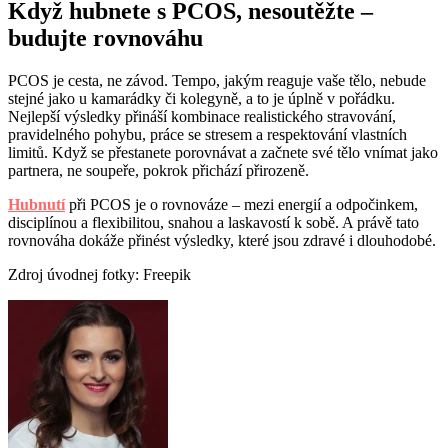
Když hubnete s PCOS, nesoutěžte –
budujte rovnováhu
PCOS je cesta, ne závod. Tempo, jakým reaguje vaše tělo, nebude
stejné jako u kamarádky či kolegyně, a to je úplně v pořádku.
Nejlepší výsledky přináší kombinace realistického stravování,
pravidelného pohybu, práce se stresem a respektování vlastních
limitů. Když se přestanete porovnávat a začnete své tělo vnímat jako
partnera, ne soupeře, pokrok přichází přirozeně.
Hubnutí
při PCOS je o rovnováze – mezi energií a odpočinkem,
disciplínou a flexibilitou, snahou a laskavostí k sobě. A právě tato
rovnováha dokáže přinést výsledky, které jsou zdravé i dlouhodobé.
Zdroj úvodnej fotky: Freepik