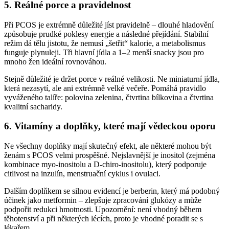
5. Reálné porce a pravidelnost
Při PCOS je extrémně důležité jíst pravidelně – dlouhé hladovění
způsobuje prudké poklesy energie a následné přejídání. Stabilní
režim dá tělu jistotu, že nemusí „šetřit“ kalorie, a metabolismus
funguje plynuleji. Tři hlavní jídla a 1–2 menší snacky jsou pro
mnoho žen ideální rovnováhou.
Stejně důležité je držet porce v reálné velikosti. Ne miniaturní jídla,
která nezasytí, ale ani extrémně velké večeře. Pomáhá pravidlo
vyváženého talíře: polovina zelenina, čtvrtina bílkovina a čtvrtina
kvalitní sacharidy.
6. Vitamíny a doplňky, které mají vědeckou oporu
Ne všechny doplňky mají skutečný efekt, ale některé mohou být
ženám s PCOS velmi prospěšné. Nejslavnější je inositol (zejména
kombinace myo-inositolu a D-chiro-inositolu), který podporuje
citlivost na inzulín, menstruační cyklus i ovulaci.
Dalším doplňkem se silnou evidencí je berberin, který má podobný
účinek jako metformin – zlepšuje zpracování glukózy a může
podpořit redukci hmotnosti. Upozornění: není vhodný během
těhotenství a při některých lécích, proto je vhodné poradit se s
lékařem.