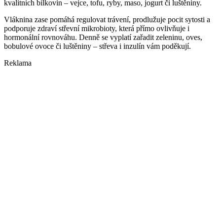
kvalitních bílkovin – vejce, tofu, ryby, maso, jogurt či luštěniny.
Vláknina zase pomáhá regulovat trávení, prodlužuje pocit sytosti a
podporuje zdraví střevní mikrobioty, která přímo ovlivňuje i
hormonální rovnováhu. Denně se vyplatí zařadit zeleninu, oves,
bobulové ovoce či luštěniny – střeva i inzulín vám poděkují.
Reklama