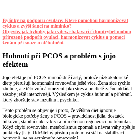
Bylinky na podporu ovulace: Které pomohou harmonizovat
cyklus a zvýší šanci na miminko?
Objevte, jak bylinky jako vitex, shatavari či kontryhel mohou
přirozeně podpořit ovulaci, harmonizovat cyklus a pomoci
ženám při snaze o otěhotnění.
Hubnutí při PCOS a problém s jojo
efektem
Jojo efekt je při PCOS mimořádně častý, protože nízkokalorické
diety přerušují hormonální rovnováhu ještě více. Žena sice rychle
zhubne, ale tělo vnímá omezení jako stres a po dietě začne ukládat
zásoby ještě intenzivněji. Výsledkem je cyklus hubnutí a přibírání,
který zhoršuje stav inzulínu i psychiku.
Tento problém se objevuje i proto, že většina diet ignoruje
biologické potřeby ženy s PCOS – pravidelnost jídla, dostatek
bílkovin, stabilní cukr v krvi a přiměřenou regeneraci po tréninku.
Když chybí rovnováha, metabolismus zpomalí a návrat váhy zpět je
prakticky jistý. Udržitelný přístup proto musí stát na stabilizaci
hormonů, ne na extrémním omezování.