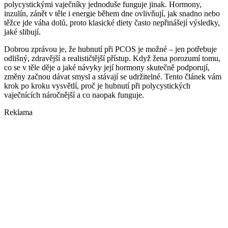
polycystickými vaječníky jednoduše funguje jinak. Hormony,
inzulín, zánět v těle i energie během dne ovlivňují, jak snadno nebo
těžce jde váha dolů, proto klasické diety často nepřinášejí výsledky,
jaké slibují.
Dobrou zprávou je, že hubnutí při PCOS je možné – jen potřebuje
odlišný, zdravější a realističtější přístup. Když žena porozumí tomu,
co se v těle děje a jaké návyky její hormony skutečně podporují,
změny začnou dávat smysl a stávají se udržitelné. Tento článek vám
krok po kroku vysvětlí, proč je hubnutí při polycystických
vaječnících náročnější a co naopak funguje.
Reklama