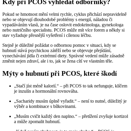
Kdy při PCOS vyhledat odborníky?
Pokud se hmotnost mění velmi rychle, cyklus přichází nepravidelně
nebo se objevují dlouhodobé problémy s energií, náladou či
vypadáváním vlasů, je na čase oslovit endokrinologa, gynekologa
nebo nutričního specialistu. PCOS může mít více forem a někdy si
stav vyžaduje přesnější vyšetření i cílenou léčbu.
Stejně je důležité požádat o odbornou pomoc v situaci, kdy se
hubnutí stává psychickou zátěží nebo se objevuje přejídání,
vynechávání jídla či extrémní diety. Správné vedení může zásadně
změnit nejen zdraví, ale i to, jak se žena cítí ve vlastním těle.
Mýty o hubnutí při PCOS, které škodí
„Stačí jíst méně kalorií.“ – při PCOS to tak nefunguje, klíčem
je inzulín a hormonální rovnováha.
„Sacharidy musím úplně vyřadit.“ – není to nutné, důležitý je
výběr a kombinace s bílkovinami.
„Musím cvičit každý den naplno.“ – přetížení zvyšuje kortizol
a může zpomalit hubnutí.