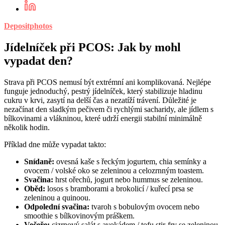
Depositphotos
Jídelníček při PCOS: Jak by mohl
vypadat den?
Strava při PCOS nemusí být extrémní ani komplikovaná. Nejlépe
funguje jednoduchý, pestrý jídelníček, který stabilizuje hladinu
cukru v krvi, zasytí na delší čas a nezatíží trávení. Důležité je
nezačínat den sladkým pečivem či rychlými sacharidy, ale jídlem s
bílkovinami a vlákninou, které udrží energii stabilní minimálně
několik hodin.
Příklad dne může vypadat takto:
Snídaně:
ovesná kaše s řeckým jogurtem, chia semínky a
ovocem / volské oko se zeleninou a celozrnným toastem.
Svačina:
hrst ořechů, jogurt nebo hummus se zeleninou.
Oběd:
losos s bramborami a brokolicí / kuřecí prsa se
zeleninou a quinoou.
Odpolední svačina:
tvaroh s bobulovým ovocem nebo
smoothie s bílkovinovým práškem.
Večeře:
cizrnový salát s avokádem / tofu stir-fry se zeleninou.