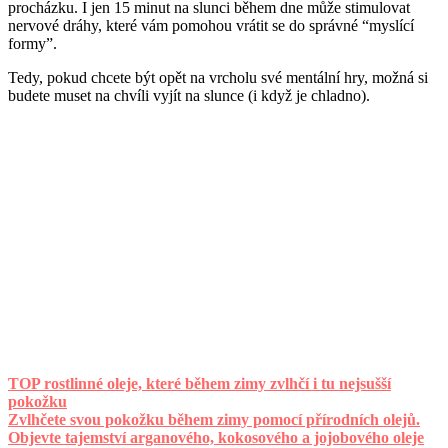
procházku. I jen 15 minut na slunci během dne může stimulovat
nervové dráhy, které vám pomohou vrátit se do správné “myslící
formy”.
Tedy, pokud chcete být opět na vrcholu své mentální hry, možná si
budete muset na chvíli vyjít na slunce (i když je chladno).
TOP rostlinné oleje, které během zimy zvlhčí i tu nejsušší
pokožku
Zvlhčete svou pokožku během zimy pomocí přírodních olejů.
Objevte tajemství arganového, kokosového a jojobového oleje