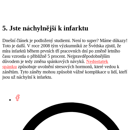
5. Jste náchylnější k infarktu
Dnešní článek je podložený studiemi. Není to super? Máme důkazy!
Toto je další. V roce 2008 tým výzkumníků ze Švédska zjistil, že
míra infarktů během prvních tří pracovních dní po změně letního
času vzrostla o přibližně 5 procent. Nejpravděpodobnějším
důvodem je tedy změna spánkových návyků.
Nedostatek
spánku
způsobuje uvolnění stresových hormonů, které vedou k
zánětům. Tyto záněty mohou způsobit vážné komplikace u lidí, kteří
jsou už náchylní k infarktu.