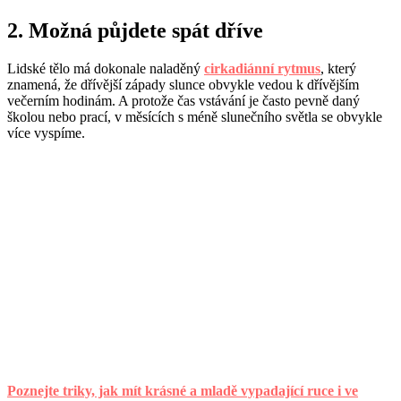
2. Možná půjdete spát dříve
Lidské tělo má dokonale naladěný
cirkadiánní rytmus
, který
znamená, že dřívější západy slunce obvykle vedou k dřívějším
večerním hodinám. A protože čas vstávání je často pevně daný
školou nebo prací, v měsících s méně slunečního světla se obvykle
více vyspíme.
Poznejte triky, jak mít krásné a mladě vypadající ruce i ve