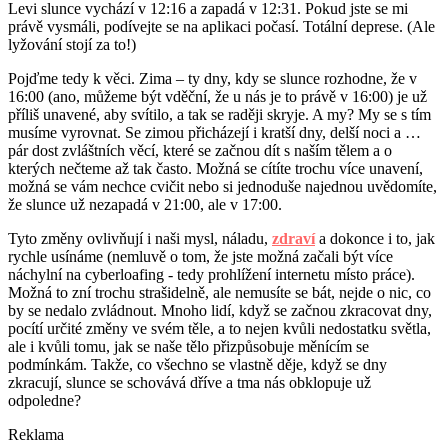
Levi slunce vychází v 12:16 a zapadá v 12:31. Pokud jste se mi
právě vysmáli, podívejte se na aplikaci počasí. Totální deprese. (Ale
lyžování stojí za to!)
Pojďme tedy k věci. Zima – ty dny, kdy se slunce rozhodne, že v
16:00 (ano, můžeme být vděční, že u nás je to právě v 16:00) je už
příliš unavené, aby svítilo, a tak se raději skryje. A my? My se s tím
musíme vyrovnat. Se zimou přicházejí i kratší dny, delší noci a …
pár dost zvláštních věcí, které se začnou dít s naším tělem a o
kterých nečteme až tak často. Možná se cítíte trochu více unavení,
možná se vám nechce cvičit nebo si jednoduše najednou uvědomíte,
že slunce už nezapadá v 21:00, ale v 17:00.
Tyto změny ovlivňují i naši mysl, náladu,
zdraví
a dokonce i to, jak
rychle usínáme (nemluvě o tom, že jste možná začali být více
náchylní na cyberloafing - tedy prohlížení internetu místo práce).
Možná to zní trochu strašidelně, ale nemusíte se bát, nejde o nic, co
by se nedalo zvládnout. Mnoho lidí, když se začnou zkracovat dny,
pocítí určité změny ve svém těle, a to nejen kvůli nedostatku světla,
ale i kvůli tomu, jak se naše tělo přizpůsobuje měnícím se
podmínkám. Takže, co všechno se vlastně děje, když se dny
zkracují, slunce se schovává dříve a tma nás obklopuje už
odpoledne?
Reklama