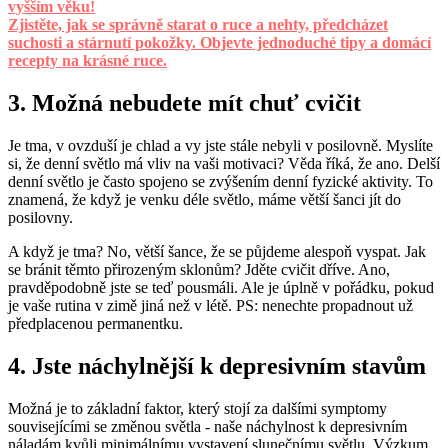
vyšším věku!
Zjistěte, jak se správně starat o ruce a nehty, předcházet
suchosti a stárnutí pokožky. Objevte jednoduché tipy a domácí
recepty na krásné ruce.
3. Možná nebudete mít chuť cvičit
Je tma, v ovzduší je chlad a vy jste stále nebyli v posilovně. Myslíte
si, že denní světlo má vliv na vaši motivaci
? Věda říká, že ano. Delší
denní světlo je často spojeno se zvýšením denní fyzické aktivity. To
znamená, že když je venku déle světlo, máme větší šanci jít do
posilovny.
A když je tma? No, větší šance, že se půjdeme alespoň vyspat. Jak
se bránit těmto přirozeným sklonům? Jděte cvičit dříve. Ano,
pravděpodobně jste se teď pousmáli. Ale je úplně v pořádku, pokud
je vaše rutina v zimě jiná než v létě. PS: nenechte propadnout už
předplacenou permanentku.
4. Jste náchylnější k depresivním stavům
Možná je to základní faktor, který stojí za dalšími symptomy
souvisejícími se změnou světla - naše náchylnost k depresivním
náladám kvůli minimálnímu vystavení slunečnímu světlu. Výzkum