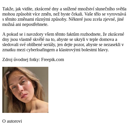
Takže, jak vidíte, zkrácené dny a snížené množství slunečního světla
mohou způsobit více změn, než byste čekali. Vaše tělo se vyrovnává
s těmito změnami různými způsoby. Některé jsou zcela zjevné, jiné
možná ani nepostřehnete.
A pokud se i navzdory všem těmto faktům rozhodnete, že zkrácené
dny jsou vlastně skvělé na to, abyste se ukryli v teple domova a
sledovali své oblíbené seriály, jen dejte pozor, abyste se nezasekli v
zmatku mezi cyberloafingem a klastrovými bolestmi hlavy.
Zdroj úvodnej fotky: Freepik.com
O autorovi