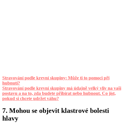
Stravování podle krevní skupiny: Může ti to pomoci při
hubnutí?
Stravování podle krevní skupiny má údajně velký vliv na vaši
postavu a na to, zda budete přibírat nebo hubnout. Co jíst,
pokud si chcete udržet váhu?
7. Mohou se objevit klastrové bolesti
hlavy