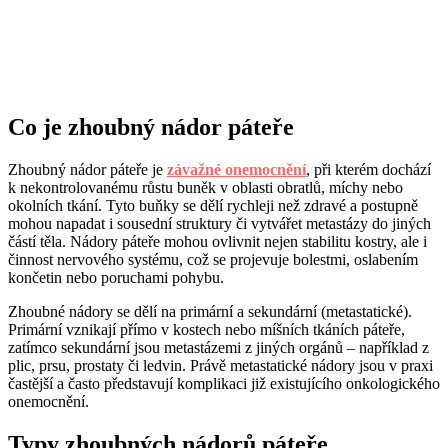
Co je zhoubný nádor páteře
Zhoubný nádor páteře je
závažné onemocnění
, při kterém dochází
k nekontrolovanému růstu buněk v oblasti obratlů, míchy nebo
okolních tkání. Tyto buňky se dělí rychleji než zdravé a postupně
mohou napadat i sousední struktury či vytvářet metastázy do jiných
částí těla. Nádory páteře mohou ovlivnit nejen stabilitu kostry, ale i
činnost nervového systému, což se projevuje bolestmi, oslabením
končetin nebo poruchami pohybu.
Zhoubné nádory se dělí na primární a sekundární (metastatické).
Primární vznikají přímo v kostech nebo míšních tkáních páteře,
zatímco sekundární jsou metastázemi z jiných orgánů – například z
plic, prsu, prostaty či ledvin. Právě metastatické nádory jsou v praxi
častější a často představují komplikaci již existujícího onkologického
onemocnění.
Typy zhoubných nádorů páteře