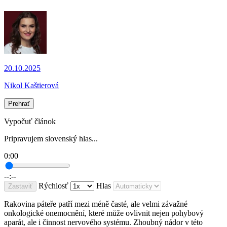
20.10.2025
Nikol Kaštierová
Prehrať
Vypočuť článok
Pripravujem slovenský hlas...
0:00
--:--
Rýchlosť
Hlas
Zastaviť
Rakovina páteře patří mezi méně časté, ale velmi závažné
onkologické onemocnění, které může ovlivnit nejen pohybový
aparát, ale i činnost nervového systému. Zhoubný nádor v této