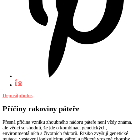
Depositphotos
Příčiny rakoviny páteře
Přesná příčina vzniku zhoubného nádoru páteře není vždy známa,
ale vědci se shodují, že jde o kombinaci genetických,
environmentálních a životních faktorů. Riziko zvyšují genetické
mutace, vystavení ionizujícímu záření a některé vrozené choroby,