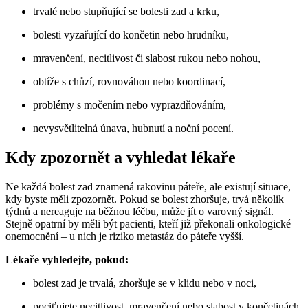
trvalé nebo stupňující se bolesti zad a krku,
bolesti vyzařující do končetin nebo hrudníku,
mravenčení, necitlivost či slabost rukou nebo nohou,
obtíže s chůzí, rovnováhou nebo koordinací,
problémy s močením nebo vyprazdňováním,
nevysvětlitelná únava, hubnutí a noční pocení.
Kdy zpozornět a vyhledat lékaře
Ne každá bolest zad znamená rakovinu páteře, ale existují situace,
kdy byste měli zpozornět. Pokud se bolest zhoršuje, trvá několik
týdnů a nereaguje na běžnou léčbu, může jít o varovný signál.
Stejně opatrní by měli být pacienti, kteří již překonali onkologické
onemocnění – u nich je riziko metastáz do páteře vyšší.
Lékaře vyhledejte, pokud:
bolest zad je trvalá, zhoršuje se v klidu nebo v noci,
pociťujete necitlivost, mravenčení nebo slabost v končetinách,