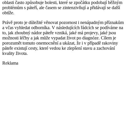
oblasti často způsobuje bolesti, které se zpočátku podobají běžným
problémům s páteří, ale časem se zintenzivňují a přidávají se další
obtíže.
Právě proto je důležité věnovat pozornost i nenápadným příznakům
a včas vyhledat odborníka. V následujících řádcích se podíváme na
to, jak zhoubný nádor páteře vzniká, jaké má projevy, jaké jsou
možnosti léčby a jak může vypadat život po diagnóze. Cílem je
porozumět tomuto onemocnění a ukázat, že i v případě rakoviny
páteře existují cesty, které vedou ke zlepšení stavu a zachování
kvality života.
Reklama