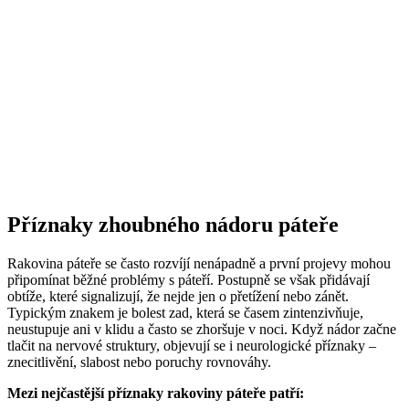
Příznaky zhoubného nádoru páteře
Rakovina páteře se často rozvíjí nenápadně a první projevy mohou
připomínat běžné problémy s páteří. Postupně se však přidávají
obtíže, které signalizují, že nejde jen o přetížení nebo zánět.
Typickým znakem je bolest zad, která se časem zintenzivňuje,
neustupuje ani v klidu a často se zhoršuje v noci. Když nádor začne
tlačit na nervové struktury, objevují se i neurologické příznaky –
znecitlivění, slabost nebo poruchy rovnováhy.
Mezi nejčastější příznaky rakoviny páteře patří: