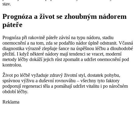
stav.
Prognóza a život se zhoubným nádorem
páteře
Prognóza při rakovině páteře závisí na typu nádoru, stadiu
onemocnění a na tom, zda se podařilo nádor úplně odstranit. Včasná
diagnostika výrazně zlepšuje šance na úspěšnou léčbu a dlouhodobé
přežití. I když některé nádory mají tendenci se vracet, moderní
metody léčby dokáží jejich růst zpomalit a udržet onemocnění pod
kontrolou.
Život po léčbě vyžaduje zdravý životní styl, dostatek pohybu,
správnou výživu a duševní rovnováhu – všechny tyto faktory
podporují regeneraci těla a pomáhají udržet vitalitu i po náročném
období léčby.
Reklama