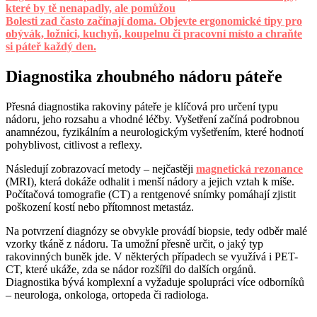
které by tě nenapadly, ale pomůžou
Bolesti zad často začínají doma. Objevte ergonomické tipy pro
obývák, ložnici, kuchyň, koupelnu či pracovní místo a chraňte
si páteř každý den.
Diagnostika zhoubného nádoru páteře
Přesná diagnostika rakoviny páteře je klíčová pro určení typu
nádoru, jeho rozsahu a vhodné léčby. Vyšetření začíná podrobnou
anamnézou, fyzikálním a neurologickým vyšetřením, které hodnotí
pohyblivost, citlivost a reflexy.
Následují zobrazovací metody – nejčastěji
magnetická rezonance
(MRI), která dokáže odhalit i menší nádory a jejich vztah k míše.
Počítačová tomografie (CT) a rentgenové snímky pomáhají zjistit
poškození kostí nebo přítomnost metastáz.
Na potvrzení diagnózy se obvykle provádí biopsie, tedy odběr malé
vzorky tkáně z nádoru. Ta umožní přesně určit, o jaký typ
rakovinných buněk jde. V některých případech se využívá i PET-
CT, které ukáže, zda se nádor rozšířil do dalších orgánů.
Diagnostika bývá komplexní a vyžaduje spolupráci více odborníků
– neurologa, onkologa, ortopeda či radiologa.