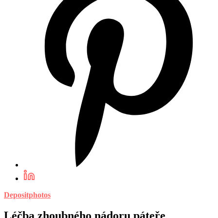
Depositphotos
Léčba zhoubného nádoru páteře