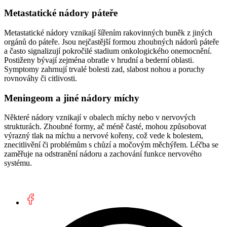
Metastatické nádory páteře
Metastatické nádory vznikají šířením rakovinných buněk z jiných
orgánů do páteře. Jsou nejčastější formou zhoubných nádorů páteře
a často signalizují pokročilé stadium onkologického onemocnění.
Postiženy bývají zejména obratle v hrudní a bederní oblasti.
Symptomy zahrnují trvalé bolesti zad, slabost nohou a poruchy
rovnováhy či citlivosti.
Meningeom a jiné nádory míchy
Některé nádory vznikají v obalech míchy nebo v nervových
strukturách. Zhoubné formy, ač méně časté, mohou způsobovat
výrazný tlak na míchu a nervové kořeny, což vede k bolestem,
znecitlivění či problémům s chůzí a močovým měchýřem. Léčba se
zaměřuje na odstranění nádoru a zachování funkce nervového
systému.