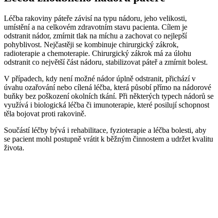
Léčba rakoviny páteře závisí na typu nádoru, jeho velikosti,
umístění a na celkovém zdravotním stavu pacienta. Cílem je
odstranit nádor, zmírnit tlak na míchu a zachovat co nejlepší
pohyblivost. Nejčastěji se kombinuje chirurgický zákrok,
radioterapie a chemoterapie. Chirurgický zákrok má za úlohu
odstranit co největší část nádoru, stabilizovat páteř a zmírnit bolest.
V případech, kdy není možné nádor úplně odstranit, přichází v
úvahu ozařování nebo cílená léčba, která působí přímo na nádorové
buňky bez poškození okolních tkání. Při některých typech nádorů se
využívá i biologická léčba či imunoterapie, které posilují schopnost
těla bojovat proti rakovině.
Součástí léčby bývá i rehabilitace, fyzioterapie a léčba bolesti, aby
se pacient mohl postupně vrátit k běžným činnostem a udržet kvalitu
života.