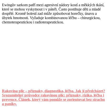
Ewingův sarkom patří mezi agresivní nádory kostí a měkkých tkání,
které se mohou vyskytnout i v páteři. Často postihuje děti a mladé
dospělé. Kromě bolestí zad může způsobovat horečky, únavu a
úbytek hmotnosti. Vyžaduje kombinovanou léčbu – chirurgickou,
chemoterapeutickou i radioterapeutickou.
Rakovina plic – příznaky, diagnostika, léčba. Jak jí předcházet?
Srozumitelný průvodce rakovinou plic: příznaky, rizika, léčba i
prevence. Článek, který vám pomůže se zorientovat bez strachu
a paniky.