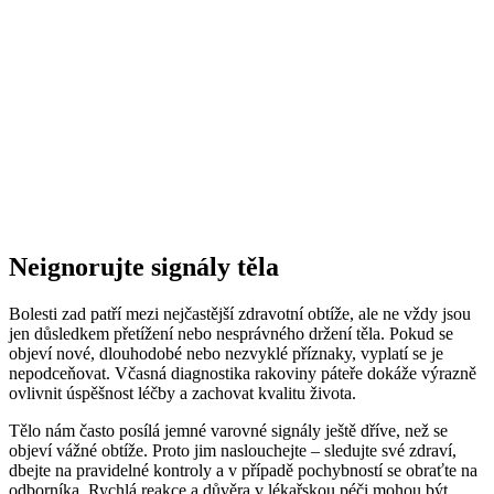
Neignorujte signály těla
Bolesti zad patří mezi nejčastější zdravotní obtíže, ale ne vždy jsou
jen důsledkem přetížení nebo nesprávného držení těla. Pokud se
objeví nové, dlouhodobé nebo nezvyklé příznaky, vyplatí se je
nepodceňovat. Včasná diagnostika rakoviny páteře dokáže výrazně
ovlivnit úspěšnost léčby a zachovat kvalitu života.
Tělo nám často posílá jemné varovné signály ještě dříve, než se
objeví vážné obtíže. Proto jim naslouchejte – sledujte své zdraví,
dbejte na pravidelné kontroly a v případě pochybností se obraťte na
odborníka. Rychlá reakce a důvěra v lékařskou péči mohou být