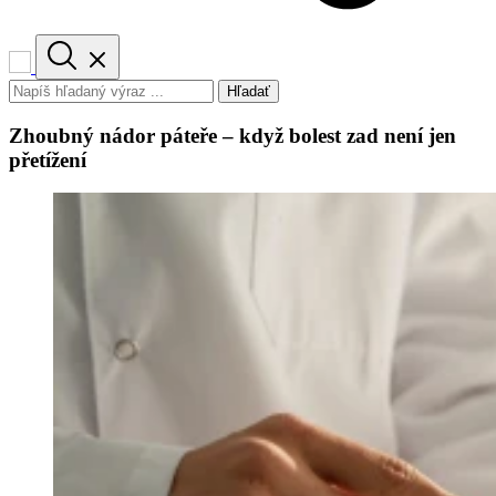
Hľadať
Zhoubný nádor páteře – když bolest zad není jen
přetížení