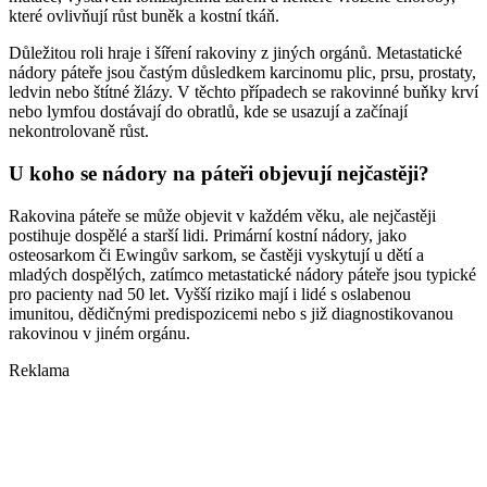
které ovlivňují růst buněk a kostní tkáň.
Důležitou roli hraje i šíření rakoviny z jiných orgánů. Metastatické
nádory páteře jsou častým důsledkem karcinomu plic, prsu, prostaty,
ledvin nebo štítné žlázy. V těchto případech se rakovinné buňky krví
nebo lymfou dostávají do obratlů, kde se usazují a začínají
nekontrolovaně růst.
U koho se nádory na páteři objevují nejčastěji?
Rakovina páteře se může objevit v každém věku, ale nejčastěji
postihuje dospělé a starší lidi. Primární kostní nádory, jako
osteosarkom či Ewingův sarkom, se častěji vyskytují u dětí a
mladých dospělých, zatímco metastatické nádory páteře jsou typické
pro pacienty nad 50 let. Vyšší riziko mají i lidé s oslabenou
imunitou, dědičnými predispozicemi nebo s již diagnostikovanou
rakovinou v jiném orgánu.
Reklama