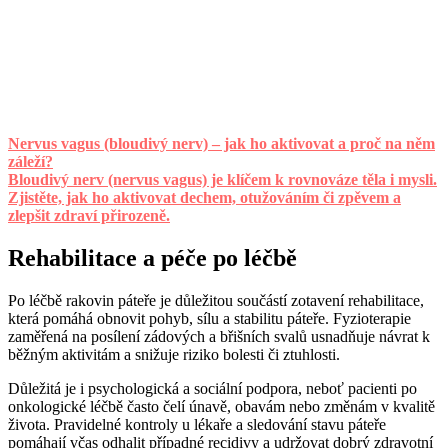
Nervus vagus (bloudivý nerv) – jak ho aktivovat a proč na něm
záleží?
Bloudivý nerv (nervus vagus) je klíčem k rovnováze těla i mysli.
Zjistěte, jak ho aktivovat dechem, otužováním či zpěvem a
zlepšit zdraví přirozeně.
Rehabilitace a péče po léčbě
Po léčbě rakovin páteře je důležitou součástí zotavení rehabilitace,
která pomáhá obnovit pohyb, sílu a stabilitu páteře. Fyzioterapie
zaměřená na posílení zádových a břišních svalů usnadňuje návrat k
běžným aktivitám a snižuje riziko bolesti či ztuhlosti.
Důležitá je i psychologická a sociální podpora, neboť pacienti po
onkologické léčbě často čelí únavě, obavám nebo změnám v kvalitě
života. Pravidelné kontroly u lékaře a sledování stavu páteře
pomáhají včas odhalit případné recidivy a udržovat dobrý zdravotní