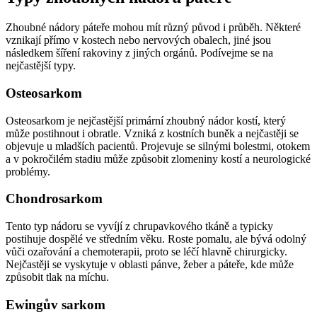
Zhoubné nádory páteře mohou mít různý původ i průběh. Některé
vznikají přímo v kostech nebo nervových obalech, jiné jsou
následkem šíření rakoviny z jiných orgánů. Podívejme se na
nejčastější typy.
Osteosarkom
Osteosarkom je nejčastější primární zhoubný nádor kostí, který
může postihnout i obratle. Vzniká z kostních buněk a nejčastěji se
objevuje u mladších pacientů. Projevuje se silnými bolestmi, otokem
a v pokročilém stadiu může způsobit zlomeniny kostí a neurologické
problémy.
Chondrosarkom
Tento typ nádoru se vyvíjí z chrupavkového tkáně a typicky
postihuje dospělé ve středním věku. Roste pomalu, ale bývá odolný
vůči ozařování a chemoterapii, proto se léčí hlavně chirurgicky.
Nejčastěji se vyskytuje v oblasti pánve, žeber a páteře, kde může
způsobit tlak na míchu.
Ewingův sarkom