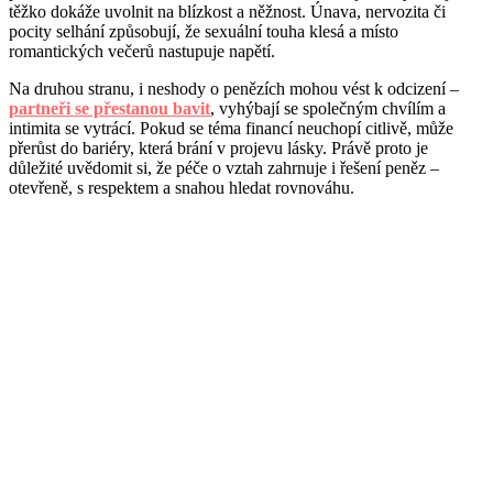
těžko dokáže uvolnit na blízkost a něžnost. Únava, nervozita či
pocity selhání způsobují, že sexuální touha klesá a místo
romantických večerů nastupuje napětí.
Na druhou stranu, i neshody o penězích mohou vést k odcizení –
partneři se přestanou bavit
, vyhýbají se společným chvílím a
intimita se vytrácí. Pokud se téma financí neuchopí citlivě, může
přerůst do bariéry, která brání v projevu lásky. Právě proto je
důležité uvědomit si, že péče o vztah zahrnuje i řešení peněz –
otevřeně, s respektem a snahou hledat rovnováhu.