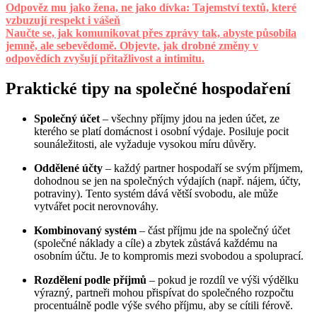
Odpověz mu jako žena, ne jako dívka: Tajemství textů, které
vzbuzují respekt i vášeň
Naučte se, jak komunikovat přes zprávy tak, abyste působila
jemně, ale sebevědomě. Objevte, jak drobné změny v
odpovědích zvyšují přitažlivost a intimitu.
Praktické tipy na společné hospodaření
Společný účet
– všechny příjmy jdou na jeden účet, ze
kterého se platí domácnost i osobní výdaje. Posiluje pocit
sounáležitosti, ale vyžaduje vysokou míru důvěry.
Oddělené účty
– každý partner hospodaří se svým příjmem,
dohodnou se jen na společných výdajích (např. nájem, účty,
potraviny). Tento systém dává větší svobodu, ale může
vytvářet pocit nerovnováhy.
Kombinovaný systém
– část příjmu jde na společný účet
(společné náklady a cíle) a zbytek zůstává každému na
osobním účtu. Je to kompromis mezi svobodou a spoluprací.
Rozdělení podle příjmů
– pokud je rozdíl ve výši výdělku
výrazný, partneři mohou přispívat do společného rozpočtu
procentuálně podle výše svého příjmu, aby se cítili férově.