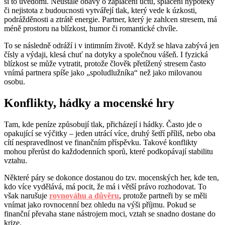
si to uvědomí. Neustálé obavy o zaplacení účtů, splácení hypotéky
či nejistota z budoucnosti vytvářejí tlak, který vede k úzkosti,
podrážděnosti a ztrátě energie. Partner, který je zahlcen stresem, má
méně prostoru na blízkost, humor či romantické chvíle.
To se následně odráží i v intimním životě. Když se hlava zabývá jen
čísly a výdaji, klesá chuť na dotyky a společnou vášeň. I fyzická
blízkost se může vytratit, protože člověk přetížený stresem často
vnímá partnera spíše jako „spoludlužníka“ než jako milovanou
osobu.
Konflikty, hádky a mocenské hry
Tam, kde peníze způsobují tlak, přicházejí i hádky. Často jde o
opakující se výčitky – jeden utrácí více, druhý šetří příliš, nebo oba
cítí nespravedlnost ve finančním příspěvku. Takové konflikty
mohou přerůst do každodenních sporů, které podkopávají stabilitu
vztahu.
Některé páry se dokonce dostanou do tzv. mocenských her, kde ten,
kdo více vydělává, má pocit, že má i větší právo rozhodovat. To
však narušuje
rovnováhu a důvěru
, protože partneři by se měli
vnímat jako rovnocenní bez ohledu na výši příjmu. Pokud se
finanční převaha stane nástrojem moci, vztah se snadno dostane do
krize.