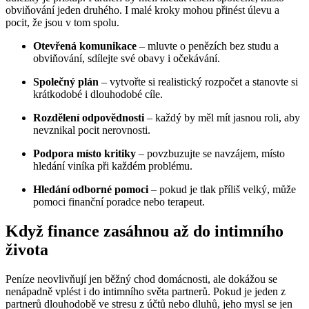
obviňování jeden druhého. I malé kroky mohou přinést úlevu a
pocit, že jsou v tom spolu.
Otevřená komunikace
– mluvte o penězích bez studu a
obviňování, sdílejte své obavy i očekávání.
Společný plán
– vytvořte si realistický rozpočet a stanovte si
krátkodobé i dlouhodobé cíle.
Rozdělení odpovědnosti
– každý by měl mít jasnou roli, aby
nevznikal pocit nerovnosti.
Podpora místo kritiky
– povzbuzujte se navzájem, místo
hledání viníka při každém problému.
Hledání odborné pomoci
– pokud je tlak příliš velký, může
pomoci finanční poradce nebo terapeut.
Když finance zasáhnou až do intimního
života
Peníze neovlivňují jen běžný chod domácnosti, ale dokážou se
nenápadně vplést i do intimního světa partnerů. Pokud je jeden z
partnerů dlouhodobě ve stresu z účtů nebo dluhů, jeho mysl se jen