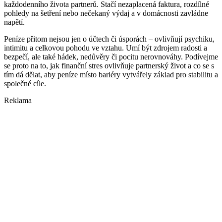
každodenního života partnerů. Stačí nezaplacená faktura, rozdílné
pohledy na šetření nebo nečekaný výdaj a v domácnosti zavládne
napětí.
Peníze přitom nejsou jen o účtech či úsporách – ovlivňují psychiku,
intimitu a celkovou pohodu ve vztahu. Umí být zdrojem radosti a
bezpečí, ale také hádek, nedůvěry či pocitu nerovnováhy. Podívejme
se proto na to, jak finanční stres ovlivňuje partnerský život a co se s
tím dá dělat, aby peníze místo bariéry vytvářely základ pro stabilitu a
společné cíle.
Reklama