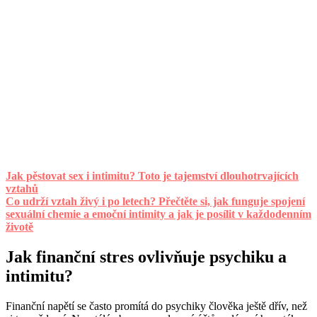
Jak pěstovat sex i intimitu? Toto je tajemství dlouhotrvajících
vztahů
Co udrží vztah živý i po letech? Přečtěte si, jak funguje spojení
sexuální chemie a emoční intimity a jak je posílit v každodenním
životě
Jak finanční stres ovlivňuje psychiku a
intimitu?
Finanční napětí se často promítá do psychiky člověka ještě dřív, než