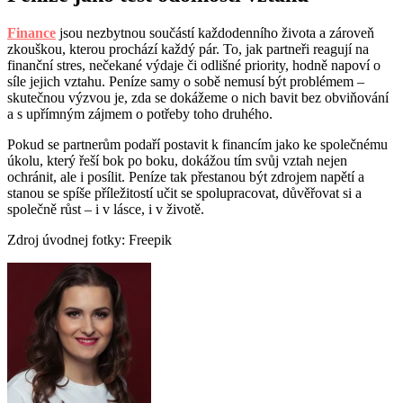
Finance
jsou nezbytnou součástí každodenního života a zároveň
zkouškou, kterou prochází každý pár. To, jak partneři reagují na
finanční stres, nečekané výdaje či odlišné priority, hodně napoví o
síle jejich vztahu. Peníze samy o sobě nemusí být problémem –
skutečnou výzvou je, zda se dokážeme o nich bavit bez obviňování
a s upřímným zájmem o potřeby toho druhého.
Pokud se partnerům podaří postavit k financím jako ke společnému
úkolu, který řeší bok po boku, dokážou tím svůj vztah nejen
ochránit, ale i posílit. Peníze tak přestanou být zdrojem napětí a
stanou se spíše příležitostí učit se spolupracovat, důvěřovat si a
společně růst – i v lásce, i v životě.
Zdroj úvodnej fotky: Freepik