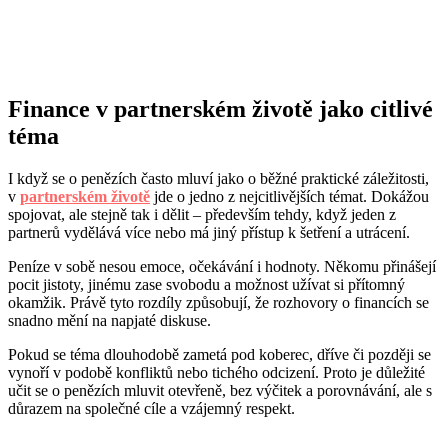
Finance v partnerském životě jako citlivé
téma
I když se o penězích často mluví jako o běžné praktické záležitosti,
v
partnerském životě
jde o jedno z nejcitlivějších témat. Dokážou
spojovat, ale stejně tak i dělit – především tehdy, když jeden z
partnerů vydělává více nebo má jiný přístup k šetření a utrácení.
Peníze v sobě nesou emoce, očekávání i hodnoty. Někomu přinášejí
pocit jistoty, jinému zase svobodu a možnost užívat si přítomný
okamžik. Právě tyto rozdíly způsobují, že rozhovory o financích se
snadno mění na napjaté diskuse.
Pokud se téma dlouhodobě zametá pod koberec, dříve či později se
vynoří v podobě konfliktů nebo tichého odcizení. Proto je důležité
učit se o penězích mluvit otevřeně, bez výčitek a porovnávání, ale s
důrazem na společné cíle a vzájemný respekt.