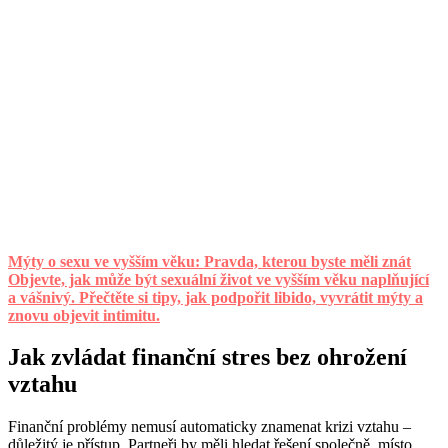
Mýty o sexu ve vyšším věku: Pravda, kterou byste měli znát
Objevte, jak může být sexuální život ve vyšším věku naplňující
a vášnivý. Přečtěte si tipy, jak podpořit libido, vyvrátit mýty a
znovu objevit intimitu.
Jak zvládat finanční stres bez ohrožení
vztahu
Finanční problémy nemusí automaticky znamenat krizi vztahu –
důležitý je přístup. Partneři by měli hledat řešení společně, místo