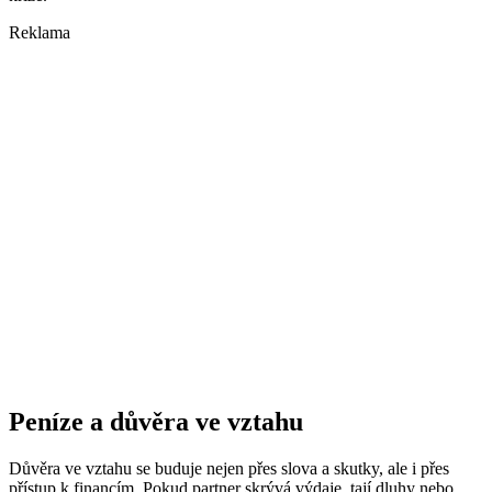
Reklama
Peníze a důvěra ve vztahu
Důvěra ve vztahu se buduje nejen přes slova a skutky, ale i přes
přístup k financím. Pokud partner skrývá výdaje, tají dluhy nebo