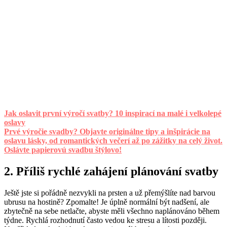
Jak oslavit první výročí svatby? 10 inspirací na malé i velkolepé
oslavy
Prvé výročie svadby? Objavte originálne tipy a inšpirácie na
oslavu lásky, od romantických večerí až po zážitky na celý život.
Oslávte papierovú svadbu štýlovo!
2. Příliš rychlé zahájení plánování svatby
Ještě jste si pořádně nezvykli na prsten a už přemýšlíte nad barvou
ubrusu na hostině? Zpomalte! Je úplně normální být nadšení, ale
zbytečně na sebe netlačte, abyste měli všechno naplánováno během
týdne. Rychlá rozhodnutí často vedou ke stresu a lítosti později.