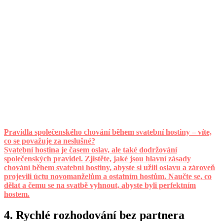
Pravidla společenského chování během svatební hostiny – víte,
co se považuje za neslušné?
Svatební hostina je časem oslav, ale také dodržování
společenských pravidel. Zjistěte, jaké jsou hlavní zásady
chování během svatební hostiny, abyste si užili oslavu a zároveň
projevili úctu novomanželům a ostatním hostům. Naučte se, co
dělat a čemu se na svatbě vyhnout, abyste byli perfektním
hostem.
4. Rychlé rozhodování bez partnera