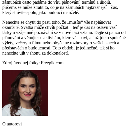
zásnubách často padáme do víru plánování, termínů a úkolů,
přičemž se může ztratit to, co je na zásnubách nejkrásnější – čas,
který strávíte spolu, jako budoucí manželé.
Nenechte se chytit do pasti toho, že „musíte“ vše naplánovat
okamžitě. Svatba může chvíli počkat – teď je čas na oslavu vaší
lásky a vzájemné poznávání se v nové fázi vztahu. Dejte si pauzu od
plánování a věnujte se aktivitám, které vás baví, ať už jde o společné
výlety, večery u filmu nebo obyčejné rozhovory o vašich snech a
představách o budoucnosti. Toto období je jedinečné, tak si ho
nenechte ujít v shonu za dokonalostí.
Zdroj úvodnej fotky: Freepik.com
O autorovi