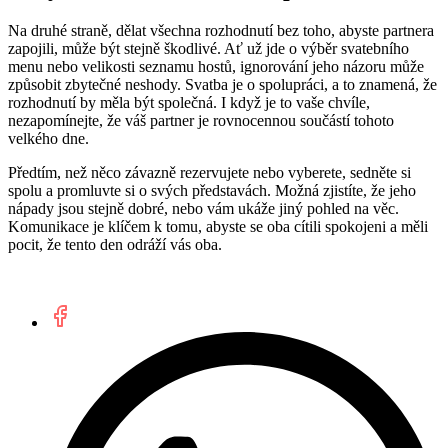
Na druhé straně, dělat všechna rozhodnutí bez toho, abyste partnera
zapojili, může být stejně škodlivé. Ať už jde o výběr svatebního
menu nebo velikosti seznamu hostů, ignorování jeho názoru může
způsobit zbytečné neshody. Svatba je o spolupráci, a to znamená, že
rozhodnutí by měla být společná. I když je to vaše chvíle,
nezapomínejte, že váš partner je rovnocennou součástí tohoto
velkého dne.
Předtím, než něco závazně rezervujete nebo vyberete, sedněte si
spolu a promluvte si o svých představách. Možná zjistíte, že jeho
nápady jsou stejně dobré, nebo vám ukáže jiný pohled na věc.
Komunikace je klíčem k tomu, abyste se oba cítili spokojeni a měli
pocit, že tento den odráží vás oba.