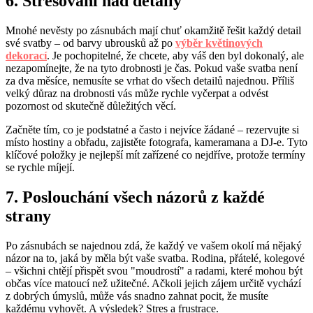
6. Stresování nad detaily
Mnohé nevěsty po zásnubách mají chuť okamžitě řešit každý detail
své svatby – od barvy ubrousků až po
výběr květinových
dekorací
. Je pochopitelné, že chcete, aby váš den byl dokonalý, ale
nezapomínejte, že na tyto drobnosti je čas. Pokud vaše svatba není
za dva měsíce, nemusíte se vrhat do všech detailů najednou. Příliš
velký důraz na drobnosti vás může rychle vyčerpat a odvést
pozornost od skutečně důležitých věcí.
Začněte tím, co je podstatné a často i nejvíce žádané – rezervujte si
místo hostiny a obřadu, zajistěte fotografa, kameramana a DJ-e. Tyto
klíčové položky je nejlepší mít zařízené co nejdříve, protože termíny
se rychle míjejí.
7. Poslouchání všech názorů z každé
strany
Po zásnubách se najednou zdá, že každý ve vašem okolí má nějaký
názor na to, jaká by měla být vaše svatba. Rodina, přátelé, kolegové
– všichni chtějí přispět svou "moudrostí" a radami, které mohou být
občas více matoucí než užitečné. Ačkoli jejich zájem určitě vychází
z dobrých úmyslů, může vás snadno zahnat pocit, že musíte
každému vyhovět. A výsledek? Stres a frustrace.