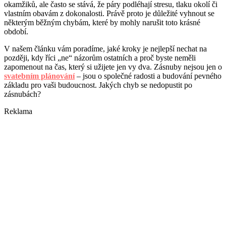
okamžiků, ale často se stává, že páry podléhají stresu, tlaku okolí či
vlastním obavám z dokonalosti. Právě proto je důležité vyhnout se
některým běžným chybám, které by mohly narušit toto krásné
období.
V našem článku vám poradíme, jaké kroky je nejlepší nechat na
později, kdy říci „ne“ názorům ostatních a proč byste neměli
zapomenout na čas, který si užijete jen vy dva. Zásnuby nejsou jen o
svatebním plánování
– jsou o společné radosti a budování pevného
základu pro vaši budoucnost. Jakých chyb se nedopustit po
zásnubách?
Reklama