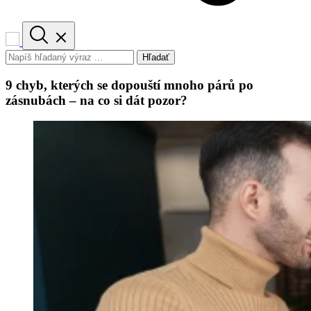
Hľadať
9 chyb, kterých se dopouští mnoho párů po
zásnubách – na co si dát pozor?