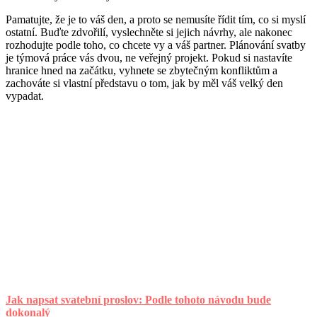
Pamatujte, že je to váš den, a proto se nemusíte řídit tím, co si myslí
ostatní. Buďte zdvořilí, vyslechněte si jejich návrhy, ale nakonec
rozhodujte podle toho, co chcete vy a váš partner. Plánování svatby
je týmová práce vás dvou, ne veřejný projekt. Pokud si nastavíte
hranice hned na začátku, vyhnete se zbytečným konfliktům a
zachováte si vlastní představu o tom, jak by měl váš velký den
vypadat.
Jak napsat svatební proslov: Podle tohoto návodu bude
dokonalý