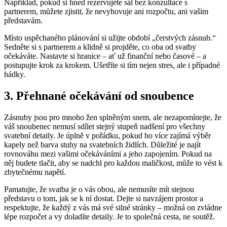
Například, pokud si hned rezervujete sál bez konzultace s
partnerem, můžete zjistit, že nevyhovuje ani rozpočtu, ani vašim
představám.
Místo uspěchaného plánování si užijte období „čerstvých zásnub.“
Sedněte si s partnerem a klidně si projděte, co oba od svatby
očekáváte. Nastavte si hranice – ať už finanční nebo časové – a
postupujte krok za krokem. Ušetříte si tím nejen stres, ale i případné
hádky.
3. Přehnané očekávání od snoubence
Zásnuby jsou pro mnoho žen splněným snem, ale nezapomínejte, že
váš snoubenec nemusí sdílet stejný stupeň nadšení pro všechny
svatební detaily. Je úplně v pořádku, pokud ho více zajímá výběr
kapely než barva stuhy na svatebních židlích. Důležité je najít
rovnováhu mezi vašimi očekáváními a jeho zapojením. Pokud na
něj budete tlačit, aby se nadchl pro každou maličkost, může to vést k
zbytečnému napětí.
Pamatujte, že svatba je o vás obou, ale nemusíte mít stejnou
představu o tom, jak se k ní dostat. Dejte si navzájem prostor a
respektujte, že každý z vás má své silné stránky – možná on zvládne
lépe rozpočet a vy doladíte detaily. Je to společná cesta, ne soutěž.