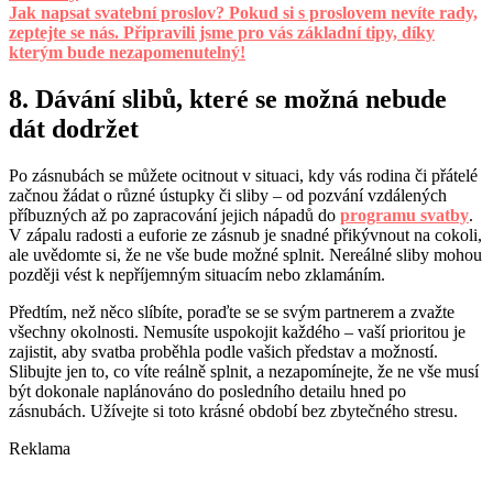
Jak napsat svatební proslov? Pokud si s proslovem nevíte rady,
zeptejte se nás. Připravili jsme pro vás základní tipy, díky
kterým bude nezapomenutelný!
8. Dávání slibů, které se možná nebude
dát dodržet
Po zásnubách se můžete ocitnout v situaci, kdy vás rodina či přátelé
začnou žádat o různé ústupky či sliby – od pozvání vzdálených
příbuzných až po zapracování jejich nápadů do
programu svatby
.
V zápalu radosti a euforie ze zásnub je snadné přikývnout na cokoli,
ale uvědomte si, že ne vše bude možné splnit. Nereálné sliby mohou
později vést k nepříjemným situacím nebo zklamáním.
Předtím, než něco slíbíte, poraďte se se svým partnerem a zvažte
všechny okolnosti. Nemusíte uspokojit každého – vaší prioritou je
zajistit, aby svatba proběhla podle vašich představ a možností.
Slibujte jen to, co víte reálně splnit, a nezapomínejte, že ne vše musí
být dokonale naplánováno do posledního detailu hned po
zásnubách. Užívejte si toto krásné období bez zbytečného stresu.
Reklama