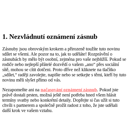
1. Nezvládnutí oznámení zásnub
Zásnuby jsou obrovským krokem a přirozeně toužíte tuto novinu
sdílet se všemi. Ale pozor na to, jak to uděláte! Rozprávění o
zásnubách by mělo být osobní, zejména pro vaše nejbližší. Pokud se
rodiče nebo nejlepší přátelé dozvědí o vašem „ano“ přes sociální
sítě, mohou se cítit dotčeni. Proto dříve než kliknete na tlačítko
„sdílet,“ raději zavolejte, napište nebo se setkejte s těmi, kteří by tuto
novinu měli slyšet přímo od vás.
Nezapomeňte ani na
načasování oznámení zásnub
. Pokud jste
právě dostali prsten, možná ještě není potřeba hned všem hlásit
termíny svatby nebo konkrétní detaily. Dopřejte si čas užít si tuto
chvíli s partnerem a společně prožít radost z toho, že jste udělali
další krok ve vašem vztahu.