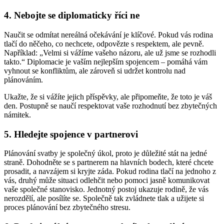
4. Nebojte se diplomaticky říci ne
Naučit se odmítat nereálná očekávání je klíčové. Pokud vás rodina
tlačí do něčeho, co nechcete, odpovězte s respektem, ale pevně.
Například: „Velmi si vážíme vašeho názoru, ale už jsme se rozhodli
takto.“ Diplomacie je vaším nejlepším spojencem – pomáhá vám
vyhnout se konfliktům, ale zároveň si udržet kontrolu nad
plánováním.
Ukažte, že si vážíte jejich příspěvky, ale připomeňte, že toto je váš
den. Postupně se naučí respektovat vaše rozhodnutí bez zbytečných
námitek.
5. Hledejte spojence v partnerovi
Plánování svatby je společný úkol, proto je důležité stát na jedné
straně. Dohodněte se s partnerem na hlavních bodech, které chcete
prosadit, a navzájem si kryjte záda. Pokud rodina tlačí na jednoho z
vás, druhý může situaci odlehčit nebo pomoci jasně komunikovat
vaše společné stanovisko. Jednotný postoj ukazuje rodině, že vás
nerozdělí, ale posílíte se. Společně tak zvládnete tlak a užijete si
proces plánování bez zbytečného stresu.