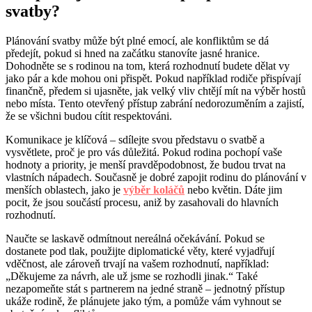
svatby?
Plánování svatby může být plné emocí, ale konfliktům se dá
předejít, pokud si hned na začátku stanovíte jasné hranice.
Dohodněte se s rodinou na tom, která rozhodnutí budete dělat vy
jako pár a kde mohou oni přispět. Pokud například rodiče přispívají
finančně, předem si ujasněte, jak velký vliv chtějí mít na výběr hostů
nebo místa. Tento otevřený přístup zabrání nedorozuměním a zajistí,
že se všichni budou cítit respektováni.
Komunikace je klíčová – sdílejte svou představu o svatbě a
vysvětlete, proč je pro vás důležitá. Pokud rodina pochopí vaše
hodnoty a priority, je menší pravděpodobnost, že budou trvat na
vlastních nápadech. Současně je dobré zapojit rodinu do plánování v
menších oblastech, jako je
výběr koláčů
nebo květin. Dáte jim
pocit, že jsou součástí procesu, aniž by zasahovali do hlavních
rozhodnutí.
Naučte se laskavě odmítnout nereálná očekávání. Pokud se
dostanete pod tlak, použijte diplomatické věty, které vyjadřují
vděčnost, ale zároveň trvají na vašem rozhodnutí, například:
„Děkujeme za návrh, ale už jsme se rozhodli jinak.“ Také
nezapomeňte stát s partnerem na jedné straně – jednotný přístup
ukáže rodině, že plánujete jako tým, a pomůže vám vyhnout se