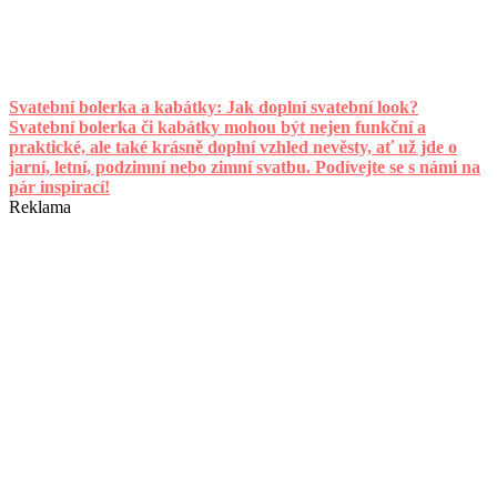
Svatební bolerka a kabátky: Jak doplní svatební look?
Svatební bolerka či kabátky mohou být nejen funkční a
praktické, ale také krásně doplní vzhled nevěsty, ať už jde o
jarní, letní, podzimní nebo zimní svatbu. Podívejte se s námi na
pár inspirací!
Reklama