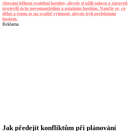
chování během svatební hostiny, abyste si užili oslavu a zároveň
projevili úctu novomanželům a ostatním hostům. Naučte se, co
dělat a čemu se na svatbě vyhnout, abyste byli perfektním
hostem.
Reklama
Jak předejít konfliktům při plánování