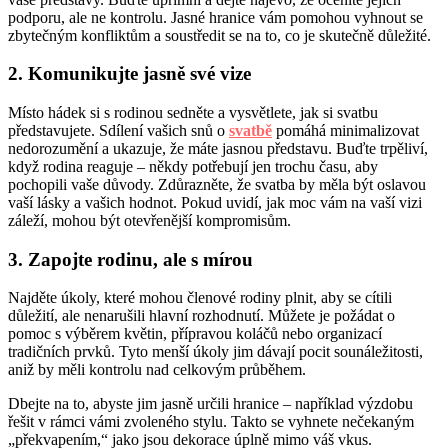
podporu, ale ne kontrolu. Jasné hranice vám pomohou vyhnout se
zbytečným konfliktům a soustředit se na to, co je skutečně důležité.
2. Komunikujte jasně své vize
Místo hádek si s rodinou sedněte a vysvětlete, jak si svatbu
představujete. Sdílení vašich snů o
svatbě
pomáhá minimalizovat
nedorozumění a ukazuje, že máte jasnou představu. Buďte trpěliví,
když rodina reaguje – někdy potřebují jen trochu času, aby
pochopili vaše důvody. Zdůrazněte, že svatba by měla být oslavou
vaší lásky a vašich hodnot. Pokud uvidí, jak moc vám na vaší vizi
záleží, mohou být otevřenější kompromisům.
3. Zapojte rodinu, ale s mírou
Najděte úkoly, které mohou členové rodiny plnit, aby se cítili
důležití, ale nenarušili hlavní rozhodnutí. Můžete je požádat o
pomoc s výběrem květin, přípravou koláčů nebo organizací
tradičních prvků. Tyto menší úkoly jim dávají pocit sounáležitosti,
aniž by měli kontrolu nad celkovým průběhem.
Dbejte na to, abyste jim jasně určili hranice – například výzdobu
řešit v rámci vámi zvoleného stylu. Takto se vyhnete nečekaným
„překvapením,“ jako jsou dekorace úplně mimo váš vkus.