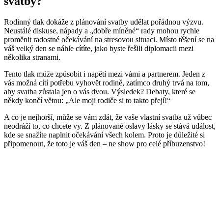
svatby?
Rodinný tlak dokáže z plánování svatby udělat pořádnou výzvu.
Neustálé diskuse, nápady a „dobře míněné“ rady mohou rychle
proměnit radostné očekávání na stresovou situaci. Místo těšení se na
váš velký den se náhle cítíte, jako byste řešili diplomacii mezi
několika stranami.
Tento tlak může způsobit i napětí mezi vámi a partnerem. Jeden z
vás možná cítí potřebu vyhovět rodině, zatímco druhý trvá na tom,
aby svatba zůstala jen o vás dvou. Výsledek? Debaty, které se
někdy končí větou: „Ale moji rodiče si to takto přejí!“
A co je nejhorší, může se vám zdát, že vaše vlastní svatba už vůbec
neodráží to, co chcete vy. Z plánované oslavy lásky se stává událost,
kde se snažíte naplnit očekávání všech kolem. Proto je důležité si
připomenout, že toto je váš den – ne show pro celé příbuzenstvo!