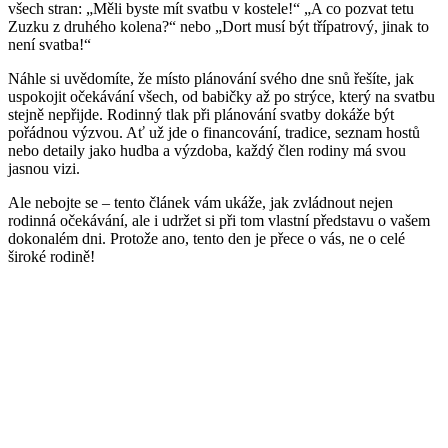
všech stran: „Měli byste mít svatbu v kostele!“ „A co pozvat tetu
Zuzku z druhého kolena?“ nebo „Dort musí být třípatrový, jinak to
není svatba!“
Náhle si uvědomíte, že místo plánování svého dne snů řešíte, jak
uspokojit očekávání všech, od babičky až po strýce, který na svatbu
stejně nepřijde. Rodinný tlak při plánování svatby dokáže být
pořádnou výzvou. Ať už jde o financování, tradice, seznam hostů
nebo detaily jako hudba a výzdoba, každý člen rodiny má svou
jasnou vizi.
Ale nebojte se – tento článek vám ukáže, jak zvládnout nejen
rodinná očekávání, ale i udržet si při tom vlastní představu o vašem
dokonalém dni. Protože ano, tento den je přece o vás, ne o celé
široké rodině!