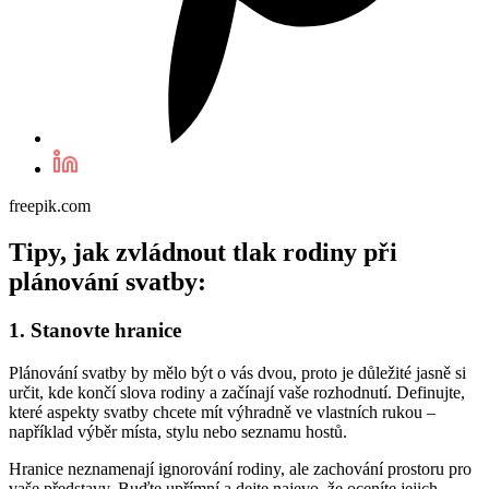
freepik.com
Tipy, jak zvládnout tlak rodiny při
plánování svatby:
1. Stanovte hranice
Plánování svatby by mělo být o vás dvou, proto je důležité jasně si
určit, kde končí slova rodiny a začínají vaše rozhodnutí. Definujte,
které aspekty svatby chcete mít výhradně ve vlastních rukou –
například výběr místa, stylu nebo seznamu hostů.
Hranice neznamenají ignorování rodiny, ale zachování prostoru pro
vaše představy. Buďte upřímní a dejte najevo, že oceníte jejich