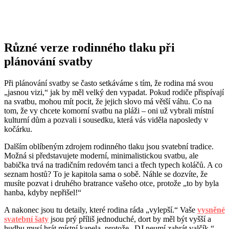
Různé verze rodinného tlaku při
plánování svatby
Při plánování svatby se často setkáváme s tím, že rodina má svou
„jasnou vizi,“ jak by měl velký den vypadat. Pokud rodiče přispívají
na svatbu, mohou mít pocit, že jejich slovo má větší váhu. Co na
tom, že vy chcete komorní svatbu na pláži – oni už vybrali místní
kulturní dům a pozvali i sousedku, která vás viděla naposledy v
kočárku.
Dalším oblíbeným zdrojem rodinného tlaku jsou svatební tradice.
Možná si představujete moderní, minimalistickou svatbu, ale
babička trvá na tradičním redovém tanci a třech typech koláčů. A co
seznam hostů? To je kapitola sama o sobě. Náhle se dozvíte, že
musíte pozvat i druhého bratrance vašeho otce, protože „to by byla
hanba, kdyby nepřišel!“
A nakonec jsou tu detaily, které rodina ráda „vylepší.“ Vaše
vysněné
svatební šaty
jsou prý příliš jednoduché, dort by měl být vyšší a
hudbu musí hrát místní kapela, protože „DJ neumí zahrát valčík.“