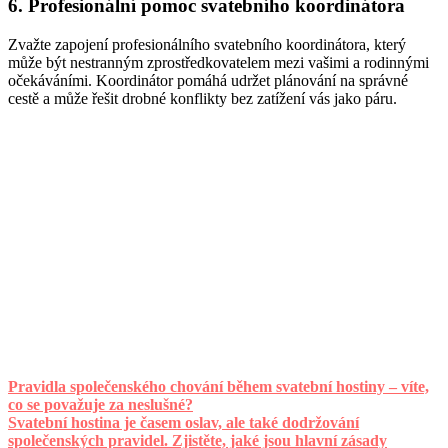
6. Profesionální pomoc svatebního koordinátora
Zvažte zapojení profesionálního svatebního koordinátora, který
může být nestranným zprostředkovatelem mezi vašimi a rodinnými
očekáváními. Koordinátor pomáhá udržet plánování na správné
cestě a může řešit drobné konflikty bez zatížení vás jako páru.
Pravidla společenského chování během svatební hostiny – víte,
co se považuje za neslušné?
Svatební hostina je časem oslav, ale také dodržování
společenských pravidel. Zjistěte, jaké jsou hlavní zásady