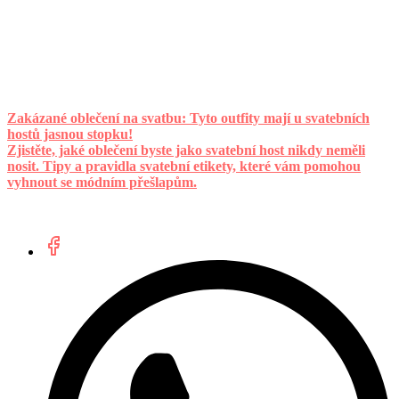
Zakázané oblečení na svatbu: Tyto outfity mají u svatebních
hostů jasnou stopku!
Zjistěte, jaké oblečení byste jako svatební host nikdy neměli
nosit. Tipy a pravidla svatební etikety, které vám pomohou
vyhnout se módním přešlapům.