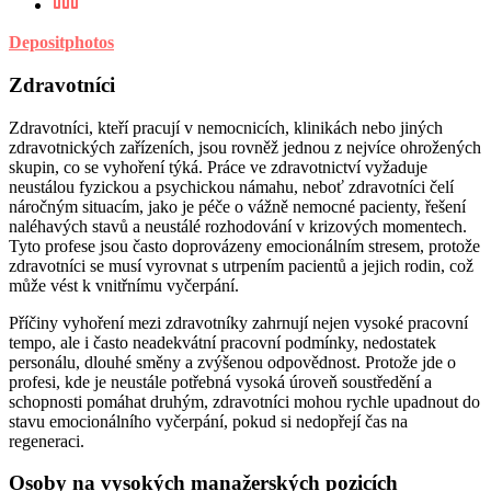
Depositphotos
Zdravotníci
Zdravotníci, kteří pracují v nemocnicích, klinikách nebo jiných
zdravotnických zařízeních, jsou rovněž jednou z nejvíce ohrožených
skupin, co se vyhoření týká. Práce ve zdravotnictví vyžaduje
neustálou fyzickou a psychickou námahu, neboť zdravotníci čelí
náročným situacím, jako je péče o vážně nemocné pacienty, řešení
naléhavých stavů a neustálé rozhodování v krizových momentech.
Tyto profese jsou často doprovázeny emocionálním stresem, protože
zdravotníci se musí vyrovnat s utrpením pacientů a jejich rodin, což
může vést k vnitřnímu vyčerpání.
Příčiny vyhoření mezi zdravotníky zahrnují nejen vysoké pracovní
tempo, ale i často neadekvátní pracovní podmínky, nedostatek
personálu, dlouhé směny a zvýšenou odpovědnost. Protože jde o
profesi, kde je neustále potřebná vysoká úroveň soustředění a
schopnosti pomáhat druhým, zdravotníci mohou rychle upadnout do
stavu emocionálního vyčerpání, pokud si nedopřejí čas na
regeneraci.
Osoby na vysokých manažerských pozicích