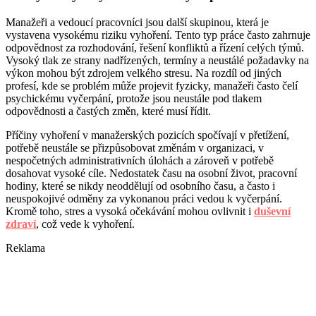
Manažeři a vedoucí pracovníci jsou další skupinou, která je
vystavena vysokému riziku vyhoření. Tento typ práce často zahrnuje
odpovědnost za rozhodování, řešení konfliktů a řízení celých týmů.
Vysoký tlak ze strany nadřízených, termíny a neustálé požadavky na
výkon mohou být zdrojem velkého stresu. Na rozdíl od jiných
profesí, kde se problém může projevit fyzicky, manažeři často čelí
psychickému vyčerpání, protože jsou neustále pod tlakem
odpovědnosti a častých změn, které musí řídit.
Příčiny vyhoření v manažerských pozicích spočívají v přetížení,
potřebě neustále se přizpůsobovat změnám v organizaci, v
nespočetných administrativních úlohách a zároveň v potřebě
dosahovat vysoké cíle. Nedostatek času na osobní život, pracovní
hodiny, které se nikdy neoddělují od osobního času, a často i
neuspokojivé odměny za vykonanou práci vedou k vyčerpání.
Kromě toho, stres a vysoká očekávání mohou ovlivnit i
duševní
zdraví
, což vede k vyhoření.
Reklama