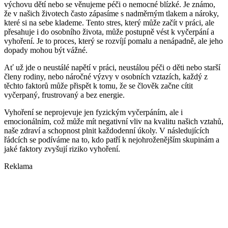
výchovu dětí nebo se věnujeme péči o nemocné blízké. Je známo,
že v našich životech často zápasíme s nadměrným tlakem a nároky,
které si na sebe klademe. Tento stres, který může začít v práci, ale
přesahuje i do osobního života, může postupně vést k vyčerpání a
vyhoření. Je to proces, který se rozvíjí pomalu a nenápadně, ale jeho
dopady mohou být vážné.
Ať už jde o neustálé napětí v práci, neustálou péči o děti nebo starší
členy rodiny, nebo náročné výzvy v osobních vztazích, každý z
těchto faktorů může přispět k tomu, že se člověk začne cítit
vyčerpaný, frustrovaný a bez energie.
Vyhoření se neprojevuje jen fyzickým vyčerpáním, ale i
emocionálním, což může mít negativní vliv na kvalitu našich vztahů,
naše zdraví a schopnost plnit každodenní úkoly. V následujících
řádcích se podíváme na to, kdo patří k nejohroženějším skupinám a
jaké faktory zvyšují riziko vyhoření.
Reklama