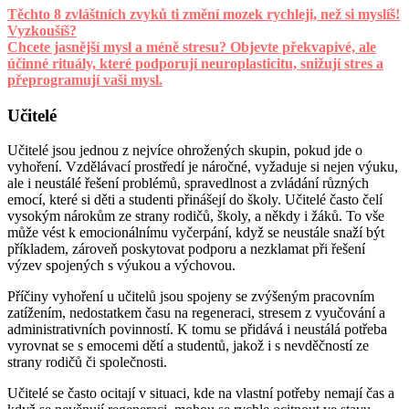
Těchto 8 zvláštních zvyků ti změní mozek rychleji, než si myslíš!
Vyzkoušíš?
Chcete jasnější mysl a méně stresu? Objevte překvapivé, ale
účinné rituály, které podporují neuroplasticitu, snižují stres a
přeprogramují vaši mysl.
Učitelé
Učitelé jsou jednou z nejvíce ohrožených skupin, pokud jde o
vyhoření. Vzdělávací prostředí je náročné, vyžaduje si nejen výuku,
ale i neustálé řešení problémů, spravedlnost a zvládání různých
emocí, které si děti a studenti přinášejí do školy. Učitelé často čelí
vysokým nárokům ze strany rodičů, školy, a někdy i žáků. To vše
může vést k emocionálnímu vyčerpání, když se neustále snaží být
příkladem, zároveň poskytovat podporu a nezklamat při řešení
výzev spojených s výukou a výchovou.
Příčiny vyhoření u učitelů jsou spojeny se zvýšeným pracovním
zatížením, nedostatkem času na regeneraci, stresem z vyučování a
administrativních povinností. K tomu se přidává i neustálá potřeba
vyrovnat se s emocemi dětí a studentů, jakož i s nevděčností ze
strany rodičů či společnosti.
Učitelé se často ocitají v situaci, kde na vlastní potřeby nemají čas a