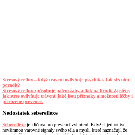
Stresový reflux – když trávení ovlivňuje psychika. Jak si s ním
poradit?
Stresový reflux způsobuje pálení žáhy a tlak na hrudi. Zjistěte,
jak stres ovlivňuje trávení, jaké jsou příznaky a možnosti léčby i
přirozené prevence.
Nedostatek sebereflexe
Sebereflexe
je klíčová pro prevenci vyhoření. Když si jednotlivci
nevšimnou varovné signály svého těla a mysli, které naznačují, že