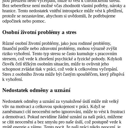
jsou přetíženi nebo vyčerpaní, může to vést k chronickému stresu.
Bez sebereflexe není možné včas zhodnotit vlastní potřeby, nároky a
hranice. Tento nedostatek vnitřní introspekce může vést k přetížení,
protože se nezastavíme, abychom si uvědomili, že potřebujeme
odpočinek nebo pomoc.
Osobní životní problémy a stres
Různé osobní životní problémy, jako jsou rodinné problémy,
finanční potíže nebo zdravotní problémy, mohou výrazně zvýšit
riziko vyhoření. Tento typ stresu se často kumuluje s pracovním
stresem, což vede k zhoršení psychické a fyzické pohody. Kdykoli
člověk čelí těžkým osobním situacím, může to ovlivnit jeho
schopnost zvládat tlak v práci, což vede k celkovému vyčerpání.
Stres z osobního života může být častým spouštěčem, který přispívá
k vyhoření.
Nedostatek odměny a uznání
Nedostatek odměny a uznání za vynaložené úsilí může mít velký
vliv na motivaci a celkovou spokojenost v práci. Když se
zaměstnanci cítí neoceněni nebo ignorováni, může to vést k frustraci
a demotivaci. Pokud nevidíme žádné uznání za naši práci, můžeme
se cítit neoceněni a bez smyslu pro naše úsilí, což postupně vede k
ztrátě energie a zájmu. Tento pocit, že naši práci nikdo neocení, je