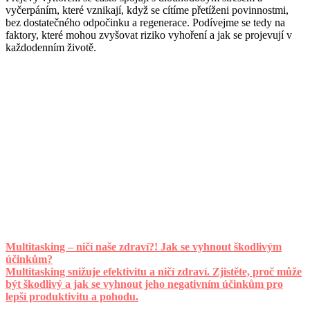
vyčerpáním, které vznikají, když se cítíme přetíženi povinnostmi,
bez dostatečného odpočinku a regenerace. Podívejme se tedy na
faktory, které mohou zvyšovat riziko vyhoření a jak se projevují v
každodenním životě.
Multitasking – ničí naše zdraví?! Jak se vyhnout škodlivým
účinkům?
Multitasking snižuje efektivitu a ničí zdraví. Zjistěte, proč může
být škodlivý a jak se vyhnout jeho negativním účinkům pro
lepší produktivitu a pohodu.