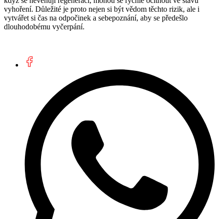
když se nevěnují regeneraci, mohou se rychle ocitnout ve stavu
vyhoření. Důležité je proto nejen si být vědom těchto rizik, ale i
vytvářet si čas na odpočinek a sebepoznání, aby se předešlo
dlouhodobému vyčerpání.