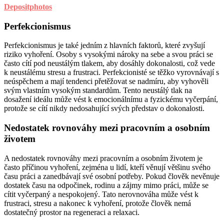
Depositphotos
Perfekcionismus
Perfekcionismus je také jedním z hlavních faktorů, které zvyšují
riziko vyhoření. Osoby s vysokými nároky na sebe a svou práci se
často cítí pod neustálým tlakem, aby dosáhly dokonalosti, což vede
k neustálému stresu a frustraci. Perfekcionisté se těžko vyrovnávají s
neúspěchem a mají tendenci přetěžovat se nadmíru, aby vyhověli
svým vlastním vysokým standardům. Tento neustálý tlak na
dosažení ideálu může vést k emocionálnímu a fyzickému vyčerpání,
protože se cítí nikdy nedosahující svých představ o dokonalosti.
Nedostatek rovnováhy mezi pracovním a osobním
životem
A nedostatek rovnováhy mezi pracovním a osobním životem je
často příčinou vyhoření, zejména u lidí, kteří věnují většinu svého
času práci a zanedbávají své osobní potřeby. Pokud člověk nevěnuje
dostatek času na odpočinek, rodinu a zájmy mimo práci, může se
cítit vyčerpaný a nespokojený. Tato nerovnováha může vést k
frustraci, stresu a nakonec k vyhoření, protože člověk nemá
dostatečný prostor na regeneraci a relaxaci.