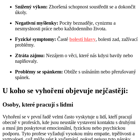
Snížený výkon:
Zhoršená schopnost soustředit se a dokončit
úkoly.
Negativní myšlenky:
Pocity beznaděje, cynizmu a
nesmyslnosti práce nebo každodenního života.
Fyzické symptomy:
Časté
bolesti hlavy
, bolesti zad, zažívací
problémy.
Ztráta zájmu:
Nezájem o věci, které nás kdysi bavily nebo
naplňovaly.
Problémy se spánkem:
Obtíže s usínáním nebo přerušovaný
spánek.
U koho se vyhoření objevuje nejčastěji:
Osoby, které pracují s lidmi
Vyhoření se v první řadě velmi často vyskytuje u lidí, kteří pracují
obecně v profesích, kde jsou neustále vystaveni kontaktu s druhými
a musí jim poskytovat emocionální, fyzickou nebo psychickou
podporu. Tyto profese vyžadují vysokou míru empatie, trpělivosti a
vytrvalosti, což může vést k vyčerpání, pokud nejsou tyto nároky