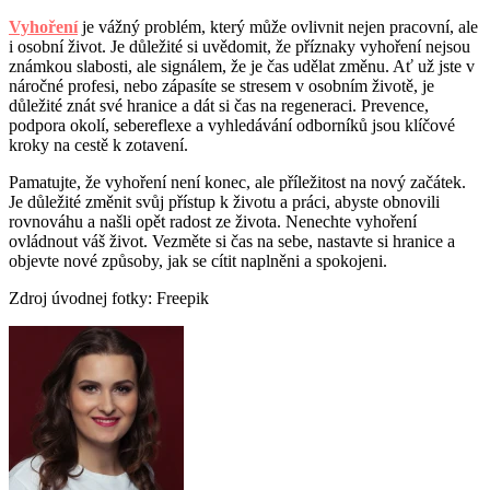
Vyhoření
je vážný problém, který může ovlivnit nejen pracovní, ale
i osobní život. Je důležité si uvědomit, že příznaky vyhoření nejsou
známkou slabosti, ale signálem, že je čas udělat změnu. Ať už jste v
náročné profesi, nebo zápasíte se stresem v osobním životě, je
důležité znát své hranice a dát si čas na regeneraci. Prevence,
podpora okolí, sebereflexe a vyhledávání odborníků jsou klíčové
kroky na cestě k zotavení.
Pamatujte, že vyhoření není konec, ale příležitost na nový začátek.
Je důležité změnit svůj přístup k životu a práci, abyste obnovili
rovnováhu a našli opět radost ze života. Nenechte vyhoření
ovládnout váš život. Vezměte si čas na sebe, nastavte si hranice a
objevte nové způsoby, jak se cítit naplněni a spokojeni.
Zdroj úvodnej fotky: Freepik