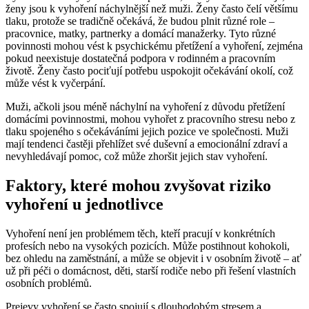
ženy jsou k vyhoření náchylnější než muži. Ženy často čelí většímu
tlaku, protože se tradičně očekává, že budou plnit různé role –
pracovnice, matky, partnerky a domácí manažerky. Tyto různé
povinnosti mohou vést k psychickému přetížení a vyhoření, zejména
pokud neexistuje dostatečná podpora v rodinném a pracovním
životě. Ženy často pociťují potřebu uspokojit očekávání okolí, což
může vést k vyčerpání.
Muži, ačkoli jsou méně náchylní na vyhoření z důvodu přetížení
domácími povinnostmi, mohou vyhořet z pracovního stresu nebo z
tlaku spojeného s očekáváními jejich pozice ve společnosti. Muži
mají tendenci častěji přehlížet své duševní a emocionální zdraví a
nevyhledávají pomoc, což může zhoršit jejich stav vyhoření.
Faktory, které mohou zvyšovat riziko
vyhoření u jednotlivce
Vyhoření není jen problémem těch, kteří pracují v konkrétních
profesích nebo na vysokých pozicích. Může postihnout kohokoli,
bez ohledu na zaměstnání, a může se objevit i v osobním životě – ať
už při péči o domácnost, děti, starší rodiče nebo při řešení vlastních
osobních problémů.
Prejevy vyhoření se často spojují s dlouhodobým stresem a