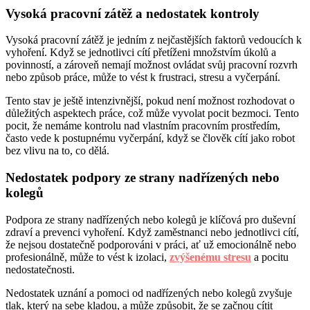
Vysoká pracovní zátěž a nedostatek kontroly
Vysoká pracovní zátěž je jedním z nejčastějších faktorů vedoucích k
vyhoření. Když se jednotlivci cítí přetíženi množstvím úkolů a
povinností, a zároveň nemají možnost ovládat svůj pracovní rozvrh
nebo způsob práce, může to vést k frustraci, stresu a vyčerpání.
Tento stav je ještě intenzivnější, pokud není možnost rozhodovat o
důležitých aspektech práce, což může vyvolat pocit bezmoci. Tento
pocit, že nemáme kontrolu nad vlastním pracovním prostředím,
často vede k postupnému vyčerpání, když se člověk cítí jako robot
bez vlivu na to, co dělá.
Nedostatek podpory ze strany nadřízených nebo
kolegů
Podpora ze strany nadřízených nebo kolegů je klíčová pro duševní
zdraví a prevenci vyhoření. Když zaměstnanci nebo jednotlivci cítí,
že nejsou dostatečně podporováni v práci, ať už emocionálně nebo
profesionálně, může to vést k izolaci,
zvýšenému stresu
a pocitu
nedostatečnosti.
Nedostatek uznání a pomoci od nadřízených nebo kolegů zvyšuje
tlak, který na sebe kladou, a může způsobit, že se začnou cítit