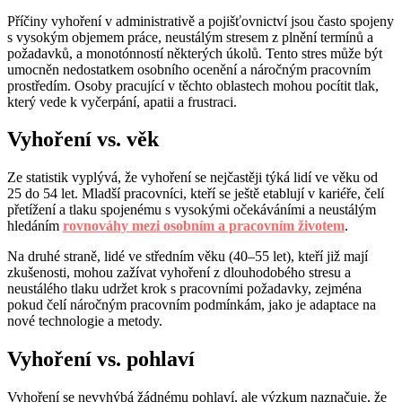
Příčiny vyhoření v administrativě a pojišťovnictví jsou často spojeny
s vysokým objemem práce, neustálým stresem z plnění termínů a
požadavků, a monotónností některých úkolů. Tento stres může být
umocněn nedostatkem osobního ocenění a náročným pracovním
prostředím. Osoby pracující v těchto oblastech mohou pocítit tlak,
který vede k vyčerpání, apatii a frustraci.
Vyhoření vs. věk
Ze statistik vyplývá, že vyhoření se nejčastěji týká lidí ve věku od
25 do 54 let. Mladší pracovníci, kteří se ještě etablují v kariéře, čelí
přetížení a tlaku spojenému s vysokými očekáváními a neustálým
hledáním
rovnováhy mezi osobním a pracovním životem
.
Na druhé straně, lidé ve středním věku (40–55 let), kteří již mají
zkušenosti, mohou zažívat vyhoření z dlouhodobého stresu a
neustálého tlaku udržet krok s pracovními požadavky, zejména
pokud čelí náročným pracovním podmínkám, jako je adaptace na
nové technologie a metody.
Vyhoření vs. pohlaví
Vyhoření se nevyhýbá žádnému pohlaví, ale výzkum naznačuje, že