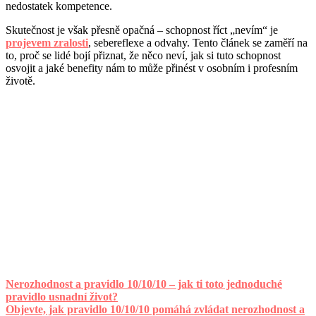
nedostatek kompetence.
Skutečnost je však přesně opačná – schopnost říct „nevím“ je
projevem zralosti
, sebereflexe a odvahy. Tento článek se zaměří na
to, proč se lidé bojí přiznat, že něco neví, jak si tuto schopnost
osvojit a jaké benefity nám to může přinést v osobním i profesním
životě.
Nerozhodnost a pravidlo 10/10/10 – jak ti toto jednoduché
pravidlo usnadní život?
Objevte, jak pravidlo 10/10/10 pomáhá zvládat nerozhodnost a