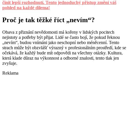
činit lepší rozhodnutí. Tento jednoduchý přístup změní váš
pohled na každé dilema!
Proč je tak těžké říct „nevím“?
Obava z přiznání nevědomosti má kořeny v lidských pocitech
nejistoty a potřeby být přijat. Lidé se často bojí, že pokud řeknou
„nevím“, budou vnímáni jako neschopní nebo méněcenní. Tento
strach může být obzvlášť výrazný v profesionálním prostředí, kde se
očekává, že každý bude mít odpovědi na všechny otázky. Kultura,
která klade důraz na výkonnost a odborné znalosti, tento tlak jen
zvyšuje.
Reklama