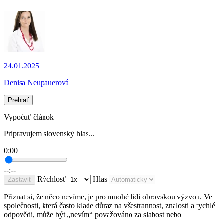
24.01.2025
Denisa Neupauerová
Prehrať
Vypočuť článok
Pripravujem slovenský hlas...
0:00
--:--
Rýchlosť
Hlas
Zastaviť
Přiznat si, že něco nevíme, je pro mnohé lidi obrovskou výzvou. Ve
společnosti, která často klade důraz na všestrannost, znalosti a rychlé
odpovědi, může být „nevím“ považováno za slabost nebo