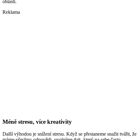
oblasti.
Reklama
Méně stresu, více kreativity
Další výhodou je snížení stresu. Když se přestaneme snažit tvářit, že
máme všechny odpovědi, uvolníme tlak, který na sebe často