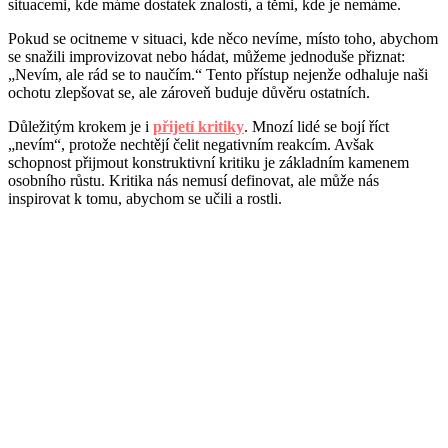
situacemi, kde máme dostatek znalostí, a těmi, kde je nemáme.
Pokud se ocitneme v situaci, kde něco nevíme, místo toho, abychom
se snažili improvizovat nebo hádat, můžeme jednoduše přiznat:
„Nevím, ale rád se to naučím.“ Tento přístup nejenže odhaluje naši
ochotu zlepšovat se, ale zároveň buduje důvěru ostatních.
Důležitým krokem je i
přijetí kritiky
. Mnozí lidé se bojí říct
„nevím“, protože nechtějí čelit negativním reakcím. Avšak
schopnost přijmout konstruktivní kritiku je základním kamenem
osobního růstu. Kritika nás nemusí definovat, ale může nás
inspirovat k tomu, abychom se učili a rostli.