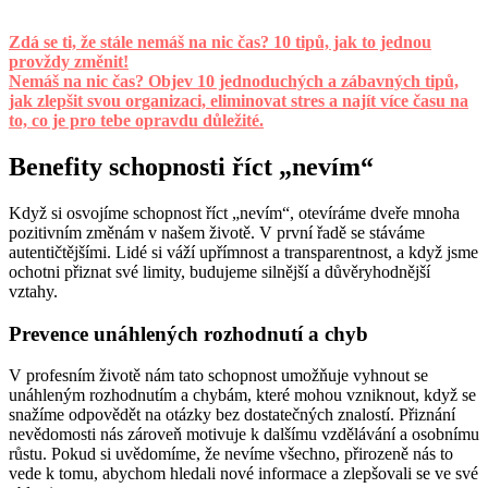
Zdá se ti, že stále nemáš na nic čas? 10 tipů, jak to jednou
provždy změnit!
Nemáš na nic čas? Objev 10 jednoduchých a zábavných tipů,
jak zlepšit svou organizaci, eliminovat stres a najít více času na
to, co je pro tebe opravdu důležité.
Benefity schopnosti říct „nevím“
Když si osvojíme schopnost říct „nevím“, otevíráme dveře mnoha
pozitivním změnám v našem životě. V první řadě se stáváme
autentičtějšími. Lidé si váží upřímnost a transparentnost, a když jsme
ochotni přiznat své limity, budujeme silnější a důvěryhodnější
vztahy.
Prevence unáhlených rozhodnutí a chyb
V profesním životě nám tato schopnost umožňuje vyhnout se
unáhleným rozhodnutím a chybám, které mohou vzniknout, když se
snažíme odpovědět na otázky bez dostatečných znalostí. Přiznání
nevědomosti nás zároveň motivuje k dalšímu vzdělávání a osobnímu
růstu. Pokud si uvědomíme, že nevíme všechno, přirozeně nás to
vede k tomu, abychom hledali nové informace a zlepšovali se ve své