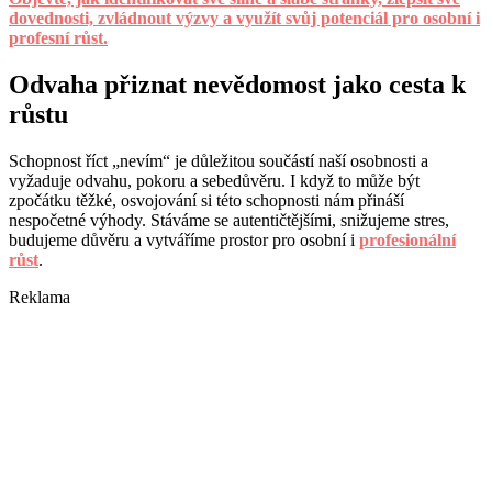
dovednosti, zvládnout výzvy a využít svůj potenciál pro osobní i
profesní růst.
Odvaha přiznat nevědomost jako cesta k
růstu
Schopnost říct „nevím“ je důležitou součástí naší osobnosti a
vyžaduje odvahu, pokoru a sebedůvěru. I když to může být
zpočátku těžké, osvojování si této schopnosti nám přináší
nespočetné výhody. Stáváme se autentičtějšími, snižujeme stres,
budujeme důvěru a vytváříme prostor pro osobní i
profesionální
růst
.
Reklama