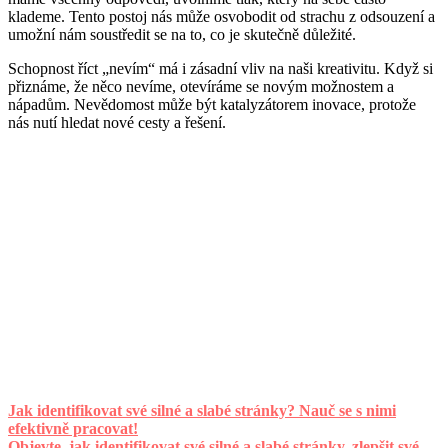
klademe. Tento postoj nás může osvobodit od strachu z odsouzení a
umožní nám soustředit se na to, co je skutečně důležité.
Schopnost říct „nevím“ má i zásadní vliv na naši kreativitu. Když si
přiznáme, že něco nevíme, otevíráme se novým možnostem a
nápadům. Nevědomost může být katalyzátorem inovace, protože
nás nutí hledat nové cesty a řešení.
Jak identifikovat své silné a slabé stránky? Nauč se s nimi
efektivně pracovat!
Objevte, jak identifikovat své silné a slabé stránky, zlepšit své