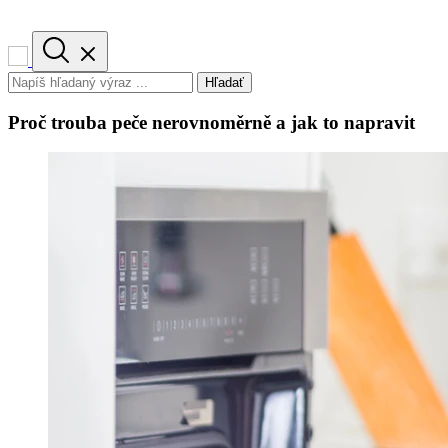
Hľadať
Proč trouba peče nerovnoměrně a jak to napravit