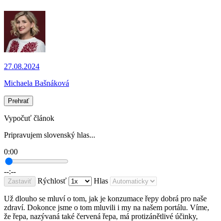
27.08.2024
Michaela Bašnáková
Prehrať
Vypočuť článok
Pripravujem slovenský hlas...
0:00
--:--
Rýchlosť
Hlas
Zastaviť
Už dlouho se mluví o tom, jak je konzumace řepy dobrá pro naše
zdraví. Dokonce jsme o tom mluvili i my na našem portálu. Víme,
že řepa, nazývaná také červená řepa, má protizánětlivé účinky,