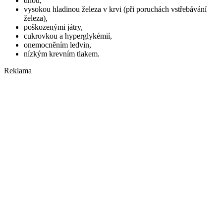
dnou,
vysokou hladinou železa v krvi (při poruchách vstřebávání
železa),
poškozenými játry,
cukrovkou a hyperglykémií,
onemocněním ledvin,
nízkým krevním tlakem.
Reklama