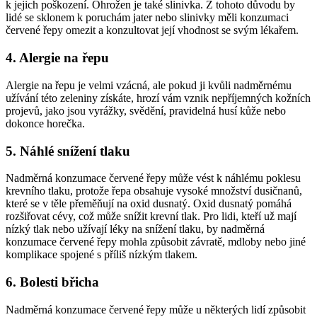
k jejich poškození. Ohrožen je také slinivka. Z tohoto důvodu by
lidé se sklonem k poruchám jater nebo slinivky měli konzumaci
červené řepy omezit a konzultovat její vhodnost se svým lékařem.
4. Alergie na řepu
Alergie na řepu je velmi vzácná, ale pokud ji kvůli nadměrnému
užívání této zeleniny získáte, hrozí vám vznik nepříjemných kožních
projevů, jako jsou vyrážky, svědění, pravidelná husí kůže nebo
dokonce horečka.
5. Náhlé snížení tlaku
Nadměrná konzumace červené řepy může vést k náhlému poklesu
krevního tlaku, protože řepa obsahuje vysoké množství dusičnanů,
které se v těle přeměňují na oxid dusnatý. Oxid dusnatý pomáhá
rozšiřovat cévy, což může snížit krevní tlak. Pro lidi, kteří už mají
nízký tlak nebo užívají léky na snížení tlaku, by nadměrná
konzumace červené řepy mohla způsobit závratě, mdloby nebo jiné
komplikace spojené s příliš nízkým tlakem.
6. Bolesti břicha
Nadměrná konzumace červené řepy může u některých lidí způsobit