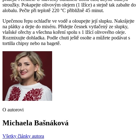
stroužky. Pokapejte olivovým olejem (1 lžíce) a stejně tak zabalte do
alobalu. Pečte při teplotě 220 °C přibližně 45 minut.
Upečenou řepu ochlaďte ve vodě a oloupejte její slupku. Nakrájejte
na plátky a dejte do mixéru. Přidejte česnek vytlačený ze slupky,
vlašské ořechy a všechna koření spolu s 1 lžící olivového oleje.
Rozmixujte dohladka. Podle chuti ještě osolte a můžete podávat s
tortilla chipsy nebo na bagetě.
O autorovi
Michaela Bašnáková
Všetky články autora