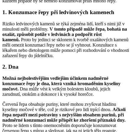
každém případě by se nemělo konzumovat příliš mnoho řepy.
1. Konzumace řepy při ledvinových kamenech
Riziko ledvinových kamenů se týká zejména lidí, kteří s nimi již v
minulosti měli problémy.
V tomto případě může řepa, bohatá na
oxalát, způsobit potíže v ledvinách a podpořit růst
kamenů.
Proto by jedinci se sklonem k tvorbě oxalátových kamenů
měli omezit konzumaci řepy nebo se jí vyhnout. Konzultace s
lékařem nebo dietologem může pomoci při rozhodování o vhodnosti
zařazení řepy do jídelníčku.
2. Dna
Možná nejbolestivějším vedlejším účinkem nadměrné
konzumace řepy je dna, která vzniká hromaděním kyseliny
močové.
Dna může vést k velkým bolestem kloubů, jejich
zarudnutí, otokům a dokonce i k vysoké horečce.
Červená řepa obsahuje puriny, které mohou zvyšovat hladinu
kyseliny močové v těle, což je rizikové pro lidi trpící dnou.
Ačkoli
řepa nepatří mezi potraviny s nejvyšším obsahem purinů, při
nadměrné konzumaci může přispět ke zhoršení příznaků dny.
Proto se lidem s tímto onemocněním doporučuje konzumovat
červenou řepu s mírou a sledovat, jak na ni jejich tělo reaguje.