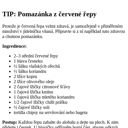
TIP: Pomazánka z červené řepy
Protože je červená řepa velmi zdravá, je samozřejmě v přiměřeném
množství v jídelníčku vítaná. Připravte si z ní například tuto zdravou
a chutnou pomazánku.
Ingredience:
2–3 střední červené řepy
1 hlava česneku
½ šálku vlašských ořechů
½ šálku koriandru
2 lžíce kopru
2 lžíce olivového oleje
2 čajové lžičky citronové šťávy
1 čajová lžička kmínu
1 čajová lžička mletého koriandru
1/2 čajové lžičky chilli prášku
½ čajové lžičky soli
tortilla chipsy na servírování nebo bageta
Postup:
Každou řepu zabalte do alobalu a dejte na plech. K nim
přidejte i česnek. U hlavičky odřízněte horní část, abyste odkryli