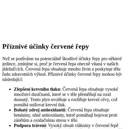
Příznivé účinky červené řepy
Než se podíváme na potenciálně škodlivé účinky řepy pro některé
jedince, zmíníme si, proč je červená řepa obecně vítaná v našich
jídelníčcích. Červená řepa obsahuje mnoho živin a poskytuje tělu
řadu zdravotních výhod. Příznivé účinky červené řepy mohou být
následující:
Zlepšení krevního tlaku
: Červená řepa obsahuje vysoké
množství dusičnanů, které se v těle přeměňují na oxid
dusnatý. Tento plyn uvolňuje a rozšiřuje krevní cévy, což
pomáhá snižovat krevní tlak.
Bohatý zdroj antioxidantů
: Červená řepa obsahuje
betalainy, silné antioxidanty, které pomáhají bojovat proti
zánětům a oxidačnímu stresu v těle.
Podpora trávení
: Vysoký obsah vlákniny v červené řepě