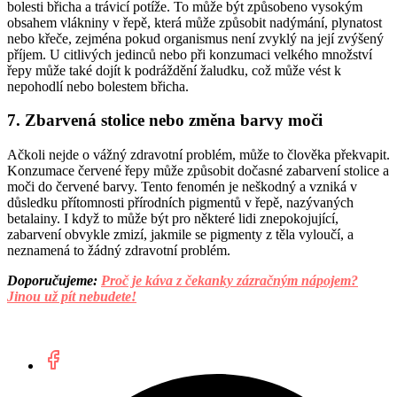
bolesti břicha a trávicí potíže. To může být způsobeno vysokým
obsahem vlákniny v řepě, která může způsobit nadýmání, plynatost
nebo křeče, zejména pokud organismus není zvyklý na její zvýšený
příjem. U citlivých jedinců nebo při konzumaci velkého množství
řepy může také dojít k podráždění žaludku, což může vést k
nepohodlí nebo bolestem břicha.
7. Zbarvená stolice nebo změna barvy moči
Ačkoli nejde o vážný zdravotní problém, může to člověka překvapit.
Konzumace červené řepy může způsobit dočasné zabarvení stolice a
moči do červené barvy. Tento fenomén je neškodný a vzniká v
důsledku přítomnosti přírodních pigmentů v řepě, nazývaných
betalainy. I když to může být pro některé lidi znepokojující,
zabarvení obvykle zmizí, jakmile se pigmenty z těla vyloučí, a
neznamená to žádný zdravotní problém.
Doporučujeme:
Proč je káva z čekanky zázračným nápojem?
Jinou už pít nebudete!