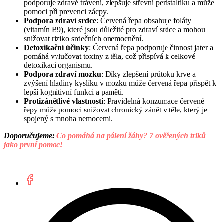
podporuje zdravé trávení, zlepšuje střevní peristaltiku a může
pomoci při prevenci zácpy.
Podpora zdraví srdce
: Červená řepa obsahuje foláty
(vitamín B9), které jsou důležité pro zdraví srdce a mohou
snižovat riziko srdečních onemocnění.
Detoxikační účinky
: Červená řepa podporuje činnost jater a
pomáhá vylučovat toxiny z těla, což přispívá k celkové
detoxikaci organismu.
Podpora zdraví mozku
: Díky zlepšení průtoku krve a
zvýšení hladiny kyslíku v mozku může červená řepa přispět k
lepší kognitivní funkci a paměti.
Protizánětlivé vlastnosti
: Pravidelná konzumace červené
řepy může pomoci snižovat chronický zánět v těle, který je
spojený s mnoha nemocemi.
Doporučujeme:
Co pomáhá na pálení žáhy? 7 ověřených triků
jako první pomoc!