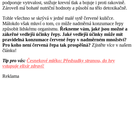
podporuje vytrvalost, snižuje krevní tlak a bojuje i proti rakovině.
Zároveň má bohaté nutriční hodnoty a působí na tělo detoxikačně.
Tohle všechno se skrývá v jedné malé sytě červené kuličce.
Málokdo však mluví o tom, co může nadměrná konzumace řepy
způsobit lidskému organismu.
Řekneme vám, jaké jsou možné a
zákeřné vedlejší účinky řepy. Jaké vedlejší účinky může mít
pravidelná konzumace červené řepy v nadměrném množství?
Pro koho není červená řepa tak prospěšná?
Zjistěte více v našem
článku!
Tip pro vás:
Česnekové mléko: Předsudky stranou, do hry
vstupuje elixír zdraví!
Reklama