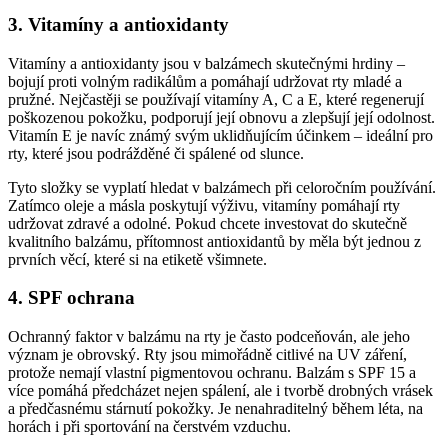
3. Vitamíny a antioxidanty
Vitamíny a antioxidanty jsou v balzámech skutečnými hrdiny –
bojují proti volným radikálům a pomáhají udržovat rty mladé a
pružné. Nejčastěji se používají vitamíny A, C a E, které regenerují
poškozenou pokožku, podporují její obnovu a zlepšují její odolnost.
Vitamín E je navíc známý svým uklidňujícím účinkem – ideální pro
rty, které jsou podrážděné či spálené od slunce.
Tyto složky se vyplatí hledat v balzámech při celoročním používání.
Zatímco oleje a másla poskytují výživu, vitamíny pomáhají rty
udržovat zdravé a odolné. Pokud chcete investovat do skutečně
kvalitního balzámu, přítomnost antioxidantů by měla být jednou z
prvních věcí, které si na etiketě všimnete.
4. SPF ochrana
Ochranný faktor v balzámu na rty je často podceňován, ale jeho
význam je obrovský. Rty jsou mimořádně citlivé na UV záření,
protože nemají vlastní pigmentovou ochranu. Balzám s SPF 15 a
více pomáhá předcházet nejen spálení, ale i tvorbě drobných vrásek
a předčasnému stárnutí pokožky. Je nenahraditelný během léta, na
horách i při sportování na čerstvém vzduchu.