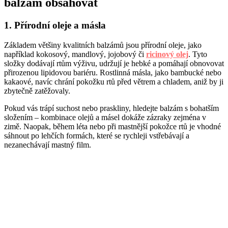
balzám obsahovat
1. Přírodní oleje a másla
Základem většiny kvalitních balzámů jsou přírodní oleje, jako
například kokosový, mandlový, jojobový či
ricinový olej
. Tyto
složky dodávají rtům výživu, udržují je hebké a pomáhají obnovovat
přirozenou lipidovou bariéru. Rostlinná másla, jako bambucké nebo
kakaové, navíc chrání pokožku rtů před větrem a chladem, aniž by ji
zbytečně zatěžovaly.
Pokud vás trápí suchost nebo praskliny, hledejte balzám s bohatším
složením – kombinace olejů a másel dokáže zázraky zejména v
zimě. Naopak, během léta nebo při mastnější pokožce rtů je vhodné
sáhnout po lehčích formách, které se rychleji vstřebávají a
nezanechávají mastný film.