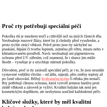
Proč rty potřebují speciální péči
Pokožka rtů je mnohem tenčí a citlivější než na jiných částech těla.
Neobsahuje mazové žlázy, které by ji chránily před vysušením, a
proto rychle ztrácí vlhkost. Právě proto jsou rty náchylné na
praskání, štípání či tvorbu šupinek, zejména při větru, mrazu nebo v
klimatizovaném prostředí. Navíc neobsahují ani pigmentovou
ochranu před UV zářením, což znamená, že i slunce jim může
škodit – vysušuje je a urychluje stárnutí pokožky.
Důvodem, proč si rty zaslouží speciální péči, je i to, že jsou neustále
vystavené vnějším vlivům – od jídla, nápojů, přes změny teploty až
po časté olizování. Běžný
hydratační krém
či rtěnka jim nestačí.
Rty potřebují cílenou ochranu, která vytvoří jemnou bariéru proti
ztrátě vlhkosti a zároveň je vyživí. Kvalitní balzám tak není jen
kosmetickým doplňkem, ale nezbytnou součástí každodenní péče.
Klíčové složky, které by měl kvalitní