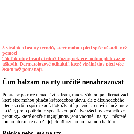
5 virálních beauty trendů, které mohou pleti spíše uškodit než
pomoci
TikTok plný beauty triků? Pozor, některé mohou pleti vážně
uškodit. Dermatologové odhalují, které virální tipy pleti více
škodí než pomáhají.
Čím balzám na rty určitě nenahrazovat
Pokud se po ruce nenachází balzám, mnozí sáhnou po alternativách,
které sice mohou přinést krátkodobou úlevu, ale z dlouhodobého
hlediska rtům spíše škodí. Pokožka rtů je tenčí a citlivější než jinde
na těle, proto potřebuje specifickou péči. Ne všechny kosmetické
produkty, které dobře fungují jinde, jsou vhodné i na rty – některé
mohou dokonce narušit jejich přirozenou ochrannou bariéru.
Rtěnka nebo lesk na rty