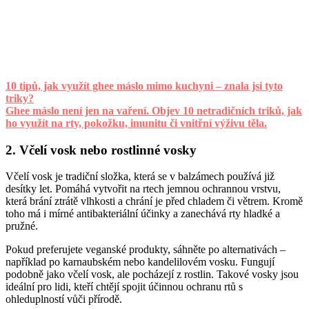
10 tipů, jak využít ghee máslo mimo kuchyni – znala jsi tyto
triky?
Ghee máslo není jen na vaření. Objev 10 netradičních triků, jak
ho využít na rty, pokožku, imunitu či vnitřní výživu těla.
2. Včelí vosk nebo rostlinné vosky
Včelí vosk je tradiční složka, která se v balzámech používá již
desítky let. Pomáhá vytvořit na rtech jemnou ochrannou vrstvu,
která brání ztrátě vlhkosti a chrání je před chladem či větrem. Kromě
toho má i mírné antibakteriální účinky a zanechává rty hladké a
pružné.
Pokud preferujete veganské produkty, sáhněte po alternativách –
například po karnaubském nebo kandelilovém vosku. Fungují
podobně jako včelí vosk, ale pocházejí z rostlin. Takové vosky jsou
ideální pro lidi, kteří chtějí spojit účinnou ochranu rtů s
ohleduplností vůči přírodě.