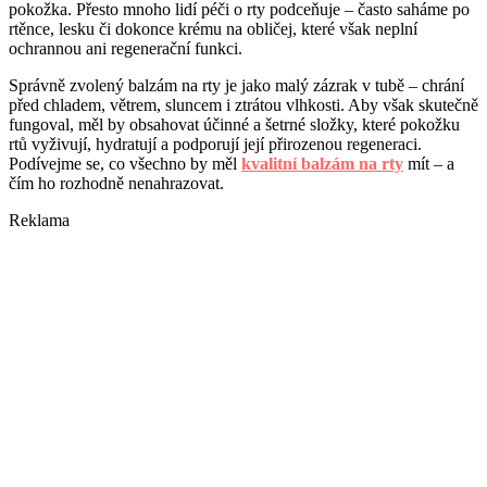
pokožka. Přesto mnoho lidí péči o rty podceňuje – často saháme po
rtěnce, lesku či dokonce krému na obličej, které však neplní
ochrannou ani regenerační funkci.
Správně zvolený balzám na rty je jako malý zázrak v tubě – chrání
před chladem, větrem, sluncem i ztrátou vlhkosti. Aby však skutečně
fungoval, měl by obsahovat účinné a šetrné složky, které pokožku
rtů vyživují, hydratují a podporují její přirozenou regeneraci.
Podívejme se, co všechno by měl
kvalitní balzám na rty
mít – a
čím ho rozhodně nenahrazovat.
Reklama