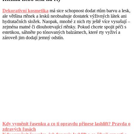
Dekorativní kosmetika
má sice schopnost dodat rtům barvu a lesk,
ale většina rtěnek a lesků neobsahuje dostatek výživných látek ani
hydratačních složek. Naopak, mnohé z nich rty ještě více vysušují –
zejména matné či dlouhotrvající rtěnky. Pokud chcete spojit péči s
estetikou, sáhněte po tónovaných balzámech, které rty vyživí a
zároveň jim dodají jemný odstín.
Kdy vyměnit řasenku a co ti opravdu přinese lashlift? Pravda o
zdravých řasách