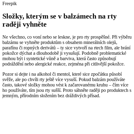
Freepik
Složky, kterým se v balzámech na rty
raději vyhněte
Ne všechno, co voní nebo se leskne, je pro rty prospěšné. Při výběru
balzámu se vyhněte produktům s obsahem minerálních olejů,
parafínu či ropných derivátů – ty sice vytvoří na rtech film, ale brání
pokožce dýchat a dlouhodobě ji vysušují. Podobně problematické
mohou být i syntetické vůně a barviva, která často způsobují
podráždění nebo alergické reakce, zejména při citlivější pokožce.
Pozor si dejte i na alkohol či mentol, které sice zpočátku působí
svěže, ale po chvíli rty ještě více vysuší. Pokud balzám používáte
často, takové složky mohou vést k začarovanému kruhu – čím více
ho používáte, tím jsou rty sušší. Proto sáhněte raději po produktech s
jemným, přírodním složením bez dráždivých přísad.