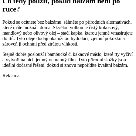
Co tedy použít, pokud balzám není po
ruce?
Pokud se ocitnete bez balzámu, sáhněte po přírodních alternativách,
které máte možná i doma. Skvělou volbou je čistý kokosový,
mandlový nebo olivový olej – stačí kapka, kterou jemně vmasírujete
do rtů. Tyto oleje dodají okamžitou hydrataci, zjemní pokožku a
zároveň ji ochrání před ztrátou vlhkosti.
Stejně dobře poslouží i bambucké či kakaové máslo, které rty vyživí
a vytvoří na nich jemný ochranný film. Tyto přírodní složky jsou
ideální dočasné řešení, dokud si znovu nepořídíte kvalitní balzám.
Reklama