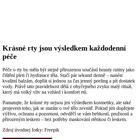
Krásné rty jsou výsledkem každodenní
péče
Péče o rty by měla být stejně přirozenou součástí beauty rutiny jako
čištění pleti či hydratace těla. Stačí pár sekund denně – nanést
kvalitní balzám, dopřát si jednou za čas jemný peeling a pít dostatek
vody. Právě tato pravidelnost dělá z obyčejného zvyku malý rituál,
který má velký vliv na vzhled i komfort rtů.
Pamatujte, že krásné rty nejsou jen výsledkem kosmetiky, ale také
projevem toho, jak se staráte o své tělo zevnitř. Pokud jim dopřejete
výživu, ochranu a pozornost, odvděčí se vám hebkostí, pružností a
přirozeným leskem – bez potřeby maskování rtěnkou či leskem.
Zdroj úvodnej fotky: Freepik