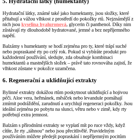
5. Hydratační látky (humektanty)
Hydratační látky, známé také jako humektanty, jsou složky, které
přitahují a vážou vlhkost z prostředí do pokožky rtů. Nejznámější z
nich jsou
kyselina hyaluronová
, glycerin či panthenol. Díky nim
zůstávají rty dlouhodobě hydratované, jemné a bez nepříjemného
napětí.
Balzámy s humektanty se hodí zejména pro ty, které trápí suché
nebo popraskané rty po celý rok. Pokud si vybíráte produkt pro
každodenní používání, sledujte, zda obsahuje kombinaci
humektantů a mastnějších složek – právě tato rovnováha zajistí, že
vlhkost zůstane v pokožce uzamčena.
6. Regenerační a uklidňující extrakty
Bylinné extrakty dokážou rtům poskytnout uklidňující a hojivou
péči. Aloe vera, heřmánek, měsíček nebo levandule pomáhají
zmírnit podráždění, zarudnutí a urychlují regeneraci pokožky. Jsou
ideální zejména po pobytu na slunci, větru nebo v zimě, kdy rty
potřebují extra jemnost.
Balzám s přírodními extrakty se vyplatí mít po ruce vždy, když
cítíte, že rty „táhnou“ nebo jsou přecitlivělé. Pravidelným
používáním můžete předejít popraskání i nepříjemným pocitům