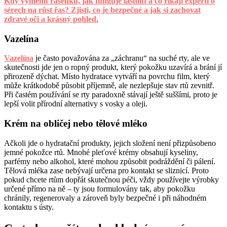
Kdy vyměnit řasenku, jak funguje lashlift a co říkají experti o
sérech na růst řas? Zjisti, co je bezpečné a jak si zachovat
zdravé oči a krásný pohled.
Vazelína
Vazelína
je často považována za „záchranu“ na suché rty, ale ve
skutečnosti jde jen o ropný produkt, který pokožku uzavírá a brání jí
přirozeně dýchat. Místo hydratace vytváří na povrchu film, který
může krátkodobě působit příjemně, ale nezlepšuje stav rtů zevnitř.
Při častém používání se rty paradoxně stávají ještě suššími, proto je
lepší volit přírodní alternativy s vosky a oleji.
Krém na obličej nebo tělové mléko
Ačkoli jde o hydratační produkty, jejich složení není přizpůsobeno
jemné pokožce rtů. Mnohé pleťové krémy obsahují kyseliny,
parfémy nebo alkohol, které mohou způsobit podráždění či pálení.
Tělová mléka zase nebývají určena pro kontakt se sliznicí. Proto
pokud chcete rtům dopřát skutečnou péči, vždy používejte výrobky
určené přímo na ně – ty jsou formulovány tak, aby pokožku
chránily, regenerovaly a zároveň byly bezpečné i při náhodném
kontaktu s ústy.