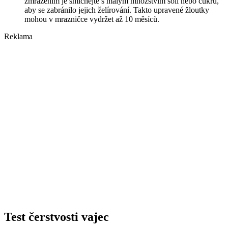
zmrazením je smíchejte s malým množstvím soli nebo cukru,
aby se zabránilo jejich želírování. Takto upravené žloutky
mohou v mrazničce vydržet až 10 měsíců.
Reklama
Test čerstvosti vajec