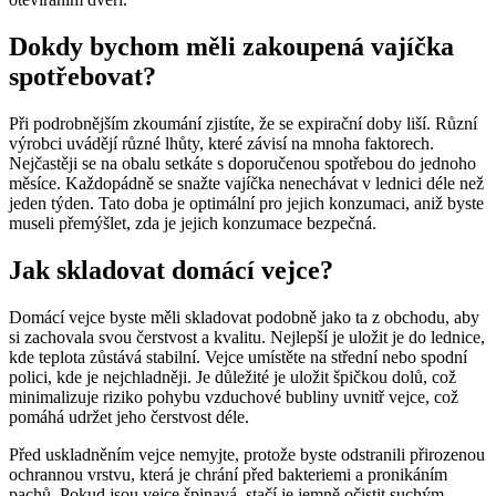
Dokdy bychom měli zakoupená vajíčka
spotřebovat?
Při podrobnějším zkoumání zjistíte, že se expirační doby liší. Různí
výrobci uvádějí různé lhůty, které závisí na mnoha faktorech.
Nejčastěji se na obalu setkáte s doporučenou spotřebou do jednoho
měsíce. Každopádně se snažte vajíčka nenechávat v lednici déle než
jeden týden. Tato doba je optimální pro jejich konzumaci, aniž byste
museli přemýšlet, zda je jejich konzumace bezpečná.
Jak skladovat domácí vejce?
Domácí vejce byste měli skladovat podobně jako ta z obchodu, aby
si zachovala svou čerstvost a kvalitu. Nejlepší je uložit je do lednice,
kde teplota zůstává stabilní. Vejce umístěte na střední nebo spodní
polici, kde je nejchladněji. Je důležité je uložit špičkou dolů, což
minimalizuje riziko pohybu vzduchové bubliny uvnitř vejce, což
pomáhá udržet jeho čerstvost déle.
Před uskladněním vejce nemyjte, protože byste odstranili přirozenou
ochrannou vrstvu, která je chrání před bakteriemi a pronikáním
pachů. Pokud jsou vejce špinavá, stačí je jemně očistit suchým