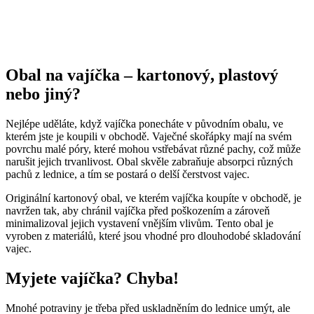
Obal na vajíčka – kartonový, plastový
nebo jiný?
Nejlépe uděláte, když vajíčka ponecháte v původním obalu, ve
kterém jste je koupili v obchodě. Vaječné skořápky mají na svém
povrchu malé póry, které mohou vstřebávat různé pachy, což může
narušit jejich trvanlivost. Obal skvěle zabraňuje absorpci různých
pachů z lednice, a tím se postará o delší čerstvost vajec.
Originální kartonový obal, ve kterém vajíčka koupíte v obchodě, je
navržen tak, aby chránil vajíčka před poškozením a zároveň
minimalizoval jejich vystavení vnějším vlivům. Tento obal je
vyroben z materiálů, které jsou vhodné pro dlouhodobé skladování
vajec.
Myjete vajíčka? Chyba!
Mnohé potraviny je třeba před uskladněním do lednice umýt, ale