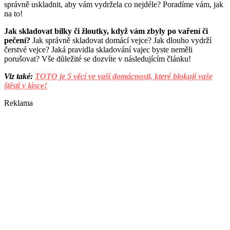
správně uskladnit, aby vám vydržela co nejdéle? Poradíme vám, jak
na to!
Jak skladovat bílky či žloutky, když vám zbyly po vaření či
pečení?
Jak správně skladovat domácí vejce? Jak dlouho vydrží
čerstvé vejce? Jaká pravidla skladování vajec byste neměli
porušovat? Vše důležité se dozvíte v následujícím článku!
Viz také:
TOTO je 5 věcí ve vaší domácnosti, které blokují vaše
štěstí v lásce!
Reklama