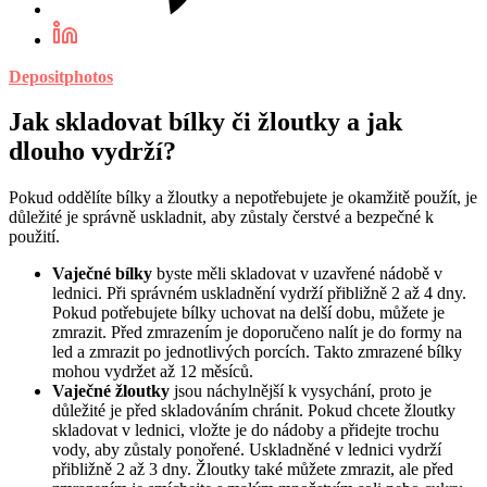
Depositphotos
Jak skladovat bílky či žloutky a jak
dlouho vydrží?
Pokud oddělíte bílky a žloutky a nepotřebujete je okamžitě použít, je
důležité je správně uskladnit, aby zůstaly čerstvé a bezpečné k
použití.
Vaječné bílky
byste měli skladovat v uzavřené nádobě v
lednici. Při správném uskladnění vydrží přibližně 2 až 4 dny.
Pokud potřebujete bílky uchovat na delší dobu, můžete je
zmrazit. Před zmrazením je doporučeno nalít je do formy na
led a zmrazit po jednotlivých porcích. Takto zmrazené bílky
mohou vydržet až 12 měsíců.
Vaječné žloutky
jsou náchylnější k vysychání, proto je
důležité je před skladováním chránit. Pokud chcete žloutky
skladovat v lednici, vložte je do nádoby a přidejte trochu
vody, aby zůstaly ponořené. Uskladněné v lednici vydrží
přibližně 2 až 3 dny. Žloutky také můžete zmrazit, ale před