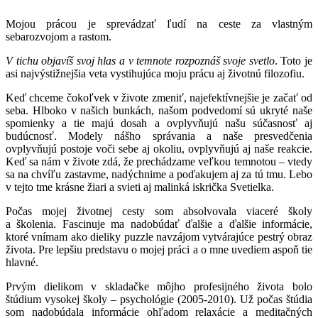
Mojou prácou je sprevádzať ľudí na ceste za vlastným
sebarozvojom a rastom.
V tichu objavíš svoj hlas a v temnote rozpoznáš svoje svetlo
. Toto je
asi najvýstižnejšia veta vystihujúca moju prácu aj životnú filozofiu.
Keď chceme čokoľvek v živote zmeniť, najefektívnejšie je začať od
seba. Hlboko v našich bunkách, našom podvedomí sú ukryté naše
spomienky a tie majú dosah a ovplyvňujú našu súčasnosť aj
budúcnosť. Modely nášho správania a naše presvedčenia
ovplyvňujú postoje voči sebe aj okoliu, ovplyvňujú aj naše reakcie.
Keď sa nám v živote zdá, že prechádzame veľkou temnotou – vtedy
sa na chvíľu zastavme, nadýchnime a poďakujem aj za tú tmu. Lebo
v tejto tme krásne žiari a svieti aj malinká iskrička Svetielka.
Počas mojej životnej cesty som absolvovala viaceré školy
a školenia. Fascinuje ma nadobúdať ďalšie a ďalšie informácie,
ktoré vnímam ako dieliky puzzle navzájom vytvárajúce pestrý obraz
života. Pre lepšiu predstavu o mojej práci a o mne uvediem aspoň tie
hlavné.
Prvým dielikom v skladačke môjho profesijného života bolo
štúdium vysokej školy – psychológie (2005-2010). Už počas štúdia
som nadobúdala informácie ohľadom relaxácie a meditačných