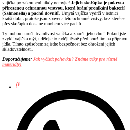
vajíčka po zakoupení nikdy nemyjte!
Jejich skořápka je pokryta
přirozenou ochrannou vrstvou, která brání pronikání bakterií
(Salmonella) a pachů dovnitř.
Umytá vajíčka vydrží v lednici
kratší dobu, protože jsou zbavena této ochranné vrstvy, bez které se
přes skořápku dostane mnohem více pachů.
Ty mohou narušit trvanlivost vajíčka a zhoršit jeho chuť. Pokud jste
zvyklí vajíčka mýt, udělejte to raději těsně před použitím na přípravu
jídla. Tímto způsobem zajistíte bezpečnost bez ohrožení jejich
skladovatelnosti.
Doporučujeme:
Jak vyčistit pohovku? Známe triky pro různé
materiály!