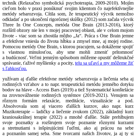
techník (Relaxačno symbolická psychoterapia, 2009-2010). Mojím
cieľom bolo v praxi ponúknuť svojim klientom čo najefektívnejšie
metódy sebarozvoja. Cítila som, že terapeutický výcvik nemožno
odkladať a po ukončení rigoróznej skúšky (2012) som začala výcvik
Three In One Concepts, metóda One Brain (2013-2016), ktorý
rozšíril obzory nie len v mojej pracovnej oblasti, ale v celom mojom
živote - viac som sa zhostila môjho „Ja“. Práca s One Brain jemne
a efektívne vniesla do života hĺbku a zmysel mne, aj mojej rodine.
Pomocou metódy One Brain, s ktorou pracujem, sa dokážeme spojiť
s vlastnou minulosťou, aby sme mohli zmeniť prítomnosť
a budúcnosť. Veľmi jemným spôsobom môžeme opustiť deštrukčné
správanie, ťaživé myšlienky a pocity,
telu sa uľaví a my môžeme žiť
s ľahkosťou.
yužívam aj ďalšie efektívne metódy sebarozvoja a liečenia seba aj
rodinných vzťahov a to napr. terapeutickú metódu jemného dotyku
bodov na hlave - Access Bars (2019) a tiež Systematické konštelácie
na zrovnovážnenie rodinných systémov (2019-2021). Venujem sa
rôznym formám relaxácie, meditácie, vizualizácie a pod.
Absolvovala som aj viacero ďalších kurzov, ako napr. kurz
Muzikoterapie – ladičky a liečenie zvukom (2022), základný kurz
kraniosakrálnej terapie (2022) a mnohé ďalšie. Stále prehlbujem
svoje poznatky a rozširujem svoje poznanie rôznymi kurzami
a stretnutiami s inšpirujúcimi ľuďmi, ako aj prácou na sebe
a poznaním samej seba. Sme tvorcami našich životov, ja aj ty si