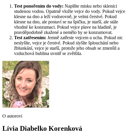
Test ponořením do vody:
Naplňte misku nebo sklenici
studenou vodou. Opatrně vložte vejce do vody. Pokud vejce
klesne na dno a leží vodorovně, je velmi čerstvé. Pokud
klesne na dno, ale postaví se na špičku, je starší, ale stále
vhodné ke konzumaci. Pokud vejce plave na hladině, je
pravděpodobně zkažené a nemělo by se konzumovat.
Test zatřesením:
Jemně zatřeste vejcem u ucha. Pokud nic
neslyšíte, vejce je čerstvé. Pokud slyšíte šplouchání nebo
žblunkání, vejce je starší, protože jeho obsah se zmenšil a
vzduchová bublina uvnitř se zvětšila.
O autorovi
Lívia Diabelko Korenková