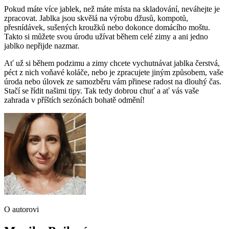
Pokud máte více jablek, než máte místa na skladování, neváhejte je
zpracovat. Jablka jsou skvělá na výrobu džusů, kompotů,
přesnídávek, sušených kroužků nebo dokonce domácího moštu.
Takto si můžete svou úrodu užívat během celé zimy a ani jedno
jablko nepřijde nazmar.
Ať už si během podzimu a zimy chcete vychutnávat jablka čerstvá,
péct z nich voňavé koláče, nebo je zpracujete jiným způsobem, vaše
úroda nebo úlovek ze samozběru vám přinese radost na dlouhý čas.
Stačí se řídit našimi tipy. Tak tedy dobrou chuť a ať vás vaše
zahrada v příštích sezónách bohatě odmění!
O autorovi