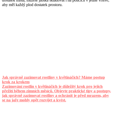
dostatek místa, můžete jablka skladovat i na policích v jedné vrstvě,
aby měl každý plod dostatek prostoru.
Jak správně zazimovat rostliny v květináčích? Máme postup
krok za krokem
Zazimování rostlin v květináčích je důležitý krok pro jejich
přežití během zimních měsíců. Objevte praktické tipy a postupy,
jak správně zazimovat rostliny a ochránit je před mrazem, aby
se na jaře mohly opět rozvíjet a kvést.