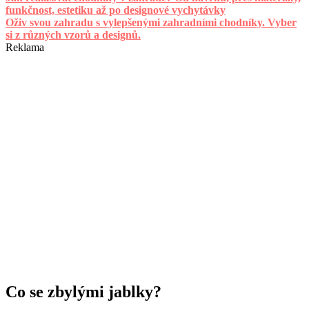
funkčnost, estetiku až po designové vychytávky
Oživ svou zahradu s vylepšenými zahradními chodníky. Vyber
si z různých vzorů a designů.
Reklama
Co se zbylými jablky?