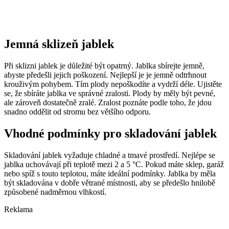
Jemná sklizeň jablek
Při sklizni jablek je důležité být opatrný. Jablka sbírejte jemně,
abyste předešli jejich poškození. Nejlepší je je jemně odtrhnout
krouživým pohybem. Tím plody nepoškodíte a vydrží déle. Ujistěte
se, že sbíráte jablka ve správné zralosti. Plody by měly být pevné,
ale zároveň dostatečně zralé. Zralost poznáte podle toho, že jdou
snadno oddělit od stromu bez většího odporu.
Vhodné podmínky pro skladování jablek
Skladování jablek vyžaduje chladné a tmavé prostředí. Nejlépe se
jablka uchovávají při teplotě mezi 2 a 5 °C. Pokud máte sklep, garáž
nebo spíž s touto teplotou, máte ideální podmínky. Jablka by měla
být skladována v dobře větrané místnosti, aby se předešlo hnilobě
způsobené nadměrnou vlhkostí.
Reklama