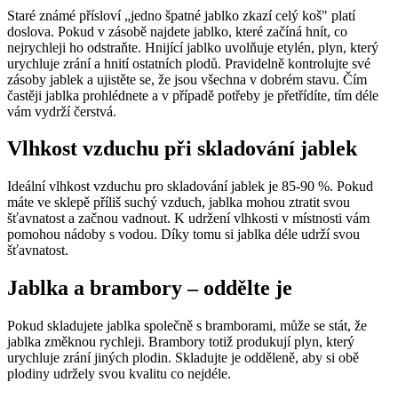
Staré známé přísloví „jedno špatné jablko zkazí celý koš" platí
doslova. Pokud v zásobě najdete jablko, které začíná hnít, co
nejrychleji ho odstraňte. Hnijící jablko uvolňuje etylén, plyn, který
urychluje zrání a hnití ostatních plodů. Pravidelně kontrolujte své
zásoby jablek a ujistěte se, že jsou všechna v dobrém stavu. Čím
častěji jablka prohlédnete a v případě potřeby je přetřídíte, tím déle
vám vydrží čerstvá.
Vlhkost vzduchu při skladování jablek
Ideální vlhkost vzduchu pro skladování jablek je 85-90 %. Pokud
máte ve sklepě příliš suchý vzduch, jablka mohou ztratit svou
šťavnatost a začnou vadnout. K udržení vlhkosti v místnosti vám
pomohou nádoby s vodou. Díky tomu si jablka déle udrží svou
šťavnatost.
Jablka a brambory – oddělte je
Pokud skladujete jablka společně s bramborami, může se stát, že
jablka změknou rychleji. Brambory totiž produkují plyn, který
urychluje zrání jiných plodin. Skladujte je odděleně, aby si obě
plodiny udržely svou kvalitu co nejdéle.