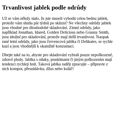
Trvanlivost jablek podle odrůdy
Už se vám někdy stalo, že jste museli vyhodit celou bednu jablek,
protože vám shnila pár týdnů po sklizni? Ne všechny odrůdy jablek
jsou vhodné pro dlouhodobé skladování. Zimní odrůdy, jako
například Jonathan, Idared, Golden Delicious nebo Granny Smith,
jsou ideální pro skladování, protože mají delší trvanlivost. Naopak
rané letní odrůdy, jako jsou červencová jablka či Delikates, se rychle
kazí a jsou vhodnější k okamžité konzumaci.
Dbejte také na to, abyste pro skladování vybrali pouze nepoškozené,
zdravé plody. Jablka s otlaky, prasklinami či jiným poškozením mají
tendenci rychleji hnít. Taková jablka raději zpracujte – připravte z
nich kompot, přesnídávku, džus nebo koláč!