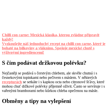
Chilli con carne: Mexická klasika, kterou zvládne připravit
každý!
Vyzkoušejte náš jednoduchý recept na chilli con carne, které je
bohaté na bílkoviny a vlákninu. Spojuje mexické chutě s
výživnými ingrediencemi!
S čím podávat držkovou polévku?
Nejčastěji se podává s čerstvým chlebem, ale skvěle chutná i s
česnekovými topinkami nebo pečivem s máslem. V některých
recepturách
se setkáte i s kapkou octa nebo citronové šťávy, které
mohou chuť držkové polévky příjemně oživit. Často se servíruje i s
vařenými bramborami nebo kůrkou chleba opečenou na másle.
Obměny a tipy na vylepšení