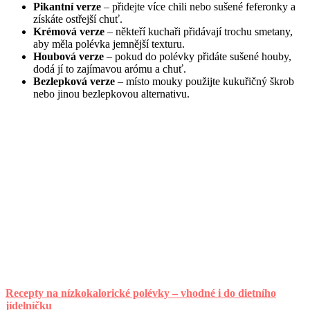
Pikantní verze
– přidejte více chili nebo sušené feferonky a
získáte ostřejší chuť.
Krémová verze
– někteří kuchaři přidávají trochu smetany,
aby měla polévka jemnější texturu.
Houbová verze
– pokud do polévky přidáte sušené houby,
dodá jí to zajímavou arómu a chuť.
Bezlepková verze
– místo mouky použijte kukuřičný škrob
nebo jinou bezlepkovou alternativu.
Recepty na nízkokalorické polévky – vhodné i do dietního
jídelníčku