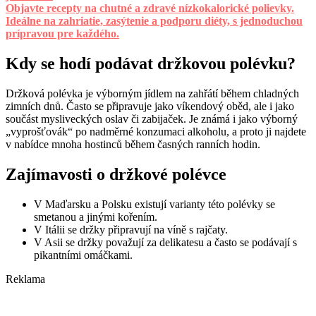
Objavte recepty na chutné a zdravé nízkokalorické polievky.
Ideálne na zahriatie, zasýtenie a podporu diéty, s jednoduchou
prípravou pre každého.
Kdy se hodí podávat držkovou polévku?
Držková polévka je výborným jídlem na zahřátí během chladných
zimních dnů. Často se připravuje jako víkendový oběd, ale i jako
součást mysliveckých oslav či zabijaček. Je známá i jako výborný
„vyprošťovák“ po nadměrné konzumaci alkoholu, a proto ji najdete
v nabídce mnoha hostinců během časných ranních hodin.
Zajímavosti o držkové polévce
V Maďarsku a Polsku existují varianty této polévky se
smetanou a jinými kořením.
V Itálii se držky připravují na víně s rajčaty.
V Asii se držky považují za delikatesu a často se podávají s
pikantními omáčkami.
Reklama