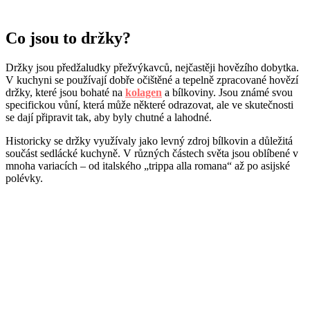
Co jsou to držky?
Držky jsou předžaludky přežvýkavců, nejčastěji hovězího dobytka.
V kuchyni se používají dobře očištěné a tepelně zpracované hovězí
držky, které jsou bohaté na
kolagen
a bílkoviny. Jsou známé svou
specifickou vůní, která může některé odrazovat, ale ve skutečnosti
se dají připravit tak, aby byly chutné a lahodné.
Historicky se držky využívaly jako levný zdroj bílkovin a důležitá
součást sedlácké kuchyně. V různých částech světa jsou oblíbené v
mnoha variacích – od italského „trippa alla romana“ až po asijské
polévky.