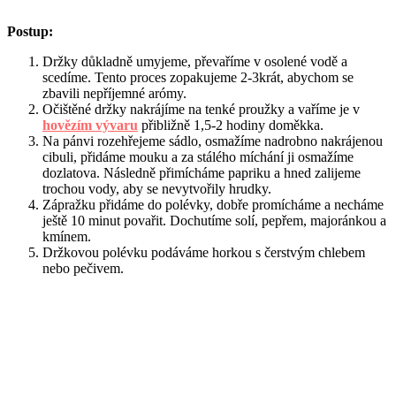
Postup:
Držky důkladně umyjeme, převaříme v osolené vodě a
scedíme. Tento proces zopakujeme 2-3krát, abychom se
zbavili nepříjemné arómy.
Očištěné držky nakrájíme na tenké proužky a vaříme je v
hovězím vývaru
přibližně 1,5-2 hodiny doměkka.
Na pánvi rozehřejeme sádlo, osmažíme nadrobno nakrájenou
cibuli, přidáme mouku a za stálého míchání ji osmažíme
dozlatova. Následně přimícháme papriku a hned zalijeme
trochou vody, aby se nevytvořily hrudky.
Zápražku přidáme do polévky, dobře promícháme a necháme
ještě 10 minut povařit. Dochutíme solí, pepřem, majoránkou a
kmínem.
Držkovou polévku podáváme horkou s čerstvým chlebem
nebo pečivem.