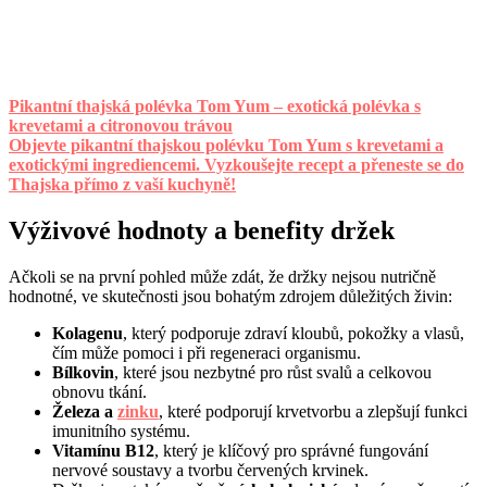
Pikantní thajská polévka Tom Yum – exotická polévka s
krevetami a citronovou trávou
Objevte pikantní thajskou polévku Tom Yum s krevetami a
exotickými ingrediencemi. Vyzkoušejte recept a přeneste se do
Thajska přímo z vaší kuchyně!
Výživové hodnoty a benefity držek
Ačkoli se na první pohled může zdát, že držky nejsou nutričně
hodnotné, ve skutečnosti jsou bohatým zdrojem důležitých živin:
Kolagenu
, který podporuje zdraví kloubů, pokožky a vlasů,
čím může pomoci i při regeneraci organismu.
Bílkovin
, které jsou nezbytné pro růst svalů a celkovou
obnovu tkání.
Železa a
zinku
, které podporují krvetvorbu a zlepšují funkci
imunitního systému.
Vitamínu B12
, který je klíčový pro správné fungování
nervové soustavy a tvorbu červených krvinek.