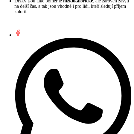
Držky jsou také poměrně
nízkokalorické
, ale zároveň zasytí
na delší čas, a tak jsou vhodné i pro lidi, kteří sledují příjem
kalorií.