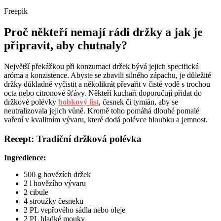
Freepik
Proč někteří nemají rádi držky a jak je
připravit, aby chutnaly?
Největší překážkou při konzumaci držek bývá jejich specifická
aróma a konzistence. Abyste se zbavili silného zápachu, je důležité
držky důkladně vyčistit a několikrát převařit v čisté vodě s trochou
octa nebo citronové šťávy. Někteří kuchaři doporučují přidat do
držkové polévky
bobkový list
, česnek či tymián, aby se
neutralizovala jejich vůně. Kromě toho pomáhá dlouhé pomalé
vaření v kvalitním vývaru, které dodá polévce hloubku a jemnost.
Recept: Tradiční držková polévka
Ingredience:
500 g hovězích držek
2 l hovězího vývaru
2 cibule
4 stroužky česneku
2 PL vepřového sádla nebo oleje
2 PL hladké mouky