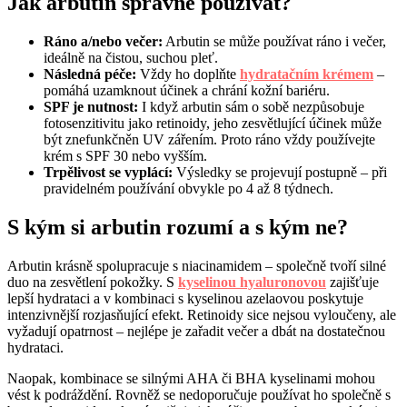
Jak arbutin správně používat?
Ráno a/nebo večer:
Arbutin se může používat ráno i večer,
ideálně na čistou, suchou pleť.
Následná péče:
Vždy ho doplňte
hydratačním krémem
–
pomáhá uzamknout účinek a chrání kožní bariéru.
SPF je nutnost:
I když arbutin sám o sobě nezpůsobuje
fotosenzitivitu jako retinoidy, jeho zesvětlující účinek může
být znefunkčněn UV zářením. Proto ráno vždy používejte
krém s SPF 30 nebo vyšším.
Trpělivost se vyplácí:
Výsledky se projevují postupně – při
pravidelném používání obvykle po 4 až 8 týdnech.
S kým si arbutin rozumí a s kým ne?
Arbutin krásně spolupracuje s niacinamidem – společně tvoří silné
duo na zesvětlení pokožky. S
kyselinou hyaluronovou
zajišťuje
lepší hydrataci a v kombinaci s kyselinou azelaovou poskytuje
intenzivnější rozjasňující efekt. Retinoidy sice nejsou vyloučeny, ale
vyžadují opatrnost – nejlépe je zařadit večer a dbát na dostatečnou
hydrataci.
Naopak, kombinace se silnými AHA či BHA kyselinami mohou
vést k podráždění. Rovněž se nedoporučuje používat ho společně s