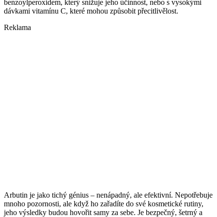
benzoylperoxidem, který snižuje jeho účinnost, nebo s vysokými
dávkami vitamínu C, které mohou způsobit přecitlivělost.
Reklama
Arbutin je jako tichý génius – nenápadný, ale efektivní. Nepotřebuje
mnoho pozornosti, ale když ho zařadíte do své kosmetické rutiny,
jeho výsledky budou hovořit samy za sebe. Je bezpečný, šetrný a