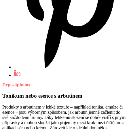
Depositphotos
Tonikum nebo esence s arbutinem
Produkty s arbutinem v lehké textuře – například tonika, emulze či
esence – jsou výborným způsobem, jak arbutin jemně začlenit do
své každodenní rutiny. Díky lehkému složení se dobře vrstří s jinými
přípravky a mohou sloužit jako příjemný mezi krok mezi čištěním a
aplikací séra nebo krému. Zároveň jde o ideální doplněk k