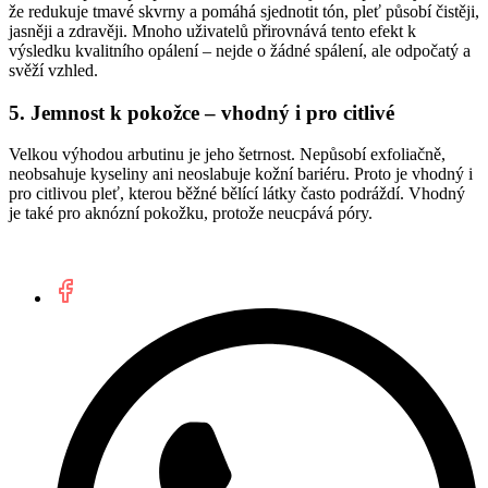
že redukuje tmavé skvrny a pomáhá sjednotit tón, pleť působí čistěji,
jasněji a zdravěji. Mnoho uživatelů přirovnává tento efekt k
výsledku kvalitního opálení – nejde o žádné spálení, ale odpočatý a
svěží vzhled.
5. Jemnost k pokožce – vhodný i pro citlivé
Velkou výhodou arbutinu je jeho šetrnost. Nepůsobí exfoliačně,
neobsahuje kyseliny ani neoslabuje kožní bariéru. Proto je vhodný i
pro citlivou pleť, kterou běžné bělící látky často podráždí. Vhodný
je také pro aknózní pokožku, protože neucpává póry.