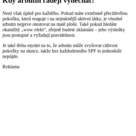
Kdy arbutin raději vynechat?
Není však úplně pro každého. Pokud máte extrémně přecitlivělou
pokožku, která reaguje i na nejmírnější aktivní látky, je vhodné
arbutin nejprve otestovat na malé ploše. Také pokud hledáte
okamžitý „wow efekt“, zřejmě budete zklamáni – jeho výsledky
jsou postupné a vyžadují pravidelnost.
Je také třeba myslet na to, že arbutin může zvyšovat citlivost
pokožky na slunce, takže bez každodenního SPF to jednoduše
nepůjde.
Reklama