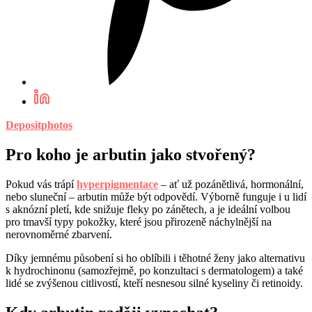
Depositphotos
Pro koho je arbutin jako stvořený?
Pokud vás trápí
hyperpigmentace
– ať už pozánětlivá, hormonální,
nebo sluneční – arbutin může být odpovědí. Výborně funguje i u lidí
s aknózní pletí, kde snižuje fleky po zánětech, a je ideální volbou
pro tmavší typy pokožky, které jsou přirozeně náchylnější na
nerovnoměrné zbarvení.
Díky jemnému působení si ho oblíbili i těhotné ženy jako alternativu
k hydrochinonu (samozřejmě, po konzultaci s dermatologem) a také
lidé se zvýšenou citlivostí, kteří nesnesou silné kyseliny či retinoidy.