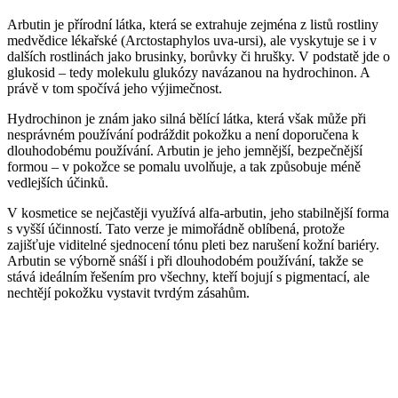
Arbutin je přírodní látka, která se extrahuje zejména z listů rostliny
medvědice lékařské (Arctostaphylos uva-ursi), ale vyskytuje se i v
dalších rostlinách jako brusinky, borůvky či hrušky. V podstatě jde o
glukosid – tedy molekulu glukózy navázanou na hydrochinon. A
právě v tom spočívá jeho výjimečnost.
Hydrochinon je znám jako silná bělící látka, která však může při
nesprávném používání podráždit pokožku a není doporučena k
dlouhodobému používání. Arbutin je jeho jemnější, bezpečnější
formou – v pokožce se pomalu uvolňuje, a tak způsobuje méně
vedlejších účinků.
V kosmetice se nejčastěji využívá alfa-arbutin, jeho stabilnější forma
s vyšší účinností. Tato verze je mimořádně oblíbená, protože
zajišťuje viditelné sjednocení tónu pleti bez narušení kožní bariéry.
Arbutin se výborně snáší i při dlouhodobém používání, takže se
stává ideálním řešením pro všechny, kteří bojují s pigmentací, ale
nechtějí pokožku vystavit tvrdým zásahům.