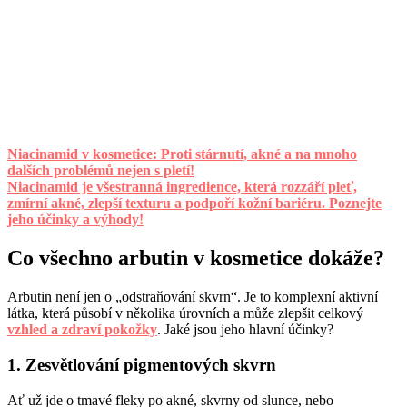
Niacinamid v kosmetice: Proti stárnutí, akné a na mnoho
dalších problémů nejen s pletí!
Niacinamid je všestranná ingredience, která rozzáří pleť,
zmírní akné, zlepší texturu a podpoří kožní bariéru. Poznejte
jeho účinky a výhody!
Co všechno arbutin v kosmetice dokáže?
Arbutin není jen o „odstraňování skvrn“. Je to komplexní aktivní
látka, která působí v několika úrovních a může zlepšit celkový
vzhled a zdraví pokožky
. Jaké jsou jeho hlavní účinky?
1. Zesvětlování pigmentových skvrn
Ať už jde o tmavé fleky po akné, skvrny od slunce, nebo