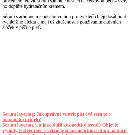
procentem. Navíc sérum samotné nestačí na celkovou péči – vždy
ho doplňte hydratačním krémem.
Sérum s arbutinem je ideální volbou pro ty, kteří chtějí dosáhnout
rychlejšího efektu a mají už zkušenosti s používáním aktivních
složek v péči o pleť.
Serum layering: Jak správně vrstvit pleťová séra pro
maximální účinek?
Serum layering jen jako další kosmetický trend? Objevte
výhody vrstvení sér a vytvořte si kosmetickou rutinu na míru