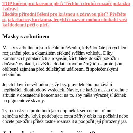
TOP koření pro krásnou pleť: Těchto 5 druhů rozzáří pokožku
i zdraví
Hledáte přírodní řešení pro krásnou a zdravou pleť? Přečtěte
si, jak skořice, kurkuma, fenykl či zázvor mohou obohatit vaši
každodenní péči o pleť.
Masky s arbutinem
Masky s arbutinem jsou ideálním řešením, když toužíte po rychlém
rozjasnění pleti a okamžitém efektně svěžím vzhledu. Díky
kombinaci hydratačních a rozjasňujících látek dokáží pokožku
dočasně vyhladit, osvěžit a dodat jí rovnoměrný tón – proto jsou
oblíbené zejména před důležitými událostmi či společenskými
setkáními.
Jejich hlavní nevýhodou je, že bez pravidelného používání
nepřinášejí dlouhodobý výsledek. Navíc, ne každá maska obsahuje
arbutin v dostatečné koncentraci na to, aby měla výraznější účinek
na pigmentové skvrny.
Tyto masky se proto hodí jako doplněk k séru nebo krému –
zejména tehdy, když potřebujete extra zářivý efekt na počkání nebo
chcete pokožku příležitostně rozmazlit a podpořit její přirozený jas.