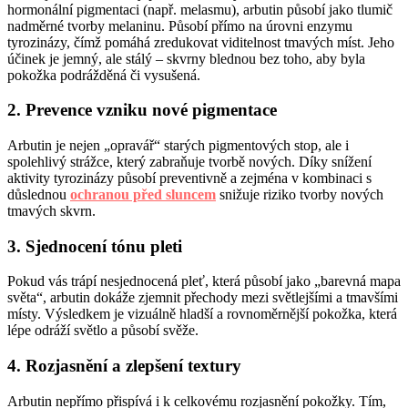
hormonální pigmentaci (např. melasmu), arbutin působí jako tlumič
nadměrné tvorby melaninu. Působí přímo na úrovni enzymu
tyrozinázy, čímž pomáhá zredukovat viditelnost tmavých míst. Jeho
účinek je jemný, ale stálý – skvrny blednou bez toho, aby byla
pokožka podrážděná či vysušená.
2. Prevence vzniku nové pigmentace
Arbutin je nejen „opravář“ starých pigmentových stop, ale i
spolehlivý strážce, který zabraňuje tvorbě nových. Díky snížení
aktivity tyrozinázy působí preventivně a zejména v kombinaci s
důslednou
ochranou před sluncem
snižuje riziko tvorby nových
tmavých skvrn.
3. Sjednocení tónu pleti
Pokud vás trápí nesjednocená pleť, která působí jako „barevná mapa
světa“, arbutin dokáže zjemnit přechody mezi světlejšími a tmavšími
místy. Výsledkem je vizuálně hladší a rovnoměrnější pokožka, která
lépe odráží světlo a působí svěže.
4. Rozjasnění a zlepšení textury
Arbutin nepřímo přispívá i k celkovému rozjasnění pokožky. Tím,