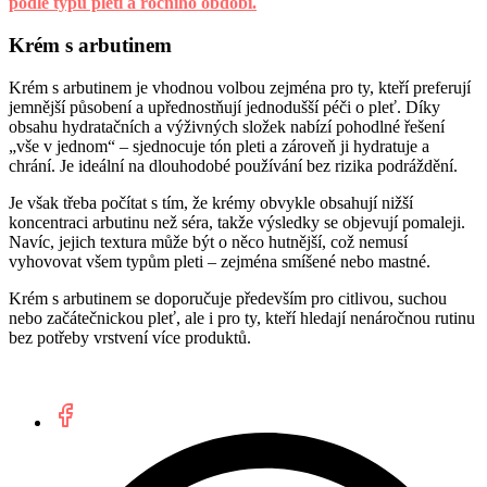
podle typu pleti a ročního období.
Krém s arbutinem
Krém s arbutinem je vhodnou volbou zejména pro ty, kteří preferují
jemnější působení a upřednostňují jednodušší péči o pleť. Díky
obsahu hydratačních a výživných složek nabízí pohodlné řešení
„vše v jednom“ – sjednocuje tón pleti a zároveň ji hydratuje a
chrání. Je ideální na dlouhodobé používání bez rizika podráždění.
Je však třeba počítat s tím, že krémy obvykle obsahují nižší
koncentraci arbutinu než séra, takže výsledky se objevují pomaleji.
Navíc, jejich textura může být o něco hutnější, což nemusí
vyhovovat všem typům pleti – zejména smíšené nebo mastné.
Krém s arbutinem se doporučuje především pro citlivou, suchou
nebo začátečnickou pleť, ale i pro ty, kteří hledají nenáročnou rutinu
bez potřeby vrstvení více produktů.