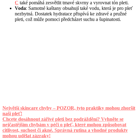
C
také pomáhá zesvětlit tmavé skvrny a vyrovnat tón pleti.
Voda
: Samotné kaštany obsahují také vodu, která je pro pleť
nezbytná. Dostatek hydratace přispívá ke zdravé a pružné
pleti, což může pomoci předcházet suchu a šupinatosti.
Největší skincare chyby – POZOR, tyto praktiky mohou zhoršit
naši pleť!
Chcete dosáhnout zářivé pleti bez podráždění? Vyhněte se
nejčastějším chybám v péči o pleť, které mohou způsobovat
citlivost, suchost či akné. Správná rutina a vhodné produkty
mohou udělat zázraky!