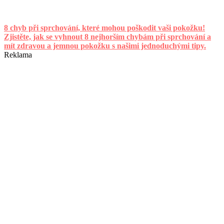
8 chyb při sprchování, které mohou poškodit vaši pokožku!
Zjistěte, jak se vyhnout 8 nejhorším chybám při sprchování a
mít zdravou a jemnou pokožku s našimi jednoduchými tipy.
Reklama