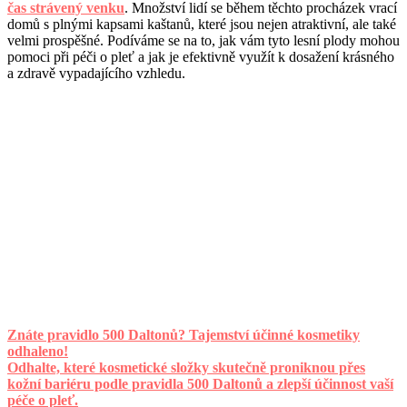
čas strávený venku
. Množství lidí se během těchto procházek vrací
domů s plnými kapsami kaštanů, které jsou nejen atraktivní, ale také
velmi prospěšné. Podíváme se na to, jak vám tyto lesní plody mohou
pomoci při péči o pleť a jak je efektivně využít k dosažení krásného
a zdravě vypadajícího vzhledu.
Znáte pravidlo 500 Daltonů? Tajemství účinné kosmetiky
odhaleno!
Odhalte, které kosmetické složky skutečně proniknou přes
kožní bariéru podle pravidla 500 Daltonů a zlepší účinnost vaší
péče o pleť.