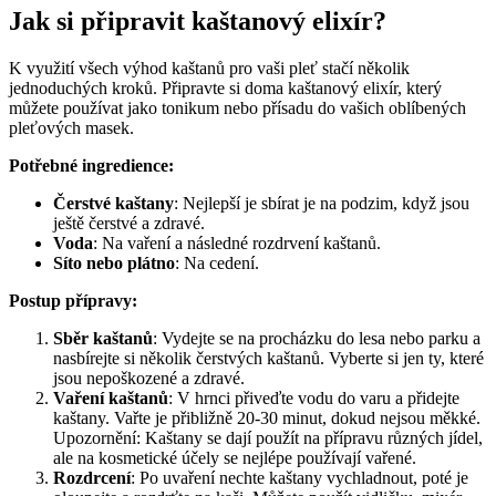
Jak si připravit kaštanový elixír?
K využití všech výhod kaštanů pro vaši pleť stačí několik
jednoduchých kroků. Připravte si doma kaštanový elixír, který
můžete používat jako tonikum nebo přísadu do vašich oblíbených
pleťových masek.
Potřebné ingredience:
Čerstvé kaštany
: Nejlepší je sbírat je na podzim, když jsou
ještě čerstvé a zdravé.
Voda
: Na vaření a následné rozdrvení kaštanů.
Síto nebo plátno
: Na cedení.
Postup přípravy:
Sběr kaštanů
: Vydejte se na procházku do lesa nebo parku a
nasbírejte si několik čerstvých kaštanů. Vyberte si jen ty, které
jsou nepoškozené a zdravé.
Vaření kaštanů
: V hrnci přiveďte vodu do varu a přidejte
kaštany. Vařte je přibližně 20-30 minut, dokud nejsou měkké.
Upozornění: Kaštany se dají použít na přípravu různých jídel,
ale na kosmetické účely se nejlépe používají vařené.
Rozdrcení
: Po uvaření nechte kaštany vychladnout, poté je