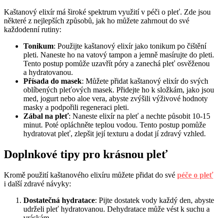
Kaštanový elixír má široké spektrum využití v péči o pleť. Zde jsou
některé z nejlepších způsobů, jak ho můžete zahrnout do své
každodenní rutiny:
Tonikum
: Použijte kaštanový elixír jako tonikum po čištění
pleti. Naneste ho na vatový tampon a jemně masírujte do pleti.
Tento postup pomůže uzavřít póry a zanechá pleť osvěženou
a hydratovanou.
Přísada do masek
: Můžete přidat kaštanový elixír do svých
oblíbených pleťových masek. Přidejte ho k složkám, jako jsou
med, jogurt nebo aloe vera, abyste zvýšili výživové hodnoty
masky a podpořili regeneraci pleti.
Zábal na pleť
: Naneste elixír na pleť a nechte působit 10-15
minut. Poté opláchněte teplou vodou. Tento postup pomůže
hydratovat pleť, zlepšit její texturu a dodat jí zdravý vzhled.
Doplnkové tipy pro krásnou pleť
Kromě použití kaštanového elixíru můžete přidat do své
péče o pleť
i další zdravé návyky:
Dostatečná hydratace
: Pijte dostatek vody každý den, abyste
udrželi pleť hydratovanou. Dehydratace může vést k suchu a
vráskám.