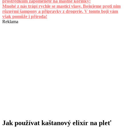
prostředkům zapomenete na mastné kořínky!
Mnohé z nás trápí rychle se mastící vlasy. Bojujeme proti nim
různými šampony a přípravky z drogerie. V tomto boji vám
však pomůže i příroda!
Reklama
Jak používat kaštanový elixír na pleť