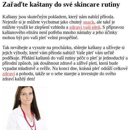
Zařaďte kaštany do své skincare rutiny
Kaštany jsou skutečným pokladem, který nám nabízí příroda.
Nejenže si je můžete vychutnat jako chutný
snack
, ale také je
můžete využít ke zlepšení vzhledu a
zdraví vaší pleti
. S přípravou
kaštanového elixíru není potřeba mnoho námahy a jeho účinky
mohou být pro vaši pleť velmi prospěšné.
Tak neváhejte a vyrazte na procházku, sbírejte kaštany a užívejte si
jejich výhody, které vám příroda nabízí! Vaše pleť vám určitě
poděkuje. Přidání kaštanů do vaší rutiny péče o pleť je jednoduchý a
přírodní způsob, jak dosáhnout zdravé a zářivé pleti, která bude
vypadat mladistvě a svěže. Na konci dne, krásná pleť odráží celkové
zdraví
a pohodu, takže se o sebe starejte a investujte do svého
zdraví každý den!