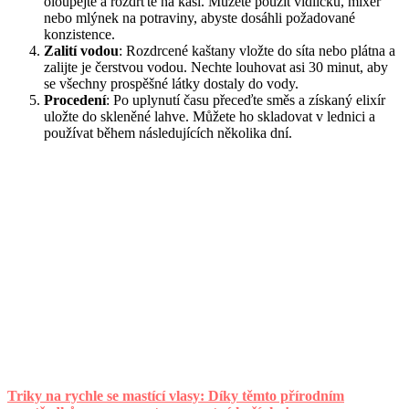
oloupejte a rozdrťte na kaši. Můžete použít vidličku, mixér
nebo mlýnek na potraviny, abyste dosáhli požadované
konzistence.
Zalití vodou
: Rozdrcené kaštany vložte do síta nebo plátna a
zalijte je čerstvou vodou. Nechte louhovat asi 30 minut, aby
se všechny prospěšné látky dostaly do vody.
Procedení
: Po uplynutí času přeceďte směs a získaný elixír
uložte do skleněné lahve. Můžete ho skladovat v lednici a
používat během následujících několika dní.
Triky na rychle se mastící vlasy: Díky těmto přírodním