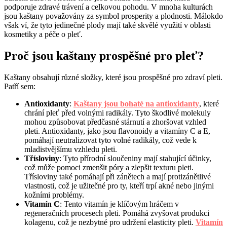
podporuje zdravé trávení a celkovou pohodu. V mnoha kulturách
jsou kaštany považovány za symbol prosperity a plodnosti. Málokdo
však ví, že tyto jedinečné plody mají také skvělé využití v oblasti
kosmetiky a péče o pleť.
Proč jsou kaštany prospěšné pro pleť?
Kaštany obsahují různé složky, které jsou prospěšné pro zdraví pleti.
Patří sem:
Antioxidanty
:
Kaštany jsou bohaté na antioxidanty
, které
chrání pleť před volnými radikály. Tyto škodlivé molekuly
mohou způsobovat předčasné stárnutí a zhoršovat vzhled
pleti. Antioxidanty, jako jsou flavonoidy a vitamíny C a E,
pomáhají neutralizovat tyto volné radikály, což vede k
mladistvějšímu vzhledu pleti.
Třísloviny
: Tyto přírodní sloučeniny mají stahující účinky,
což může pomoci zmenšit póry a zlepšit texturu pleti.
Třísloviny také pomáhají při zánětech a mají protizánětlivé
vlastnosti, což je užitečné pro ty, kteří trpí akné nebo jinými
kožními problémy.
Vitamín C
: Tento vitamín je klíčovým hráčem v
regeneračních procesech pleti. Pomáhá zvyšovat produkci
kolagenu, což je nezbytné pro udržení elasticity pleti.
Vitamín