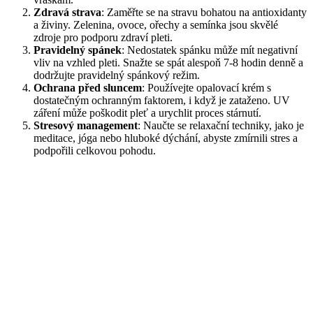
Zdravá strava
: Zaměřte se na stravu bohatou na antioxidanty
a živiny. Zelenina, ovoce, ořechy a semínka jsou skvělé
zdroje pro podporu zdraví pleti.
Pravidelný spánek
: Nedostatek spánku může mít negativní
vliv na vzhled pleti. Snažte se spát alespoň 7-8 hodin denně a
dodržujte pravidelný spánkový režim.
Ochrana před sluncem
: Používejte opalovací krém s
dostatečným ochranným faktorem, i když je zataženo. UV
záření může poškodit pleť a urychlit proces stárnutí.
Stresový management
: Naučte se relaxační techniky, jako je
meditace, jóga nebo hluboké dýchání, abyste zmírnili stres a
podpořili celkovou pohodu.