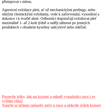
přistupovat s mírou.
Agresivní exfoliace pleti, ať už mechanickými peelingy, nebo
silnými chemickými exfolianty, vede k začervenání, vysoušení a
dokonce i k tvorbě akné. Odborníci doporučují exfoliovat pleť
maximálně 1- až 2-krát týdně a raději sáhnout po jemných
produktech s obsahem kyseliny salicylové nebo mléčné.
Poznejte triky, jak na krásné a mladě vypadající ruce i ve
vyšším věku!
Naučte se účinné způsoby péče o ruce a získejte jejich krásný