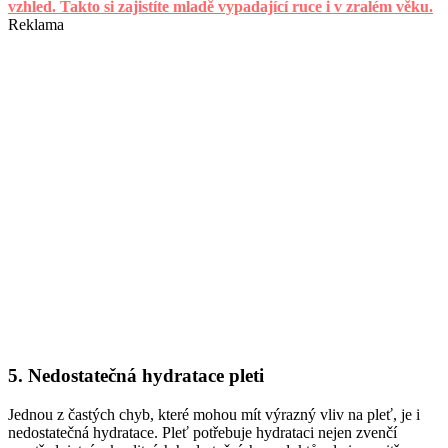
vzhled. Takto si zajistíte mladě vypadající ruce i v zralém věku.
Reklama
5. Nedostatečná hydratace pleti
Jednou z častých chyb, které mohou mít výrazný vliv na pleť, je i
nedostatečná hydratace. Pleť potřebuje hydrataci nejen zvenčí