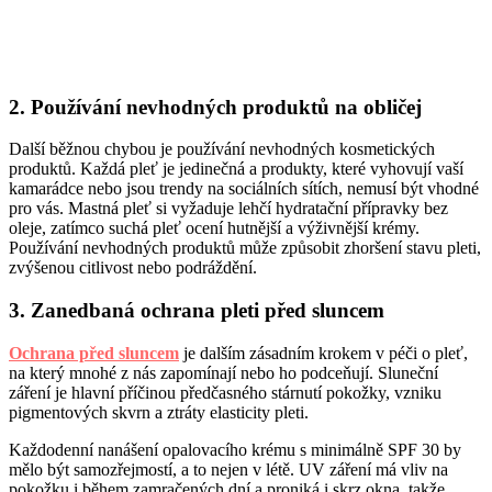
2. Používání nevhodných produktů na obličej
Další běžnou chybou je používání nevhodných kosmetických
produktů. Každá pleť je jedinečná a produkty, které vyhovují vaší
kamarádce nebo jsou trendy na sociálních sítích, nemusí být vhodné
pro vás. Mastná pleť si vyžaduje lehčí hydratační přípravky bez
oleje, zatímco suchá pleť ocení hutnější a výživnější krémy.
Používání nevhodných produktů může způsobit zhoršení stavu pleti,
zvýšenou citlivost nebo podráždění.
3. Zanedbaná ochrana pleti před sluncem
Ochrana před sluncem
je dalším zásadním krokem v péči o pleť,
na který mnohé z nás zapomínají nebo ho podceňují. Sluneční
záření je hlavní příčinou předčasného stárnutí pokožky, vzniku
pigmentových skvrn a ztráty elasticity pleti.
Každodenní nanášení opalovacího krému s minimálně SPF 30 by
mělo být samozřejmostí, a to nejen v létě. UV záření má vliv na
pokožku i během zamračených dní a proniká i skrz okna, takže