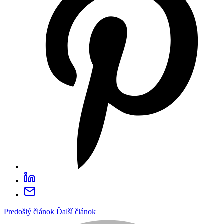
Predošlý článok
Ďalší článok