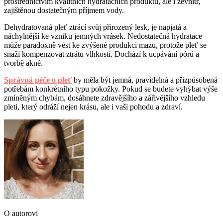
prostřednictvím kvalitních hydratačních produktů, ale i zevnitř,
zajištěnou dostatečným příjmem vody.
Dehydratovaná pleť ztrácí svůj přirozený lesk, je napjatá a
náchylnější ke vzniku jemných vrásek. Nedostatečná hydratace
může paradoxně vést ke zvýšené produkci mazu, protože pleť se
snaží kompenzovat ztrátu vlhkosti. Dochází k ucpávání pórů a
tvorbě akné.
Správná péče o pleť
by měla být jemná, pravidelná a přizpůsobená
potřebám konkrétního typu pokožky. Pokud se budete vyhýbat výše
zmíněným chybám, dosáhnete zdravějšího a zářivějšího vzhledu
pleti, který odráží nejen krásu, ale i vaši pohodu a zdraví.
O autorovi