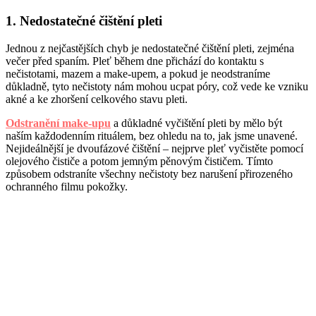
1. Nedostatečné čištění pleti
Jednou z nejčastějších chyb je nedostatečné čištění pleti, zejména
večer před spaním. Pleť během dne přichází do kontaktu s
nečistotami, mazem a make-upem, a pokud je neodstraníme
důkladně, tyto nečistoty nám mohou ucpat póry, což vede ke vzniku
akné a ke zhoršení celkového stavu pleti.
Odstranění make-upu
a důkladné vyčištění pleti by mělo být
naším každodenním rituálem, bez ohledu na to, jak jsme unavené.
Nejideálnější je dvoufázové čištění – nejprve pleť vyčistěte pomocí
olejového čističe a potom jemným pěnovým čističem. Tímto
způsobem odstraníte všechny nečistoty bez narušení přirozeného
ochranného filmu pokožky.