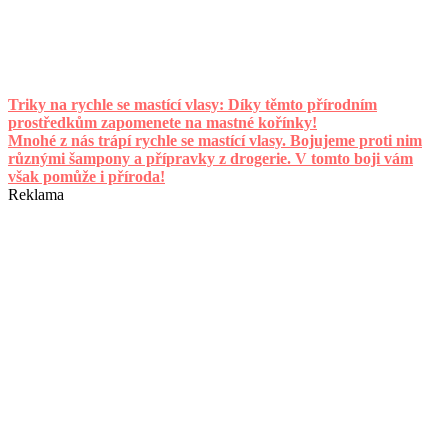
Triky na rychle se mastící vlasy: Díky těmto přírodním
prostředkům zapomenete na mastné kořínky!
Mnohé z nás trápí rychle se mastící vlasy. Bojujeme proti nim
různými šampony a přípravky z drogerie. V tomto boji vám
však pomůže i příroda!
Reklama