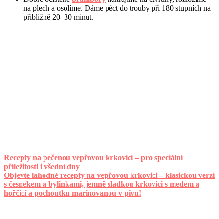
na plech a osolíme. Dáme péct do trouby při 180 stupních na
přibližně 20–30 minut.
Recepty na pečenou vepřovou krkovici – pro speciální
příležitosti i všední dny
Objevte lahodné recepty na vepřovou krkovici – klasickou verzi
s česnekem a bylinkami, jemně sladkou krkovici s medem a
hořčicí a pochoutku marinovanou v pivu!