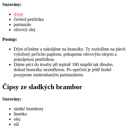
Suroviny:
dýně
čerstvá petrželka
parmazán
olivový olej
Postup:
Dýni očistíme a nakrájíme na hranolky. Ty rozložíme na plech
vyložený pečicím papírem, pokapeme olivovým olejem a
pokrájenou petrželkou.
Dáme péct do trouby při teplotě 180 stupňů tak dlouho,
dokud hranolky nezměknou. Po upečení je ještě horké
posypeme nastrouhaným parmazánem.
Čipsy ze sladkých brambor
Suroviny:
sladké brambory
limetka
olej
sůl