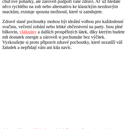
chuťové pohárky, ale zároveň podpoří vaše zdraví. Ať už hledáte
něco rychlého na zub nebo alternativu ke klasickým nezdravým
snackům, existuje spousta možností, které si zamilujete.
Zdravé slané pochoutky mohou být ideální volbou pro každodenní
svačinu, večerní zobání nebo lehké občerstvení na party. Jsou plné
bílkovin,
vlákniny
a dalších prospěšných látek, díky kterým budete
mít dostatek energie a zároveň si pochutnáte bez výčitek.
Vyzkoušejte si proto připravit zdravé pochoutky, které nezatíží váš
žaludek a nepřidají vám ani kila navíc.