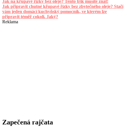
Jak na křupavé řízky bez oleje? Tento trik musíte znát!
Jak připravit chutné křupavé řízky bez zbytečného oleje? Stačí
vám jeden domácí kuchyňský pomocník, ve kterém lze
připravit téměř cokoli. Jaký?
Reklama
Zapečená rajčata