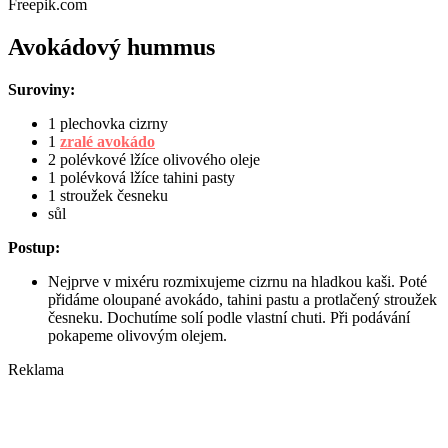
Freepik.com
Avokádový hummus
Suroviny:
1 plechovka cizrny
1
zralé avokádo
2 polévkové lžíce olivového oleje
1 polévková lžíce tahini pasty
1 stroužek česneku
sůl
Postup:
Nejprve v mixéru rozmixujeme cizrnu na hladkou kaši. Poté
přidáme oloupané avokádo, tahini pastu a protlačený stroužek
česneku. Dochutíme solí podle vlastní chuti. Při podávání
pokapeme olivovým olejem.
Reklama