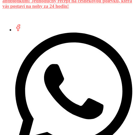
antibiotikum! Jednoduchý recept na česnekovou polévku, která
vás postaví na nohy za 24 hodin!