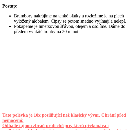
Postup:
Brambory nakrájíme na tenké plátky a rozložíme je na plech
vyložený alobalem. Čipsy se potom snadno vyjímají a nelepí.
Pokapeme je limetkovou šťávou, olejem a osolíme. Dáme do
předem vyhřáté trouby na 20 minut.
Tato polévka je 10x posilňující než klasický vývar. Chrání před
nemocemi!
Odhalte tajnou zbraň proti chřipce, která překonává i