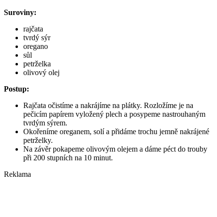
Suroviny:
rajčata
tvrdý sýr
oregano
sůl
petrželka
olivový olej
Postup:
Rajčata očistíme a nakrájíme na plátky. Rozložíme je na
pečicím papírem vyložený plech a posypeme nastrouhaným
tvrdým sýrem.
Okořeníme oreganem, solí a přidáme trochu jemně nakrájené
petrželky.
Na závěr pokapeme olivovým olejem a dáme péct do trouby
při 200 stupních na 10 minut.
Reklama