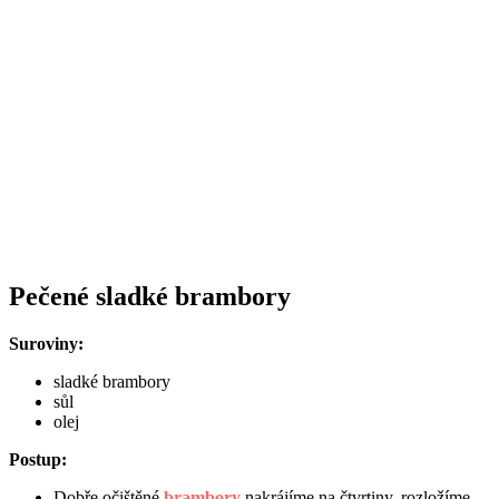
Pečené sladké brambory
Suroviny:
sladké brambory
sůl
olej
Postup:
Dobře očištěné
brambory
nakrájíme na čtvrtiny, rozložíme