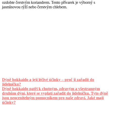
ozdobte čerstvým koriandrem. Tento přívarek je výborný s
jasmínovou rýží nebo čerstvým chlebem.
Dýně hokkaido a její léčivé účinky – proč ji zařadit do
jídelníčku?
Dýně hokkaido patří k chutným, zdravým a všestranným
druhům dýní, které se vyplatí zařadit do jídelníčku. Tyto dýně
jsou neocenitelným pomocníkem pro naše zdraví. Jaké mají
účinky?