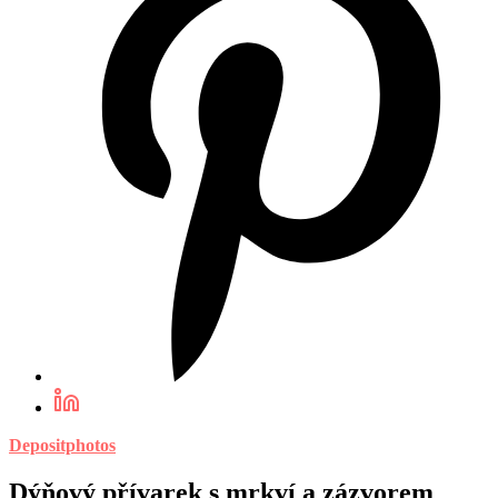
Depositphotos
Dýňový přívarek s mrkví a zázvorem