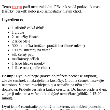
Tento
recept
patří mezi základní. Přívarek se dá podávat k masu
(fašírky, perkelt) nebo jako samostatný hlavní chod.
Ingredience:
1 středně velká dýně
1 cibule
2 stroužky česneku
2 lžíce oleje
500 ml mléka (můžete použít i rostlinné mléko)
100 ml smetany na vaření
sůl, černý pepř
muškátový oříšek
1 lžíce hladké mouky
1 lžíce octa (podle chuti)
Postup:
Dýni oloupejte (hokkaido můžete nechat se slupkou),
zbavte semínek a nakrájejte na kostičky. Cibuli a česnek nasekejte
nadrobno. V hrnci rozehřejte olej a osmažte na něm cibuli
dozlatova. Přidejte česnek a krátce orestujte. Do hrnce přidejte dýni,
zalijte ji mlékem a vařte, dokud dýně nezměkne (přibližně 15-20
minut).
Dýni jemně rozmixujte ponorným mixérem, ale můžete ponechat i