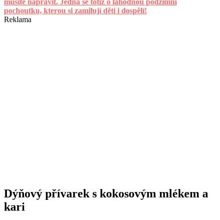
musíte napravit. Jedná se totiž o lahodnou podzimní
pochoutku, kterou si zamilují děti i dospělí!
Reklama
Dýňový přívarek s kokosovým mlékem a
kari