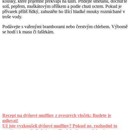
kousky, které příjemně překvapí na talíři. Přidejte smetanu, dochuťte
solí, pepřem, muškátovým oříškem a podle chuti octem. Pokud je
přívarek příliš řídký, zahustěte ho lžící hladké mouky rozmíchané v
troše vody.
Podávejte s vařenými bramborami nebo čerstvým chlebem. Výborně
se hodí i k masu či fašírkám.
Recept na dýňové muffiny z ovesných vloček: Budete je
milovat!
Už jste vyzkoušeli dýňové muffiny? Pokud ne, rozhodně to