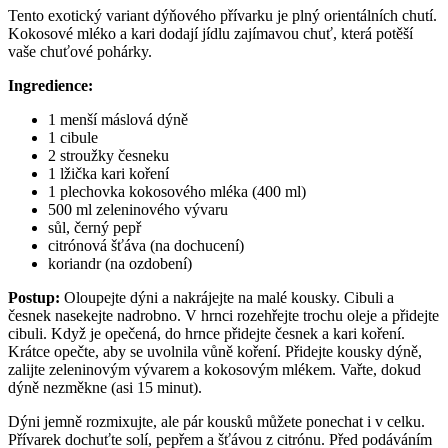
Tento exotický variant dýňového přívarku je plný orientálních chutí.
Kokosové mléko a kari dodají jídlu zajímavou chuť, která potěší
vaše chuťové pohárky.
Ingredience:
1 menší máslová dýně
1 cibule
2 stroužky česneku
1 lžička kari koření
1 plechovka kokosového mléka (400 ml)
500 ml zeleninového vývaru
sůl, černý pepř
citrónová šťáva (na dochucení)
koriandr (na ozdobení)
Postup:
Oloupejte dýni a nakrájejte na malé kousky. Cibuli a
česnek nasekejte nadrobno. V hrnci rozehřejte trochu oleje a přidejte
cibuli. Když je opečená, do hrnce přidejte česnek a kari koření.
Krátce opečte, aby se uvolnila vůně koření. Přidejte kousky dýně,
zalijte zeleninovým vývarem a kokosovým mlékem. Vařte, dokud
dýně nezměkne (asi 15 minut).
Dýni jemně rozmixujte, ale pár kousků můžete ponechat i v celku.
Přívarek dochuťte solí, pepřem a šťávou z citrónu. Před podáváním