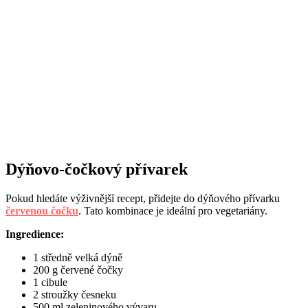
Dýňovo-čočkový přívarek
Pokud hledáte výživnější recept, přidejte do dýňového přívarku
červenou čočku
. Tato kombinace je ideální pro vegetariány.
Ingredience:
1 středně velká dýně
200 g červené čočky
1 cibule
2 stroužky česneku
500 ml zeleninového vývaru