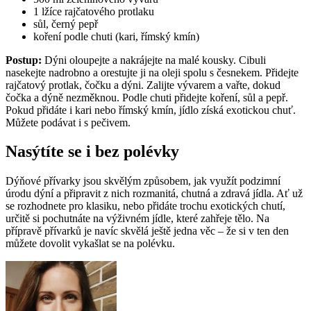
1 lžíce rajčatového protlaku
sůl, černý pepř
koření podle chuti (kari, římský kmín)
Postup:
Dýni oloupejte a nakrájejte na malé kousky. Cibuli
nasekejte nadrobno a orestujte ji na oleji spolu s česnekem. Přidejte
rajčatový protlak, čočku a dýni. Zalijte vývarem a vařte, dokud
čočka a dýně nezměknou. Podle chuti přidejte koření, sůl a pepř.
Pokud přidáte i kari nebo římský kmín, jídlo získá exotickou chuť.
Můžete podávat i s pečivem.
Nasýtíte se i bez polévky
Dýňové přívarky jsou skvělým způsobem, jak využít podzimní
úrodu dýní a připravit z nich rozmanitá, chutná a zdravá jídla. Ať už
se rozhodnete pro klasiku, nebo přidáte trochu exotických chutí,
určitě si pochutnáte na výživném jídle, které zahřeje tělo. Na
přípravě přívarků je navíc skvělá ještě jedna věc – že si v ten den
můžete dovolit vykašlat se na polévku.