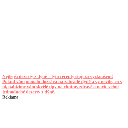
Nejlepší dezerty z dýně – tyto recepty stojí za vyzkoušení!
Pokud vám pomalu dozrává na zahradě dýně a vy nevíte, co s
ní, nabízíme vám skvělé tipy na chutné, zdravé a navíc velmi
jednoduché dezerty z dýně.
Reklama