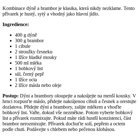
Kombinace dýně a brambor je klasika, která nikdy nezklame. Tento
přívarek je hustý, sytý a vhodný jako hlavní jídlo.
Ingredience:
400 g dýně
300 g brambor
1 cibule
2 stroužky česneku
1 lžíce hladké mouky
500 ml mléka
1 bobkový list
sůl, černý pepř
1 lžíce octa
2 lžíce másla nebo oleje
Postup:
Dýni a brambory oloupejte a nakrájejte na menší kousky. V
hrnci rozpusťte máslo, přidejte nakrájenou cibuli a česnek a orestujte
dozlatova. Přidejte dýni a brambory, zalijte mlékem a vhoďte
bobkový list. Vařte, dokud vše nezměkne. Potom vyberte bobkový
list a přívarek rozmixujte. Pokud máte rádi hustší konzistenci, část
brambor nerozmixujte. Přívarek dochuťte solí, pepřem a octem
podle chuti. Podávejte s chlebem nebo pečenou klobásou.