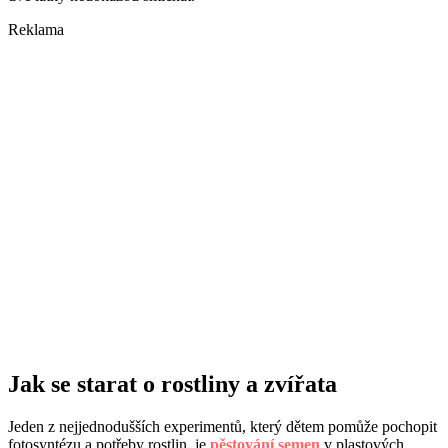
Reklama
Jak se starat o rostliny a zvířata
Jeden z nejjednodušších experimentů, který dětem pomůže pochopit
fotosyntézu a potřeby rostlin, je
pěstování semen
v plastových