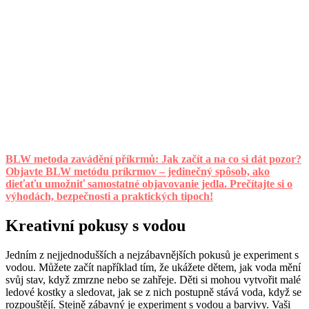
BLW metoda zavádění příkrmů: Jak začít a na co si dát pozor?
Objavte BLW metódu príkrmov – jedinečný spôsob, ako
dieťaťu umožniť samostatné objavovanie jedla. Prečítajte si o
výhodách, bezpečnosti a praktických tipoch!
Kreativní pokusy s vodou
Jedním z nejjednodušších a nejzábavnějších pokusů je experiment s
vodou. Můžete začít například tím, že ukážete dětem, jak voda mění
svůj stav, když zmrzne nebo se zahřeje. Děti si mohou vytvořit malé
ledové kostky a sledovat, jak se z nich postupně stává voda, když se
rozpouštějí. Stejně zábavný je experiment s vodou a barvivy. Vaši