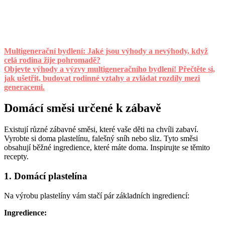
Multigenerační bydlení: Jaké jsou výhody a nevýhody, když
celá rodina žije pohromadě?
Objevte výhody a výzvy multigeneračního bydlení! Přečtěte si,
jak ušetřit, budovat rodinné vztahy a zvládat rozdíly mezi
generacemi.
Domácí směsi určené k zábavě
Existují různé zábavné směsi, které vaše děti na chvíli zabaví.
Vyrobte si doma plastelínu, falešný sníh nebo sliz. Tyto směsi
obsahují běžné ingredience, které máte doma. Inspirujte se těmito
recepty.
1. Domácí plastelína
Na výrobu plastelíny vám stačí pár základních ingrediencí:
Ingredience: