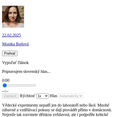
22.02.2025
Monika Bajlová
Prehrať
Vypočuť článok
Pripravujem slovenský hlas...
0:00
--:--
Rýchlosť
Hlas
Zastaviť
Vědecké experimenty nepatří jen do laboratoří nebo škol. Mnohé
zábavné a vzdělávací pokusy se dají provádět přímo v domácnosti.
Nejenže tak rozvinete dětskou zvědavost, ale i podpoříte kritické