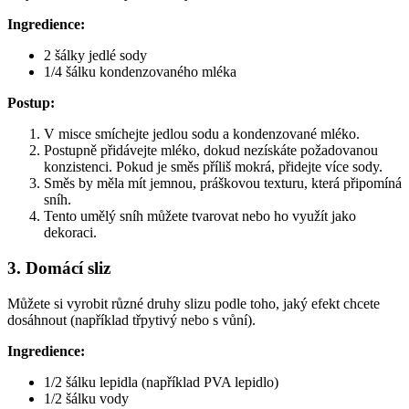
Ingredience:
2 šálky jedlé sody
1/4 šálku kondenzovaného mléka
Postup:
V misce smíchejte jedlou sodu a kondenzované mléko.
Postupně přidávejte mléko, dokud nezískáte požadovanou
konzistenci. Pokud je směs příliš mokrá, přidejte více sody.
Směs by měla mít jemnou, práškovou texturu, která připomíná
sníh.
Tento umělý sníh můžete tvarovat nebo ho využít jako
dekoraci.
3. Domácí sliz
Můžete si vyrobit různé druhy slizu podle toho, jaký efekt chcete
dosáhnout (například třpytivý nebo s vůní).
Ingredience:
1/2 šálku lepidla (například PVA lepidlo)
1/2 šálku vody