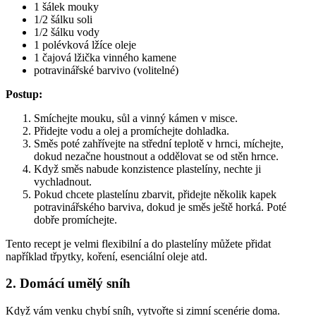
1 šálek mouky
1/2 šálku soli
1/2 šálku vody
1 polévková lžíce oleje
1 čajová lžička vinného kamene
potravinářské barvivo (volitelné)
Postup:
Smíchejte mouku, sůl a vinný kámen v misce.
Přidejte vodu a olej a promíchejte dohladka.
Směs poté zahřívejte na střední teplotě v hrnci, míchejte,
dokud nezačne houstnout a oddělovat se od stěn hrnce.
Když směs nabude konzistence plastelíny, nechte ji
vychladnout.
Pokud chcete plastelínu zbarvit, přidejte několik kapek
potravinářského barviva, dokud je směs ještě horká. Poté
dobře promíchejte.
Tento recept je velmi flexibilní a do plastelíny můžete přidat
například třpytky, koření, esenciální oleje atd.
2. Domácí umělý sníh
Když vám venku chybí sníh, vytvořte si zimní scenérie doma.