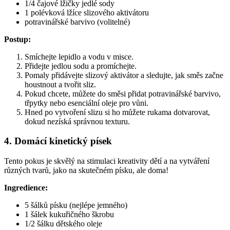
1/4 čajové lžičky jedlé sody
1 polévková lžíce slizového aktivátoru
potravinářské barvivo (volitelné)
Postup:
Smíchejte lepidlo a vodu v misce.
Přidejte jedlou sodu a promíchejte.
Pomaly přidávejte slizový aktivátor a sledujte, jak směs začne
houstnout a tvořit sliz.
Pokud chcete, můžete do směsi přidat potravinářské barvivo,
třpytky nebo esenciální oleje pro vůni.
Hned po vytvoření slizu si ho můžete rukama dotvarovat,
dokud nezíská správnou texturu.
4. Domácí kinetický písek
Tento pokus je skvělý na stimulaci kreativity dětí a na vytváření
různých tvarů, jako na skutečném písku, ale doma!
Ingredience:
5 šálků písku (nejlépe jemného)
1 šálek kukuřičného škrobu
1/2 šálku dětského oleje