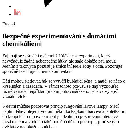
Freepik
Bezpečné experimentování s domácími
chemikáliemi
Zajímají se vaše děti o chemii? Udělejte si experiment, který
nevyžaduje žádné nebezpečné látky, ale stále dokáže zaujmout.
Jedním z takových pokusů je smíchání jedlé sody a octa. Pozorujte
společně fascinující chemickou reakci!
Děti mohou sledovat, jak se vytváří bublající pěna, a naučí se něco o
kyselinách a zásadách. V rámci tohoto pokusu se dají vyzkoušet
různé variace, například přidání potravinářského barviva vylepší
vizuální efekt.
S dětmi můžete pozorovat princip fungování lávové lampy. Stačí
naplnit láhev olejem, vodou, několika kapkami barviva a tabletkami
do koupele. Tento experiment je ideální na pozorování interakce
mezi olejem a vodou a také pomáhá dětem pochopit, proč se tyto
dvě látky nedokážou smíchat.