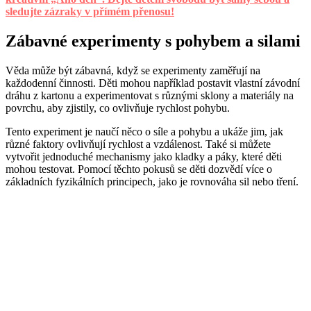
sledujte zázraky v přímém přenosu!
Zábavné experimenty s pohybem a silami
Věda může být zábavná, když se experimenty zaměřují na
každodenní činnosti. Děti mohou například postavit vlastní závodní
dráhu z kartonu a experimentovat s různými sklony a materiály na
povrchu, aby zjistily, co ovlivňuje rychlost pohybu.
Tento experiment je naučí něco o síle a pohybu a ukáže jim, jak
různé faktory ovlivňují rychlost a vzdálenost. Také si můžete
vytvořit jednoduché mechanismy jako kladky a páky, které děti
mohou testovat. Pomocí těchto pokusů se děti dozvědí více o
základních fyzikálních principech, jako je rovnováha sil nebo tření.