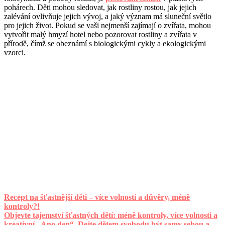
pohárech. Děti mohou sledovat, jak rostliny rostou, jak jejich
zalévání ovlivňuje jejich vývoj, a jaký význam má sluneční světlo
pro jejich život. Pokud se vaši nejmenší zajímají o zvířata, mohou
vytvořit malý hmyzí hotel nebo pozorovat rostliny a zvířata v
přírodě, čímž se obeznámí s biologickými cykly a ekologickými
vzorci.
Recept na šťastnější děti – více volnosti a důvěry, méně
kontroly?!
Objevte tajemství šťastných dětí: méně kontroly, více volnosti a
kreativní „Ano den“. Dejte dětem svobodu být samy sebou a