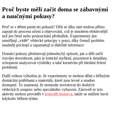
Proč byste měli začít doma se zábavnými
a naučnými pokusy?
Proč se s dětmi pustit do pokusů? Děti se díky nim mohou přímo
zapojit do procesu učení a objevování, což je mnohem efektivnější
než jen čtení nebo poslouchání přednášek. Experimenty jim
umožňují „vidět“ vědecké principy v praxi, díky čemuž problém
snadněji pochopí a zapamatují si důležité informace.
Domácí pokusy představují jednoduchý způsob, jak u dětí začít
rozvíjet dovednosti, jako je kritické myšlení, pozornost k detailům,
schopnost analyzovat výsledky a také kreativitu při hledání řešení
problémů.
Další velkou výhodou je, že experimenty se mohou dělat s běžnými
domácími potřebami a materiály, které jsou levné a snadno
dostupné. To znamená, že nemusíte investovat do drahých
vědeckých souprav nebo speciálního vybavení. Zároveň se tyto
aktivity mohou provádět v
pohodlí domova
, takže se můžete bavit
kdykoliv během týdne.