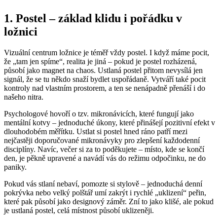
1. Postel – základ klidu i pořádku v
ložnici
Vizuální centrum ložnice je téměř vždy postel. I když máme pocit,
že „tam jen spíme“, realita je jiná – pokud je postel rozházená,
působí jako magnet na chaos. Ustlaná postel přitom nevysílá jen
signál, že se tu někdo snaží bydlet uspořádaně. Vytváří také pocit
kontroly nad vlastním prostorem, a ten se nenápadně přenáší i do
našeho nitra.
Psychologové hovoří o tzv. mikronávicích, které fungují jako
mentální kotvy – jednoduché úkony, které přinášejí pozitivní efekt v
dlouhodobém měřítku. Ustlat si postel hned ráno patří mezi
nejčastěji doporučované mikronávyky pro zlepšení každodenní
disciplíny. Navíc, večer si za to poděkujete – místo, kde se končí
den, je pěkně upravené a navádí vás do režimu odpočinku, ne do
paniky.
Pokud vás stlaní nebaví, pomozte si stylově – jednoduchá denní
pokrývka nebo velký polštář umí zakrýt i rychlé „uklizení“ peřin,
které pak působí jako designový záměr. Zní to jako klišé, ale pokud
je ustlaná postel, celá místnost působí uklizeněji.