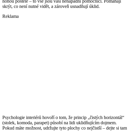
nohou postele – to vše jsou vaši nenápadní pomocníci. Pomáhají
skrýt, co není nutné vidět, a zároveň usnadňují úklid.
Reklama
Psychologie interiérů hovoří o tom, že princip „čistých horizontál“
(stolek, komoda, parapet) působí na lidi uklidňujícím dojmem.
Pokud máte možnost, udržujte tyto plochy co nejčistší – dejte si tam