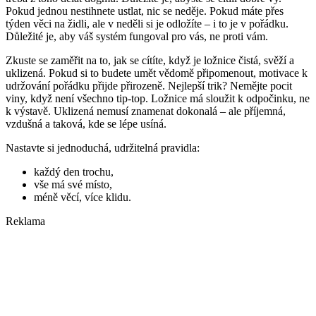
Pokud jednou nestihnete ustlat, nic se neděje. Pokud máte přes
týden věci na židli, ale v neděli si je odložíte – i to je v pořádku.
Důležité je, aby váš systém fungoval pro vás, ne proti vám.
Zkuste se zaměřit na to, jak se cítíte, když je ložnice čistá, svěží a
uklizená. Pokud si to budete umět vědomě připomenout, motivace k
udržování pořádku přijde přirozeně. Nejlepší trik? Nemějte pocit
viny, když není všechno tip-top. Ložnice má sloužit k odpočinku, ne
k výstavě. Uklizená nemusí znamenat dokonalá – ale příjemná,
vzdušná a taková, kde se lépe usíná.
Nastavte si jednoduchá, udržitelná pravidla:
každý den trochu,
vše má své místo,
méně věcí, více klidu.
Reklama