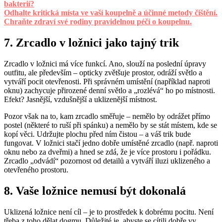
bakterií?
Odhalte kritická místa ve vaší koupelně a účinné metody čištění.
Chraňte zdraví své rodiny pravidelnou péčí o koupelnu.
7. Zrcadlo v ložnici jako tajný trik
Zrcadlo v ložnici má více funkcí. Ano, slouží na poslední úpravy
outfitu, ale především – opticky zvětšuje prostor, odráží světlo a
vytváří pocit otevřenosti. Při správném umístění (například naproti
oknu) zachycuje přirozené denní světlo a „rozlévá“ ho po místnosti.
Efekt? Jasnější, vzdušnější a uklizenější místnost.
Pozor však na to, kam zrcadlo směřuje – nemělo by odrážet přímo
postel (některé to ruší při spánku) a nemělo by se stát místem, kde se
kopí věci. Udržujte plochu před ním čistou – a váš trik bude
fungovat. V ložnici stačí jedno dobře umístěné zrcadlo (např. naproti
oknu nebo za dveřmi) a hned se zdá, že je více prostoru i pořádku.
Zrcadlo „odvádí“ pozornost od detailů a vytváří iluzi uklizeného a
otevřeného prostoru.
8. Vaše ložnice nemusí být dokonalá
Uklizená ložnice není cíl – je to prostředek k dobrému pocitu. Není
třeba z toho dělat dogmu. Důležité je, abyste se cítili dobře vy.