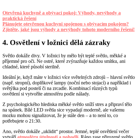
Otevřená kuchyně a obývací pokoj: Výhody, nevýhody a
praktická řešení
Plánujete otevřenou kuchyni spojenou s obývacím pokojem?
Zjistěte, jaké jsou výhody a nevýhody tohoto moderního řešení!
4. Osvětlení v ložnici dělá zázraky
Světlo dokáže divy. V ložnici by mělo být teplé světlo, měkké a
příjemné pro oči. Ne ostré, které zvýrazňuje každou smítku, ani
chladné, které působí sterilně.
Ideální je, když máte v ložnici více světelných zdrojů – hlavní světlo
(např. stropní), doplňkové lampy (noční nebo stojací) a například i
světýlka pod postelí či na zrcadle. Kombinací různých typů
osvětlení si vytvoříte atmosféru podle nálady.
Z psychologického hlediska měkké světlo sníží stres a připraví tělo
na spánek. Bílé LED světla sice vypadají moderně, ale vašemu
mozku mohou signalizovat, že je stále den – a to není to, co
potřebujete o 21:30.
Ano, světlo dokáže „uklidit“ prostor. Jemné, teplé osvětlení večer
vytváří
atmosféru útulnosti a pohodlí.
Ráno zase přirozené světlo