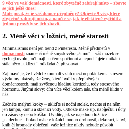
9 věcí ve vaší domácnosti, které zbytečně zabírají místo – zbavte
se jich ještě dnes!
Máte pocit, že je váš domov přeplněný? Objevte 9 věcí, které
zbytečně zabírají místo, a naučte se, jak je efektivně vytřídit a
jednou provždy se jich zbavit.
2. Méně věcí v ložnici, méně starostí
Minimalismus není jen trend z Pinterestu. Méně předmětů v
domácnosti
znamená méně smyslového „šumu“ – váš mozek se
rychleji uvolní, oči mají na čem spočinout a nepociťujete nutkání
stále něco „uklízet“, odkládat či přesouvat.
Zajímavé je, že i vědci zkoumali vztah mezi nepořádkem a stresem –
výzkumy ukázaly, že ženy, které bydlí v přeplněných
domácnostech, mají zvýšenou hladinu kortizolu, tedy stresového
hormonu. Jinými slovy: čím více věcí kolem nás, tím méně klidu v
nás.
Začněte malými kroky – ukliďte si noční stolek, nechte si na něm
jen lampu, knihu a sklenici vody. Odložte make-up, nabíječku i účty
do zásuvky nebo košíku. Uvidíte, jak se najednou ložnice
„nadechne“. Pokud máte v ložnici mnoho drobností, dekorací, lahví,
knih či hromady oblečení, vaše ložnice nikdy nebude působit