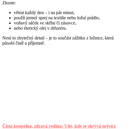
Zkuste:
větrat každý den – i na pár minut,
použít jemný sprej na textilie nebo ložní prádlo,
voňavý sáček ve skříni či zásuvce,
nebo éterický olej v difuzéru.
Není to zbytečný detail – je to součást zážitku z ložnice, která
působí čistě a příjemně.
Čistá koupelna, zdravá rodina: Víte, kde se skrývá nejvíce