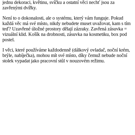
jednu dekoraci, květinu, svíčku a ostatní věci nechť jsou za
zavřenými dvířky.
Není to o dokonalosti, ale o systému, který vám funguje. Pokud
každá věc má své místo, nikdy nebudete muset uvažovat, kam s tím
teď? Uzavřené úložné prostory dělají zázraky. Zavřená zásuvka =
vizuální klid. Košík na drobnosti, zásuvka na kosmetiku, box pod
postel.
I věci, které používáme každodenně (dálkový ovladač, noční krém,
brýle, nabíječka), mohou mít své místo, díky čemuž nebude noční
stolek vypadat jako pracovní stůl v nouzovém režimu.