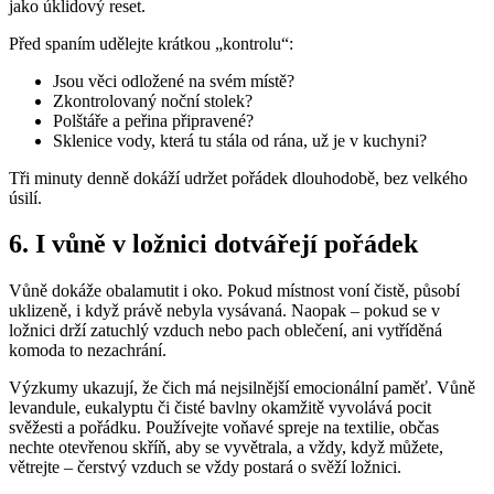
jako úklidový reset.
Před spaním udělejte krátkou „kontrolu“:
Jsou věci odložené na svém místě?
Zkontrolovaný noční stolek?
Polštáře a peřina připravené?
Sklenice vody, která tu stála od rána, už je v kuchyni?
Tři minuty denně dokáží udržet pořádek dlouhodobě, bez velkého
úsilí.
6. I vůně v ložnici dotvářejí pořádek
Vůně dokáže obalamutit i oko. Pokud místnost voní čistě, působí
uklizeně, i když právě nebyla vysávaná. Naopak – pokud se v
ložnici drží zatuchlý vzduch nebo pach oblečení, ani vytříděná
komoda to nezachrání.
Výzkumy ukazují, že čich má nejsilnější emocionální paměť. Vůně
levandule, eukalyptu či čisté bavlny okamžitě vyvolává pocit
svěžesti a pořádku. Používejte voňavé spreje na textilie, občas
nechte otevřenou skříň, aby se vyvětrala, a vždy, když můžete,
větrejte – čerstvý vzduch se vždy postará o svěží ložnici.