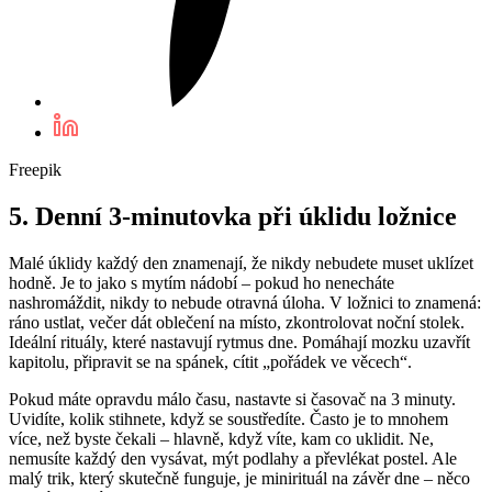
Freepik
5. Denní 3-minutovka při úklidu ložnice
Malé úklidy každý den znamenají, že nikdy nebudete muset uklízet
hodně. Je to jako s mytím nádobí – pokud ho nenecháte
nashromáždit, nikdy to nebude otravná úloha. V ložnici to znamená:
ráno ustlat, večer dát oblečení na místo, zkontrolovat noční stolek.
Ideální rituály, které nastavují rytmus dne. Pomáhají mozku uzavřít
kapitolu, připravit se na spánek, cítit „pořádek ve věcech“.
Pokud máte opravdu málo času, nastavte si časovač na 3 minuty.
Uvidíte, kolik stihnete, když se soustředíte. Často je to mnohem
více, než byste čekali – hlavně, když víte, kam co uklidit. Ne,
nemusíte každý den vysávat, mýt podlahy a převlékat postel. Ale
malý trik, který skutečně funguje, je minirituál na závěr dne – něco