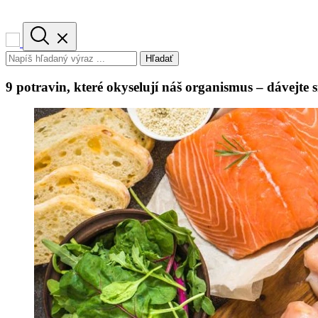
Hľadať
9 potravin, které okyselují náš organismus – dávejte s