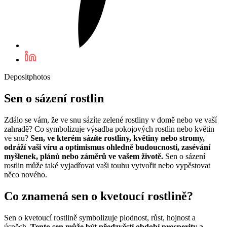
Depositphotos
Sen o sázení rostlin
Zdálo se vám, že ve snu sázíte zelené rostliny v domě nebo ve vaší
zahradě? Co symbolizuje výsadba pokojových rostlin nebo květin
ve snu?
Sen, ve kterém sázíte rostliny, květiny nebo stromy,
odráží vaši víru a optimismus ohledně budoucnosti, zasévání
myšlenek, plánů nebo záměrů ve vašem životě.
Sen o sázení
rostlin může také vyjadřovat vaši touhu vytvořit nebo vypěstovat
něco nového.
Co znamená sen o kvetoucí rostlině?
Sen o kvetoucí rostlině symbolizuje plodnost, růst, hojnost a
úspěch.
Tento sen může být předzvěstí období prosperity a