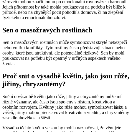
zároveň mohou značit touhu po emocionální rovnováze a harmonii.
Jejich přítomnost by také mohla poukazovat na potřebu být blíže k
přírodě, nebo na chybějící pocit pohodlí a domova, či na zlepšení
fyzického a emocionálního zdraví.
Sen o masožravých rostlinách
Sen o masožravých rostlinách může symbolizovat skryté nebezpečí
nebo vnitřní konflikty. Tyto rostliny často představují situace nebo
osoby, které jsou atraktivní, ale potenciálně rizikové. Sen by mohl
poukazovat na potřebu být opatrný v určitých aspektech vašeho
života.
Proč snít o výsadbě květin, jako jsou růže,
jiřiny, chryzantémy?
Snění o výsadbě květin jako růže, jiřiny a chryzantémy může mít
různé významy, ale často jsou spojeny s růstem, kreativitou a
osobním rozvojem. Květiny jako růže mohou symbolizovat lásku a
vášeň, jiřiny mohou představovat kreativitu a vitalitu, a chryzantémy
zase dlouhověkost a štěstí.
Výsadba těchto květin ve snu by mohla naznačovat, že věnujete