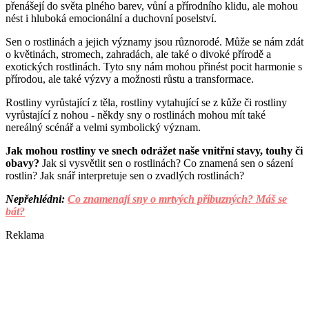
přenášejí do světa plného barev, vůní a přírodního klidu, ale mohou
nést i hluboká emocionální a duchovní poselství.
Sen o rostlinách a jejich významy jsou různorodé. Může se nám zdát
o květinách, stromech, zahradách, ale také o divoké přírodě a
exotických rostlinách. Tyto sny nám mohou přinést pocit harmonie s
přírodou, ale také výzvy a možnosti růstu a transformace.
Rostliny vyrůstající z těla, rostliny vytahující se z kůže či rostliny
vyrůstající z nohou - někdy sny o rostlinách mohou mít také
nereálný scénář a velmi symbolický význam.
Jak mohou rostliny ve snech odrážet naše vnitřní stavy, touhy či
obavy?
Jak si vysvětlit sen o rostlinách? Co znamená sen o sázení
rostlin? Jak snář interpretuje sen o zvadlých rostlinách?
Nepřehlédni:
Co znamenají sny o mrtvých příbuzných? Máš se
bát?
Reklama