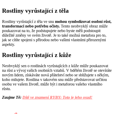
Rostliny vyrůstající z těla
Rostliny vyrůstající z těla ve snu
mohou symbolizovat osobní růst,
transformaci nebo potřebu očisty.
Tento neobvyklý obraz může
poukazovat na to, že podstupujete nebo byste měli podstoupit
důležité změny ve svém životě. Je to také možná metafora pro to,
jak se cítíte spojeni s přírodou nebo vašimi vlastními přirozenými
aspekty.
Rostliny vyrůstající z kůže
Neobvyklý sen o rostlinách vyrůstajících z kůže může poukazovat
na růst a vývoj vašich osobních vztahů. V bdělém životě se otevíráte
novým lidem, získáváte nová přátelství nebo se sbližujete s někým,
koho milujete. Rostlina v takovém snu může představovat určitou
osobu ve vašem životě, může být i metaforou vašeho vlastního
růstu.
Zaujme Tě:
Dítě ve znamení RYBY: Toto je jeho osud!