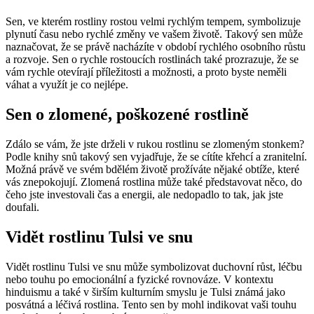
Sen, ve kterém rostliny rostou velmi rychlým tempem, symbolizuje
plynutí času nebo rychlé změny ve vašem životě. Takový sen může
naznačovat, že se právě nacházíte v období rychlého osobního růstu
a rozvoje. Sen o rychle rostoucích rostlinách také prozrazuje, že se
vám rychle otevírají příležitosti a možnosti, a proto byste neměli
váhat a využít je co nejlépe.
Sen o zlomené, poškozené rostlině
Zdálo se vám, že jste drželi v rukou rostlinu se zlomeným stonkem?
Podle knihy snů takový sen vyjadřuje, že se cítíte křehcí a zranitelní.
Možná právě ve svém bdělém životě prožíváte nějaké obtíže, které
vás znepokojují. Zlomená rostlina může také představovat něco, do
čeho jste investovali čas a energii, ale nedopadlo to tak, jak jste
doufali.
Vidět rostlinu Tulsi ve snu
Vidět rostlinu Tulsi ve snu může symbolizovat duchovní růst, léčbu
nebo touhu po emocionální a fyzické rovnováze. V kontextu
hinduismu a také v širším kulturním smyslu je Tulsi známá jako
posvátná a léčivá rostlina. Tento sen by mohl indikovat vaši touhu