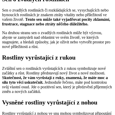
Sen o zvadlých rostlinách či rozkládajících se, vysychajících nebo
hynoucích rostlinách je znakem ztráty vitality nebo příležitostí ve
vašem životě.
Tento sen může také vyjadřovat pocity zklamání,
frustrace, stagnace nebo ztráty něčeho důležitého.
Na druhou stranu sen o zvadlých rostlinách může být výzvou,
abyste se zamysleli nad oblastmi ve svém životě, ve kterých
stagnujete, a hledali způsoby, jak je oživit nebo vytvořit prostor pro
nové příležitosti a růst.
Rostliny vyrůstající z rukou
Zvláštní sen o rostlinách vyrůstajících z rukou symbolizuje nové
začátky a růst. Rostliny představují nový život a nové možnosti.
Skutečnost, že vám vyrůstají z ruky, znamená, že máte moc a
sílu tyto věci uskutečnit.
Jednoduše řečeno, máte pod kontrolou
svůj vlastní osud. Jde o pozitivní sen, který je předzvěstí příjemných
změn a nových začátků.
Vysněné rostliny vyrůstající z nohou
Rostliny vyrůstající z nohou ve snu mohou symbolizovat připoutání