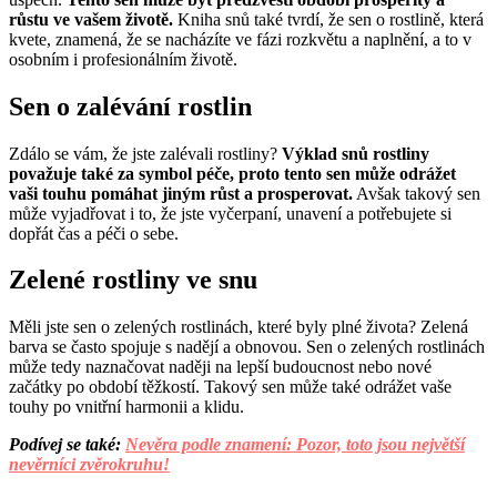
růstu ve vašem životě.
Kniha snů také tvrdí, že sen o rostlině, která
kvete, znamená, že se nacházíte ve fázi rozkvětu a naplnění, a to v
osobním i profesionálním životě.
Sen o zalévání rostlin
Zdálo se vám, že jste zalévali rostliny?
Výklad snů rostliny
považuje také za symbol péče, proto tento sen může odrážet
vaši touhu pomáhat jiným růst a prosperovat.
Avšak takový sen
může vyjadřovat i to, že jste vyčerpaní, unavení a potřebujete si
dopřát čas a péči o sebe.
Zelené rostliny ve snu
Měli jste sen o zelených rostlinách, které byly plné života? Zelená
barva se často spojuje s nadějí a obnovou. Sen o zelených rostlinách
může tedy naznačovat naději na lepší budoucnost nebo nové
začátky po období těžkostí. Takový sen může také odrážet vaše
touhy po vnitřní harmonii a klidu.
Podívej se také:
Nevěra podle znamení: Pozor, toto jsou největší
nevěrníci zvěrokruhu!