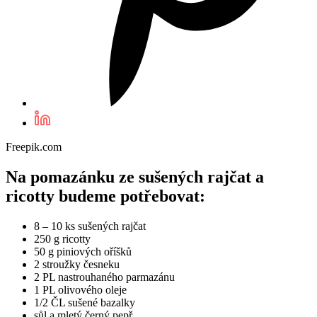
Freepik.com
Na pomazánku ze sušených rajčat a
ricotty budeme potřebovat:
8 – 10 ks sušených rajčat
250 g ricotty
50 g piniových oříšků
2 stroužky česneku
2 PL nastrouhaného parmazánu
1 PL olivového oleje
1/2 ČL sušené bazalky
sůl a mletý černý pepř