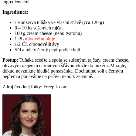
ingrediencemi.
Ingredience:
1 konzerva tuňáka ve vlastní šťávě (cca 120 g)
8 – 10 ks sušených rajčat
100 g cream cheese (nebo tvarohu)
1 PL
olivového oleje
1/2 ČL citronové šťávy
Sůl a mletý černý pepř podle chuti
Postup:
Tuňáka sceďte a spolu se sušenými rajčaty, cream cheese,
olivovým olejem a citronovou šťávou vložte do mixéru. Mixujte,
dokud nevznikne hladká pomazánka. Dochutíme solí a černým
pepřem a podáváme na pečivu nebo k zelenině.
Zdroj úvodnej fotky: Freepik.com