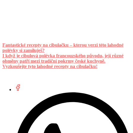
Fantastické recepty na cibulačku – kterou verzi této lahodné
polévky si zamiluješ?
I když je cibulová polévka francouzského původu, její různé
obměny patří mezi tradiční pokrmy české kuchyně.
Vyzkoušejte tyto lahodné recepty na cibulačku!