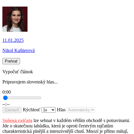
11.01.2025
Nikol Kaštierová
Prehrať
Vypočuť článok
Pripravujem slovenský hlas...
0:00
--:--
Rýchlosť
Hlas
Zastaviť
Sušená rajčata
lze sehnat v každém větším obchodě s potravinami.
Jde o skutečnou lahůdku, která je oproti čerstvým rajčatům
charakteristická plnější a intenzivnější chutí. Mnozí je přímo milují,