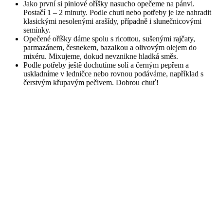
Jako první si piniové oříšky nasucho opečeme na pánvi.
Postačí 1 – 2 minuty. Podle chuti nebo potřeby je lze nahradit
klasickými nesolenými arašídy, případně i slunečnicovými
semínky.
Opečené oříšky dáme spolu s ricottou, sušenými rajčaty,
parmazánem, česnekem, bazalkou a olivovým olejem do
mixéru. Mixujeme, dokud nevznikne hladká směs.
Podle potřeby ještě dochutíme solí a černým pepřem a
uskladníme v ledničce nebo rovnou podáváme, například s
čerstvým křupavým pečivem. Dobrou chuť!