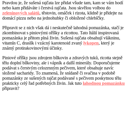
Pravdou je, že sušená rajčata lze přidat všude tam, kam se vám hodí
nebo kam přidáváte i čerstvá rajčata. Jsou skvělou volbou do
zeleninových salátů
, těstovin, omáček i rizota, klidně je přidejte na
domácí pizzu nebo na jednohubky či obložené chlebíčky.
Připravit se z nich však dá i neskutečně lahodná pomazánka, stačí je
zkombinovat s piniovými oříšky a ricottou. Tato Itálií inspirovaná
pomazánka je přitom plná živin. Sušená rajčata obsahují vlákninu,
vitamín C, draslík i vzácný karotenoid zvaný
lykopen
, který je
známý protirakovinovými účinky.
Piniové oříšky jsou zdrojem bílkovin a zdravých tuků, ricotta stejně
tělu doplní bílkoviny, ale i vápník a další minerály. Doporučujeme
podávat s čerstvým celozrnným pečivem, které obsahuje navíc
složené sacharidy. To znamená, že snídaně či svačina v podobě
pomazánky ze sušených rajčat podávané s pečivem poskytnou tělu
prakticky celý řad potřebných živin. Jak tuto
lahodnou pomazánku
připravit?