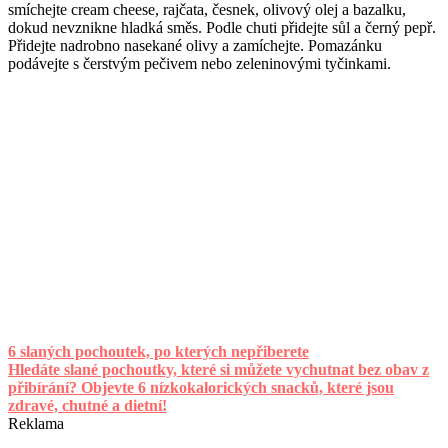
smíchejte cream cheese, rajčata, česnek, olivový olej a bazalku,
dokud nevznikne hladká směs. Podle chuti přidejte sůl a černý pepř.
Přidejte nadrobno nasekané olivy a zamíchejte. Pomazánku
podávejte s čerstvým pečivem nebo zeleninovými tyčinkami.
6 slaných pochoutek, po kterých nepřiberete
Hledáte slané pochoutky, které si můžete vychutnat bez obav z
přibírání? Objevte 6 nízkokalorických snacků, které jsou
zdravé, chutné a dietní!
Reklama