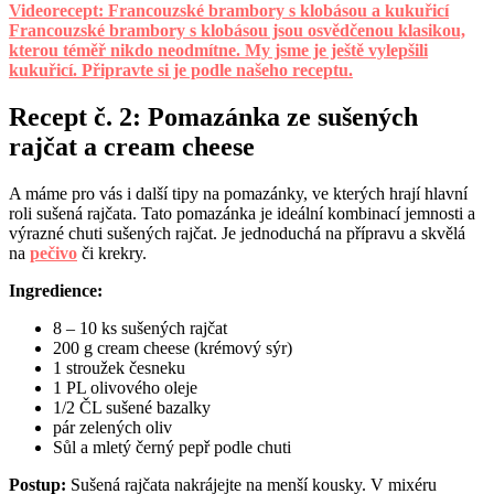
Videorecept: Francouzské brambory s klobásou a kukuřicí
Francouzské brambory s klobásou jsou osvědčenou klasikou,
kterou téměř nikdo neodmítne. My jsme je ještě vylepšili
kukuřicí. Připravte si je podle našeho receptu.
Recept č. 2: Pomazánka ze sušených
rajčat a cream cheese
A máme pro vás i další tipy na pomazánky, ve kterých hrají hlavní
roli sušená rajčata. Tato pomazánka je ideální kombinací jemnosti a
výrazné chuti sušených rajčat. Je jednoduchá na přípravu a skvělá
na
pečivo
či krekry.
Ingredience:
8 – 10 ks sušených rajčat
200 g cream cheese (krémový sýr)
1 stroužek česneku
1 PL olivového oleje
1/2 ČL sušené bazalky
pár zelených oliv
Sůl a mletý černý pepř podle chuti
Postup:
Sušená rajčata nakrájejte na menší kousky. V mixéru