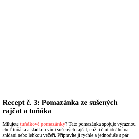
Recept č. 3: Pomazánka ze sušených
rajčat a tuňáka
Milujete
tuňákové pomazánky
? Tato pomazánka spojuje výraznou
chuť tuňáka a sladkou vůni sušených rajčat, což ji činí ideální na
snídani nebo lehkou večeři. Připravíte ji rychle a jednoduše s pár